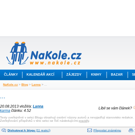
ČLÁNKY
KALENDÁŘ AKCÍ
ZÁJEZDY
KNIHY
BAZAR
S
NaKole.cz
>
Blog
>
Lanna
> ...
...
20.08.2013 vložil/a:
Lanna
Líbil se vám článek?
karma
článku: 4.52
Texty uveřejněné v sekci Blogy obsahují osobní názory autorů a nevyjadřují stanovisko redakce.
Zveřejňování příspěvků v této sekci se řídí následujícími
pravidly
.
Diskutovat k blogu
(11 reakcí)
Přeposlat známému