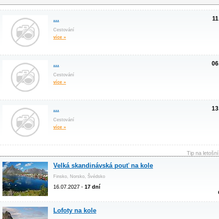
...
11
Cestování
více »
...
06
Cestování
více »
...
13
Cestování
více »
Tip na letošn
Velká skandinávská pouť na kole
Finsko, Norsko, Švédsko
16.07.2027 -
17 dní
Lofoty na kole