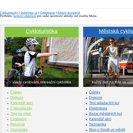
Cyklozájezdy
|
Dokempu.cz
|
Cyklobazar
|
Aktivni dovolená
Perfektní
funkční oblečení
pro vaše sportovní aktivity, od značky Moira.
Cykloturistika
Městská cyklis
výlety, cestování, rekreační cyklistika
každý den na kole ve va
Články
Články
Diskuze
Diskuze
Kalendář akcí
Test skládacích kol
Cyklozájezdy
Elektrokola
Tipy na výlet
Bazar městských kol
Cestopisy
Kalendář akcí
Recenze
Seznamka
Seznamka
Blog o životě ve městě