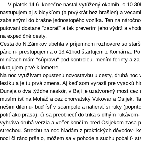
V piatok 14.6. konečne nastal vytúžený okamih- o 10.30
nastupujem aj s bicykľom (a prvýkrát bez brašien) a vecami
zabalenými do brašne jednostopého vozíka. Ten na náročn
putovaní dostane "zabrať" a tak preverím jeho výdrž a vhod
na expedičné cesty.
Cesta do N.Zámkov ubehla v príjemnom rozhovore so star
pánom- prestupujem a o 13.41hod štartujem z Komárna. Po
minútach mám "súpravu" pod kontrolou, mením forinty a za
ukrajujem prvé kilometre.
Na noc využívam opustenú novostavbu u cesty, druhá noc 
lesíku a je tu prvá zmena. Aj keď som vyrazil pre vysokú hl
Dunaja o dva týždne neskôr, v Baji je uzatvorený most cez 
musím ísť na Moháč a cez chorvatský Vukovar a Osijek. Ta
riešim dilemu- buď ísť v scampole a natierať si ruky (popri
potiť ako prasa), či sa preobliecť do trika s dlhým rukávom-
vyhráva druhá verzia a večer končím pred Osijekom zasa 
strechou. Strechu na noc hľadám z praktických dôvodov- k
noci či ráno pršalo, môžem sa v pohode a suchu pobaliť- st