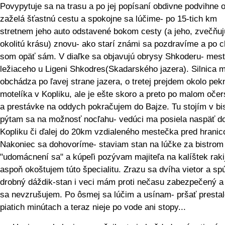
Povypytuje sa na trasu a po jej popísaní obdivne podvihne 
zaželá šťastnú cestu a spokojne sa lúčime- po 15-tich km
stretnem jeho auto odstavené bokom cesty (a jeho, zvečňu
okolitú krásu) znovu- ako starí známi sa pozdravíme a po ch
som opäť sám. V diaľke sa objavujú obrysy Shkoderu- mest
ležiaceho u Ligeni Shkodres(Skadarského jazera). Silnica 
obchádza po ľavej strane jazera, o tretej prejdem okolo pe
motelíka v Kopliku, ale je ešte skoro a preto po malom očer
a prestávke na oddych pokračujem do Bajze. Tu stojím v bis
pýtam sa na možnosť nocľahu- vedúci ma posiela naspäť d
Kopliku či ďalej do 20km vzdialeného mestečka pred hranic
Nakoniec sa dohovoríme- staviam stan na lúčke za bistrom
"udomácnení sa" a kúpeľi pozývam majiteľa na kalíštek raki
aspoň okoštujem túto špecialitu. Zrazu sa dvíha vietor a sp
drobný dáždik-stan i veci mám proti nečasu zabezpečený a
sa nevzrušujem. Po ôsmej sa lúčim a usínam- pršať prestal
piatich minútach a teraz nieje po vode ani stopy...