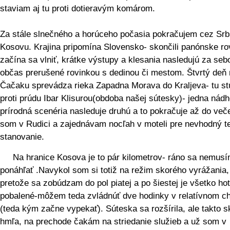
staviam aj tu proti dotieravým komárom.
Za stále slnečného a horúceho počasia pokračujem cez Sr
Kosovu. Krajina pripomína Slovensko- skončili panónske ro
začína sa vlniť, krátke výstupy a klesania nasledujú za seb
občas prerušené rovinkou s dedinou či mestom. Štvrtý deň
Čačaku sprevádza rieka Zapadna Morava do Kraljeva- tu s
proti prúdu Ibar Klisurou(obdoba našej sútesky)- jedna nád
prírodná scenéria nasleduje druhú a to pokračuje až do več
som v Rudici a zajednávam nocľah v moteli pre nevhodný t
stanovanie.
Na hranice Kosova je to pár kilometrov- ráno sa nemus
ponáhľať .Navykol som si totiž na režim skorého vyrážania,
pretože sa zobúdzam do pol piatej a po šiestej je všetko ho
pobalené-môžem teda zvládnúť dve hodinky v relatívnom c
(teda kým začne vypekať). Súteska sa rozšírila, ale takto s
hmľa, na prechode čakám na striedanie služieb a už som v