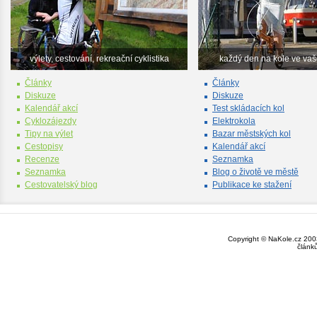
výlety, cestování, rekreační cyklistika
každý den na kole ve va
Články
Články
Diskuze
Diskuze
Kalendář akcí
Test skládacích kol
Cyklozájezdy
Elektrokola
Tipy na výlet
Bazar městských kol
Cestopisy
Kalendář akcí
Recenze
Seznamka
Seznamka
Blog o životě ve městě
Cestovatelský blog
Publikace ke stažení
Copyright © NaKole.cz 2003
článk