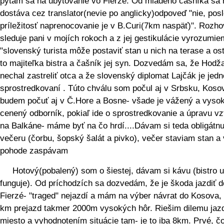
pýtam sa na ubytovanie vo Fierzé. Od mladého čašníka sa 
dostáva cez translator(nevie po anglicky)odpoveď "nie, pos
príležitosť naprenocovanie je v B.Curi(7km naspäť)". Rozho
sleduje pani v mojích rokoch a z jej gestikulácie vyrozumie
"slovenský turista môže postaviť stan u nich na terase a ost
to majiteľka bistra a čašník jej syn. Dozvedám sa, že Hodža
nechal zastreliť otca a že slovenský diplomat Lajčák je jedn
sprostredkovaní . Túto chválu som počul aj v Srbsku, Koso
budem počuť aj v Č.Hore a Bosne- všade je vážený a vyso
cenený odborník, pokiaľ ide o sprostredkovanie a úpravu v
na Balkáne- máme byť na čo hrdí....Dávam si teda obligátn
večeru (čorbu, šopský šalát a pivko), večer staviam stan a 
pohode zaspávam
Hotový(pobalený) som o šiestej, dávam si kávu (bistro 
funguje). Od príchodzích sa dozvedám, že je škoda jazdiť d
Fierzé- "traged" nejazdí a mám na výber návrat do Kosova, 
km prejazd takmer 2000m vysokých hôr. Riešim dilemu jaz
miesto a vyhodnotením situácie tam- je to iba 8km. Prvé, č