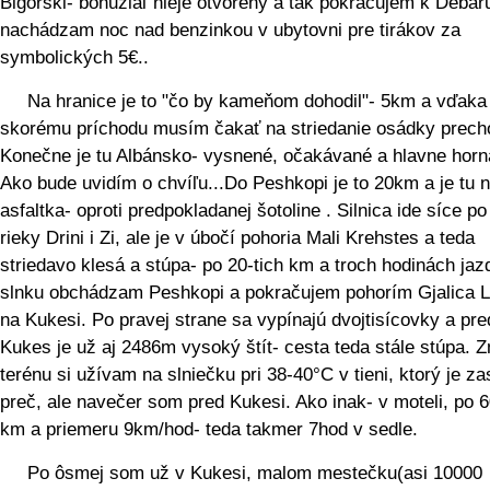
Bigorski- bohužiaľ nieje otvorený a tak pokračujem k Debar
nachádzam noc nad benzinkou v ubytovni pre tirákov za
symbolických 5€..
Na hranice je to "čo by kameňom dohodil"- 5km a vďaka
skorému príchodu musím čakať na striedanie osádky prech
Konečne je tu Albánsko- vysnené, očakávané a hlavne horn
Ako bude uvidím o chvíľu...Do Peshkopi je to 20km a je tu 
asfaltka- oproti predpokladanej šotoline . Silnica ide síce p
rieky Drini i Zi, ale je v úbočí pohoria Mali Krehstes a teda
striedavo klesá a stúpa- po 20-tich km a troch hodinách jaz
slnku obchádzam Peshkopi a pokračujem pohorím Gjalica 
na Kukesi. Po pravej strane sa vypínajú dvojtisícovky a pre
Kukes je už aj 2486m vysoký štít- cesta teda stále stúpa. 
terénu si užívam na slniečku pri 38-40°C v tieni, ktorý je za
preč, ale navečer som pred Kukesi. Ako inak- v moteli, po 6
km a priemeru 9km/hod- teda takmer 7hod v sedle.
Po ôsmej som už v Kukesi, malom mestečku(asi 10000