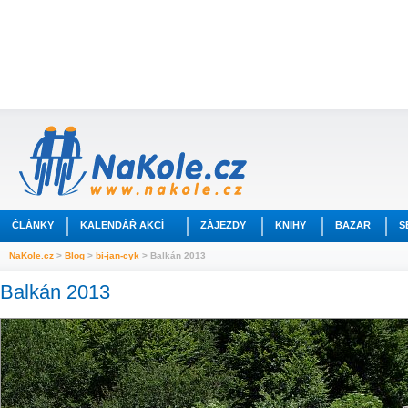
ČLÁNKY
KALENDÁŘ AKCÍ
ZÁJEZDY
KNIHY
BAZAR
S
NaKole.cz
>
Blog
>
bi-jan-cyk
> Balkán 2013
Balkán 2013