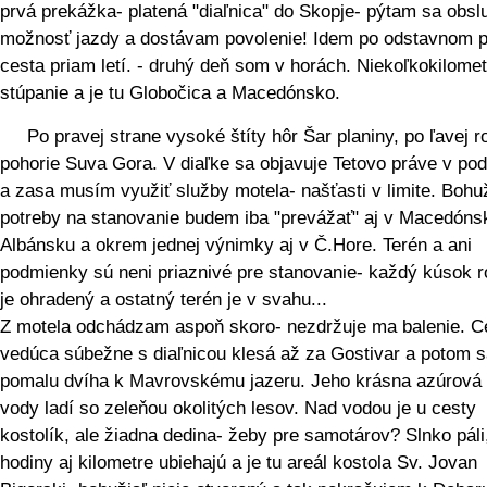
prvá prekážka- platená "diaľnica" do Skopje- pýtam sa obsl
možnosť jazdy a dostávam povolenie! Idem po odstavnom p
cesta priam letí. - druhý deň som v horách. Niekoľkokilome
stúpanie a je tu Globočica a Macedónsko.
Po pravej strane vysoké štíty hôr Šar planiny, po ľavej r
pohorie Suva Gora. V diaľke sa objavuje Tetovo práve v po
a zasa musím využiť služby motela- našťasti v limite. Bohuž
potreby na stanovanie budem iba "prevážať" aj v Macedóns
Albánsku a okrem jednej výnimky aj v Č.Hore. Terén a ani
podmienky sú neni priaznivé pre stanovanie- každý kúsok r
je ohradený a ostatný terén je v svahu...
Z motela odchádzam aspoň skoro- nezdržuje ma balenie. C
vedúca súbežne s diaľnicou klesá až za Gostivar a potom 
pomalu dvíha k Mavrovskému jazeru. Jeho krásna azúrová 
vody ladí so zeleňou okolitých lesov. Nad vodou je u cesty
kostolík, ale žiadna dedina- žeby pre samotárov? Slnko páli
hodiny aj kilometre ubiehajú a je tu areál kostola Sv. Jovan