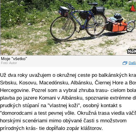
Moje "všetko"
Foto: Autor
Další
Už dva roky uvažujem o okružnej ceste po balkánských kra
Srbsku, Kosovu, Macedónsku, Albánsku, Čiernej Hore a Bo
Hercegovine. Pozrel som a vybral zhruba trasu- cielom bol
plavba po jazere Komani v Albánsku, spoznanie extrémne d
prudkých stúpaní na "vlastnej koži", osobný kontakt s
"domorodcami a test pevnej vôle. Okružná trasa viedla väč
horskými scenériami mimo obývané časti s množstvom
prírodných krás- tie dopĺňalo zopár kláštorov.