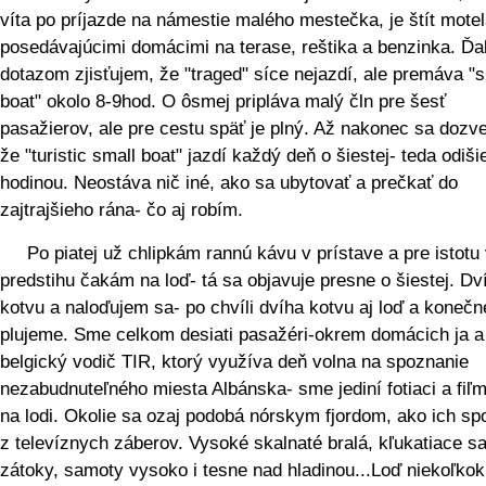
víta po príjazde na námestie malého mestečka, je štít motel
posedávajúcimi domácimi na terase, reštika a benzinka. Ďa
dotazom zjisťujem, že "traged" síce nejazdí, ale premáva "s
boat" okolo 8-9hod. O ôsmej pripláva malý čln pre šesť
pasažierov, ale pre cestu späť je plný. Až nakonec sa doz
že "turistic small boat" jazdí každý deň o šiestej- teda odiši
hodinou. Neostáva nič iné, ako sa ubytovať a prečkať do
zajtrajšieho rána- čo aj robím.
Po piatej už chlipkám rannú kávu v prístave a pre istotu
predstihu čakám na loď- tá sa objavuje presne o šiestej. D
kotvu a naloďujem sa- po chvíli dvíha kotvu aj loď a konečn
plujeme. Sme celkom desiati pasažéri-okrem domácich ja a
belgický vodič TIR, ktorý využíva deň volna na spoznanie
nezabudnuteľného miesta Albánska- sme jediní fotiaci a fiľm
na lodi. Okolie sa ozaj podobá nórskym fjordom, ako ich s
z televíznych záberov. Vysoké skalnaté bralá, kľukatiace s
zátoky, samoty vysoko i tesne nad hladinou...Loď niekoľkok