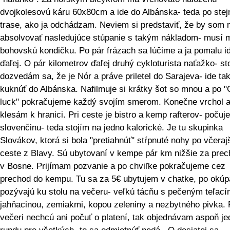
dvojkolesovú káru 60x80cm a ide do Albánska- teda po stej
trase, ako ja odchádzam. Neviem si predstaviť, že by som 
absolvovať nasledujúce stúpanie s takým nákladom- musí 
bohovskú kondičku. Po pár frázach sa lúčime a ja pomalu 
ďaľej. O pár kilometrov ďaľej druhý cykloturista naťažko- st
dozvedám sa, že je Nór a práve priletel do Sarajeva- ide tak
kuknúť do Albánska. Nafilmuje si krátky šot so mnou a po 
luck" pokračujeme každý svojím smerom. Konečne vrchol 
klesám k hranici. Pri ceste je bistro a kemp rafterov- počuj
slovenčinu- teda stojím na jedno kalorické. Je tu skupinka
Slovákov, ktorá si bola "pretiahnúť" stŕpnuté nohy po včeraj
ceste z Blavy. Sú ubytovaní v kempe pár km nižšie za pre
v Bosne. Prijímam pozvanie a po chviľke pokračujeme cez
prechod do kempu. Tu sa za 5€ ubytujem v chatke, po okú
pozývajú ku stolu na večeru- veľkú tácňu s pečeným teľací
jahňacinou, zemiakmi, kopou zeleniny a nezbytného pivka.
večeri nechcú ani počuť o platení, tak objednávam aspoň je