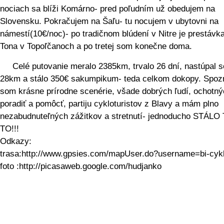
nociach sa blíži Komárno- pred poľudním už obedujem na
Slovensku. Pokračujem na Šaľu- tu nocujem v ubytovni na
námestí(10€/noc)- po tradičnom blúdení v Nitre je prestávk
Tona v Topoľčanoch a po tretej som konečne doma.
Celé putovanie meralo 2385km, trvalo 26 dní, nastúpal 
28km a stálo 350€ sakumpikum- teda celkom dokopy. Spoz
som krásne prírodne scenérie, všade dobrých ľudí, ochotn
poradiť a pomôcť, partiju cykloturistov z Blavy a mám plno
nezabudnuteľných zážitkov a stretnutí- jednoducho STÁLO
TO!!!
Odkazy:
trasa:http://www.gpsies.com/mapUser.do?username=bi-cykl
foto :http://picasaweb.google.com/hudjanko