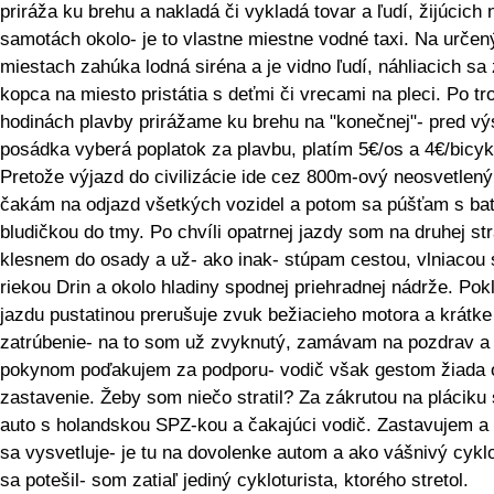
priráža ku brehu a nakladá či vykladá tovar a ľudí, žijúcich 
samotách okolo- je to vlastne miestne vodné taxi. Na určen
miestach zahúka lodná siréna a je vidno ľudí, náhliacich sa 
kopca na miesto pristátia s deťmi či vrecami na pleci. Po tr
hodinách plavby prirážame ku brehu na "konečnej"- pred v
posádka vyberá poplatok za plavbu, platím 5€/os a 4€/bicyk
Pretože výjazd do civilizácie ide cez 800m-ový neosvetlený 
čakám na odjazd všetkých vozidel a potom sa púšťam s ba
bludičkou do tmy. Po chvíli opatrnej jazdy som na druhej st
klesnem do osady a už- ako inak- stúpam cestou, vlniacou 
riekou Drin a okolo hladiny spodnej priehradnej nádrže. Pok
jazdu pustatinou prerušuje zvuk bežiacieho motora a krátke
zatrúbenie- na to som už zvyknutý, zamávam na pozdrav a
pokynom poďakujem za podporu- vodič však gestom žiada 
zastavenie. Žeby som niečo stratil? Za zákrutou na pláciku 
auto s holandskou SPZ-kou a čakajúci vodič. Zastavujem a
sa vysvetluje- je tu na dovolenke autom a ako vášnivý cyklo
sa potešil- som zatiaľ jediný cykloturista, ktorého stretol.