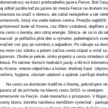
domorodcov) na konci priehradného jazera Fierze. Boli čas
aj odtiaľ jazdila loď po jazere do mesta Fierze na druhom ko
starosta sa snaží o obnovu, ale zatiaľ neúspešne a tak sle
smerovník, ktorý ma vedie bokom centra. Pretože najbližší
prítomnosť bude až Kroma, cez 65km vzdialená, dopĺňam 
na cestu o banány ako zdroj energie. Silnica- ak sa to dá ta
nazvať- je polňačka plná dier a výmolov, pobiehajúcich zvie
mačiek cez psy po somáre) a odpadkov. Po nákupe sa dos
na most cez zátoku a potom začína cesta stúpať a vinúť sa
jazerom. Okolie je pekné, slnko pripeká a cesta striedavo s
klesá. Po takmer ôsmich hodinách jazdy a 80-tich kilometro
tu Kroma- miesto odpočinku a koniec dnešnej časti. Ubytov
večera, hygiena, záznam udalostí a spánok zavŕšujú dnešn
Na cestu sa dostávam tradične o šiestej, pokračujem ok
jazera až do príchodu na hlavnú cestu SH22- tu sledujem
smerovník na Fierzé- malé mestečko s prístavom. V Bujan 
cesty bistro, ktorého návštevu nemôžem vynechať - parkuj