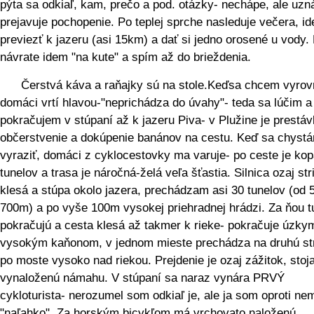
pýta sa odkiaľ, kam, prečo a pod. otázky- nechápe, ale uzn
prejavuje pochopenie. Po teplej sprche nasleduje večera, i
previezť k jazeru (asi 15km) a dať si jedno orosené u vody.
návrate idem "na kute" a spím až do brieždenia.
Čerstvá káva a raňajky sú na stole.Keďsa chcem vyrov
domáci vrtí hlavou-"neprichádza do úvahy"- teda sa lúčim a
pokračujem v stúpaní až k jazeru Piva- v Plužine je prestá
občerstvenie a dokúpenie banánov na cestu. Keď sa chyst
vyraziť, domáci z cyklocestovky ma varuje- po ceste je ko
tunelov a trasa je náročná-želá veľa šťastia. Silnica ozaj st
klesá a stúpa okolo jazera, prechádzam asi 30 tunelov (od 
700m) a po vyše 100m vysokej priehradnej hrádzi. Za ňou t
pokračujú a cesta klesá až takmer k rieke- pokračuje úzky
vysokým kaňonom, v jednom mieste prechádza na druhú st
po moste vysoko nad riekou. Prejdenie je ozaj zážitok, stoj
vynaloženú námahu. V stúpaní sa naraz vynára PRVÝ
cykloturista- nerozumel som odkiaľ je, ale ja som oproti ne
"naľahko". Za horským bicykľom má vrchovato naloženú