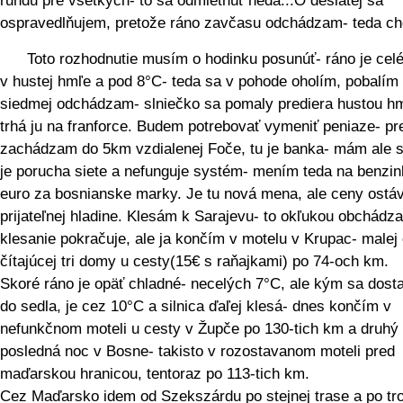
rundu pre všetkých- to sa odmietnúť nedá...O desiatej sa
ospravedlňujem, pretože ráno zavčasu odchádzam- teda c
Toto rozhodnutie musím o hodinku posunúť- ráno je celé
v hustej hmľe a pod 8°C- teda sa v pohode oholím, pobalím
siedmej odchádzam- slniečko sa pomaly prediera hustou h
trhá ju na franforce. Budem potrebovať vymeniť peniaze- pr
zachádzam do 5km vzdialenej Foče, tu je banka- mám ale 
je porucha siete a nefunguje systém- mením teda na benzi
euro za bosnianske marky. Je tu nová mena, ale ceny ostáv
prijateľnej hladine. Klesám k Sarajevu- to okľukou obchádz
klesanie pokračuje, ale ja končím v motelu v Krupac- malej
čítajúcej tri domy u cesty(15€ s raňajkami) po 74-och km.
Skoré ráno je opäť chladné- necelých 7°C, ale kým sa dos
do sedla, je cez 10°C a silnica ďaľej klesá- dnes končím v
nefunkčnom moteli u cesty v Župče po 130-tich km a druhý 
posledná noc v Bosne- takisto v rozostavanom moteli pred
maďarskou hranicou, tentoraz po 113-tich km.
Cez Maďarsko idem od Szekszárdu po stejnej trase a po tr