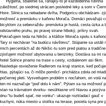
Hygiena, sbalenie sa, raňajky-to je každodenná rutinná
záležitosť, po siedmej utrácam posledné leky a som v Čiern
Hore. Silnica sa nebadane dvíha, Podgoricu obchádzam- zj
možnosť a premávku v kaňonu Morača. Domáci považujú c
bicyklom za sebevraždu- premávka je hustá, cesta úzka a 
odstavného pruhu, po pravej strane hlboký, príkry svah.
Pokračujem teda na Nikšic a kláštor Morača spolu s kaňon
Tary si nechávan "na budúcu návštevu". Stúpanie sa ustáli 
mich percentách až do Nikšic-tu som pred piatou a tradične
zjisťujem možnosť ubytovania u benzinky. Dostáva sa mi r
hotel Solnce priamo na trase u cesty, vzdialenom asi 6km.
Nasleduje osvieženie Radlerom na kraji stanice, keď počuj
hlas, pýtajúci sa, či môže pomôcť- prichádza zdola od mlad
počiernej pleti. Vysvetlujem problém s nocľahom, on volá na
ten mi naznačuje "poď dolu k nám". Pýtam sa na možnosť p
stan na trávnatom dvorku- nesúhlasne vrtí hlavou a pozýv
dnu-"tu budeš spať, nie vonku"- ukazuje rozkladací gauč v
kuchyni, núka miesto u stolíka na terase, posiela syna pre 