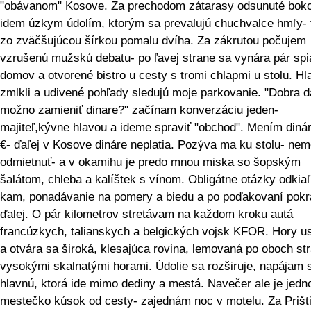
"obávanom" Kosove. Za prechodom zátarasy odsunuté bok
idem úzkym údolím, ktorým sa prevalujú chuchvalce hmľy- 
zo zväčšujúcou šírkou pomalu dvíha. Za zákrutou počujem
vzrušenú mužskú debatu- po ľavej strane sa vynára pár spi
domov a otvorené bistro u cesty s tromi chlapmi u stolu. Hl
zmlkli a udivené pohľady sledujú moje parkovanie. "Dobra d
možno zamieniť dinare?" začínam konverzáciu jeden-
majiteľ,kývne hlavou a ideme spraviť "obchod". Mením diná
€- ďaľej v Kosove dináre neplatia. Pozýva ma ku stolu- n
odmietnuť- a v okamihu je predo mnou miska so šopským
šalátom, chleba a kalíštek s vínom. Obligátne otázky odkiaľ
kam, ponadávanie na pomery a biedu a po poďakovaní pok
ďalej. O pár kilometrov stretávam na každom kroku autá
francúzkych, talianskych a belgických vojsk KFOR. Hory u
a otvára sa široká, klesajúca rovina, lemovaná po oboch st
vysokými skalnatými horami. Údolie sa rozširuje, napájam 
hlavnú, ktorá ide mimo dediny a mestá. Navečer ale je jedn
mestečko kúsok od cesty- zajednám noc v motelu. Za Prišt