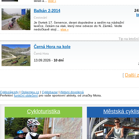
skráti a…
více »
Balkán 2-2014
24
b
Cestování
Je čtvrtek 17. července, deset dopoledne a sedím na nádražní
lavičce, čekám na vlak, který mne odveze do N. Zámků. Vedle
nedočkavě stojí…
více »
Tip na letošn
Černá Hora na kole
Černá Hora
13.09.2026 -
10 dní
[
Další 
Cyklozájezdy
|
Dokempu.cz
|
Cyklobazar
|
Aktivni dovolená
Perfektní
funkční oblečení
pro vaše sportovní aktivity, od značky Moira.
Cykloturistika
Městská cyklis