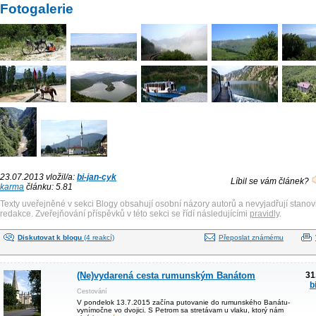
Fotogalerie
23.07.2013 vložil/a:
bi-jan-cyk
Líbil se vám článek?
karma
článku: 5.81
Texty uveřejněné v sekci Blogy obsahují osobní názory autorů a nevyjadřují stanov
redakce. Zveřejňování příspěvků v této sekci se řídí následujícími
pravidly
.
Diskutovat k blogu
(4 reakcí)
Přeposlat známému
(Ne)vydarená cesta rumunským Banátom
31
b
Cestování
V pondelok 13.7.2015 začína putovanie do rumunského Banátu-
vynímočne vo dvojici. S Petrom sa stretávam u vlaku, ktorý nám