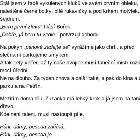
Stál jsem v řadě vykulených kluků ve svém prvním obleku,
naleštěné černé botky, bílé rukavičky a pod krkem motýlek,
šejdrem.
„
Beru první zleva
" hlásí Bořek.
„
Dobře, já beru tu vedle.
" potvrzuji dohodu.
Na pokyn „
pánové zadejte se
" vyrážíme jako chrti, a před
slečnami parkujeme smykem.
A tak celý večer, až ty naše dvojice musí taneční mistr rozd
moci úřední.
Ne na dlouho. Za týden znova a další také, a pak do kina a 
parku a na Petřín.
Mezitím doma dřu. Zuzanka má lehký krok a já jsem na tan
dřevo.
Kde není talent, musí nastoupit píle.
Páni, dámy, beseda začíná.
Páni, dámy, beseda je.