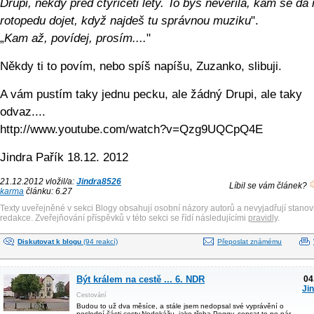
Drupi, někdy před čtyřiceti lety. To bys nevěřila, kam se dá
rotopedu dojet, když najdeš tu správnou muziku
".
„
Kam až, povídej, prosím....
"
Někdy ti to povím, nebo spíš napíšu, Zuzanko, slibuji.
A vám pustím taky jednu pecku, ale žádný Drupi, ale taky
odvaz....
http://www.youtube.com/watch?v=Qzg9UQCpQ4E
Jindra Pařík 18.12. 2012
21.12.2012 vložil/a:
Jindra8526
Líbil se vám článek?
karma
článku: 6.27
Texty uveřejněné v sekci Blogy obsahují osobní názory autorů a nevyjadřují stanov
redakce. Zveřejňování příspěvků v této sekci se řídí následujícími
pravidly
.
Diskutovat k blogu
(94 reakcí)
Přeposlat známému
Být králem na cestě ... 6. NDR
04
Ji
Cestování
Budou to už dva měsíce, a stále jsem nedopsal své vyprávění o
poslední části cesty.Nedokážu, jako třeba Peggy, sepsat to po pár