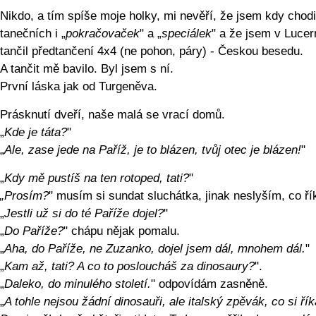
Nikdo, a tím spíše moje holky, mi nevěří, že jsem kdy chodi
tanečních i „
pokračovaček
" a „
speciálek
" a že jsem v Lucer
tančil předtančení 4x4 (ne pohon, páry) - Českou besedu.
A tančit mě bavilo. Byl jsem s ní.
První láska jak od Turgeněva.
Prásknutí dveří, naše malá se vrací domů.
„
Kde je táta?
"
„
Ale, zase jede na Paříž, je to blázen, tvůj otec je blázen!
"
„
Kdy mě pustíš na ten rotoped, tati?
"
„Prosím?
" musím si sundat sluchátka, jinak neslyším, co ří
„
Jestli už si do té Paříže dojel?
"
„
Do Paříže?
" chápu nějak pomalu.
„
Aha, do Paříže, ne Zuzanko, dojel jsem dál, mnohem dál.
"
„
Kam až, tati? A co to posloucháš za dinosaury?
".
„
Daleko, do minulého století.
" odpovídám zasněně.
„
A tohle nejsou žádní dinosauři, ale italský zpěvák, co si řík