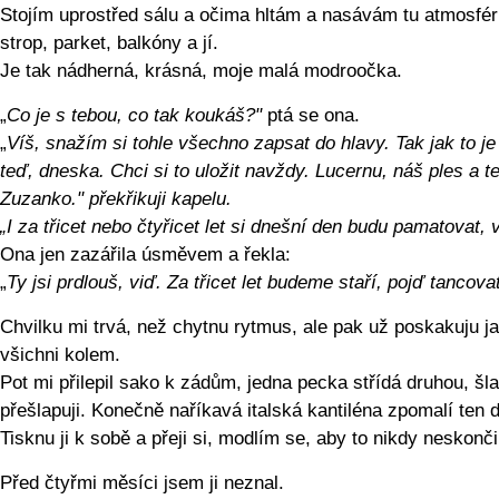
Stojím uprostřed sálu a očima hltám a nasávám tu atmosfér
strop, parket, balkóny a jí.
Je tak nádherná, krásná, moje malá modroočka.
„
Co je s tebou, co tak koukáš?"
ptá se ona.
„
Víš, snažím si tohle všechno zapsat do hlavy. Tak jak to je
teď, dneska. Chci si to uložit navždy. Lucernu, náš ples a t
Zuzanko." překřikuji kapelu.
„I za třicet nebo čtyřicet let si dnešní den budu pamatovat, 
Ona jen zazářila úsměvem a řekla:
„
Ty jsi prdlouš, viď. Za třicet let budeme staří, pojď tancovat
Chvilku mi trvá, než chytnu rytmus, ale pak už poskakuju j
všichni kolem.
Pot mi přilepil sako k zádům, jedna pecka střídá druhou, šl
přešlapuji. Konečně naříkavá italská kantiléna zpomalí ten 
Tisknu ji k sobě a přeji si, modlím se, aby to nikdy neskonči
Před čtyřmi měsíci jsem ji neznal.