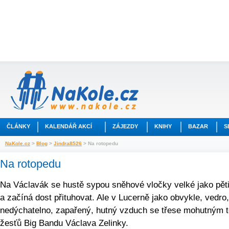
ČLÁNKY
KALENDÁŘ AKCÍ
ZÁJEZDY
KNIHY
BAZAR
S
NaKole.cz
>
Blog
>
Jindra8526
> Na rotopedu
Na rotopedu
Na Václavák se hustě sypou sněhové vločky velké jako pět
a začíná dost přituhovat. Ale v Lucerně jako obvykle, vedro,
nedýchatelno, zapařený, hutný vzduch se třese mohutným 
žesťů Big Bandu Václava Zelinky.