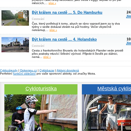
měsících,…
více »
Být králem na cestě ... 5. Do Hamburku
24
Ji
Cestování
Čas, který potřebuji k tomu, abych se ráno vypravil jsem za ty dva
týdny v sedle dokázal zkrátit na půl hodiny. Večer zbytečně
nekrámuji,…
více »
Být králem na cestě ... 4. Holandsko
10
Ji
Cestování
Cesta z frankofonního Bruselu do holandských Flander vede prostě
přes arabsky mluvící Střední východ. Přijede-li člověk po dálnici,
nemá…
více »
Cyklozájezdy
|
Dokempu.cz
|
Cyklobazar
|
Aktivni dovolená
Perfektní
funkční oblečení
pro vaše sportovní aktivity, od značky Moira.
Cykloturistika
Městská cyklis