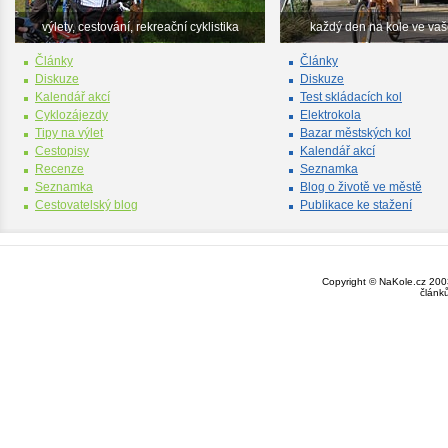
výlety, cestování, rekreační cyklistika
každý den na kole ve va
Články
Články
Diskuze
Diskuze
Kalendář akcí
Test skládacích kol
Cyklozájezdy
Elektrokola
Tipy na výlet
Bazar městských kol
Cestopisy
Kalendář akcí
Recenze
Seznamka
Seznamka
Blog o životě ve městě
Cestovatelský blog
Publikace ke stažení
Copyright © NaKole.cz 2003
článk