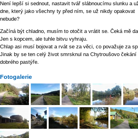
Není lepší si sednout, nastavit tvář slábnoucímu slunku a už
dne, který jako všechny ty před ním, se už nikdy opakovat
nebude?
Začíná být chladno, musím to otočit a vrátit se. Čeká mě dal
Jen s kopcem, ale tuhle bitvu vyhraju.
Chlap asi musí bojovat a rvát se za věci, co považuje za s
Jinak by se ten celý život smrsknul na Chytroušovo čekání
dobrého pastýře.
Fotogalerie