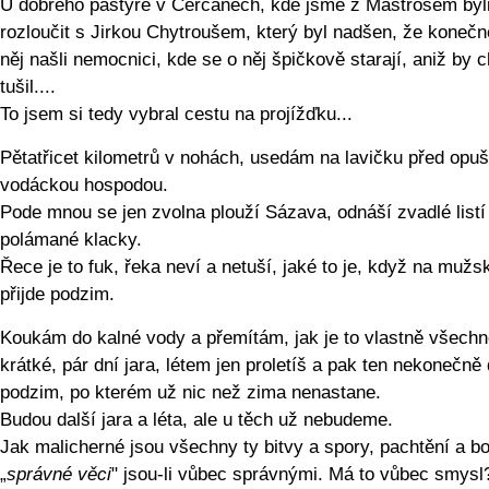
U dobrého pastýře v Čerčanech, kde jsme z Mastrošem byl
rozloučit s Jirkou Chytroušem, který byl nadšen, že konečn
něj našli nemocnici, kde se o něj špičkově starají, aniž by 
tušil....
To jsem si tedy vybral cestu na projížďku...
Pětatřicet kilometrů v nohách, usedám na lavičku před opu
vodáckou hospodou.
Pode mnou se jen zvolna plouží Sázava, odnáší zvadlé listí
polámané klacky.
Řece je to fuk, řeka neví a netuší, jaké to je, když na muž
přijde podzim.
Koukám do kalné vody a přemítám, jak je to vlastně všech
krátké, pár dní jara, létem jen proletíš a pak ten nekonečně
podzim, po kterém už nic než zima nenastane.
Budou další jara a léta, ale u těch už nebudeme.
Jak malicherné jsou všechny ty bitvy a spory, pachtění a bo
„
správné věci
" jsou-li vůbec správnými. Má to vůbec smysl