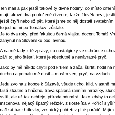
Ten mail a pak ještě takové ty divné hodiny, co místo cifern
mají takové dva pootočené čtverce, takže člověk neví, jestli
ještě čtyři nebo už pět, které jsme od něj dostali svatebním
to jediné mi po Tomášovi zůstalo.
Je to dva roky, před fakultou černá vlajka, docent Tomáš V
zahynul na Slovensku pod lavinou.
A na mě tady z té zprávy, co nostalgicky ve schránce uch
září to jeho štěstí, které je absolutně a nenávratně pryč.
Jako by mě někdo chytil pod krkem a začal škrtit, hodil na
duchnu a pomalu mě dusil – musím ven, pryč, na vzduch.
Jedu zvolna z kopce k Sázavě, všude ticho, klid, vlastně mr
Listí žloutne a hnědne, tráva spálená ranními mrazíky, slun
svítí, ale už tak nehřeje, příroda odumírá. Jako kdyby to ce
inscenoval nějaký špatný režizér, z kostelíka v Poříčí slyš
naříkat baskřídlovky, vesnický pohřeb v plné parádě. Míjím