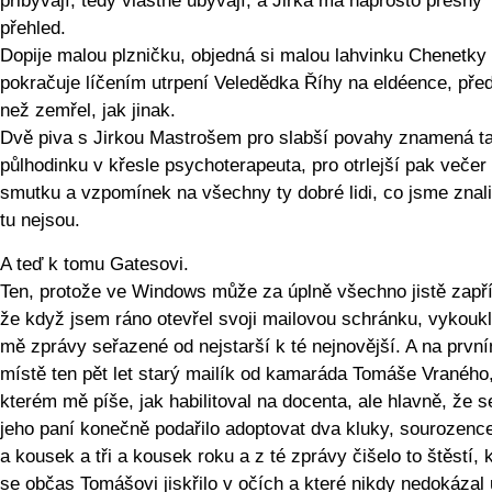
přibývají, tedy vlastně ubývají, a Jirka má naprosto přesný
přehled.
Dopije malou plzničku, objedná si malou lahvinku Chenetky
pokračuje líčením utrpení Veledědka Říhy na eldéence, pře
než zemřel, jak jinak.
Dvě piva s Jirkou Mastrošem pro slabší povahy znamená t
půlhodinku v křesle psychoterapeuta, pro otrlejší pak večer
smutku a vzpomínek na všechny ty dobré lidi, co jsme znali
tu nejsou.
A teď k tomu Gatesovi.
Ten, protože ve Windows může za úplně všechno jistě zapříči
že když jsem ráno otevřel svoji mailovou schránku, vykouk
mě zprávy seřazené od nejstarší k té nejnovější. A na prvn
místě ten pět let starý mailík od kamaráda Tomáše Vraného
kterém mě píše, jak habilitoval na docenta, ale hlavně, že 
jeho paní konečně podařilo adoptovat dva kluky, sourozenc
a kousek a tři a kousek roku a z té zprávy čišelo to štěstí, 
se občas Tomášovi jiskřilo v očích a které nikdy nedokázal u