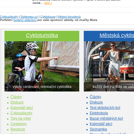
nemá…
více »
Cyklozájezdy
|
Dokempu.cz
|
Cyklobazar
|
Aktivni dovolená
Perfektní
funkční oblečení
pro vaše sportovní aktivity, od značky Moira.
Cykloturistika
Městská cyklis
výlety, cestování, rekreační cyklistika
každý den na kole ve va
Články
Články
Diskuze
Diskuze
Kalendář akcí
Test skládacích kol
Cyklozájezdy
Elektrokola
Tipy na výlet
Bazar městských kol
Cestopisy
Kalendář akcí
Recenze
Seznamka