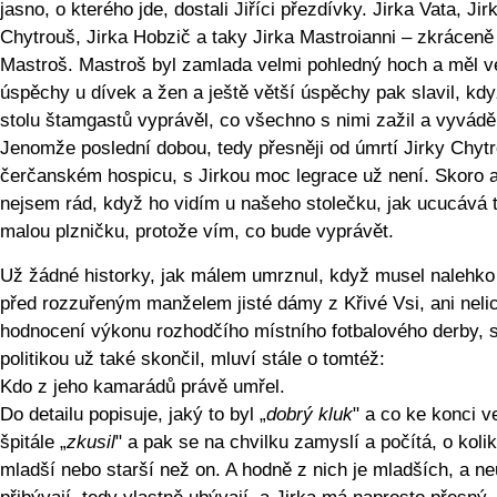
jasno, o kterého jde, dostali Jiříci přezdívky. Jirka Vata, Jir
Chytrouš, Jirka Hobzič a taky Jirka Mastroianni – zkráceně
Mastroš. Mastroš byl zamlada velmi pohledný hoch a měl v
úspěchy u dívek a žen a ještě větší úspěchy pak slavil, kdy
stolu štamgastů vyprávěl, co všechno s nimi zažil a vyvádě
Jenomže poslední dobou, tedy přesněji od úmrtí Jirky Chyt
čerčanském hospicu, s Jirkou moc legrace už není. Skoro a
nejsem rád, když ho vidím u našeho stolečku, jak ucucává 
malou plzničku, protože vím, co bude vyprávět.
Už žádné historky, jak málem umrznul, když musel nalehko 
před rozzuřeným manželem jisté dámy z Křivé Vsi, ani neli
hodnocení výkonu rozhodčího místního fotbalového derby, 
politikou už také skončil, mluví stále o tomtéž:
Kdo z jeho kamarádů právě umřel.
Do detailu popisuje, jaký to byl „
dobrý kluk
" a co ke konci v
špitále „
zkusil
" a pak se na chvilku zamyslí a počítá, o kolik
mladší nebo starší než on. A hodně z nich je mladších, a ne