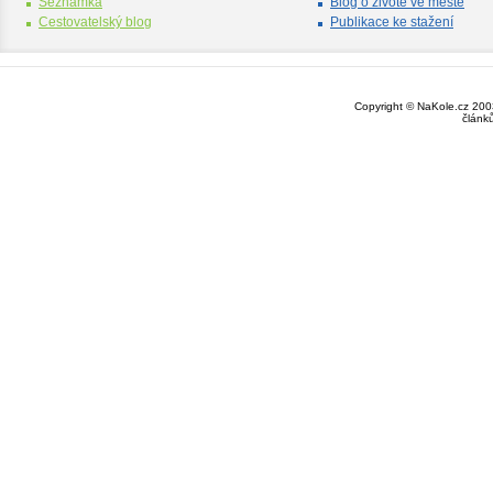
Seznamka
Blog o životě ve městě
Cestovatelský blog
Publikace ke stažení
Copyright © NaKole.cz 2003
článk