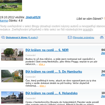
19.10.2012 vložil/a:
Jindra8526
Líbil se vám článek?
karma
článku: 4.8
Texty uveřejněné v sekci Blogy obsahují osobní názory autorů a nevyjadřují stanov
redakce. Zveřejňování příspěvků v této sekci se řídí následujícími
pravidly
.
Diskutovat k blogu
(6 reakcí)
Přeposlat známému
Být králem na cestě ... 6. NDR
04
Ji
Cestování
Budou to už dva měsíce, a stále jsem nedopsal své vyprávění o
poslední části cesty.Nedokážu, jako třeba Peggy, sepsat to po pár
měsících,…
více »
Být králem na cestě ... 5. Do Hamburku
24
Ji
Cestování
Čas, který potřebuji k tomu, abych se ráno vypravil jsem za ty dva
týdny v sedle dokázal zkrátit na půl hodiny. Večer zbytečně
nekrámuji,…
více »
Být králem na cestě ... 4. Holandsko
10
Ji
Cestování
Cesta z frankofonního Bruselu do holandských Flander vede prostě
přes arabsky mluvící Střední východ. Přijede-li člověk po dálnici,