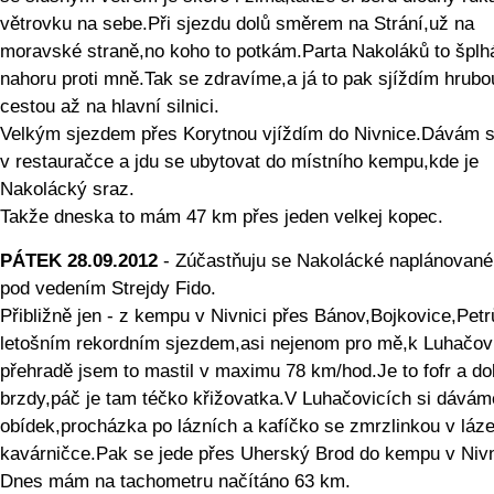
větrovku na sebe.Při sjezdu dolů směrem na Strání,už na
moravské straně,no koho to potkám.Parta Nakoláků to šplh
nahoru proti mně.Tak se zdravíme,a já to pak sjíždím hrubo
cestou až na hlavní silnici.
Velkým sjezdem přes Korytnou vjíždím do Nivnice.Dávám s
v restauračce a jdu se ubytovat do místního kempu,kde je
Nakolácký sraz.
Takže dneska to mám 47 km přes jeden velkej kopec.
PÁTEK 28.09.2012
- Zúčastňuju se Nakolácké naplánované 
pod vedením Strejdy Fido.
Přibližně jen - z kempu v Nivnici přes Bánov,Bojkovice,Pet
letošním rekordním sjezdem,asi nejenom pro mě,k Luhačov
přehradě jsem to mastil v maximu 78 km/hod.Je to fofr a do
brzdy,páč je tam téčko křižovatka.V Luhačovicích si dávám
obídek,procházka po lázních a kafíčko se zmrzlinkou v láz
kavárničce.Pak se jede přes Uherský Brod do kempu v Nivn
Dnes mám na tachometru načítáno 63 km.