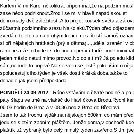
Karlem V, mi Karel několikrát připomínal,že na podzim mus
zase něco podniknout.Zrodil se mi v hlavě nápad skoulet
dohromady dvě záležitosti.A to projet kousek světa a zárov
zůčastnit podzimního srazu NaKoláků.Týden před odjezde
zvedám telefon a na druhým konci mi s lítostí kámoš ozna
si při nějakejch hrátkách (prý s dětma)...,udělal zranění v ob
ramene a že to bude i s drobnou operací,tudíž bude minimá
jeden měsíc natuti mimo provoz.No co s tím? Já pojedu klid
sám,nebude to poprvé.Na serveru se ještě pokouším o něj
spolucestujícího,týden je však dosti krátká doba,takže to
dopadlo,jak jsem předpokládal.
PONDĚLÍ 24.09.2012
.- Ráno vstávám o čtvrté hodině a po 
pátý šlapu ve tmě na vlakáč do Havlíčkova Brodu.Rychlíke
06.03.hodin do Brna a v 08.36.hod z Brna do Břeclavi.
Jsem to tak trochu lajdák,na nějakejch 500km co mám před
jedu se sjetým zadním pláštěm. Jenže doma,v obchodě k
pláštík už vybraný,bylo celý minulý týden zavřeno.S tím js