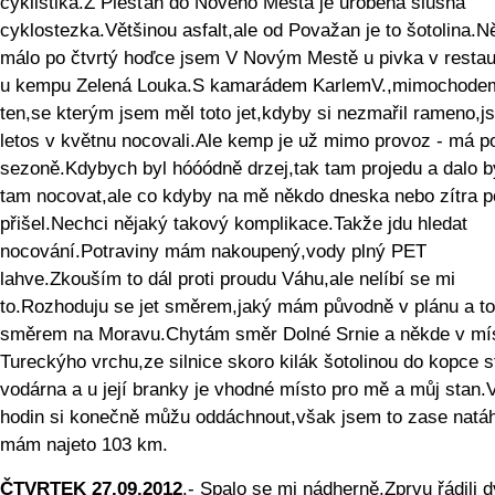
cyklistika.Z Piešťan do Nového Mesta je urobená slušná
cyklostezka.Většinou asfalt,ale od Považan je to šotolina.N
málo po čtvrtý hoďce jsem V Novým Mestě u pivka v resta
u kempu Zelená Louka.S kamarádem KarlemV.,mimochodem
ten,se kterým jsem měl toto jet,kdyby si nezmařil rameno,j
letos v květnu nocovali.Ale kemp je už mimo provoz - má p
sezoně.Kdybych byl hóóódně drzej,tak tam projedu a dalo b
tam nocovat,ale co kdyby na mě někdo dneska nebo zítra p
přišel.Nechci nějaký takový komplikace.Takže jdu hledat
nocování.Potraviny mám nakoupený,vody plný PET
lahve.Zkouším to dál proti proudu Váhu,ale nelíbí se mi
to.Rozhoduju se jet směrem,jaký mám původně v plánu a to
směrem na Moravu.Chytám směr Dolné Srnie a někde v mí
Tureckýho vrchu,ze silnice skoro kilák šotolinou do kopce st
vodárna a u její branky je vhodné místo pro mě a můj stan.
hodin si konečně můžu oddáchnout,však jsem to zase natá
mám najeto 103 km.
ČTVRTEK 27.09.2012
.- Spalo se mi nádherně.Zprvu řádili 