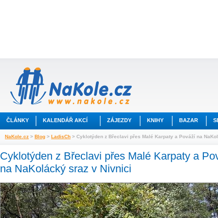
ČLÁNKY
KALENDÁŘ AKCÍ
ZÁJEZDY
KNIHY
BAZAR
S
NaKole.cz
>
Blog
>
LadisCh
> Cyklotýden z Břeclavi přes Malé Karpaty a Pováží na NaKol
Cyklotýden z Břeclavi přes Malé Karpaty a Po
na NaKolácký sraz v Nivnici