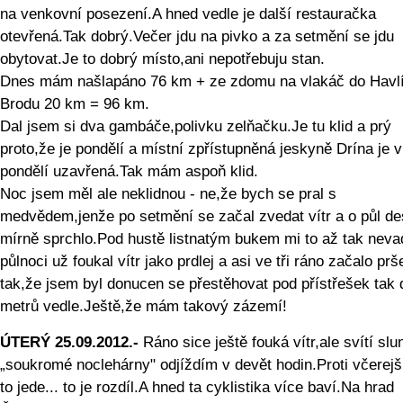
na venkovní posezení.A hned vedle je další restauračka
otevřená.Tak dobrý.Večer jdu na pivko a za setmění se jdu
obytovat.Je to dobrý místo,ani nepotřebuju stan.
Dnes mám našlapáno 76 km + ze zdomu na vlakáč do Havl
Brodu 20 km = 96 km.
Dal jsem si dva gambáče,polivku zelňačku.Je tu klid a prý
proto,že je pondělí a místní zpřístupněná jeskyně Drína je v
pondělí uzavřená.Tak mám aspoň klid.
Noc jsem měl ale neklidnou - ne,že bych se pral s
medvědem,jenže po setmění se začal zvedat vítr a o půl de
mírně sprchlo.Pod hustě listnatým bukem mi to až tak neva
půlnoci už foukal vítr jako prdlej a asi ve tři ráno začalo prš
tak,že jsem byl donucen se přestěhovat pod přístřešek tak 
metrů vedle.Ještě,že mám takový zázemí!
ÚTERÝ 25.09.2012.-
Ráno sice ještě fouká vítr,ale svítí sl
„soukromé noclehárny" odjíždím v devět hodin.Proti včerej
to jede... to je rozdíl.A hned ta cyklistika více baví.Na hrad