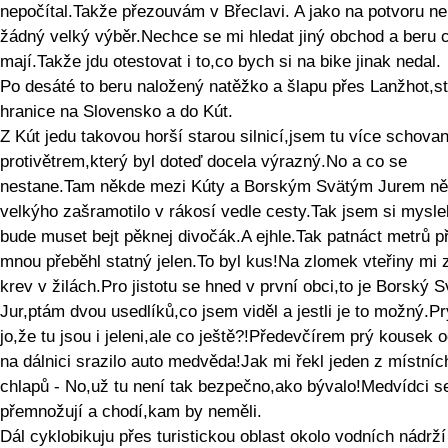
nepočítal.Takže přezouvám v Břeclavi. A jako na potvoru n
žádný velký výběr.Nechce se mi hledat jiný obchod a beru 
mají.Takže jdu otestovat i to,co bych si na bike jinak nedal.
Po desáté to beru naložený natěžko a šlapu přes Lanžhot,st
hranice na Slovensko a do Kút.
Z Kút jedu takovou horší starou silnicí,jsem tu více schova
protivětrem,který byl doteď docela výrazný.No a co se
nestane.Tam někde mezi Kúty a Borským Svätým Jurem n
velkýho zašramotilo v rákosí vedle cesty.Tak jsem si myslel
bude muset bejt pěknej divočák.A ejhle.Tak patnáct metrů p
mnou přeběhl statný jelen.To byl kus!Na zlomek vteřiny mi 
krev v žilách.Pro jistotu se hned v první obci,to je Borský S
Jur,ptám dvou usedlíků,co jsem viděl a jestli je to možný.P
jo,že tu jsou i jeleni,ale co ještě?!Předevčírem prý kousek 
na dálnici srazilo auto medvěda!Jak mi řekl jeden z místníc
chlapů - No,už tu není tak bezpečno,ako bývalo!Medvídci s
přemnožují a chodí,kam by neměli.
Dál cyklobikuju přes turistickou oblast okolo vodních nádrž