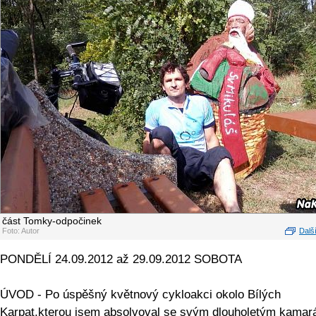
část Tomky-odpočinek
Foto: Autor
Další
PONDĚLÍ 24.09.2012 až 29.09.2012 SOBOTA
ÚVOD - Po úspěšný květnový cykloakci okolo Bílých
Karpat,kterou jsem absolvoval se svým dlouholetým kama