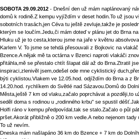
SOBOTA 29.09.2012
- Dnešní den už mám naplánovaný náv
domů k rodině.Z kempu vyjíždím v deset hodin.To už jsou vš
sobotních trasách,jen Céva tu ještě zevluje,takže je posled
kterým se loučím.Jedu,či mám doteď v plánu jet do Brna na
Hluku už je to cesta,kterou jsme na jaře v květnu absolvoval
Karlem V. To jsme se tehdá přesouvali z Bojkovic na vlakáč
Bzence.A nějak mě ta octárna v Bzenci naproti vlakáči zno
přitáhla,mě se přestalo chtít šlapat dál až do Brna.Ztratil js
inspiraci,zlenivěl jsem,odešel ode mne cyklistický duch,pře
býti cyklistou.Vlakem ve 12.05.hod. odjíždím do Brna a z B
14.20.hod. rychlíkem do Světlé nad Sázavou.Domů do Doln
Města,ještě 7 km od vlaku,začalo poprchávat a později,to u
seděl doma s rodinou u „rodinného krbu" se spustil déšť.Jak
Holfi ráno v kempu předpovídal,tak se stalo.Začalo o půl pá
pršet.Akorát přibližně o 200 km vedle.A nebo nejenom tady
To už nevím.
Dneska mám našlapáno 36 km do Bzence + 7 km do Dolní