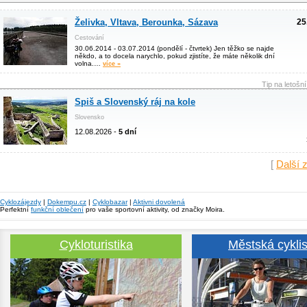
Želivka, Vltava, Berounka, Sázava
25
Cestování
30.06.2014 - 03.07.2014 (pondělí - čtvrtek) Jen těžko se najde
někdo, a to docela narychlo, pokud zjistíte, že máte několik dní
volna.…
více »
Tip na letošn
Spiš a Slovenský ráj na kole
Slovensko
12.08.2026 -
5 dní
[
Další 
Cyklozájezdy
|
Dokempu.cz
|
Cyklobazar
|
Aktivni dovolená
Perfektní
funkční oblečení
pro vaše sportovní aktivity, od značky Moira.
Cykloturistika
Městská cyklis