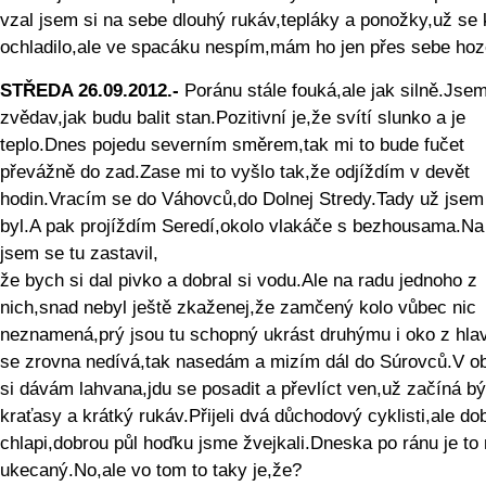
vzal jsem si na sebe dlouhý rukáv,tepláky a ponožky,už se 
ochladilo,ale ve spacáku nespím,mám ho jen přes sebe hoz
STŘEDA 26.09.2012.-
Poránu stále fouká,ale jak silně.Jse
zvědav,jak budu balit stan.Pozitivní je,že svítí slunko a je
teplo.Dnes pojedu severním směrem,tak mi to bude fučet
převážně do zad.Zase mi to vyšlo tak,že odjíždím v devět
hodin.Vracím se do Váhovců,do Dolnej Stredy.Tady už jsem
byl.A pak projíždím Seredí,okolo vlakáče s bezhousama.Na 
jsem se tu zastavil,
že bych si dal pivko a dobral si vodu.Ale na radu jednoho z
nich,snad nebyl ještě zkaženej,že zamčený kolo vůbec nic
neznamená,prý jsou tu schopný ukrást druhýmu i oko z hla
se zrovna nedívá,tak nasedám a mizím dál do Súrovců.V o
si dávám lahvana,jdu se posadit a převlíct ven,už začíná bý
kraťasy a krátký rukáv.Přijeli dvá důchodový cyklisti,ale do
chlapi,dobrou půl hoďku jsme žvejkali.Dneska po ránu je to
ukecaný.No,ale vo tom to taky je,že?