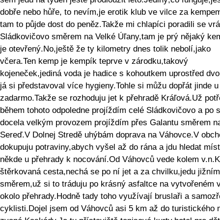
dobře nebo hůře, to nevím,je erotik klub ve vilce za kempe
tam to půjde dost do peněz.Takže mi chlapíci poradili se vrá
Sládkovičovo směrem na Velké Úľany,tam je prý nějaký ke
je otevřený.No,ještě že ty kilometry dnes tolik nebolí,jako
včera.Ten kemp je kempík teprve v zárodku,takový
kojeneček,jediná voda je hadice s kohoutkem uprostřed dvo
já si představoval více hygieny.Tohle si můžu dopřát jinde u
zadarmo.Takže se rozhoduju jet k přehradě Kráľová.Už potř
během tohoto odpoledne projíždím celé Sládkovičovo a po si
docela velkým provozem projíždím přes Galantu směrem n
Sereď.V Dolnej Stredě uhýbám doprava na Váhovce.V obc
dokupuju potraviny,abych vyšel až do rána a jdu hledat mís
někde u přehrady k nocování.Od Váhovců vede kolem v.n.K
štěrkovaná cesta,nechá se po ní jet a za chvilku,jedu jižním
směrem,už si to tráduju po krásný asfaltce na vytvořeném 
okolo přehrady.Hodně tady toho využívají bruslaři a samoz
cyklisti.Dojel jsem od Váhovců asi 5 km až do turistického 