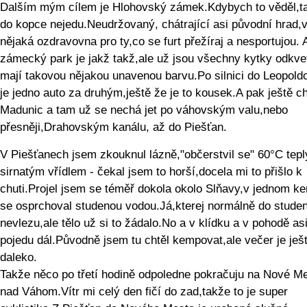
Dalším mým cílem je Hlohovský zámek.Kdybych to věděl,t
do kopce nejedu.Neudržovaný, chátrající asi původní hrad,v
nějaká ozdravovna pro ty,co se furt přežíraj a nesportujou. 
zámecký park je jakž takž,ale už jsou všechny kytky odkve
mají takovou nějakou unavenou barvu.Po silnici do Leopold
je jedno auto za druhým,ještě že je to kousek.A pak ještě ch
Madunic a tam už se nechá jet po váhovským valu,nebo
přesněji,Drahovským kanálu, až do Piešťan.
V Piešťanech jsem zkouknul lázně,"občerstvil se" 60°C tep
sirnatým vřídlem - čekal jsem to horší,docela mi to přišlo k
chuti.Projel jsem se téměř dokola okolo Slňavy,v jednom k
se osprchoval studenou vodou.Já,kterej normálně do stude
nevlezu,ale tělo už si to žádalo.No a v klídku a v pohodě as
pojedu dál.Původně jsem tu chtěl kempovat,ale večer je ješ
daleko.
Takže něco po třetí hodině odpoledne pokračuju na Nové M
nad Váhom.Vítr mi celý den fičí do zad,takže to je super