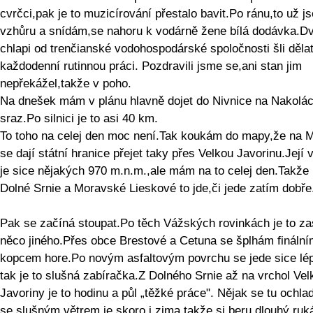
cvrčci,pak je to muzicírování přestalo bavit.Po ránu,to už j
vzhůru a snídám,se nahoru k vodárně žene bílá dodávka.D
chlapi od trenčianské vodohospodárské spoločnosti šli děla
každodenní rutinnou práci. Pozdravili jsme se,ani stan jim
nepřekážel,takže v poho.
Na dnešek mám v plánu hlavně dojet do Nivnice na Nakolá
sraz.Po silnici je to asi 40 km.
To toho na celej den moc není.Tak koukám do mapy,že na 
se dají státní hranice přejet taky přes Velkou Javorinu.Její 
je sice nějakých 970 m.n.m.,ale mám na to celej den.Takže
Dolné Srnie a Moravské Lieskové to jde,či jede zatím dobře
Pak se začíná stoupat.Po těch Vážských rovinkách je to z
něco jiného.Přes obce Brestové a Cetuna se šplhám fináln
kopcem hore.Po novým asfaltovým povrchu se jede sice lép
tak je to slušná zabíračka.Z Dolného Srnie až na vrchol Vel
Javoriny je to hodinu a půl „těžké práce". Nějak se tu ochlad
se slušným větrem je skoro i zima,takže si beru dlouhý ruk