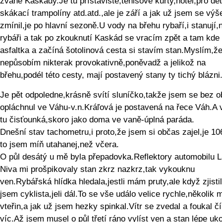
zvané Kaskády.Je tu přístaviště,tenisové kurty,hotel,pro dět
skákací trampolíny atd.atd.,ale je září a jak už jsem se výš
zmínil,je po hlavní sezoně.U vody na břehu rybaří,i stanují,n
rybáři a tak po zkouknutí Kaskád se vracím zpět a tam kde
asfaltka a začíná šotolinová cesta si stavím stan.Myslím,ž
nepůsobím nikterak provokativně,poněvadž a jelikož na
břehu,podél této cesty, mají postavený stany ty tichý blázni
Je pět odpoledne,krásně svítí sluníčko,takže jsem se bez 
opláchnul ve Váhu-v.n.Kráľová je postavená na řece Váh.A 
tu čisťounká,skoro jako doma ve vaně-úplná paráda.
Dnešní stav tachometru,i proto,že jsem si občas zajel,je 1
to jsem míň utahanej,než včera.
O půl desátý u mě byla přepadovka.Reflektory automobilu 
Niva mi prošpikovaly stan zkrz nazkrz,tak vykouknu
ven.Rybářská hlídka hledala,jestli mám pruty,ale když zjistil
jsem cyklista,jeli dál.To se vše událo velice rychle,několik 
vteřin,a jak už jsem hezky spinkal.Vítr se zvedal a foukal č
víc.Až jsem musel o půl třetí ráno vylíst ven a stan lépe uko