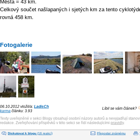
Města = 43 km.
Celkový součet našlapaných i sjetých km za tento cyklotýd
rovná 458 km.
Fotogalerie
06.10.2012 vložil/a:
LadisCh
Líbil se vám článek?
karma
článku: 3.93
Texty uveřejněné v sekci Blogy obsahují osobní názory autorů a nevyjadřují stanov
redakce. Zveřejňování příspěvků v této sekci se řídí následujícími
pravidly
.
Diskutovat k blogu
(16 reakcí)
Přeposlat známému