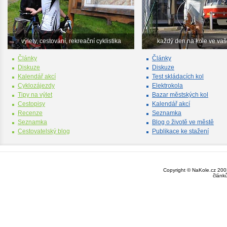
výlety, cestování, rekreační cyklistika
každý den na kole ve va
Články
Články
Diskuze
Diskuze
Kalendář akcí
Test skládacích kol
Cyklozájezdy
Elektrokola
Tipy na výlet
Bazar městských kol
Cestopisy
Kalendář akcí
Recenze
Seznamka
Seznamka
Blog o životě ve městě
Cestovatelský blog
Publikace ke stažení
Copyright © NaKole.cz 2003
článk