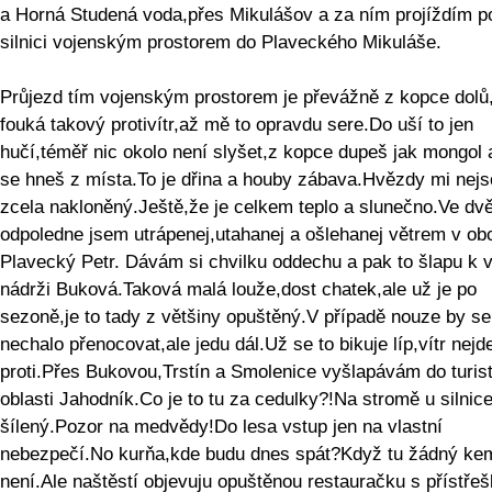
a Horná Studená voda,přes Mikulášov a za ním projíždím p
silnici vojenským prostorem do Plaveckého Mikuláše.
Průjezd tím vojenským prostorem je převážně z kopce dolů
fouká takový protivítr,až mě to opravdu sere.Do uší to jen
hučí,téměř nic okolo není slyšet,z kopce dupeš jak mongol 
se hneš z místa.To je dřina a houby zábava.Hvězdy mi nej
zcela nakloněný.Ještě,že je celkem teplo a slunečno.Ve dv
odpoledne jsem utrápenej,utahanej a ošlehanej větrem v ob
Plavecký Petr. Dávám si chvilku oddechu a pak to šlapu k 
nádrži Buková.Taková malá louže,dost chatek,ale už je po
sezoně,je to tady z většiny opuštěný.V případě nouze by se
nechalo přenocovat,ale jedu dál.Už se to bikuje líp,vítr nejd
proti.Přes Bukovou,Trstín a Smolenice vyšlapávám do turis
oblasti Jahodník.Co je to tu za cedulky?!Na stromě u silnice
šílený.Pozor na medvědy!Do lesa vstup jen na vlastní
nebezpečí.No kurňa,kde budu dnes spát?Když tu žádný ke
není.Ale naštěstí objevuju opuštěnou restauračku s přístře