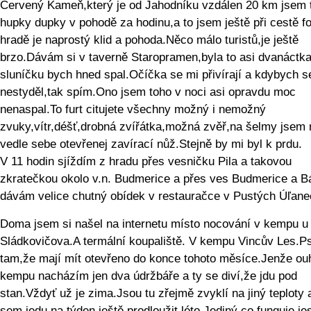
Červený Kameň,který je od Jahodníku vzdálen 20 km jsem t
hupky dupky v pohodě za hodinu,a to jsem ještě při cestě fo
hradě je naprostý klid a pohoda.Něco málo turistů,je ještě
brzo.Dávám si v taverně Staropramen,byla to asi dvanáctka
sluníčku bych hned spal.Očíčka se mi přivírají a kdybych s
nestyděl,tak spím.Ono jsem toho v noci asi opravdu moc
nenaspal.To furt citujete všechny možný i nemožný
zvuky,vítr,déšť,drobná zvířátka,možná zvěř,na šelmy jsem
vedle sebe otevřenej zavírací nůž.Stejně by mi byl k prdu.
V 11 hodin sjíždím z hradu přes vesničku Pila a takovou
zkratečkou okolo v.n. Budmerice a přes ves Budmerice a B
dávám velice chutný obídek v restauračce v Pustých Úľane
Doma jsem si našel na internetu místo nocování v kempu u
Sládkovičova.A termální koupaliště. V kempu Vincův Les.Ps
tam,že mají mít otevřeno do konce tohoto měsíce.Jenže ou
kempu nacházím jen dva údržbáře a ty se diví,že jdu pod
stan.Vždyť už je zima.Jsou tu zřejmě zvyklí na jiný teploty a
sem jedu na týden ještě prodloužit léto.Jediný,co funguje,jes