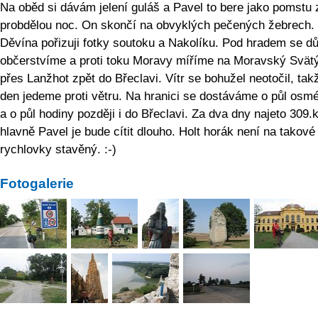
Na oběd si dávám jelení guláš a Pavel to bere jako pomstu 
probdělou noc. On skončí na obvyklých pečených žebrech.
Děvína pořizuji fotky soutoku a Nakolíku. Pod hradem se d
občerstvíme a proti toku Moravy míříme na Moravský Svät
přes Lanžhot zpět do Břeclavi. Vítr se bohužel neotočil, tak
den jedeme proti větru. Na hranici se dostáváme o půl osm
a o půl hodiny později i do Břeclavi. Za dva dny najeto 309.
hlavně Pavel je bude cítit dlouho. Holt horák není na takové
rychlovky stavěný. :-)
Fotogalerie