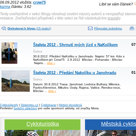
06.09.2012 vložil/a:
crow75
Líbil se vám článek?
karma
článku: 3.62
Texty uveřejněné v sekci Blogy obsahují osobní názory autorů a nevyjadřují stanov
redakce. Zveřejňování příspěvků v této sekci se řídí následujícími
pravidly
.
Diskutovat k blogu
(15 reakcí)
Přeposlat známému
Štafeta 2012 - Shrnutí mých jízd s NaKolíkem
07
Štafeta
30.8.2012 Předání NaKolíku u Janohradu Najeto: 57 km Kdo s
NaKolíkem jel: Crow75 2.9.2012 Břeclav - Pohansko - Břeclav
Najeto…
více »
Štafeta 2012 - Předání Nakolíku u Janohradu
01
Štafeta
Datum: 30.8.2012 Trasa: Janohrad, Lednice,Bulhary, Milovice,
Pavlov,Klentnice, Mikulov, Úvaly, Rajsna, Valtice, Rendez-vous,
Břeclav …
více »
Cyklozájezdy
|
Dokempu.cz
|
Cyklobazar
|
Aktivni dovolená
Perfektní
funkční oblečení
pro vaše sportovní aktivity, od značky Moira.
Cykloturistika
Městská cyklis