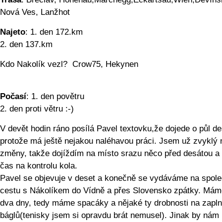
Nová Ves, Lanžhot
Najeto
: 1. den 172.km
2. den 137.km
Kdo Nakolík vezl? Crow75, Hekynen
Počasí
: 1. den povětru
2. den proti větru :-)
V devět hodin ráno posílá Pavel textovku,že dojede o půl de
protože má ještě nejakou naléhavou práci. Jsem už zvyklý 
změny, takže dojíždím na místo srazu něco před desátou 
čas na kontrolu kola.
Pavel se objevuje v deset a konečně se vydáváme na spol
cestu s Nákolíkem do Vídně a přes Slovensko zpátky. Mám
dva dny, tedy máme spacáky a nějaké ty drobnosti na zapln
báglů(tenisky jsem si opravdu brát nemusel). Jinak by nám