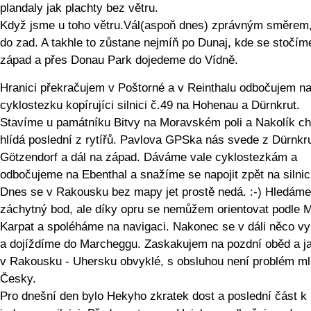
plandaly jak plachty bez větru.
Když jsme u toho větru.Vál(aspoň dnes) zprávným směrem,
do zad. A takhle to zůstane nejmíň po Dunaj, kde se stočím
západ a přes Donau Park dojedeme do Vídně.
Hranici překračujem v Poštorné a v Reinthalu odbočujem n
cyklostezku kopírujíci silnici č.49 na Hohenau a Dürnkrut.
Stavíme u památníku Bitvy na Moravském poli a Nakolík chv
hlídá poslední z rytířů. Pavlova GPSka nás svede z Dürnkr
Götzendorf a dál na západ. Dáváme vale cyklostezkám a
odbočujeme na Ebenthal a snažíme se napojit zpět na silnici
Dnes se v Rakousku bez mapy jet prostě nedá. :-) Hledáme
záchytný bod, ale díky opru se nemůžem orientovat podle 
Karpat a spoléháme na navigaci. Nakonec se v dáli něco vy
a dojíždíme do Marcheggu. Zaskakujem na pozdní oběd a ja
v Rakousku - Uhersku obvyklé, s obsluhou není problém ml
Česky.
Pro dnešní den bylo Hekyho zkratek dost a poslední část k 