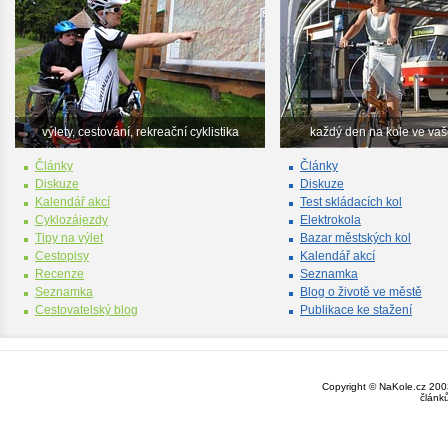
výlety, cestování, rekreační cyklistika
každý den na kole ve va
Články
Články
Diskuze
Diskuze
Kalendář akcí
Test skládacích kol
Cyklozájezdy
Elektrokola
Tipy na výlet
Bazar městských kol
Cestopisy
Kalendář akcí
Recenze
Seznamka
Seznamka
Blog o životě ve městě
Cestovatelský blog
Publikace ke stažení
Copyright © NaKole.cz 2003
článk