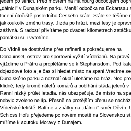
jedem po silnici. Před mostem na Hainburg odbočujem dopr
„dálnici" v Dunajském parku. Menší odbočka na Eckartsau 
focení útočiště posledního Českého krále. Stále se těšíme 
jakkoukoliv změnu trasy. Jízda po hrázi, mezi lesy je oprav
záživná. S radostí přivítáme po dvaceti kilometrech zatáčk
památku si ji vyfotíme.
Do Vídně se dostáváme přes rafinerii a pokračujeme na
Donauinsel, ostrov pro sportovní vyžití Vídeňanů. Na pravý
vjíždíme u Prátru a proplétáme se k Stephansdom. Pod kat
dojezdové foto a je čas si hledat místo na spaní.Vracíme se
Dunajského parku a neznalí okolí uleháme na hráz. Noc pro
klidně, tedy kromě náletů komárů a pobíhání stáda jelenů v ří
Ranní nízký průlet letadla, nás ubezpečuje, že místo na spa
nebylo zvoleno nejlíp. Přesně na protějším břehu se nacház
Vídeňské letiště. Balíme a zpátky na „dálnici" směr Děvín. 
Schloss Hofu přejedeme po novém mostě na Slovenskou st
míříme k soutoku Moravy z Dunajem.