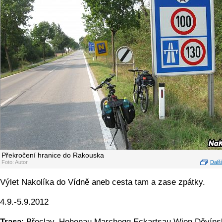
Překročení hranice do Rakouska
Foto: Autor
Další
Výlet Nakolíka do Vídně aneb cesta tam a zase zpátky.
4.9.-5.9.2012
Trasa
: Břeclav, Hohenau,Marchegg,Eckartsau,Wien,Děvíns