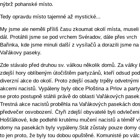
nýbrž pohanské místo.
Tedy opravdu místo tajemné až mystické...
My jsme ale neměli příliš času zkoumat okolí místa, museli
dál. Protáhli jsme se pod vrchem Svéradov, dále přes vrch
Bařinka, kde jsme minuli další z vysílačů a dorazili jsme na
Vařákovy paseky.
Zde stávalo před druhou sv. válkou několik domů. Za války 
zdejší hory oblíbeným útočištěm partyzánů, kteří odsud pod
diverzní akce do okolí. Proto zdejší osady trpěly odvetnými
akcemi nacistů. Vypáleny byly obce Ploština a Prlov a part
se proto postupně stáhli právě do oblasti Vařákových pasek
Trestná akce nacistů proběhla na Vařákových pasekách dos
předvečer osvobození. Čtyři zdejší obyvatelé byli odvlečeni
Hošťálkové, kde podlehli krutému mučení nacistů a téměř 
domy na pasekách byly vypáleny.Stát zůstaly pouze domy 
to jen proto, že byly tou dobou opuštěné. Komunisté po vál