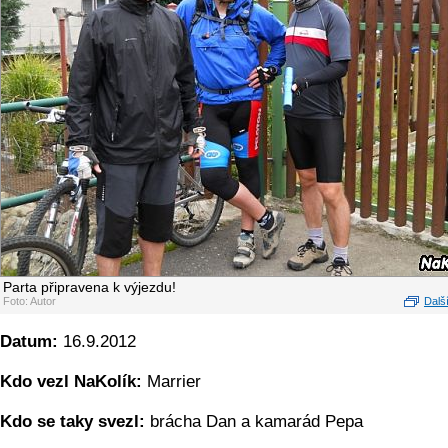
Parta připravena k výjezdu!
Foto: Autor
Další
Datum:
16.9.2012
Kdo vezl NaKolík:
Marrier
Kdo se taky svezl:
brácha Dan a kamarád Pepa