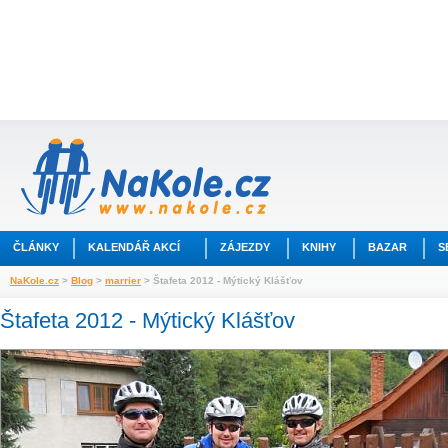
ČLÁNKY
KALENDÁŘ AKCÍ
ZÁJEZDY
KNIHY
BAZAR
S
NaKole.cz
>
Blog
>
marrier
> Štafeta 2012 - Mýtický Klášťov
Štafeta 2012 - Mýtický Klášťov