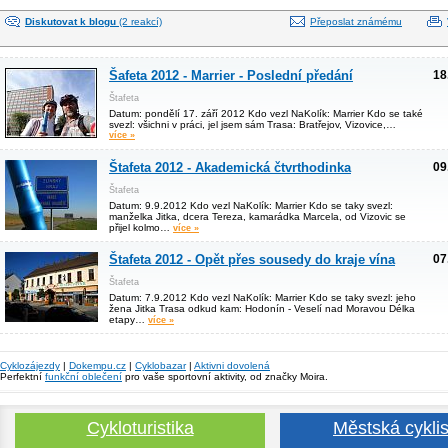
Diskutovat k blogu
(2 reakcí)
Přeposlat známému
Šafeta 2012 - Marrier - Poslední předání
18
Štafeta
Datum: pondělí 17. září 2012 Kdo vezl NaKolík: Marrier Kdo se také
svezl: všichni v práci, jel jsem sám Trasa: Bratřejov, Vizovice,…
více »
Štafeta 2012 - Akademická čtvrthodinka
09
Štafeta
Datum: 9.9.2012 Kdo vezl NaKolík: Marrier Kdo se taky svezl:
manželka Jitka, dcera Tereza, kamarádka Marcela, od Vizovic se
přijel kolmo…
více »
Štafeta 2012 - Opět přes sousedy do kraje vína
07
Štafeta
Datum: 7.9.2012 Kdo vezl NaKolík: Marrier Kdo se taky svezl: jeho
žena Jitka Trasa odkud kam: Hodonín - Veselí nad Moravou Délka
etapy…
více »
Cyklozájezdy
|
Dokempu.cz
|
Cyklobazar
|
Aktivni dovolená
Perfektní
funkční oblečení
pro vaše sportovní aktivity, od značky Moira.
Cykloturistika
Městská cyklis