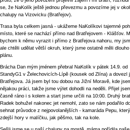
proto, že o jeho povození projevili zájem i mí bratři, rozhod
se, že NaKolík ještě jednou převezmu a povozíme jej v okol
chalupy na Vizovicku (Bratřejov).
Trasa byla celkem jasná - ukážeme NaKolíkovi tajemné po
místo, které se nachází přímo nad Bratřejovem - Klášťov. M
bychom k němu vyrazit i přímo z Bratřejova nahoru, my jsm
ale chtěli udělat větší okruh, který jsme ostatně měli dlouho
plánu.
Brácha Dan mým jménem přebral NaKolík v pátek 14.9. od
StandyG1 v Želechovicích-Lípě (kousek od Zlína) a dovezl j
Bratřejova. Já jsem byl tou dobou na Jižní Moravě, kde jse
nějakou práci, takže jsme výlet dohodli na neděli. Přijel jse
časně ráno i s kolem a start jsme určili na 10:00. Druhý brat
Radek bohužel nakonec jet nemohl, zato se nám podařilo d
sehnat průvodce z nejpovolanějších - kamaráda Pepu, kter
zdejší hory v malíčku, jak pěšmo, tak na kole.
Sešli jsme se u naší chalupy na mostě, máma pořídila naše