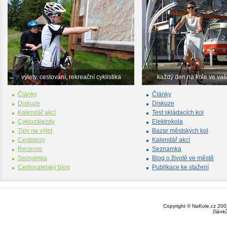
výlety, cestování, rekreační cyklistika
každý den na kole ve va
Články
Články
Diskuze
Diskuze
Kalendář akcí
Test skládacích kol
Cyklozájezdy
Elektrokola
Tipy na výlet
Bazar městských kol
Cestopisy
Kalendář akcí
Recenze
Seznamka
Seznamka
Blog o životě ve městě
Cestovatelský blog
Publikace ke stažení
Copyright © NaKole.cz 2003
článk