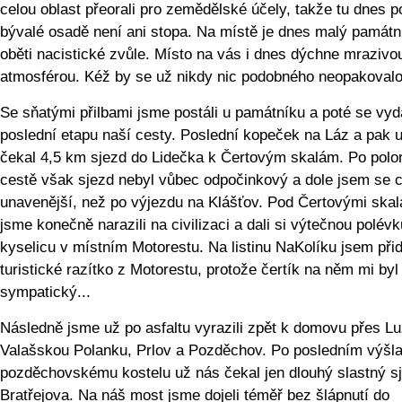
celou oblast přeorali pro zemědělské účely, takže tu dnes p
bývalé osadě není ani stopa. Na místě je dnes malý památn
oběti nacistické zvůle. Místo na vás i dnes dýchne mrazivo
atmosférou. Kéž by se už nikdy nic podobného neopakovalo
Se sňatými přilbami jsme postáli u památníku a poté se vyd
poslední etapu naší cesty. Poslední kopeček na Láz a pak 
čekal 4,5 km sjezd do Lidečka k Čertovým skalám. Po polor
cestě však sjezd nebyl vůbec odpočinkový a dole jsem se cí
unavenější, než po výjezdu na Klášťov. Pod Čertovými ska
jsme konečně narazili na civilizaci a dali si výtečnou polévk
kyselicu v místním Motorestu. Na listinu NaKolíku jsem přid
turistické razítko z Motorestu, protože čertík na něm mi byl
sympatický...
Následně jsme už po asfaltu vyrazili zpět k domovu přes L
Valašskou Polanku, Prlov a Pozděchov. Po posledním výšl
pozděchovskému kostelu už nás čekal jen dlouhý slastný s
Bratřejova. Na náš most jsme dojeli téměř bez šlápnutí do