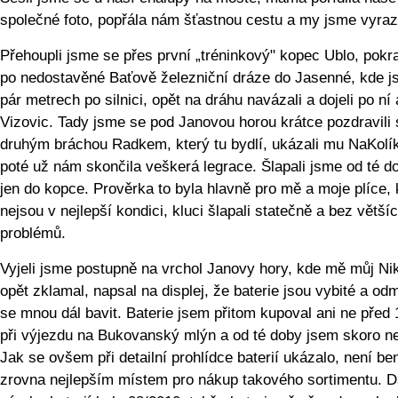
společné foto, popřála nám šťastnou cestu a my jsme vyrazi
Přehoupli jsme se přes první „tréninkový" kopec Ublo, pokr
po nedostavěné Baťově železniční dráze do Jasenné, kde j
pár metrech po silnici, opět na dráhu navázali a dojeli po ní
Vizovic. Tady jsme se pod Janovou horou krátce pozdravili 
druhým bráchou Radkem, který tu bydlí, ukázali mu NaKolí
poté už nám skončila veškerá legrace. Šlapali jsme od té d
jen do kopce. Prověrka to byla hlavně pro mě a moje plíce, 
nejsou v nejlepší kondici, kluci šlapali statečně a bez větší
problémů.
Vyjeli jsme postupně na vrchol Janovy hory, kde mě můj Ni
opět zklamal, napsal na displej, že baterie jsou vybité a odm
se mnou dál bavit. Baterie jsem přitom kupoval ani ne před 
při výjezdu na Bukovanský mlýn a od té doby jsem skoro nef
Jak se ovšem při detailní prohlídce baterií ukázalo, není be
zrovna nejlepším místem pro nákup takového sortimentu. 