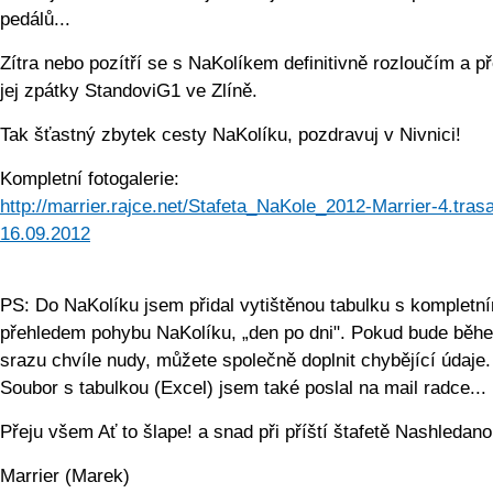
pedálů...
Zítra nebo pozítří se s NaKolíkem definitivně rozloučím a 
jej zpátky StandoviG1 ve Zlíně.
Tak šťastný zbytek cesty NaKolíku, pozdravuj v Nivnici!
Kompletní fotogalerie:
http://marrier.rajce.net/Stafeta_NaKole_2012-Marrier-4.tras
16.09.2012
PS: Do NaKolíku jsem přidal vytištěnou tabulku s kompletn
přehledem pohybu NaKolíku, „den po dni". Pokud bude běh
srazu chvíle nudy, můžete společně doplnit chybějící údaje.
Soubor s tabulkou (Excel) jsem také poslal na mail radce...
Přeju všem Ať to šlape! a snad při příští štafetě Nashledano
Marrier (Marek)