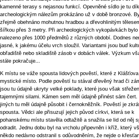
kamenné terasy s nejasnou funkcí. Opevněné sídlo je tu dí
archeologickým nálezům prokázáno už v době bronzové. By
zřejmě obehnáno mohutnou hradbou a dřevohlinitým tělese
šířkou přes 3 metry. Při archeologických vykopávkách bylo
nalezeno přes 1000 předmětů z různých období. Dodnes ne
jasné, k jakému účelu vrch sloužil. Variantami jsou buď kult
obřadiště nebo skladiště zásob v dobách válek. Výzkum vš
stále pokračuje...
K místu se váže spousta lidových pověstí, které z Klášťova 
mystické místo. Podle pověstí tu stával dřevěný hrad či zá
jsou tu údajně ukryty velké poklady, které jsou však střeže
tajemnými silami. Kámen sem měl údajně přinést sám čert.
jiných tu měl údajně působit i černokněžník. Pověstí je zkrá
spousta. Vědci ale přisuzují jejich původ církvi, která se k
pohanskému místu stavěla odtažitě a snažila se lid od něj s
odradit. Jednu dobu byl na vrcholu připevněn i kříž, který v
někdo nedávno odstranil s odůvodněním, že nejde o křesťa