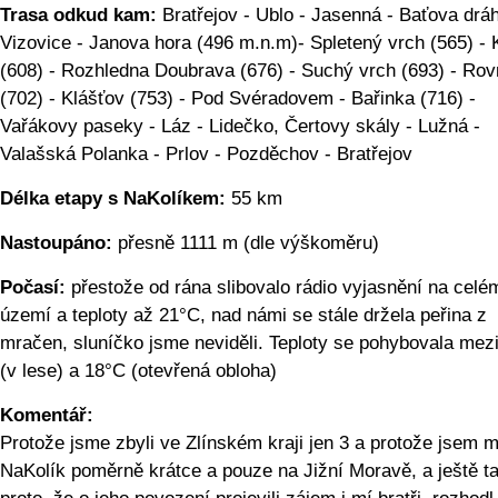
Trasa odkud kam:
Bratřejov - Ublo - Jasenná - Baťova dráh
Vizovice - Janova hora (496 m.n.m)- Spletený vrch (565) - 
(608) - Rozhledna Doubrava (676) - Suchý vrch (693) - Ro
(702) - Klášťov (753) - Pod Svéradovem - Bařinka (716) -
Vařákovy paseky - Láz - Lidečko, Čertovy skály - Lužná -
Valašská Polanka - Prlov - Pozděchov - Bratřejov
Délka etapy s NaKolíkem:
55 km
Nastoupáno:
přesně 1111 m (dle výškoměru)
Počasí:
přestože od rána slibovalo rádio vyjasnění na celé
území a teploty až 21°C, nad námi se stále držela peřina z
mračen, sluníčko jsme neviděli. Teploty se pohybovala mez
(v lese) a 18°C (otevřená obloha)
Komentář:
Protože jsme zbyli ve Zlínském kraji jen 3 a protože jsem m
NaKolík poměrně krátce a pouze na Jižní Moravě, a ještě t