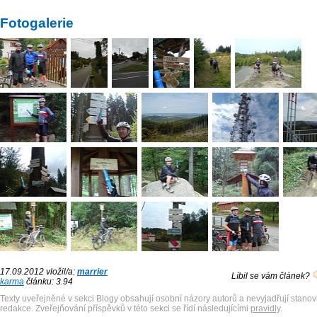
Fotogalerie
17.09.2012 vložil/a:
marrier
Líbil se vám článek?
karma
článku: 3.94
Texty uveřejněné v sekci Blogy obsahují osobní názory autorů a nevyjadřují stanov
redakce. Zveřejňování příspěvků v této sekci se řídí následujícími
pravidly
.