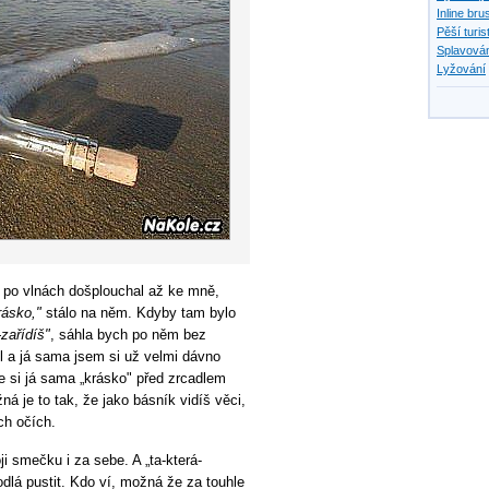
Inline bru
Pěší turis
Splavován
Lyžování
 po vlnách došplouchal až ke mně,
rásko,"
stálo na něm. Kdyby tam bylo
zařídíš"
, sáhla bych po něm bez
l a já sama jsem si už velmi dávno
že si já sama „krásko" před zrcadlem
ná je to tak, že jako básník vidíš věci,
ých očích.
oji smečku i za sebe. A „ta-která-
odlá pustit. Kdo ví, možná že za touhle