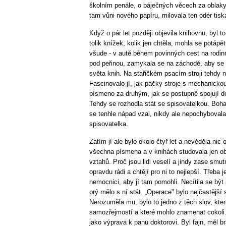
školním penále, o báječných věcech za oblaky.
tam vůni nového papíru, milovala ten odér tisk
Když o pár let později objevila knihovnu, byl to
tolik knížek, kolik jen chtěla, mohla se potápět
všude - v autě během povinných cest na rodinn
pod peřinou, zamykala se na záchodě, aby se 
světa knih. Na stařičkém psacím stroji tehdy n
Fascinovalo jí, jak páčky stroje s mechanickou
písmeno za druhým, jak se postupně spojují do
Tehdy se rozhodla stát se spisovatelkou. Boha
se tenhle nápad vzal, nikdy ale nepochyboval
spisovatelka.
Zatím jí ale bylo okolo čtyř let a nevěděla nic
všechna písmena a v knihách studovala jen obrá
vztahů. Proč jsou lidi veselí a jindy zase smutní
opravdu rádi a chtějí pro ni to nejlepší. Třeba je
nemocnici, aby jí tam pomohli. Necítila se bý
prý mělo s ní stát. „Operace" bylo nejčastější 
Nerozuměla mu, bylo to jedno z těch slov, kte
samozřejmostí a které mohlo znamenat cokoli.
jako výprava k panu doktorovi. Byl fajn, měl bra