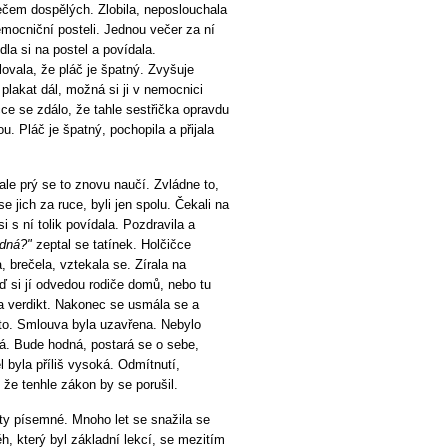
řečem dospělých. Zlobila, neposlouchala
ocniční posteli. Jednou večer za ní
dla si na postel a povídala.
ovala, že pláč je špatný. Zvyšuje
 plakat dál, možná si ji v nemocnici
čce se zdálo, že tahle sestřička opravdu
u. Pláč je špatný, pochopila a přijala
 ale prý se to znovu naučí. Zvládne to,
se jich za ruce, byli jen spolu. Čekali na
 s ní tolik povídala. Pozdravila a
odná?"
zeptal se tatínek. Holčičce
, brečela, vztekala se. Zírala na
ď si jí odvedou rodiče domů, nebo tu
a verdikt. Nakonec se usmála se a
 to. Smlouva byla uzavřena. Nebylo
á. Bude hodná, postará se o sebe,
 byla příliš vysoká. Odmítnutí,
 že tenhle zákon by se porušil.
ty písemné. Mnoho let se snažila se
ěh, který byl základní lekcí, se mezitím