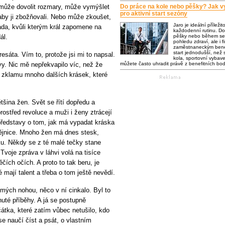
 může dovolit rozmary, může vymýšlet
Do práce na kole nebo pěšky? Jak vy
pro aktivní start sezóny
aby ji zbožňovali. Nebo může zkoušet,
Jaro je ideální příležit
záda, kvůli kterým král zapomene na
každodenní rutinu. Do
ál.
pěšky nebo během se 
pohledu zdraví, ale i f
zaměstnaneckým bene
start jednodušší, než s
esáta. Vím to, protože jsi mi to napsal.
kola, sportovní vybaven
ovy. Nic mě nepřekvapilo víc, než že
můžete často uhradit právě z benefitních bo
ím zklamu mnoho dalších krásek, které
tšina žen. Svět se řítí dopředu a
rostřed revoluce a muži i ženy ztrácejí
představy o tom, jak má vypadat kráska
odějnice. Mnoho žen má dnes stesk,
ku. Někdy se z té malé tečky stane
 Tvoje zpráva v láhvi volá na tisíce
ích očích. A proto to tak beru, je
 mají talent a třeba o tom ještě nevědí.
mých nohou, něco v ní cinkalo. Byl to
uté příběhy. A já se postupně
čátka, které zatím vůbec netušilo, kdo
se naučí číst a psát, o vlastním