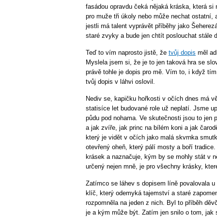
fasádou opravdu čeká nějaká kráska, která si
pro muže tři úkoly nebo může nechat ostatní, 
jestli má talent vyprávět příběhy jako Šehere
staré zvyky a bude jen chtít poslouchat stále d
Teď to vím naprosto jistě, že
tvůj dopis
měl adr
Myslela jsem si, že je to jen taková hra se sl
právě tohle je dopis pro mě. Vím to, i když t
tvůj dopis v láhvi oslovil.
Nediv se, kapičku hořkosti v očích dnes má vě
statisíce let budované role už neplatí. Jsme up
půdu pod nohama. Ve skutečnosti jsou to jen 
a jak zvíře, jak princ na bílém koni a jak čar
který je vidět v očích jako malá skvrnka smut
otevřený oheň, který pálí mosty a boří tradice.
krásek a naznačuje, kým by se mohly stát v něč
určený nejen mně, je pro všechny krásky, které
Zatímco se láhev s dopisem líně povalovala u 
klíč, který odemyká tajemství a staré zapomen
rozpomněla na jeden z nich. Byl to příběh děv
je a kým může být. Zatím jen snilo o tom, jak 