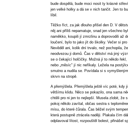
bude dospělá, bude moci nosit ty krásné střev
jen velké holky a dá se v nich tančit. Jen to bu
líbil.
Těžko říct, za jak dlouho přišel den D. V děts
něj ani příliš nepamatuje, snad jen všechno by
naměkko, koupili jí zmrzlinu a doprovodili až
loučení, bylo to jako jít do školky. Večer si p
Nevěděl ani, kolik dní trvalo, než pochopila, ž
neodvezou ji domů. Čas v dětství má jiný výz
se o čekající holčičky. Možná jí to někdo řekl
nebo „měsíc" jí nic neříkaly. Ležela na postýlc
smutno a nudila se. Povídala si s vymyšleným
skrvn na stropě.
A přemýšlela. Přemýšlela ještě víc poté, kdy ji
většímu klidu. Něco se pokazilo, ona sama něc
chtěli pro ni jen to nejlepší. Musela zlobit, ž
pokoj někdo zavítal, občas sestra s teploměr
mísu, do které čůrala. Čas běžel svým tempem
která postupně ztrácela naději. Plakala čím dál
odplavoval lítost, rozpouštěl bolest, přinášel 