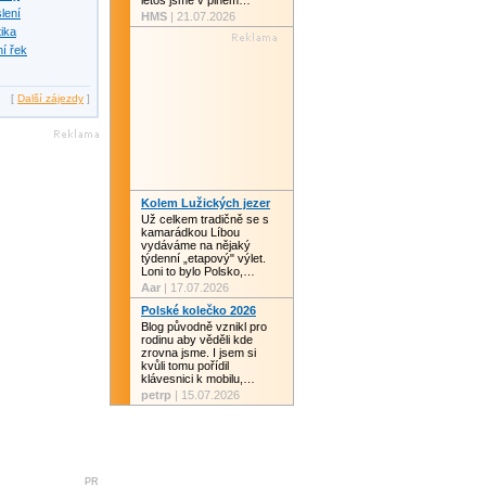
letos jsme v plném…
slení
HMS
| 21.07.2026
tika
í řek
[
Další zájezdy
]
Kolem Lužických jezer
Už celkem tradičně se s
kamarádkou Líbou
vydáváme na nějaký
týdenní „etapový" výlet.
Loni to bylo Polsko,…
Aar
| 17.07.2026
Polské kolečko 2026
Blog původně vznikl pro
rodinu aby věděli kde
zrovna jsme. I jsem si
kvůli tomu pořídil
klávesnici k mobilu,…
petrp
| 15.07.2026
PR