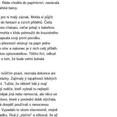
 Ráda chodila do papírnictví, nasávala
ařské barvy.
 pro ni malý zázrak. Mohla si půjčit
 do fantazií a cizích příběhů. Četla
ou chalupu, večer potají s baterkou
mohla v klidu pohroužit do kouzelného
apsala svoji první povídku.
 přesností otiskují na papír jedno
 slov a nakonec je z nich celý příběh.
tou spisovatelkou. Těžko říct, odkud
a o tom, že bude velmi bohatá
 o tvůrčím psaní, neznala dokonce ani
zky. Zajímaly jí tajuplnosti lidských
. Tušila, že někteří lidé ji mají
jí rodiče, kteří vybrali tu nejlepší
t nějak jiná nebo nemocná, ale něco se
slovo, které v poslední době slýchala.
ré dospělí používali s nenucenou
 Vypadalo to skoro slavnostně, stejně
dku, říkal jí „slečno" a sliboval, že až