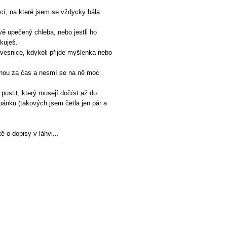
cí, na které jsem se vždycky bála
vě upečený chleba, nebo jestli ho
rkuješ.
lávesnice, kdykoli přijde myšlenka nebo
dnou za čas a nesmí se na ně moc
 pustit, který musejí dočíst až do
pánku (takových jsem četla jen pár a
tě o dopisy v láhvi...