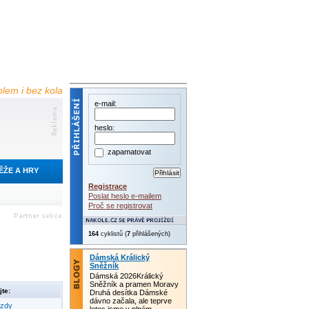
olem i bez kola
e-mail:
heslo:
zapamatovat
ĚŽE A HRY
Registrace
Poslat heslo e-mailem
Proč se registrovat
164
cyklistů (
7
přihlášených)
Dámská Králický
Sněžník
Dámská 2026Králický
Sněžník a pramen Moravy
te:
Druhá desítka Dámské
dávno začala, ale teprve
ezdy