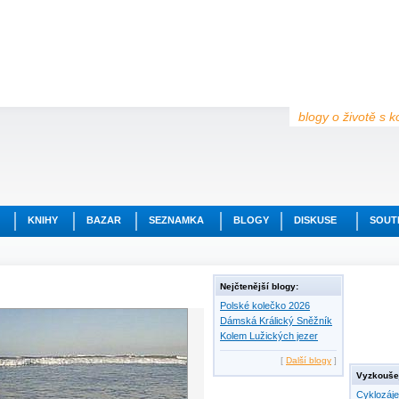
blogy o životě s k
KNIHY
BAZAR
SEZNAMKA
BLOGY
DISKUSE
SOUT
Nejčtenější blogy:
Polské kolečko 2026
Dámská Králický Sněžník
Kolem Lužických jezer
[
Další blogy
]
Vyzkoušej
Cyklozáj