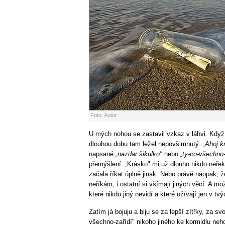
Foto: Autor
U mých nohou se zastavil vzkaz v láhvi. Když
dlouhou dobu tam ležel nepovšimnutý.
„Ahoj k
napsané
„nazdar šikulko"
nebo
„ty-co-všechno-
přemýšlení. „Krásko" mi už dlouho nikdo neřek
začala říkat úplně jinak. Nebo právě naopak, 
neříkám, i ostatní si všímají jiných věcí. A mož
které nikdo jiný nevidí a které ožívají jen v tv
Zatím já bojuju a biju se za lepší zítřky, za sv
všechno-zařídí" nikoho jiného ke kormidlu neh