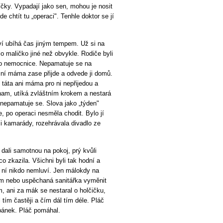
íčky. Vypadají jako sen, mohou je nosit
de chtít tu „operaci". Tenhle doktor se jí
tví ubíhá čas jiným tempem. Už si na
lo maličko jiné než obvykle. Rodiče byli
 do nemocnice. Nepamatuje se na
ro ní máma zase přijde a odvede ji domů.
e táta ani máma pro ni nepřijedou a
nam, utíká zvláštním krokem a nestará
, nepamatuje se. Slova jako „týden"
e, po operaci nesměla chodit. Bylo jí
i kamarády, rozehrávala divadlo ze
 dali samotnou na pokoj, prý kvůli
o zkazila. Všichni byli tak hodní a
e s ní nikdo nemluví. Jen málokdy na
em nebo uspěchaná sanitářka vyměnit
, ani za mák se nestaral o holčičku,
 tím častěji a čím dál tím déle. Pláč
spánek. Pláč pomáhal.