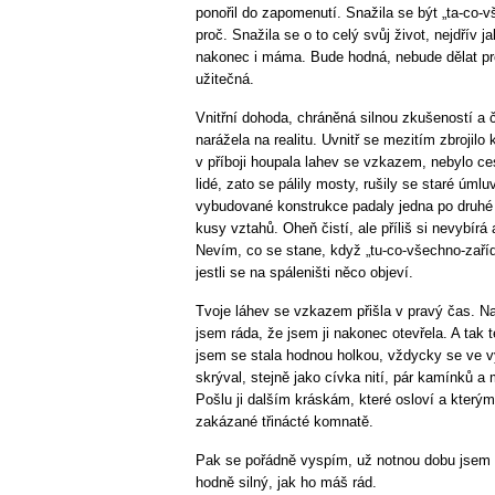
ponořil do zapomenutí. Snažila se být „ta-co-v
proč. Snažila se o to celý svůj život, nejdřív 
nakonec i máma. Bude hodná, nebude dělat pr
užitečná.
Vnitřní dohoda, chráněná silnou zkušeností a
narážela na realitu. Uvnitř se mezitím zbrojil
v příboji houpala lahev se vzkazem, nebylo ces
lidé, zato se pálily mosty, rušily se staré úml
vybudované konstrukce padaly jedna po druhé 
kusy vztahů. Oheň čistí, ale příliš si nevybírá
Nevím, co se stane, když „tu-co-všechno-zaříd
jestli se na spáleništi něco objeví.
Tvoje láhev se vzkazem přišla v pravý čas. Nab
jsem ráda, že jsem ji nakonec otevřela. A tak 
jsem se stala hodnou holkou, vždycky se ve v
skrýval, stejně jako cívka nití, pár kamínků a 
Pošlu ji dalším kráskám, které osloví a který
zakázané třinácté komnatě.
Pak se pořádně vyspím, už notnou dobu jsem s
hodně silný, jak ho máš rád.