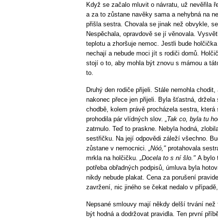
Když se začalo mluvit o návratu, už nevěřila 
a za to zůstane navěky sama a nehybná na nem
přišla sestra. Chovala se jinak než obvykle, se
Nespěchala, opravdově se jí věnovala. Vysvětl
teplotu a zhoršuje nemoc. Jestli bude holčička
nechají a nebude moci jít s rodiči domů. Holči
stojí o to, aby mohla být znovu s mámou a táto
to.
Druhý den rodiče přijeli. Stále nemohla chodit,
nakonec přece jen přijeli. Byla šťastná, držela 
chodbě, kolem právě procházela sestra, která si
prohodila pár vlídných slov.
„Tak co, byla tu h
zatrnulo. Teď to praskne. Nebyla hodná, zlobila
sestřičku. Na její odpovědi záleží všechno. Bu
zůstane v nemocnici.
„Nóó,"
protahovala sestr
mrkla na holčičku.
„Docela to s ní šlo."
A bylo
potřeba obřadných podpisů, úmluva byla hotov
nikdy nebude plakat. Cena za porušení pravidel
zavržení, nic jiného se čekat nedalo v případě,
Nepsané smlouvy mají někdy delší trvání než 
být hodná a dodržovat pravidla. Ten první příb