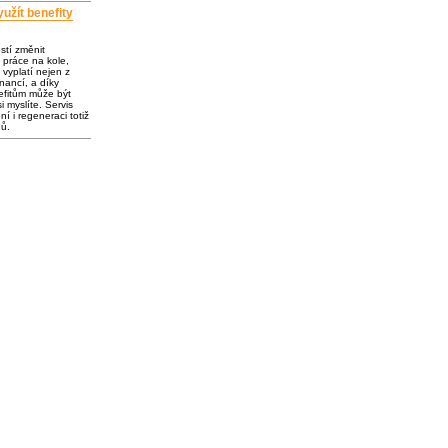
užít benefity
ostí změnit
 práce na kole,
vyplatí nejen z
inancí, a díky
fitům může být
i myslíte. Servis
í i regeneraci totiž
dů.