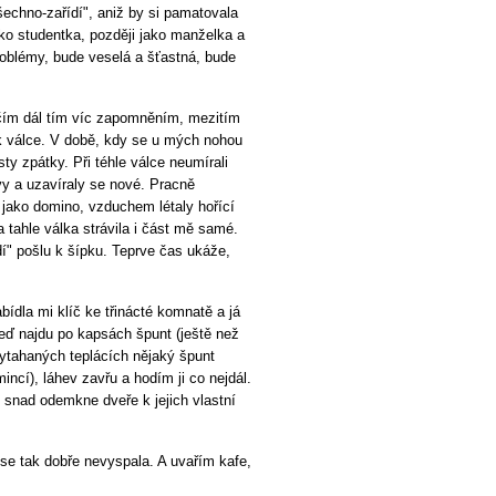
šechno-zařídí", aniž by si pamatovala
jako studentka, později jako manželka a
oblémy, bude veselá a šťastná, bude
 čím dál tím víc zapomněním, mezitím
o k válce. V době, kdy se u mých nohou
ty zpátky. Při téhle válce neumírali
uvy a uzavíraly se nové. Pracně
jako domino, vzduchem létaly hořící
 a tahle válka strávila i část mě samé.
í" pošlu k šípku. Teprve čas ukáže,
ídla mi klíč ke třinácté komnatě a já
teď najdu po kapsách špunt (ještě než
ytahaných teplácích nějaký špunt
mincí), láhev zavřu a hodím ji co nejdál.
m snad odemkne dveře k jejich vlastní
e tak dobře nevyspala. A uvařím kafe,