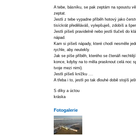
A tebe, básníku, se pak zeptám na spoustu vě
zeptat.
Jestli z tebe vypadne příběh hotový jako čerst
tisíckrát předěláváš, vylepšuješ, zdobíš a špe
Jestli píšeš pravidelně nebo jestli tlučeš do k
nápad.
Kam si píšeš nápady, které chodí nesměle je
rychle, aby neutekly.
Jak se píše příběh, kterého se čtenáři nechtějí
konce, kdyby na to měla prasknout celá noc s
tvoje mezi nimi).
Jestli píšeš knížku ....
A třeba i to, jestli po tak dlouhé době stojíš ješ
S díky a úctou
kráska
Fotogalerie