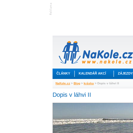
ČLÁNKY
KALENDÁŘ AKCÍ
ZÁJEZDY
NaKole.cz
>
Blog
>
kráska
> Dopis v láhvi II
Dopis v láhvi II