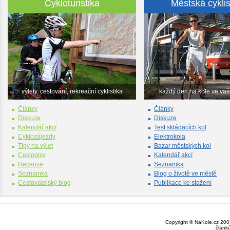
Cykloturistika
Městská cyklis
výlety, cestování, rekreační cyklistika
každý den na kole ve va
Články
Články
Diskuze
Diskuze
Kalendář akcí
Test skládacích kol
Cyklozájezdy
Elektrokola
Tipy na výlet
Bazar městských kol
Cestopisy
Kalendář akcí
Recenze
Seznamka
Seznamka
Blog o životě ve městě
Cestovatelský blog
Publikace ke stažení
Copyright © NaKole.cz 2003
článk