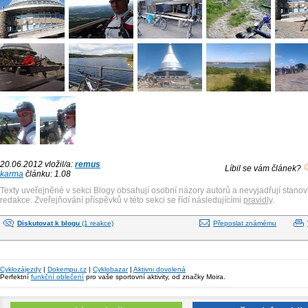
20.06.2012 vložil/a:
remus
Líbil se vám článek?
karma
článku: 1.08
Texty uveřejněné v sekci Blogy obsahují osobní názory autorů a nevyjadřují stanov
redakce. Zveřejňování příspěvků v této sekci se řídí následujícími
pravidly
.
Diskutovat k blogu
(1 reakce)
Přeposlat známému
Cyklozájezdy
|
Dokempu.cz
|
Cyklobazar
|
Aktivni dovolená
Perfektní
funkční oblečení
pro vaše sportovní aktivity, od značky Moira.