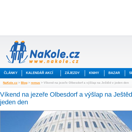
ČLÁNKY
KALENDÁŘ AKCÍ
ZÁJEZDY
KNIHY
BAZAR
S
NaKole.cz
>
Blog
>
remus
> Víkend na jezeře Olbesdorf a výšlap na Ještěd v jeden den
Víkend na jezeře Olbesdorf a výšlap na Ještěd
jeden den