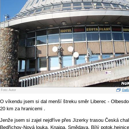
Foto: Autor
Další
O víkendu jsem si dal menší štreku směr Liberec - Olbesdor
20 km za hranicemi .
Jenže jsem si zajel nejdříve přes Jizerky trasou Česká cha
Bedřichov-Nová louka, Knajpa, Smědava, Bílý potok,hejnice