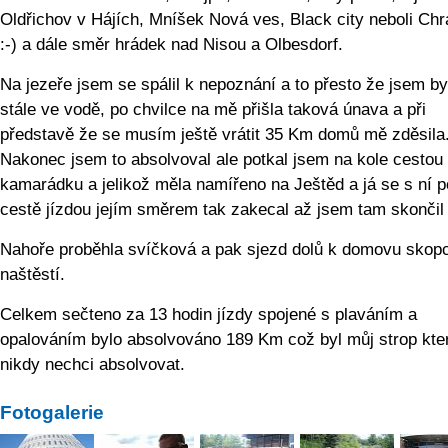
Oldřichov v Hájích, Mníšek Nová ves, Black city neboli Ch
:-) a dále směr hrádek nad Nisou a Olbesdorf.
Na jezeře jsem se spálil k nepoznání a to přesto že jsem by
stále ve vodě, po chvilce na mě přišla taková únava a při
představě že se musím ještě vrátit 35 Km domů mě zděsila
Nakonec jsem to absolvoval ale potkal jsem na kole cestou
kamarádku a jelikož měla namířeno na Ještěd a já se s ní p
cestě jízdou jejím směrem tak zakecal až jsem tam skončil 
Nahoře proběhla svíčková a pak sjezd dolů k domovu skop
naštěstí.
Celkem sečteno za 13 hodin jízdy spojené s plaváním a
opalováním bylo absolvováno 189 Km což byl můj strop kter
nikdy nechci absolvovat.
Fotogalerie