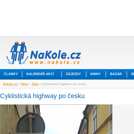
ČLÁNKY
KALENDÁŘ AKCÍ
ZÁJEZDY
KNIHY
BAZAR
S
NaKole.cz
>
Blog
>
Jitka
> Cyklistická highway po česku
Cyklistická highway po česku