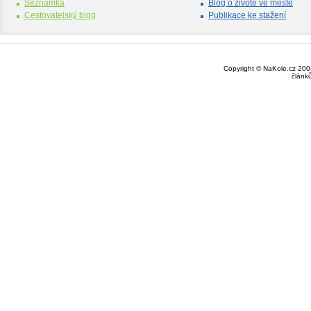
Seznamka
Blog o životě ve městě
Cestovatelský blog
Publikace ke stažení
Copyright © NaKole.cz 2003
článk