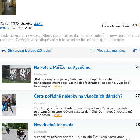
15.05.2012 vložil/a:
Jitka
Líbil se vám článek?
karma
článku: 2.98
Texty uveřejněné v sekci Blogy obsahují osobní názory autorů a nevyjadřují stanov
redakce. Zveřejňování příspěvků v této sekci se řídí následujícími
pravidly
.
Diskutovat k blogu
(25 reakcí)
Přeposlat známému
Na kole z Paříže na Vysočinu
28
Cestování
„Kolo z veřejné půjčovny Vélib se hodí nejen k brázdění
francouzské metropole. Stejně dobře zvládne i kopce na Vysočině,"
to si zřejmě…
více »
Čtete pořádně nálepky na vánočních dárcích?
27
Ze života
Ten, kdo je nečte, rozhodně o mnohé přichází. Když jsem se tak
pod vánočním stromečkem začetla do některých návodů, docela mě
to pobavilo…
více »
Neviditelná lehokola
28
Cestování
V kapse mi zazvonil telefon. „To ti musím říct," volá Kamil. Jako