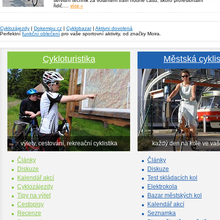
servisní technik za volantem tráví hodně času, skoro profesionální
řidič.…
více »
Cyklozájezdy
|
Dokempu.cz
|
Cyklobazar
|
Aktivni dovolená
Perfektní
funkční oblečení
pro vaše sportovní aktivity, od značky Moira.
Cykloturistika
Městská cyklis
výlety, cestování, rekreační cyklistika
každý den na kole ve va
Články
Články
Diskuze
Diskuze
Kalendář akcí
Test skládacích kol
Cyklozájezdy
Elektrokola
Tipy na výlet
Bazar městských kol
Cestopisy
Kalendář akcí
Recenze
Seznamka