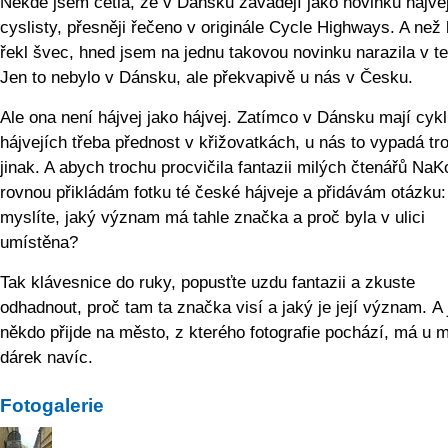
Někde jsem četla, že v Dánsku zavádějí jako novinku hájve
cyslisty, přesněji řečeno v originále Cycle Highways. A než
řekl švec, hned jsem na jednu takovou novinku narazila v t
Jen to nebylo v Dánsku, ale překvapivě u nás v Česku.
Ale ona není hájvej jako hájvej. Zatímco v Dánsku mají cykl
hájvejích třeba přednost v křižovatkách, u nás to vypadá tr
jinak. A abych trochu procvičila fantazii milých čtenářů NaK
rovnou přikládám fotku té české hájveje a přidávám otázku
myslíte, jaký význam má tahle značka a proč byla v ulici
umístěna?
Tak klávesnice do ruky, popusťte uzdu fantazii a zkuste
odhadnout, proč tam ta značka visí a jaký je její význam. A j
někdo přijde na město, z kterého fotografie pochází, má u 
dárek navíc.
Fotogalerie