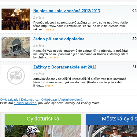
Na ples na kole v sezóně 2012/2013
04
Z města
Protože plesová sezóna právě začíná a navíc se tu nedávno řešilo
téma http://www.nakole.cz/diskuse/15761-na-kole-do-divadla.html,
tak se…
více »
Jedno příjemné odpoledne
20
Z města
Kamarád Vadim odjel pracovně do zahraničí na půl roku a požádal
mě, abych se mu postaral o jeho kamarádku Darinu z Moskvy, která
by chtěla…
více »
Zážitky z Dopracenakole.net 2012
31
Z města
Zdravím všechny soutěžící i nesoutěžící a příznivce této kampaně.
Nemohu si nevšimout, jak město ožilo (Praha), určitě je to vidět i
jinde.…
více »
Cyklozájezdy
|
Dokempu.cz
|
Cyklobazar
|
Aktivni dovolená
Perfektní
funkční oblečení
pro vaše sportovní aktivity, od značky Moira.
Cykloturistika
Městská cyklis