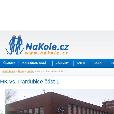
ČLÁNKY
KALENDÁŘ AKCÍ
ZÁJEZDY
KNIHY
BAZAR
S
NaKole.cz
>
Blog
>
cobic
> HK vs. Pardubice část 1
HK vs. Pardubice část 1