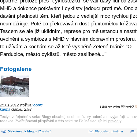
opatrně, protože přes "cyklostezku" se valí davy lidí od za
MHD a dokonce potkávám i cyklisty jedoucí proti mě. Ono a
dávání přednosti těm, kteří jedou z vedlejší moc rychlou jíz
neumožňuje. Poté co překovávám dost připitomělou křižova
Tescem se ale již uklidním, represe pro mě ustanou a nast
uvolnění a symbióza s MHD v hlavním dopravním prostoru. 
to užívám a kochám se až k té vysněné Zelené bráně: ''Ó
Pardubice, město cyklistů, město zaslíbené..."
Fotogalerie
25.01.2012 vložil/a:
cobic
Líbil se vám článek?
karma
článku: 2.98
Texty uveřejněné v sekci Blogy obsahují osobní názory autorů a nevyjadřují stanov
redakce. Zveřejňování příspěvků v této sekci se řídí následujícími
pravidly
.
Diskutovat k blogu
(17 reakcí)
Přeposlat známému