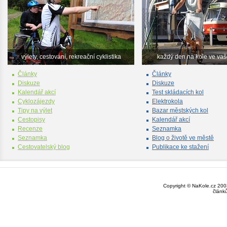
výlety, cestování, rekreační cyklistika
každý den na kole ve va
Články
Články
Diskuze
Diskuze
Kalendář akcí
Test skládacích kol
Cyklozájezdy
Elektrokola
Tipy na výlet
Bazar městských kol
Cestopisy
Kalendář akcí
Recenze
Seznamka
Seznamka
Blog o životě ve městě
Cestovatelský blog
Publikace ke stažení
Copyright © NaKole.cz 2003
článk