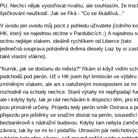
PU. Nechci nějak vyostřovat rivalitu, ale souhlasím, že tro
špičkování neuškodí. Jak se říká - "Co se škádlívá..."
V úvodu jen uvedu můj pocit z pohledu uživatete jízdního ko
HK, který se najednou otcitne v Pardubicích ;) A najednou 
ocitnu nejlépe vlakem, ideálně rychlíkem od Liberce (tato
jedinečná souprava poháněná dvěma diesely Liaz by si zasl
také vlastní vlákno).
"Kurnik, jak se dostanu do města?" říkám si když vidím sc
podchodů pod perón. Už v HK jsem byl limitován ve výběru 
zmíněným vlakem, ale ani s naloženým monopostem se mi
rozhodně na schody nechce. Staré výtahy mi nepřipadají fu
ale i kdyby byly, tak je rád nechávám k dispozici těm, pro k
jsou primárně určeny. Projedu tedy perón směr Ostrava a p
přejezdu pro ještěrky se snažím dostat na perón, sousedící
bezbariérově s nádražní budovou. Kdyby tam nebyla zamč
závora, tak by se mi to i podařilo. Utrousím pár nelichotivýc