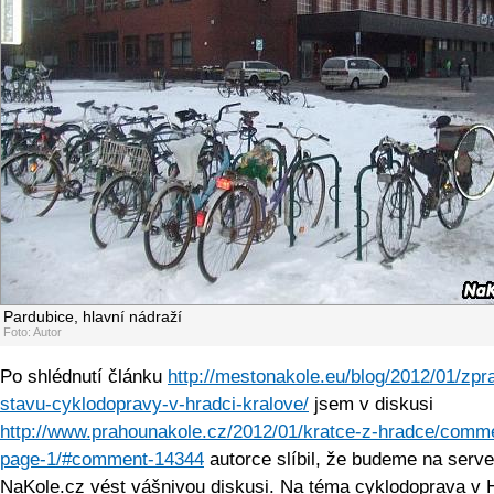
Pardubice, hlavní nádraží
Foto: Autor
Po shlédnutí článku
http://mestonakole.eu/blog/2012/01/zpr
stavu-cyklodopravy-v-hradci-kralove/
jsem v diskusi
http://www.prahounakole.cz/2012/01/kratce-z-hradce/comm
page-1/#comment-14344
autorce slíbil, že budeme na serve
NaKole.cz vést vášnivou diskusi. Na téma cyklodoprava v 