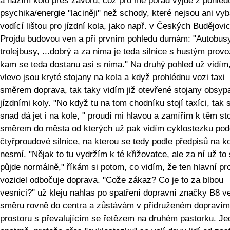
a házím kolo přes závoru, což pro mě pořád vyjde z pohled
psychika/energie "laciněji" než schody, které nejsou ani vy
vodící lištou pro jízdní kola, jako např. v Českých Budějovic
Projdu budovou ven a při prvním pohledu dumám: "Autobusy
trolejbusy, ...dobrý a za nima je teda silnice s hustým prov
kam se teda dostanu asi s nima." Na druhý pohled už vidím,
vlevo jsou kryté stojany na kola a když prohlédnu vozi taxi
směrem doprava, tak taky vidím již otevřené stojany obsyp
jízdními koly. "No když tu na tom chodníku stojí taxíci, tak 
snad dá jet i na kole, " proudí mi hlavou a zamířím k těm s
směrem do města od kterých už pak vidím cyklostezku podé
čtyřproudové silnice, na kterou se tedy podle předpisů na k
nesmí. "Nějak to tu vydržím k té křižovatce, ale za ní už to
půjde normálně," říkám si potom, co vidím, že ten hlavní pr
vozidel odbočuje doprava. "Cože zákaz? Co je to za blbou
vesnici?" už kleju nahlas po spatření dopravní značky B8 v
směru rovně do centra a zůstávám v přidruženém dopravím
prostoru s převalujícím se řetězem na druhém pastorku. Je