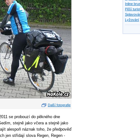
Inline bru
Pěší turis
Splavován
Lyžování
Další fotografie
2011 se probouzí do pěkného dne
Sedím, stejně jako včera a stejně jako
najít alespoň náznak toho, že předpověď
ách jen střídají slova Regen, Regen -