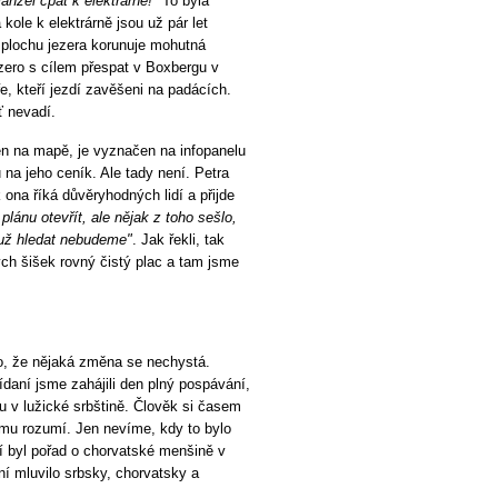
nžel cpát k elektrárně!"
To byla
kole k elektrárně jsou už pár let
 plochu jezera korunuje mohutná
zero s cílem přespat v Boxbergu v
, kteří jezdí zavěšeni na padácích.
ť nevadí.
 na mapě, je vyznačen na infopanelu
na jeho ceník. Ale tady není. Petra
k ona říká důvěryhodných lidí a přijde
 plánu otevřít, ale nějak z toho sešlo,
 už hledat nebudeme"
. Jak řekli, tak
ých šišek rovný čistý plac a tam jsme
o, že nějaká změna se nechystá.
aní jsme zahájili den plný pospávání,
u v lužické srbštině. Člověk si časem
mu rozumí. Jen nevíme, kdy to bylo
ší byl pořad o chorvatské menšině v
í mluvilo srbsky, chorvatsky a