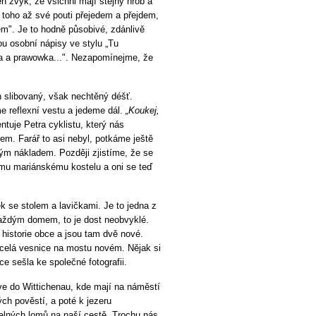
ten zvyk, že všichni mají stejný hrob a
m toho až své pouti přejedem a přejdem,
m". Je to hodně působivé, zdánlivě
ou osobní nápisy ve stylu „Tu
a a prawowka...". Nezapomínejme, že
en slibovaný, však nechtěný déšť.
 reflexní vestu a jedeme dál.
„Koukej,
ntuje Petra cyklistu, který nás
em. Farář to asi nebyl, potkáme ještě
ným nákladem. Později zjistíme, že se
ímu mariánskému kostelu a oni se teď
k se stolem a lavičkami. Je to jedna z
každým domem, to je dost neobvyklé.
z historie obce a jsou tam dvě nové.
 celá vesnice na mostu novém. Nějak si
e sešla ke společné fotografii.
rve do Wittichenau, kde mají na náměstí
ch pověstí, a poté k jezeru
lných lomů na naší cestě. Trochu nás