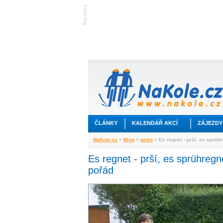
ČLÁNKY
KALENDÁŘ AKCÍ
ZÁJEZDY
NaKole.cz
>
Blog
>
petrp
> Es regnet - prší, es sprühr
Es regnet - prší, es sprühregne
pořád