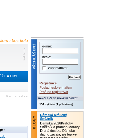
olem i bez kola
e-mail:
heslo:
zapamatovat
ĚŽE A HRY
Registrace
Poslat heslo e-mailem
Proč se registrovat
154
cyklistů (
1
přihlášený)
Dámská Králický
Sněžník
Dámská 2026Králický
Sněžník a pramen Moravy
te:
Druhá desítka Dámské
dávno začala, ale teprve
ezdy