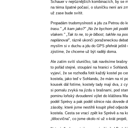
Schauer v nejrůznějších kombinacích, by se mo
na téma špatné počasí, o sluníčku není ani zm
už zase bude svítit.
Propadám trudomyslnosti a jdu za Petrou do k
trasu." „A kam jako?" „No že bychom jeli podé
vlakem." „Tak to ne, to je blbost, takhle na posl
naplánoval"
, rázně ukončí poraženeckou debatu
myslím si v duchu a jdu do GPS přehrát ještě 
zjistíme, že chceme už být raději doma.
Ale zatím svítí sluníčko, tak navěsíme brašn
to pořád stejné, stoupání na hranici v Sohlan
vyjeví, že se rozhodla fotit každý kostel po ce
kostela, jako teď v Sohlandu, že mám na ní p
kousek dál fotíme, kostely tady mají dva, z c
si pomalu zvyká na jízdu s brašnami, pod stan
pominu loňský dvoudenní výlet do kláštera Mar
podél Sprévy a pak podél silnice nás dovede 
zásoby, které jsme nestihli koupit před odjez
kostela. Cesta se vrací zpět ke Sprévě a na ko
„tělocvična", co jsme okolo ní už x-krát projeli,