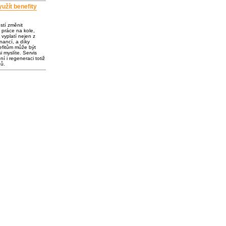
užít benefity
ostí změnit
 práce na kole,
vyplatí nejen z
inancí, a díky
fitům může být
i myslíte. Servis
í i regeneraci totiž
dů.