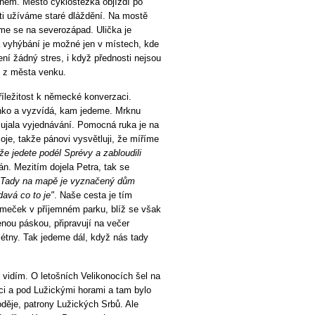
ínem. Město cyklostezka objíždí po
sti užíváme staré dláždění. Na mostě
e se na severozápad. Ulička je
a vyhýbání je možné jen v místech, kde
ní žádný stres, i když přednosti nejsou
e z města venku.
říležitost k německé konverzaci.
énko a vyzvídá, kam jedeme. Mrknu
e ujala vyjednávání. Pomocná ruka je na
je, takže pánovi vysvětluji, že míříme
 že jedete podél Sprévy a zabloudili
pán. Mezitím dojela Petra, tak se
„Tady na mapě je vyznačený dům
davá co to je"
. Naše cesta je tím
ámeček v příjemném parku, blíž se však
nou páskou, připravují na večer
flétny. Tak jedeme dál, když nás tady
vidím. O letošních Velikonocích šel na
i a pod Lužickými horami a tam bylo
děje, patrony Lužických Srbů. Ale