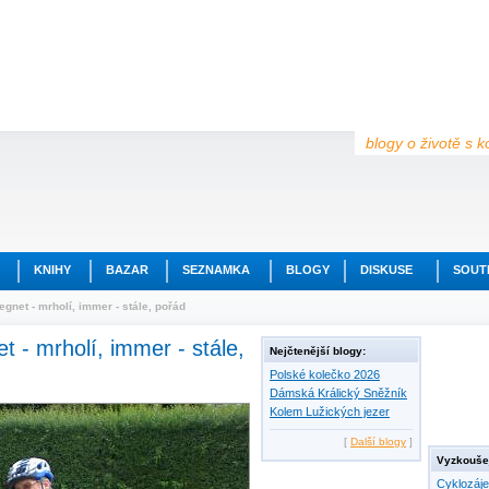
blogy o životě s k
KNIHY
BAZAR
SEZNAMKA
BLOGY
DISKUSE
SOUT
egnet - mrholí, immer - stále, pořád
t - mrholí, immer - stále,
Nejčtenější blogy:
Polské kolečko 2026
Dámská Králický Sněžník
Kolem Lužických jezer
[
Další blogy
]
Vyzkoušej
Cyklozáj