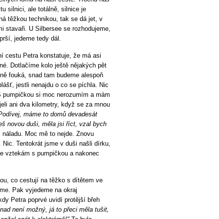
silnici, ale totálně, silnice je
á těžkou technikou, tak se dá jet, v
mi stavaři. U Silbersee se rozhodujeme,
prší, jedeme tedy dál.
í cestu Petra konstatuje, že má asi
é. Dotlačíme kolo ještě nějakých pět
íšerně fouká, snad tam budeme alespoň
šť, jestli nenajdu o co se píchla. Nic
 S pumpičkou si moc nerozumím a mám
eli ani dva kilometry, když se za mnou
 „Podívej, máme to domů devadesát
š novou duši, měla jsi říct, vzal bych
i náladu. Moc mě to nejde. Znovu
ic. Tentokrát jsme v duši našli dírku,
u se vztekám s pumpičkou a nakonec
u, co cestují na těžko s dítětem ve
váme. Pak vyjedeme na okraj
dy Petra poprvé uvidí protější břeh
nad není možný, já to přeci měla tušit,