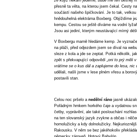
že když někam jedeme, bude mě ten děsnej ma
přesně ta věta, na kterou jsem čekal. Cesty na 
součástí našeho špičkování. Je to tak, velkou
hnědouhelná elektrárna Boxberg. Objíždíme je
kempu. Cestou se ještě díváme na vodní lyžaře
Jsou asi jediní, kterým neustávající mírný déš
V Boxbergu marně hledáme kemp. Je vyznačen
na pláži, před odjezdem jsem se díval na webu 
sleze z kola a jde se zeptat. Potká několik, ja
zpět s překvapující odpovědí
„oni to prý měli v
vrátíme se o kus dál a zaplujeme do lesa, nic
udělali, našli jsme v lese plném vřesu a borov
postavili stan.
Celou noc pršelo a
nedělní ráno
jasně ukázal
Pořádným hrnkem horkého čaje a vydatnou sníd
četby, vyprávění, ale také poslouchání rozhlas
na ten slovanský jazyk zvykne a občas i něče
hornolužicky a kdy dolnolužicky. Nejkuriozněj
Rakousku. V něm se bez jakéhokoliv překládán
německy zároveň. Hotový Babylón.