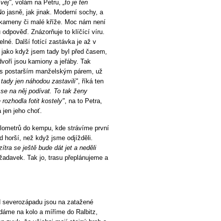
vej"
, volám na Petru,
„to je ten
 jasně, jak jinak. Moderní sochy, a
í kameny či malé kříže. Moc nám není
 odpověď. Znázorňuje to klíčící víru.
lné. Další fotící zastávka je až v
 jako když jsem tady byl před časem,
dvoří jsou kamiony a jeřáby. Tak
i s postarším manželským párem, už
tady jen náhodou zastavili"
, říká ten
se na něj podívat. To tak ženy
 rozhodla fotit kostely"
, na to Petra,
jen jeho choť.
lometrů do kempu, kde strávíme první
 horší, než když jsme odjížděli.
tra se ještě bude dát jet a neděli
ožadavek. Tak jo, trasu přeplánujeme a
d severozápadu jsou na zatažené
dáme na kolo a míříme do Ralbitz,