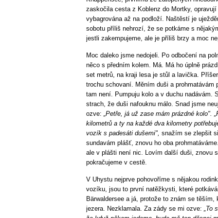
zaskočila cesta z Koblenz do Mortky, opravují tu 
vybagrována až na podloží. Naštěstí je uježděn
sobotu příliš nehrozí, že se potkáme s nějaký
jestli zakempujeme, ale je příliš brzy a moc ne
Moc daleko jsme nedojeli. Po odbočení na poln
něco s předním kolem. Má. Má ho úplně prázdn
set metrů, na kraji lesa je stůl a lavička. Př
trochu schovaní. Měním duši a prohmatávám plá
tam není. Pumpuju kolo a v duchu nadávám.
strach, že duši nafouknu málo. Snad jsme neuj
ozve:
„Petře, já už zase mám prázdné kolo".
kilometrů a ty na každé dva kilometry potřebuje
vozík s padesáti dušemi",
snažím se zlepšit s
sundavám plášť, znovu ho oba prohmatáváme. N
ale v plášti není nic. Lovím další duši, znov
pokračujeme v cestě.
V Uhystu nejprve pohovoříme s nějakou rodinko
vozíku, jsou to první natěžkysti, které potká
Bärwaldersee a já, protože to znám se těším, k
jezera. Nezklamala. Za zády se mi ozve:
„To s