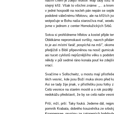
naším cílem je zdejší hřbitov. Mají tady totiž 
stejný kříž. Však to všichni známe: „... a kro
v jedné hospodě na nocleh pán nepán se sejde
podobné válečnému hřbitovu, ale na křížích js
wotpočuje w Bohu naša starosčiva mať, wowk
jsme v jednom z center Hornolužických Srbů.
Sotva si prohlídneme hřbitov a kostel přijde t
Oblékáme nepromokavé svršky, navrch přidáme
to je asi místní farář, pospíchá na mši"
, okome
předjíždí s Biblí připevněnou na nosič gumicuk
asi tucet cyklistů nejrůznějšího věku s podob
někdy v půl sedmé ráno konala pouť ke zdejš
vrací.
Svačíme v Sollschwitz, u mostu mají přístřeše
těch vesnic, kde jsou Boží muka skoro před 
Asi se tady žije jinak, v přístřešku jsou fotky 
Celá vesnice na starém mostě a o rok později
nedokážu představit, že by se celá naše vesnic
Prší, mží, prší. Taky fouká. Jedeme dál, nejp
pomník Krabata, dobrého kouzelníka ze srbský
Knappensee, prvnímu ze zatopených hnědouhe