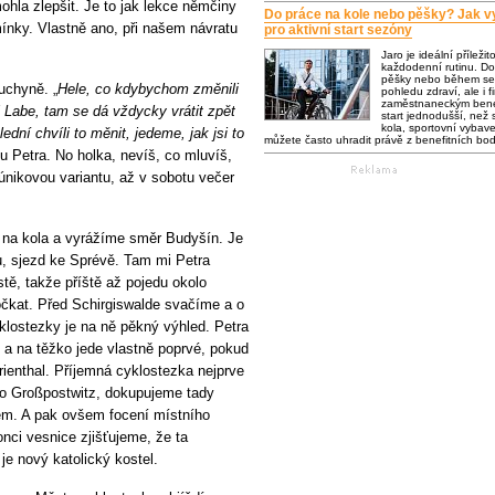
hla zlepšit. Je to jak lekce němčiny
Do práce na kole nebo pěšky? Jak vy
ínky. Vlastně ano, při našem návratu
pro aktivní start sezóny
Jaro je ideální příležit
každodenní rutinu. Do
pěšky nebo během se 
uchyně. „
Hele, co kdybychom změnili
pohledu zdraví, ale i f
zaměstnaneckým bene
l Labe, tam se dá vždycky vrátit zpět
start jednodušší, než s
kola, sportovní vybaven
ední chvíli to měnit, jedeme, jak jsi to
můžete často uhradit právě z benefitních bo
 Petra. No holka, nevíš, co mluvíš,
únikovou variantu, až v sobotu večer
y na kola a vyrážíme směr Budyšín. Je
du, sjezd ke Sprévě. Tam mi Petra
stě, takže příště až pojedu okolo
očkat. Před Schirgiswalde svačíme a o
yklostezky je na ně pěkný výhled. Petra
 a na těžko jede vlastně poprvé, pokud
ienthal. Příjemná cyklostezka nejprve
do Großpostwitz, dokupujeme tady
dem. A pak ovšem focení místního
nci vesnice zjišťujeme, že ta
 je nový katolický kostel.