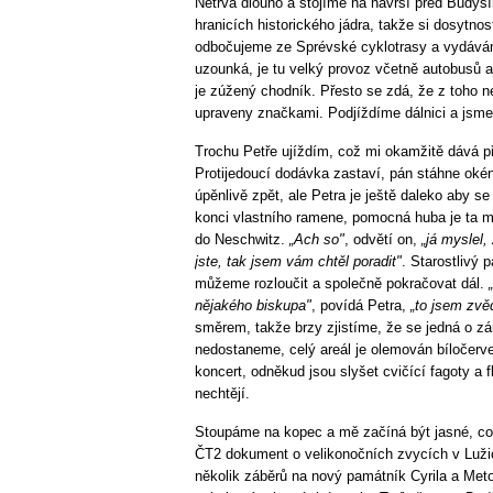
Netrvá dlouho a stojíme na návrší před Budyš
hranicích historického jádra, takže si dosytno
odbočujeme ze Sprévské cyklotrasy a vydávám
uzounká, je tu velký provoz včetně autobusů 
je zúžený chodník. Přesto se zdá, že z toho ne
upraveny značkami. Podjíždíme dálnici a jsm
Trochu Petře ujíždím, což mi okamžitě dává p
Protijedoucí dodávka zastaví, pán stáhne ok
úpěnlivě zpět, ale Petra je ještě daleko aby s
konci vlastního ramene, pomocná huba je ta mo
do Neschwitz.
„Ach so"
, odvětí on,
„já myslel,
jste, tak jsem vám chtěl poradit"
. Starostlivý 
můžeme rozloučit a společně pokračovat dál.
nějakého biskupa"
, povídá Petra,
„to jsem zvě
směrem, takže brzy zjistíme, že se jedná o z
nedostaneme, celý areál je olemován bíločerve
koncert, odněkud jsou slyšet cvičící fagoty a 
nechtějí.
Stoupáme na kopec a mě začíná být jasné, co 
ČT2 dokument o velikonočních zvycích v Lužic
několik záběrů na nový památník Cyrila a Meto