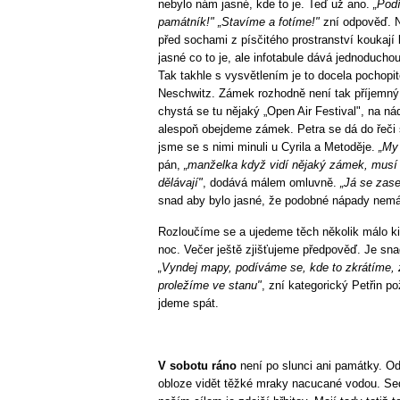
nebylo nám jasné, kde to je. Teď už ano.
„Podí
památník!" „Stavíme a fotíme!"
zní odpověď. No
před sochami z písčitého prostranství koukaj
jasné co to je, ale infotabule dává jednoduchou
Tak takhle s vysvětlením je to docela pochopite
Neschwitz. Zámek rozhodně není tak příjemný
chystá se tu nějaký „Open Air Festival", na ná
alespoň obejdeme zámek. Petra se dá do řeč
jsme se s nimi minuli u Cyrila a Metoděje.
„My 
pán,
„manželka když vidí nějaký zámek, musí 
dělávají"
, dodává málem omluvně.
„Já se zase
snad aby bylo jasné, že podobné nápady nemá 
Rozloučíme se a ujedeme těch několik málo ki
noc. Večer ještě zjišťujeme předpověď. Je snad
„Vyndej mapy, podíváme se, kde to zkrátíme, zí
proležíme ve stanu"
, zní kategorický Petřin p
jdeme spát.
V sobotu ráno
není po slunci ani památky. O
obloze vidět těžké mraky nacucané vodou. Se