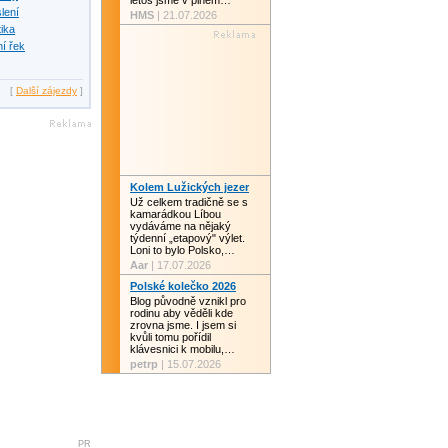
letos jsme v plném…
slení
HMS
| 21.07.2026
tika
í řek
[
Další zájezdy
]
Kolem Lužických jezer
Už celkem tradičně se s
kamarádkou Líbou
vydáváme na nějaký
týdenní „etapový" výlet.
Loni to bylo Polsko,…
Aar
| 17.07.2026
Polské kolečko 2026
Blog původně vznikl pro
rodinu aby věděli kde
zrovna jsme. I jsem si
kvůli tomu pořídil
klávesnici k mobilu,…
petrp
| 15.07.2026
PR