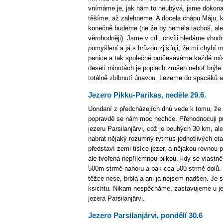
vnímáme je, jak nám to neubývá, jsme dokona
těšíme, až zalehneme. A docela chápu Máju, 
konečně budeme (ne že by neměla tachoš, ale 
věrohodněji). Jsme v cíli, chvíli hledáme vhodn
pomyšlení a já s hrůzou zjišťuji, že mi chybí 
panice a tak společně pročesáváme každé mís
deseti minutách je poplach zrušen neboť brýl
totálně zblbnutí únavou. Lezeme do spacáků 
Jezero Pikku-Parikas, neděle 29.6.
Uondaní z předcházejích dnů vede k tomu, že
popravdě se nám moc nechce. Přehodnocuji pů
jezeru Parsilanjärvi, což je pouhých 30 km, al
nabrat nějaký rozumný rytmus jednotlivých eta
představí zemi tisíce jezer, a nějakou rovnou p
ale tvořena nepříjemnou pilkou, kdy se vlastně 
500m strmě nahoru a pak cca 500 strmě dolů. 
těžce nese, brblá a ani já nejsem nadšen. Je s
ksichtu. Nikam nespěcháme, zastavujeme u jez
jezera Parsilanjärvi.
Jezero Parsilanjärvi, pondělí 30.6