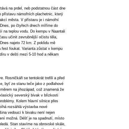
ává na prdel, neb podstatnou část dne
 přístavu námořních plachetnic, který
trakcí města. V přístavu je i námořní
 Dnes, po čtyřech dnech míříme do
í na teplou vodu. Do kempu v Naantali
asu učinit zevrubnější očistu těla,
ů. Dnes najeto 72 km. Z poklidu mě
 fest foukat. Varianta zůstat v kempu
díru v dešti mezi 5-10 hod a někam
 Rosničkáři se tentokrát trefili a před
e, byť ze stanu teče jako z podlahové
u směrem na jihozápad, což znamená že
lasický severský bivak v blízkosti
roblémy. Kolem hlavní silnice přes
bíhá rozsáhlá výstavba nové
šina vedoucí k bivaku není nejen
 není možná. Déšť je na spadnutí, místo
hledá. Stan stavíme na obrovské skále,