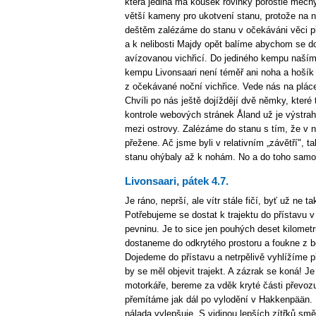
která jediná má kousek rovinky porostlé mechy
větší kameny pro ukotvení stanu, protože na n
deštěm zalézáme do stanu v očekáváni věci př
a k nelibosti Majdy opět balíme abychom se do
avízovanou vichřicí. Do jediného kempu naš
kempu Livonsaari není téměř ani noha a hošík
z očekávané noční vichřice. Vede nás na pláce
Chvíli po nás ještě dojíždějí dvě němky, které
kontrole webových stránek Åland už je výstrah
mezi ostrovy. Zalézáme do stanu s tím, že v 
přežene. Ač jsme byli v relativním „závětří", ta
stanu ohýbaly až k nohám. No a do toho samoz
Livonsaari, pátek 4.7.
Je ráno, neprší, ale vítr stále fičí, byť už ne t
Potřebujeme se dostat k trajektu do přístavu v
pevninu. Je to sice jen pouhých deset kilomet
dostaneme do odkrytého prostoru a foukne z bo
Dojedeme do přístavu a netrpělivě vyhlížíme
by se měl objevit trajekt. A zázrak se koná! Je 
motorkáře, bereme za vděk kryté části převozu
přemítáme jak dál po vylodění v Hakkenpään. M
nálada vylepšuje. S vidinou lepších zítřků s