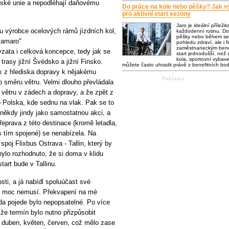
opské unie a nepodléhají daňovému
Do práce na kole nebo pěšky? Jak vy
pro aktivní start sezóny
Jaro je ideální příležit
isu výrobce ocelových rámů jízdních kol,
každodenní rutinu. Do
pěšky nebo během se 
kamaro"
pohledu zdraví, ale i f
zaměstnaneckým bene
zata i celková koncepce, tedy jak se
start jednodušší, než s
kola, sportovní vybaven
trasy jižní Švédsko a jižní Finsko.
můžete často uhradit právě z benefitních bo
ak z hlediska dopravy k nějakému
o směru větru. Velmi dlouho převládala
větru v zádech a dopravy, a že zpět z
o Polska, kde sednu na vlak. Pak se to
 někdy jindy jako samostatnou akci, a
eprava z této destinace (kromě letadla,
s tím spojené) se nenabízela. Na
poj Flixbus Ostrava - Tallin, který by
ylo rozhodnuto, že si doma v klidu
art bude v Tallinu.
sti, a já nabídl spoluúčast své
olo moc nemusí. Překvapení na mé
áda pojede bylo nepopsatelné. Po více
že termín bylo nutno přizpůsobit
í duben, květen, červen, což mělo zase