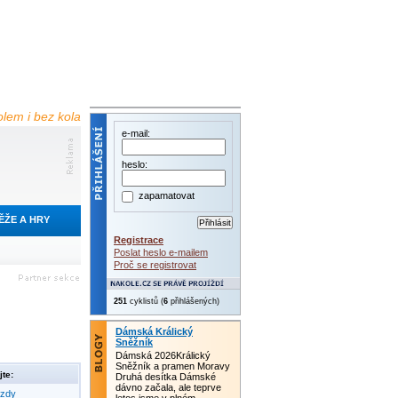
olem i bez kola
e-mail:
heslo:
zapamatovat
ĚŽE A HRY
Registrace
Poslat heslo e-mailem
Proč se registrovat
251
cyklistů (
6
přihlášených)
Dámská Králický
Sněžník
Dámská 2026Králický
Sněžník a pramen Moravy
te:
Druhá desítka Dámské
dávno začala, ale teprve
ezdy