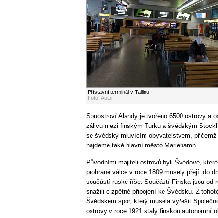
Přístavní terminál v Tallinu
Foto: Autor
Souostroví Alandy je tvořeno 6500 ostrovy a 
zálivu mezi finským Turku a švédským Stockho
se švédsky mluvícím obyvatelstvem, přičemž 
najdeme také hlavní město Mariehamn.
Původními majiteli ostrovů byli Švédové, které j
prohrané válce v roce 1809 musely přejít do d
součástí ruské říše. Součástí Finska jsou od 
snažili o zpětné připojení ke Švédsku. Z toho
Švédskem spor, který musela vyřešit Společno
ostrovy v roce 1921 staly finskou autonomní ob