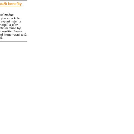
užít benefity
ostí změnit
 práce na kole,
vyplatí nejen z
inancí, a díky
fitům může být
i myslíte. Servis
í i regeneraci totiž
dů.