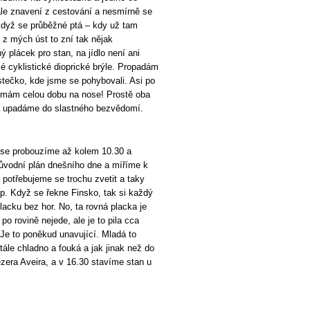
le znavení z cestování a nesmírně se
když se průběžné ptá – kdy už tam
z mých úst to zní tak nějak
ý plácek pro stan, na jídlo není ani
mé cyklistické dioprické brýle. Propadám
tečko, kde jsme se pohybovali. Asi po
e mám celou dobu na nose! Prostě oba
a upadáme do slastného bezvědomí.
 se probouzíme až kolem 10.30 a
vodní plán dnešního dne a míříme k
e potřebujeme se trochu zvetit a taky
p. Když se řekne Finsko, tak si každý
lacku bez hor. No, ta rovná placka je
po rovině nejede, ale je to pila cca
Je to poněkud unavující. Mladá to
tále chladno a fouká a jak jinak než do
era Aveira, a v 16.30 stavíme stan u