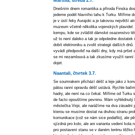
Marttila, středa 2.7.
Dnešním dnem romantika a příroda Finska dost
jedeme podél hlavního tahu k Turku. Míříme do
je v ústí řeky Aurajoki a je takovou největší a
muzeum včetně několika vojenských plavidel.
kempu, kde se zvláště dámské osazenstvo těš
už to není daleko a tak je odpoledne dostatek č
dobít elektroniku a zvolit strategii dalších dn
vyvádí předpověď na další dny, kdy má pršet a
se mi nezamlouvá a tak zkusíme využít ranní 
dojet.
Naantali, čtvrtek 3.7.
Se soumrakem přichází déšť a leje jako z konve.
pátou ranní opravdu déšť ustává. Rychle balím
hadry, ale není na co čekat. Míříme od Turk
de facto opouštíme pevninu. Mám vyhlédnutý k
městečka Virpi, ale narážíme na dva zásadní p
kterou se musíme dostat na druhou stranu pro
komunikace (což se nám sice podařilo), ale pě
sjízdná pro kolo, ale ani varianta vedení kola
pro postavení stanu se v daném terénu těžko 