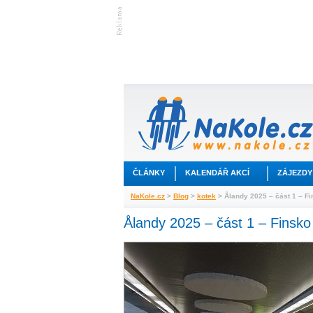
ČLÁNKY
KALENDÁŘ AKCÍ
ZÁJEZDY
NaKole.cz
>
Blog
>
kotek
> Ålandy 2025 – část 1 – F
Ålandy 2025 – část 1 – Finsko