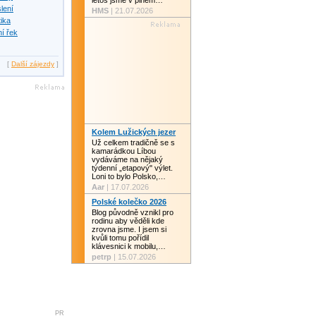
letos jsme v plném…
slení
HMS
| 21.07.2026
tika
í řek
[
Další zájezdy
]
Kolem Lužických jezer
Už celkem tradičně se s
kamarádkou Líbou
vydáváme na nějaký
týdenní „etapový" výlet.
Loni to bylo Polsko,…
Aar
| 17.07.2026
Polské kolečko 2026
Blog původně vznikl pro
rodinu aby věděli kde
zrovna jsme. I jsem si
kvůli tomu pořídil
klávesnici k mobilu,…
petrp
| 15.07.2026
PR