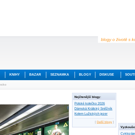
blogy o životě s k
KNIHY
BAZAR
SEZNAMKA
BLOGY
DISKUSE
SOUT
insko
Nejčtenější blogy:
Polské kolečko 2026
Dámská Králický Sněžník
Kolem Lužických jezer
[
Další blogy
]
Vyzkoušej
Cyklozáj