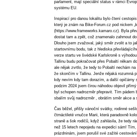
parlament, mají speciální status v rámci Evr
systému EU.
Inspirací pro danou lokalitu bylo čtení cestop
který je znám na Bike-Forum.cz pod nickem „
(https://www.frameworks.kamaro.cz). Byla přev
dostat tam a zpět, což znamenalo zahrnout do 
Dlouho jsem zvažoval, jaký směr zvolit a to j
startovnímu bodu, tak z hlediska převládajícíh
verze startu ve švédské Karlskroně s výhodou 
Tallinu budu pokračovat přes Pobaltí někam d
ale nějak zvrtlo, že tedy to Pobaltí nechám na
že skončím v Tallinu. Jenže nějaká rozumná př
kdy nevím kdy tam dorazím, a další opičárny 
podzim 2024 jsem čirou náhodou objevil přímý s
byl schopen nadrozměr přepravit. Tím pádem b
sbalím svůj nadrozměr , obrátím směr akce a st
Čas běžel, přišly vánoční svátky, rodinné sešlo
čtrnáctileté vnučce Marii, která paradoxně k
straně a šok rodičů, když zahlásila, že tedy r
než 15 letech nepojedu na expedici sám! Tím, 
prázdninám, jsem porušil své zažité cestován