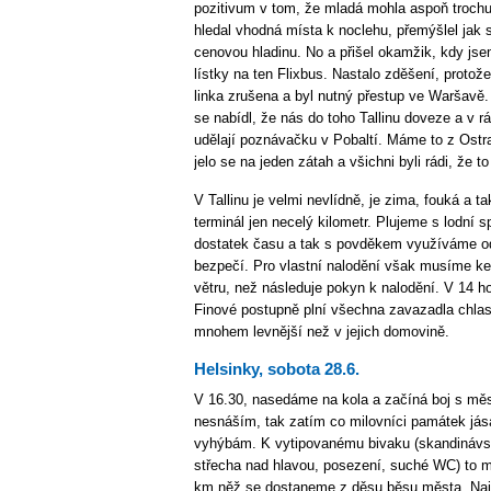
pozitivum v tom, že mladá mohla aspoň trochu „
hledal vhodná místa k noclehu, přemýšlel jak s
cenovou hladinu. No a přišel okamžik, kdy jse
lístky na ten Flixbus. Nastalo zděšení, proto
linka zrušena a byl nutný přestup ve Waršavě. 
se nabídl, že nás do toho Tallinu doveze a v 
udělají poznávačku v Pobaltí. Máme to z Ostra
jelo se na jeden zátah a všichni byli rádi, že t
V Tallinu je velmi nevlídně, je zima, fouká a t
terminál jen necelý kilometr. Plujeme s lodní 
dostatek času a tak s povděkem využíváme o
bezpečí. Pro vlastní nalodění však musíme k
větru, než následuje pokyn k nalodění. V 14 h
Finové postupně plní všechna zavazadla chlas
mnohem levnější než v jejich domovině.
Helsinky, sobota 28.6.
V 16.30, nasedáme na kola a začíná boj s mě
nesnáším, tak zatím co milovníci památek jása
vyhýbám. K vytipovanému bivaku (skandinávsk
střecha nad hlavou, posezení, suché WC) to 
km něž se dostaneme z děsu běsu města. Nají