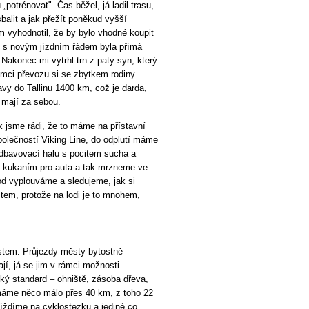
potrénovat". Čas běžel, já ladil trasu,
balit a jak přežít poněkud vyšší
m vyhodnotil, že by bylo vhodné koupit
že s novým jízdním řádem byla přímá
Nakonec mi vytrhl trn z paty syn, který
rámci převozu si se zbytkem rodiny
vy do Tallinu 1400 km, což je darda,
o mají za sebou.
ak jsme rádi, že to máme na přístavní
společností Viking Line, do odplutí máme
dbavovací halu s pocitem sucha a
e kukaním pro auta a tak mrzneme ve
od vyplouváme a sledujeme, jak si
tem, protože na lodi je to mnohem,
stem. Průjezdy městy bytostně
jí, já se jim v rámci možnosti
ý standard – ohniště, zásoba dřeva,
máme něco málo přes 40 km, z toho 22
ždíme na cyklostezku a jediné co