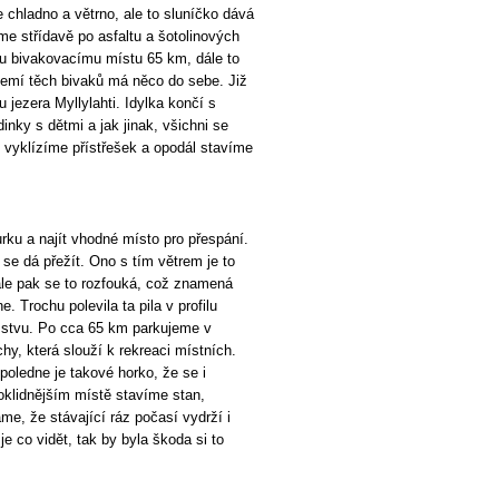
 chladno a větrno, ale to sluníčko dává
me střídavě po asfaltu a šotolinových
mu bivakovacímu místu 65 km, dále to
ázemí těch bivaků má něco do sebe. Již
 jezera Myllylahti. Idylka končí s
inky s dětmi a jak jinak, všichni se
ji vyklízíme přístřešek a opodál stavíme
rku a najít vhodné místo pro přespání.
 se dá přežít. Ono s tím větrem je to
 ale pak se to rozfouká, což znamená
 Trochu polevila ta pila v profilu
užstvu. Po cca 65 km parkujeme v
hy, která slouží k rekreaci místních.
 poledne je takové horko, že se i
klidnějším místě stavíme stan,
me, že stávající ráz počasí vydrží i
je co vidět, tak by byla škoda si to