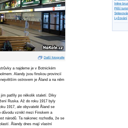
Inline bru
Pěší turis
Splavován
Lyžování
Další fotografie
ostrůvky a najdeme je v Botnickém
lmem. Alandy jsou finskou provincií
největším ostrovem je Åland a na něm
im patřily po několik staletí. Díky
ržení Ruska. Až do roku 1917 byly
roku 1917, ale obyvatelé Åland se
to důvodu vznikl mezi Finskem a
st národů. Ta nakonec rozhodla, že se
lastí. Ålandy dnes mají vlastní