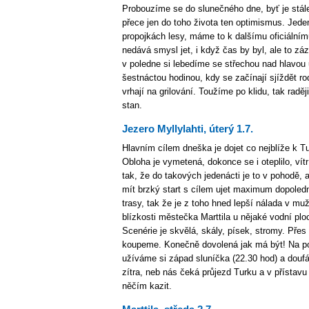
Probouzíme se do slunečného dne, byť je stále
přece jen do toho života ten optimismus. Jede
propojkách lesy, máme to k dalšímu oficiální
nedává smysl jet, i když čas by byl, ale to z
v poledne si lebedíme se střechou nad hlavou u
šestnáctou hodinou, kdy se začínají sjíždět rod
vrhají na grilování. Toužíme po klidu, tak radě
stan.
Jezero Myllylahti, úterý 1.7.
Hlavním cílem dneška je dojet co nejblíže k Tu
Obloha je vymetená, dokonce se i oteplilo, vítr
tak, že do takových jedenácti je to v pohodě,
mít brzký start s cílem ujet maximum dopoledne.
trasy, tak že je z toho hned lepší nálada v m
blízkosti městečka Marttila u nějaké vodní ploc
Scenérie je skvělá, skály, písek, stromy. Přes
koupeme. Konečně dovolená jak má být! Na po
užíváme si západ sluníčka (22.30 hod) a doufá
zítra, neb nás čeká průjezd Turku a v přístavu 
něčím kazit.