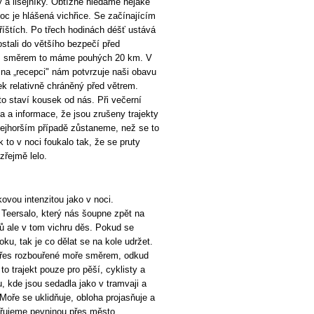
 a lišejníky. Obtížně hledáme nějaké
oc je hlášená vichřice. Se začínajícím
íštích. Po třech hodinách déšť ustává
stali do většího bezpečí před
ím směrem to máme pouhých 20 km. V
 na „recepci" nám potvrzuje naši obavu
k relativně chráněný před větrem.
 to staví kousek od nás. Při večerní
a a informace, že jsou zrušeny trajekty
nejhorším případě zůstaneme, než se to
k to v noci foukalo tak, že se pruty
řejmě lelo.
akovou intenzitou jako v noci.
 Teersalo, který nás šoupne zpět na
rů ale v tom vichru děs. Pokud se
ku, tak je co dělat se na kole udržet.
 přes rozbouřené moře směrem, odkud
to trajekt pouze pro pěší, cyklisty a
, kde jsou sedadla jako v tramvaji a
oře se uklidňuje, obloha projasňuje a
měřujeme pevninou přes město