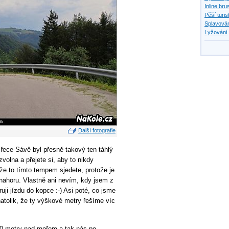
Inline bru
Pěší turis
Splavován
Lyžování
Další fotografie
 řece Sávě byl přesně takový ten táhlý
volna a přejete si, aby to nikdy
 že to tímto tempem sjedete, protože je
 nahoru. Vlastně ani nevím, kdy jsem z
uji jízdu do kopce :-) Asi poté, co jsme
natolik, že ty výškové metry řešíme víc
00 metry nad mořem a tak nás po