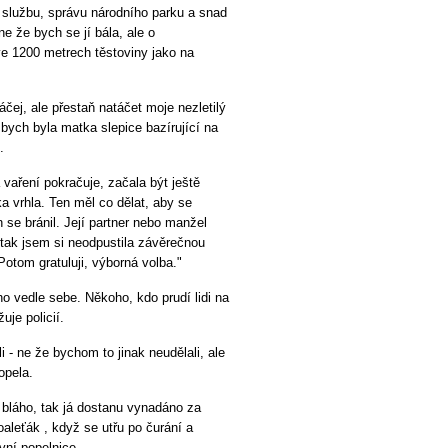
 službu, správu národního parku a snad
 ne že bych se jí bála, ale o
ve 1200 metrech těstoviny jako na
áčej, ale přestaň natáčet moje nezletilý
bych byla matka slepice bazírující na
.
 vaření pokračuje, začala být ještě
a vrhla. Ten měl co dělat, aby se
n se bránil. Její partner nebo manžel
 a tak jsem si neodpustila závěrečnou
otom gratuluji, výborná volba."
o vedle sebe. Někoho, kdo prudí lidi na
uje policií.
 - ne že bychom to jinak neudělali, ale
opela.
bláho, tak já dostanu vynadáno za
oaleťák , když se utřu po čurání a
vní popelnice.