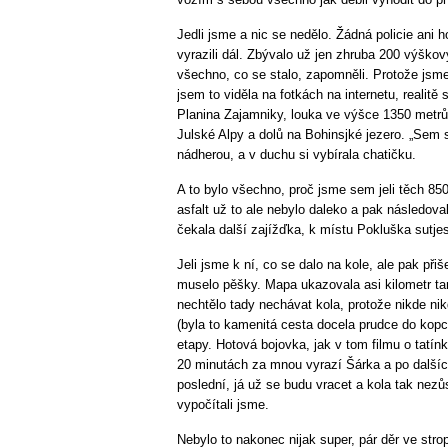
Jedli jsme a nic se nedělo. Žádná policie ani h
vyrazili dál. Zbývalo už jen zhruba 200 výško
všechno, co se stalo, zapomněli. Protože jsme
jsem to viděla na fotkách na internetu, realitě
Planina Zajamniky, louka ve výšce 1350 metr
Julské Alpy a dolů na Bohinsjké jezero. „Sem 
nádherou, a v duchu si vybírala chatičku.
A to bylo všechno, proč jsme sem jeli těch 
asfalt už to ale nebylo daleko a pak následova
čekala další zajížďka, k místu Pokluška sutje
Jeli jsme k ní, co se dalo na kole, ale pak př
muselo pěšky. Mapa ukazovala asi kilometr t
nechtělo tady nechávat kola, protože nikde nik
(byla to kamenitá cesta docela prudce do kop
etapy. Hotová bojovka, jak v tom filmu o tatín
20 minutách za mnou vyrazí Šárka a po dalšíc
poslední, já už se budu vracet a kola tak nez
vypočítali jsme.
Nebylo to nakonec nijak super, pár děr ve str