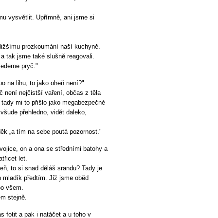
mu vysvětlit. Upřímně, ani jsme si
 bližšímu prozkoumání naší kuchyně.
 a tak jsme také slušně reagovali.
jedeme pryč."
bo na lihu, to jako oheň není?"
 není nejčistší vaření, občas z těla
 tady mi to přišlo jako megabezpečné
 všude přehledno, vidět daleko,
uděk „a tím na sebe poutá pozornost."
 dvojice, on a ona se středními batohy a
řicet let.
eň, to si snad děláš srandu? Tady je
n mladík předtím. Již jsme oběd
 po všem.
em stejně.
 fotit a pak i natáčet a u toho v