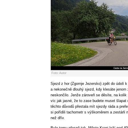
Foto: Autor
Sjezd z hor (Zgornje Jezersko) zpět do údolí k
a nekonečně dlouhý sjezd, kdy klesáte jenom z
neskončilo. Jenže zároveň se děsíte, na kolik
víc jak jasné, že to zase budete muset šlapat
těchto důvodů přestala mít sjezdy ráda a prefer
si pořídili tachometr s výškoměrem a zestárli 
než dřív.
Bylo tomu přesně tak. Město Kranj leží pod 4