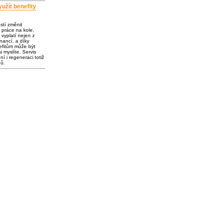
užít benefity
ostí změnit
 práce na kole,
vyplatí nejen z
inancí, a díky
fitům může být
i myslíte. Servis
í i regeneraci totiž
dů.