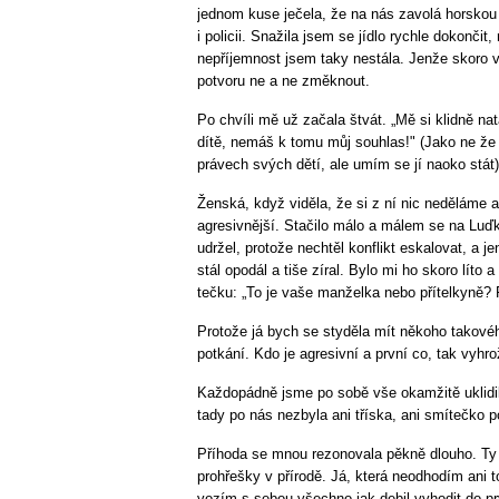
jednom kuse ječela, že na nás zavolá horskou
i policii. Snažila jsem se jídlo rychle dokončit,
nepříjemnost jsem taky nestála. Jenže skoro 
potvoru ne a ne změknout.
Po chvíli mě už začala štvát. „Mě si klidně nat
dítě, nemáš k tomu můj souhlas!" (Jako ne že 
právech svých dětí, ale umím se jí naoko stát)
Ženská, když viděla, že si z ní nic neděláme a
agresivnější. Stačilo málo a málem se na Luďk
udržel, protože nechtěl konflikt eskalovat, a je
stál opodál a tiše zíral. Bylo mi ho skoro líto
tečku: „To je vaše manželka nebo přítelkyně? P
Protože já bych se styděla mít někoho takovéh
potkání. Kdo je agresivní a první co, tak vyhrož
Každopádně jsme po sobě vše okamžitě uklidili
tady po nás nezbyla ani tříska, ani smítečko p
Příhoda se mnou rezonovala pěkně dlouho. Ty 
prohřešky v přírodě. Já, která neodhodím ani t
vozím s sebou všechno jak debil vyhodit do pr