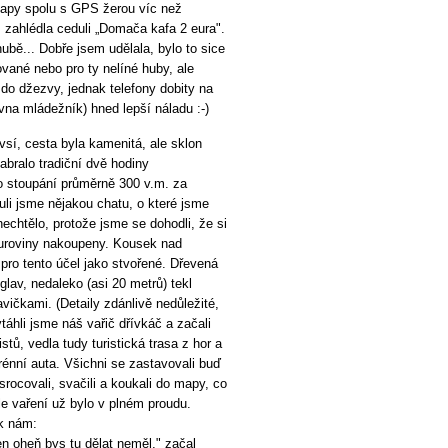
mapy spolu s GPS žerou víc než
 zahlédla ceduli „Domača kafa 2 eura".
hubě... Dobře jsem udělala, bylo to sice
ované nebo pro ty nelíné huby, ale
do džezvy, jednak telefony dobity na
vna mládežník) hned lepší náladu :-)
vsí, cesta byla kamenitá, ale sklon
abralo tradiční dvě hodiny
 stoupání průměrně 300 v.m. za
uli jsme nějakou chatu, o které jsme
 nechtělo, protože jsme se dohodli, že si
uroviny nakoupeny. Kousek nad
 pro tento účel jako stvořené. Dřevená
glav, nedaleko (asi 20 metrů) tekl
vičkami. (Detaily zdánlivě nedůležité,
ytáhli jsme náš vařič dřívkáč a začali
istů, vedla tudy turistická trasa z hor a
terénní auta. Všichni se zastavovali buď
srocovali, svačili a koukali do mapy, co
le vaření už bylo v plném proudu.
 k nám:
n oheň bys tu dělat neměl," začal