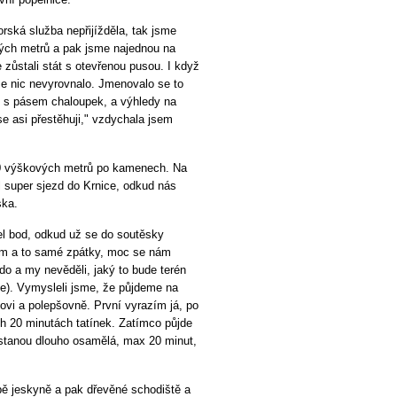
orská služba nepřijížděla, tak jsme
vých metrů a pak jsme najednou na
 zůstali stát s otevřenou pusou. I když
 se nic nevyrovnalo. Jmenovalo se to
ů s pásem chaloupek, a výhledy na
se asi přestěhuji," vzdychala jsem
850 výškových metrů po kamenech. Na
l super sjezd do Krnice, odkud nás
ska.
išel bod, odkud už se do soutěsky
am a to samé zpátky, moc se nám
do a my nevěděli, jaký to bude terén
ce). Vymysleli jsme, že půjdeme na
kovi a polepšovně. První vyrazím já, po
h 20 minutách tatínek. Zatímco půjde
ůstanou dlouho osamělá, max 20 minut,
opě jeskyně a pak dřevěné schodiště a