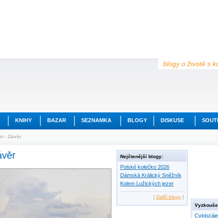
blogy o životě s k
KNIHY
BAZAR
SEZNAMKA
BLOGY
DISKUSE
SOUT
st - Závěr
ávěr
Nejčtenější blogy:
Polské kolečko 2026
Dámská Králický Sněžník
Kolem Lužických jezer
[
Další blogy
]
Vyzkoušej
Cyklozáj