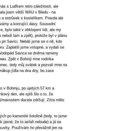
ás s Luďkem retro záležitosti, ale
ekala jsem větší WAU v Bledu - na
m a ostrůvek s kostelíkem. Pravda ale
avárny a korzující davy. Sousední
e, bylo také v obklopení lidí, ale my
 neboli tam a zpět), protože byl v plánu
pri Savici. Nebáli jsme se o ně, kdo
u. Zaplatili jsme vstupné, a vydali se
. Vodopád Savica se dvěma rameny
 wau. Zpět v Bohinji mne rodinka
rvenec, tedy můj svátek a pozvali mne na
nákup jídla na dva dny, bo zase
as v Bohinju, po ujetých 57 km a
kový den, ale spíš šlo o to, že
ímavostem docela zdržují. Zítra mělo
ch po kamenité šotolině (tedy, to jsme
k jasné, že to asfalt nebude) a já se
zásuvky. Používám ho převážně jen na