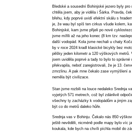
Bledské a sousední Bohinjské jezero byly pro n
chtěla jsem, aby je viděla i Šárka. Pravda, č
břehu, kdy poprvé uvidí efektní skálu s hrade
je, že wau byl spíš ten cirkus všude kolem, k
Bohinjské, kam jsme přijeli po nové cyklostezc
jsme mířili až na jeho konec (8 km tzv. naslepo
další vodopád. Kola jsme nechali u chaty Koča 
by v roce 2024 kradl klasické bicykly bez motor
pěšky jeden kilometr a 120 výškových metrů
jsem uviděla poprvé a tady to bylo to správné
překvapila, neboť zaregistrovali, že je 13. če
zmrzlinu. A pak mne čekalo zase vymýšlení a 
neměla být civilizace.
Stan jsme rozbili na louce nedaleko Srednja v
vyjetých 571 metrech, což byl zdánlivě odpočin
všechny ty zacházky k vodopádům a jiným zaj
být co do metrů daleko hůře.
Srednja vas v Bohinju. Čekalo nás 850 výškový
ještě nevěděli, nicméně podle mapy bylo víc ja
koukala, kde bych na chvíli píchla mobil do 