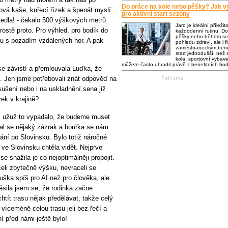
Do práce na kole nebo pěšky? Jak vy
á kaše, kuřecí řízek a špenát myslí
pro aktivní start sezóny
ejedla! - čekalo 500 výškových metrů
Jaro je ideální příležit
ostě proto. Pro výhled, pro bodík do
každodenní rutinu. Do
pěšky nebo během se 
íku s pozadím vzdálených hor. A pak
pohledu zdraví, ale i f
zaměstnaneckým bene
start jednodušší, než s
kola, sportovní vybaven
můžete často uhradit právě z benefitních bo
se závistí a přemlouvala Luďka, že
. Jen jsme potřebovali znát odpověď na
 sušení nebo i na uskladnění sena již
ek v krajině?
a; užuž to vypadalo, že budeme muset
tal se nějaký zázrak a bouřka se nám
ání po Slovinsku. Bylo totiž náročné
 ve Slovinsku chtěla vidět. Nejprve
e snažila je co nejoptimálněji propojit.
li zbytečně výšku, nevraceli se
uška spíš pro AI než pro člověka, ale
ěsila jsem se, že rodinka začne
htít trasu nějak předělávat, takže celý
 víceméně celou trasu jeli bez řečí a
í před námi ještě bylo!