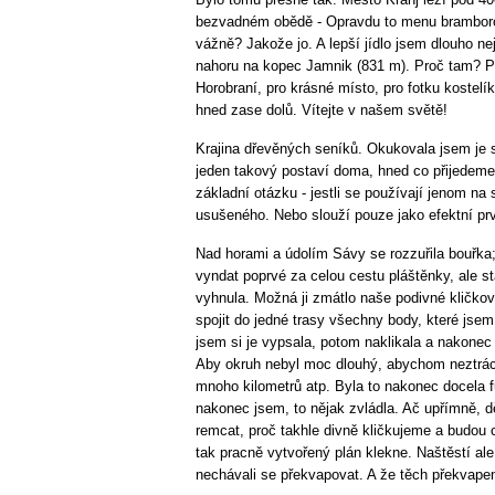
bezvadném obědě - Opravdu to menu bramborov
vážně? Jakože jo. A lepší jídlo jsem dlouho n
nahoru na kopec Jamnik (831 m). Proč tam? Pr
Horobraní, pro krásné místo, pro fotku kostel
hned zase dolů. Vítejte v našem světě!
Krajina dřevěných seníků. Okukovala jsem je 
jeden takový postaví doma, hned co přijedeme
základní otázku - jestli se používají jenom na
usušeného. Nebo slouží pouze jako efektní prv
Nad horami a údolím Sávy se rozzuřila bouřk
vyndat poprvé za celou cestu pláštěnky, ale s
vyhnula. Možná ji zmátlo naše podivné kličkov
spojit do jedné trasy všechny body, které jsem
jsem si je vypsala, potom naklikala a nakonec s
Aby okruh nebyl moc dlouhý, abychom neztráce
mnoho kilometrů atp. Byla to nakonec docela f
nakonec jsem, to nějak zvládla. Ač upřímně, d
remcat, proč takhle divně kličkujeme a budou c
tak pracně vytvořený plán klekne. Naštěstí ale
nechávali se překvapovat. A že těch překvapen