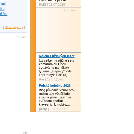
letos jsme v plném…
slení
HMS
| 21.07.2026
tika
í řek
[
Další zájezdy
]
Kolem Lužických jezer
Už celkem tradičně se s
kamarádkou Líbou
vydáváme na nějaký
týdenní „etapový" výlet.
Loni to bylo Polsko,…
Aar
| 17.07.2026
Polské kolečko 2026
Blog původně vznikl pro
rodinu aby věděli kde
zrovna jsme. I jsem si
kvůli tomu pořídil
klávesnici k mobilu,…
petrp
| 15.07.2026
PR