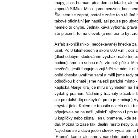
mapy, jinak ho mám přes den na letadlo, ale 
zapnutá SIMka. Minuli jsme penzion, kde jsem
Šla jsem se zeptat, protože znáte to o té líné 
takové oficinální jen napůl, asi pouze pro ubyt
nemělo to chybu. Jednak káva výborná, pravá 
sto procent, to má člověk (a nemusí to být zro
Asfalt skončil (nikoli neočekávaně) hnedka za 
ušel. Po 8 kilometrech a skoro 600 v.m., což z
(dlouhodobým sledováním vychází naše tempo
hodinu) jsme za sebou měli víc než půlku. Min
nevěděli, jestli funguje a zajíždět se nám k ní
oběd dneska uvaříme sami a měli jsme tedy s
odbočkou k chatě jsme nalezli parádní místo -
kaplička Marije Kraljice miru s výhledem na Tri
vydatný pramen. Nádherný travnatý plácek s la
ale pro další děj nezbytné, proto je zmiňuji.) V
chystat jídlo. Kolem se trousilo docela dost tur
připojovala se na naši „silnici" sjízdnou i pro 
u kapličky nebo zůstali jen u pramene, kde se 
dál. Možná to zase tak ideální místo nebylo, a
Najednou se z davu jeden člověk vydal přímo
„Promiň, kámo, ale jsme v národním parku a te