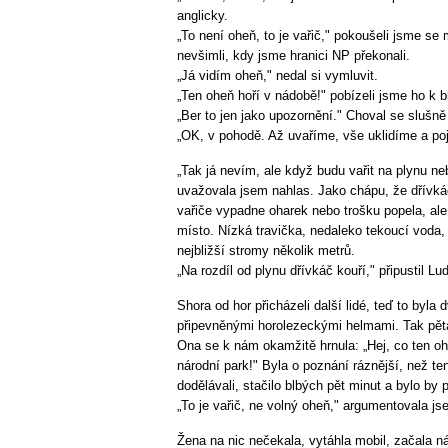
anglicky.
„To není oheň, to je vařič," pokoušeli jsme se 
nevšimli, kdy jsme hranici NP překonali.
„Já vidím oheň," nedal si vymluvit.
„Ten oheň hoří v nádobě!" pobízeli jsme ho k
„Ber to jen jako upozornění." Choval se slušně
„OK, v pohodě. Až uvaříme, vše uklidíme a po
„Tak já nevím, ale když budu vařit na plynu ne
uvažovala jsem nahlas. Jako chápu, že dřívkáč
vařiče vypadne oharek nebo trošku popela, ale
místo. Nízká travička, nedaleko tekoucí voda,
nejbližší stromy několik metrů.
„Na rozdíl od plynu dřívkáč kouří," připustil L
Shora od hor přicházeli další lidé, teď to byla
připevněnými horolezeckými helmami. Tak pětat
Ona se k nám okamžitě hrnula: „Hej, co ten oh
národní park!" Byla o poznání ráznější, než te
dodělávali, stačilo blbých pět minut a bylo by
„To je vařič, ne volný oheň," argumentovala js
Žena na nic nečekala, vytáhla mobil, začala nás