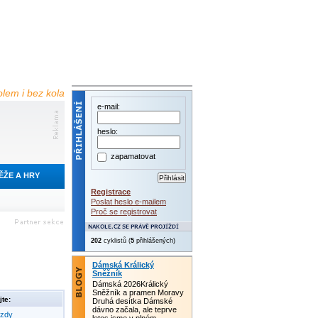
olem i bez kola
e-mail:
heslo:
zapamatovat
ĚŽE A HRY
Registrace
Poslat heslo e-mailem
Proč se registrovat
202
cyklistů (
5
přihlášených)
Dámská Králický
Sněžník
Dámská 2026Králický
Sněžník a pramen Moravy
te:
Druhá desítka Dámské
dávno začala, ale teprve
ezdy