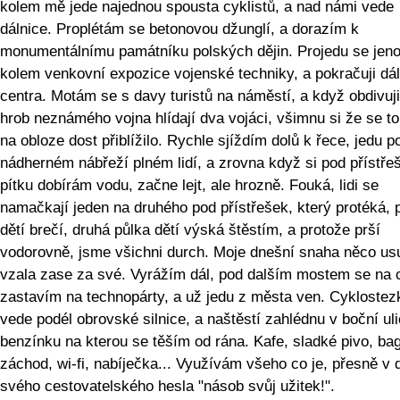
kolem mě jede najednou spousta cyklistů, a nad námi vede
dálnice. Proplétám se betonovou džunglí, a dorazím k
monumentálnímu památníku polských dějin. Projedu se jen
kolem venkovní expozice vojenské techniky, a pokračuji dál
centra. Motám se s davy turistů na náměstí, a když obdivuji
hrob neznámého vojna hlídají dva vojáci, všimnu si že se t
na obloze dost přiblížilo. Rychle sjíždím dolů k řece, jedu p
nádherném nábřeží plném lidí, a zrovna když si pod přístř
pítku dobírám vodu, začne lejt, ale hrozně. Fouká, lidi se
namačkají jeden na druhého pod přístřešek, který protéká, 
dětí brečí, druhá půlka dětí výská štěstím, a protože prší
vodorovně, jsme všichni durch. Moje dnešní snaha něco usu
vzala zase za své. Vyrážím dál, pod dalším mostem se na 
zastavím na technopárty, a už jedu z města ven. Cykloste
vede podél obrovské silnice, a naštěstí zahlédnu v boční uli
benzínku na kterou se těším od rána. Kafe, sladké pivo, bag
záchod, wi-fi, nabíječka... Využívám všeho co je, přesně v
svého cestovatelského hesla "násob svůj užitek!".