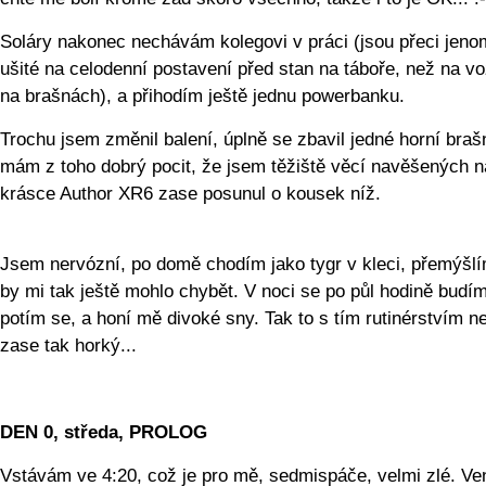
Soláry nakonec nechávám kolegovi v práci (jsou přeci jeno
ušité na celodenní postavení před stan na táboře, než na v
na brašnách), a přihodím ještě jednu powerbanku.
Trochu jsem změnil balení, úplně se zbavil jedné horní braš
mám z toho dobrý pocit, že jsem těžiště věcí navěšených n
krásce Author XR6 zase posunul o kousek níž.
Jsem nervózní, po domě chodím jako tygr v kleci, přemýšlí
by mi tak ještě mohlo chybět. V noci se po půl hodině budím
potím se, a honí mě divoké sny. Tak to s tím rutinérstvím 
zase tak horký...
DEN 0, středa, PROLOG
Vstávám ve 4:20, což je pro mě, sedmispáče, velmi zlé. Ve