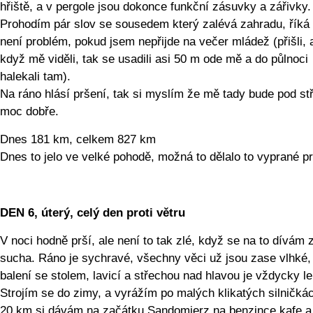
hřiště, a v pergole jsou dokonce funkční zásuvky a zářivky.
Prohodím pár slov se sousedem který zalévá zahradu, říká
není problém, pokud jsem nepřijde na večer mládež (přišli, 
když mě viděli, tak se usadili asi 50 m ode mě a do půlnoci
halekali tam).
Na ráno hlásí pršení, tak si myslím že mě tady bude pod st
moc dobře.
Dnes 181 km, celkem 827 km
Dnes to jelo ve velké pohodě, možná to dělalo to vyprané pr
DEN 6, úterý, celý den proti větru
V noci hodně prší, ale není to tak zlé, když se na to dívám 
sucha. Ráno je sychravé, všechny věci už jsou zase vlhké,
balení se stolem, lavicí a střechou nad hlavou je vždycky le
Strojím se do zimy, a vyrážím po malých klikatých silničká
20 km si dávám na začátku Sandomierz na benzince kafe a