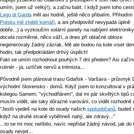
umím, jsem už velký!), a začnu balit. I když jsem toho cest
Lago di Garda
měl asi hodně, ještě něco přibalím. Přihodím 
Polsku mě zlobili komáři
, a ani předpověď nevypadá úplně
dobře...) a vyzkouším solární panely na nabíjení elektronik
docela rozměrné, něco váží, a dnes při oblačné obloze
negenerovaly žádný zázrak. Mě ale budou na kole viset de
hodin, tak předpokládám drtivý úspěch!
Fakt se umím rozhodnout pouhých 7 dní předem? Asi začín
rutinér - já, uzlíček nervů a trémista...
Původně jsem plánoval trasu Gdaňsk - Varšava - průsmyk D
východní Slovensko - domů. Když jsem to konzultoval v prá
kolegou Samem, "východňárem", dal mi pár skvělých tipů c
musím vidět, ale taky důrazné varování, co vidět rozhodně 
"Jestli vjedeš na kole do osady našich
spoluobčanů
, budeš 
když na druhé straně vyběhneš nahý, ale zdravý..."
...to se mi moc nelíbilo, navíc nepřidal žádný návod, jak do
osady nevjet...