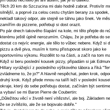
jim odtud nechtělo jet ani autem, jak je to daleko.
Těch 20 km do Szczucina mi dalo hodně zabrat. Protivítr 
silnější, a poprvé za celou cestu chytám berany za spodek
nekladl takový odpor, ale stejně se táhnu jako šnek. Ve měs
zamířím do pizzerie, potřebuji si dost orazit.
Po pár dnech takového šlapání na kole, mi tělo přejde do re
kterému ještě úplně nerozumím. Chápu, že je potřeba do s
dostat co nejvíc energie, ale tělo to vůbec nebere. Když si
pizzu a dvě piva, musím k tomu přistupovat skoro jako ke
sportovnímu výkonu. Rozdělit to na části, a začít na tom m
Když si beru poslední kousek pizzy, připadám si jak Edmun
Hillary vyrážející z posledního výškového tábora a říká "Te
zvládneme to, že jo?" A hlavně nespěchat, jeden krok, odpo
druhý krok. Když přede mnou na talíři leží v poslední kouse
okraje, který do sebe potřebuju dostat, začínám být sentime
a vybaví se mi Baron Pierre de Coubertin:
„Důležitou věcí v životě není vítězství, ale boj. Základem ne
že se zvítězilo, ale že se bojovalo dobře."