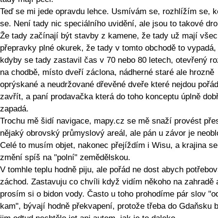
Teď se mi jede opravdu lehce. Usmívám se, rozhlížím se, 
se. Není tady nic speciálního uvidění, ale jsou to takové dro
Že tady začínají být stavby z kamene, že tady už mají vše
přepravky plné okurek, že tady v tomto obchodě to vypadá, 
kdyby se tady zastavil čas v 70 nebo 80 letech, otevřený r
na chodbě, místo dveří záclona, nádherné staré ale hrozně
oprýskané a neudržované dřevěné dveře které nejdou pořá
zavřít, a paní prodavačka která do toho konceptu úplně dob
zapadá.
Trochu mě šidí navigace, mapy.cz se mě snaží provést pře
nějaký obrovský průmyslový areál, ale pán u závor je neob
Celé to musím objet, nakonec přejíždím i Wisu, a krajina s
změní spíš na "polní" zemědělskou.
V tomhle teplu hodně piju, ale pořád ne dost abych potřebov
záchod. Zastavuju co chvíli když vidím někoho na zahradě 
prosím si o bidon vody. Často u toho prohodíme pár slov "o
kam", bývají hodně překvapení, protože třeba do Gdaňsku 