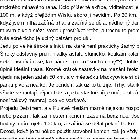
mokrého mlhavého rána. Kolo příšerně skřípe, viditelnost je
100 m, a když přejíždím Wislu, skoro ji nevidím. Po 20 km,
když jsem mlha začíná trhat a začíná se dělat nádherný de
musím z kola slézt, vodou prostříkat řetěz, a trochu to pro
Následné ticho je úplný balzám pro uši.
Jedu po velké široké silnici, na které není prakticky žádný 
Široký odstavný pruh, hladký asfalt, sluníčko, koukám kol
sebe, usmívám se, kochám se (nebo "kocham cię"?). Tohle 
úplně ideální trasa. Kromě krátké zastávky na mazání řetě
ujedu na jeden zátah 50 km, a v městečku Mackyovice si 
parku pivo a nealko. Je pondělí, tak už to tu žije. Trhy, stán
všude se motají nějací lidé, a je to vlastně příjemné, protož
není takový mumraj jako ve Varšavě.
Projedu Deblínem, a v Pulawě hledám marně nějakou hosp
nebo pizzerii, tak za městem končím zase na benzínce. Js
hodiny, mám ujeto 100 km, a začíná se dělat pěkné horko.
Doteď, když je tu někde použit stavební kámen, tak je vždy 