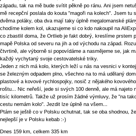
západu, tak na mě bude svítit pěkně po ránu. Ani jsem netuš
mě recepční poslala do kouta "magoři na kolech". Jsem tu 
dvěma poláky, oba dva mají taky úplně megalomanské plány
chodíme kolem kol, ukazujeme si co kdo nakoupil na AliExp
co zbastlil doma, že Ortlieb je fakt dobrý, kreslíme prstem 
mapě Polska od severu na jih a od východu na západ. Ro
čtvrtině, ale výborně si popovídáme a nasmějeme se, jak m
každý vychytaný svoje cestovatelské triky.
Jeden z nich má kolo, kterých leží u nás na vesnici v konte
se železným odpadem plno, všechno na to má udělaný dom
plastové a kovové rychlospojky, nosič z nějakého kovového
roštu... Nic neřeší, jede si svých 100 denně, ale má najeto 
tisíc kilometrů. Takže už prosím žádné výmluvy, že "na tak
cestu nemám kolo". Jezdit lze úplně na všem...
Ptám se ještě co v Polsku ochutnat, tak se oba shodnou, ž
nejlepší je v Polsku kebab :-)
Dnes 159 km, celkem 335 km