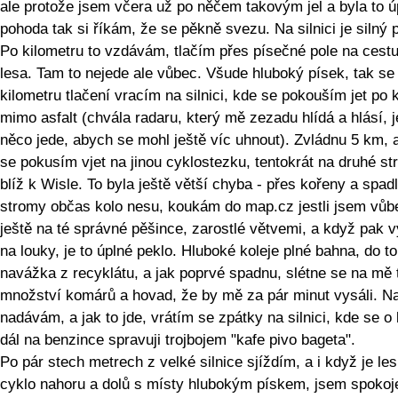
ale protože jsem včera už po něčem takovým jel a byla to ú
pohoda tak si říkám, že se pěkně svezu. Na silnici je silný 
Po kilometru to vzdávám, tlačím přes písečné pole na cest
lesa. Tam to nejede ale vůbec. Všude hluboký písek, tak se
kilometru tlačení vracím na silnici, kde se pokouším jet po k
mimo asfalt (chvála radaru, který mě zezadu hlídá a hlásí, je
něco jede, abych se mohl ještě víc uhnout). Zvládnu 5 km, 
se pokusím vjet na jinou cyklostezku, tentokrát na druhé st
blíž k Wisle. To byla ještě větší chyba - přes kořeny a spad
stromy občas kolo nesu, koukám do map.cz jestli jsem vůb
ještě na té správné pěšince, zarostlé větvemi, a když pak 
na louky, je to úplné peklo. Hluboké koleje plné bahna, do t
navážka z recyklátu, a jak poprvé spadnu, slétne se na mě
množství komárů a hovad, že by mě za pár minut vysáli. N
nadávám, a jak to jde, vrátím se zpátky na silnici, kde se o
dál na benzince spravuji trojbojem "kafe pivo bageta".
Po pár stech metrech z velké silnice sjíždím, a i když je les
cyklo nahoru a dolů s místy hlubokým pískem, jsem spokoj