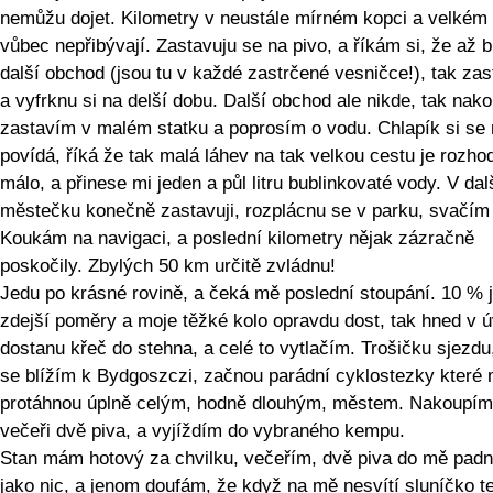
nemůžu dojet. Kilometry v neustále mírném kopci a velkém 
vůbec nepřibývají. Zastavuju se na pivo, a říkám si, že až 
další obchod (jsou tu v každé zastrčené vesničce!), tak za
a vyfrknu si na delší dobu. Další obchod ale nikde, tak nak
zastavím v malém statku a poprosím o vodu. Chlapík si se
povídá, říká že tak malá láhev na tak velkou cestu je rozho
málo, a přinese mi jeden a půl litru bublinkovaté vody. V da
městečku konečně zastavuji, rozplácnu se v parku, svačím 
Koukám na navigaci, a poslední kilometry nějak zázračně
poskočily. Zbylých 50 km určitě zvládnu!
Jedu po krásné rovině, a čeká mě poslední stoupání. 10 % 
zdejší poměry a moje těžké kolo opravdu dost, tak hned v 
dostanu křeč do stehna, a celé to vytlačím. Trošičku sjezdu,
se blížím k Bydgoszczi, začnou parádní cyklostezky které
protáhnou úplně celým, hodně dlouhým, městem. Nakoupím 
večeři dvě piva, a vyjíždím do vybraného kempu.
Stan mám hotový za chvilku, večeřím, dvě piva do mě pad
jako nic, a jenom doufám, že když na mě nesvítí sluníčko te