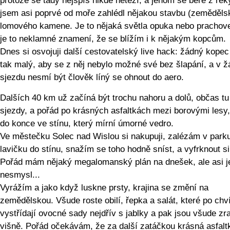
protože se tady nejspíš nikde netěží, a jenom se bere z řek
jsem asi poprvé od moře zahlédl nějakou stavbu (zeměděls
lomového kamene. Je to nějaká světla opuka nebo prachove
je to neklamné znamení, že se blížím i k nějakým kopcům.
Dnes si osvojuji další cestovatelský live hack: žádný kopec
tak malý, aby se z něj nebylo možné své bez šlapání, a v 
sjezdu nesmí být člověk líný se ohnout do aero.
Dalších 40 km už začíná být trochu nahoru a dolů, občas tu 
sjezdy, a pořád po krásných asfaltkách mezi borovými lesy
do konce ve stínu, který mírní úmorné vedro.
Ve městečku Solec nad Wislou si nakupuji, zalézám v park
lavičku do stínu, snažím se toho hodně sníst, a vyfrknout si
Pořád mám nějaký megalomanský plán na dnešek, ale asi je
nesmysl...
Vyrážím a jako když luskne prsty, krajina se změní na
zemědělskou. Všude roste obilí, řepka a salát, které po chví
vystřídají ovocné sady nejdřív s jablky a pak jsou všude zr
višně. Pořád očekávám, že za další zatáčkou krásná asfalt