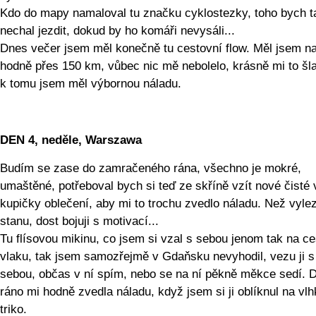
Kdo do mapy namaloval tu značku cyklostezky, toho bych 
nechal jezdit, dokud by ho komáři nevysáli...
Dnes večer jsem měl konečně tu cestovní flow. Měl jsem na
hodně přes 150 km, vůbec nic mě nebolelo, krásně mi to šla
k tomu jsem měl výbornou náladu.
DEN 4, neděle, Warszawa
Budím se zase do zamračeného rána, všechno je mokré,
umaštěné, potřeboval bych si teď ze skříně vzít nové čisté
kupičky oblečení, aby mi to trochu zvedlo náladu. Než vyle
stanu, dost bojuji s motivací...
Tu flísovou mikinu, co jsem si vzal s sebou jenom tak na ce
vlaku, tak jsem samozřejmě v Gdaňsku nevyhodil, vezu ji s
sebou, občas v ní spím, nebo se na ní pěkně měkce sedí. 
ráno mi hodně zvedla náladu, když jsem si ji oblíknul na vl
triko.