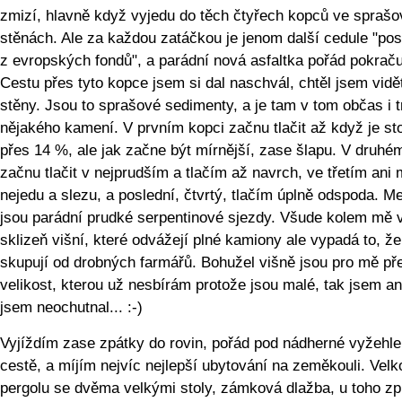
zmizí, hlavně když vyjedu do těch čtyřech kopců ve spraš
stěnách. Ale za každou zatáčkou je jenom další cedule "po
z evropských fondů", a parádní nová asfaltka pořád pokraču
Cestu přes tyto kopce jsem si dal naschvál, chtěl jsem vidět
stěny. Jsou to sprašové sedimenty, a je tam v tom občas i 
nějakého kamení. V prvním kopci začnu tlačit až když je st
přes 14 %, ale jak začne být mírnější, zase šlapu. V druhé
začnu tlačit v nejprudším a tlačím až navrch, ve třetím ani
nejedu a slezu, a poslední, čtvrtý, tlačím úplně odspoda. Me
jsou parádní prudké serpentinové sjezdy. Všude kolem mě v
sklizeň višní, které odvážejí plné kamiony ale vypadá to, že
skupují od drobných farmářů. Bohužel višně jsou pro mě př
velikost, kterou už nesbírám protože jsou malé, tak jsem an
jsem neochutnal... :-)
Vyjíždím zase zpátky do rovin, pořád pod nádherné vyžehl
cestě, a míjím nejvíc nejlepší ubytování na zeměkouli. Vel
pergolu se dvěma velkými stoly, zámková dlažba, u toho zp