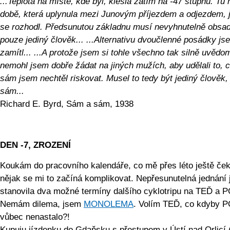
...Teplota na místě, kde byl, klesla zatím na -47 stupňů. Tu 
době, která uplynula mezi Junovým příjezdem a odjezdem,
se rozhodl. Předsunutou základnu musí nevyhnutelně obsad
pouze jediný člověk... ...Alternativu dvoučlenné posádky js
zamítl... ...A protože jsem si tohle všechno tak silně uvědo
nemohl jsem dobře žádat na jiných mužích, aby udělali to, c
sám jsem nechtěl riskovat. Musel to tedy být jediný člověk, 
sám...
Richard E. Byrd, Sám a sám, 1938
DEN -7, ZROZENÍ
Koukám do pracovního kalendáře, co mě přes léto ještě ček
nějak se mi to začíná komplikovat. Nepřesunutelná jednání 
stanovila dva možné termíny dalšího cyklotripu na TEĎ a
Nemám dilema, jsem
MONOLEMA
. Volím TEĎ, co kdyby
vůbec nenastalo?!
Kupuju jízdenku do Gdaňsku s přestupem v Ústí nad Orlicí 