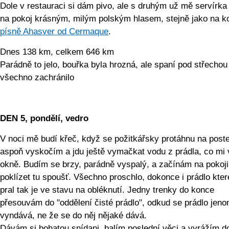
Dole v restauraci si dám pivo, ale s druhým už mě servírka
na pokoj krásným, milým polským hlasem, stejně jako na k
písně Ahasver od Cermaque
.
Dnes 138 km, celkem 646 km
Parádně to jelo, bouřka byla hrozná, ale spaní pod střechou
všechno zachránilo
DEN 5, pondělí, vedro
V noci mě budí křeč, když se požitkářsky protáhnu na postel
aspoň vyskočím a jdu ještě vymačkat vodu z prádla, co mi v
okně. Budím se brzy, parádně vyspalý, a začínám na pokoji
poklízet tu spoušť. Všechno proschlo, dokonce i prádlo kte
pral tak je ve stavu na obléknutí. Jedny trenky do konce
přesouvám do "oddělení čisté prádlo", odkud se prádlo jen
vyndává, ne že se do něj nějaké dává.
Dávám si bohatou snídani, balím poslední věci a vyrážím d