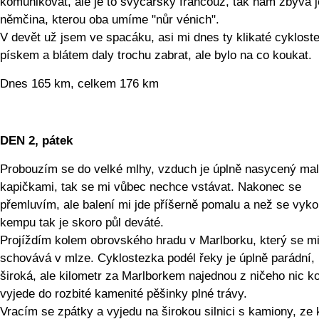
komunikovat, ale je to švýcarský francouz, tak nám zbývá 
němčina, kterou oba umíme "nůr vénich".
V devět už jsem ve spacáku, asi mi dnes ty klikaté cyklost
pískem a blátem daly trochu zabrat, ale bylo na co koukat.
Dnes 165 km, celkem 176 km
DEN 2, pátek
Probouzím se do velké mlhy, vzduch je úplně nasycený ma
kapičkami, tak se mi vůbec nechce vstávat. Nakonec se
přemluvím, ale balení mi jde příšerně pomalu a než se vyk
kempu tak je skoro půl deváté.
Projíždím kolem obrovského hradu v Marlborku, který se m
schovává v mlze. Cyklostezka podél řeky je úplně parádní,
široká, ale kilometr za Marlborkem najednou z ničeho nic k
vyjede do rozbité kamenité pěšinky plné trávy.
Vracím se zpátky a vyjedu na širokou silnici s kamiony, ze 