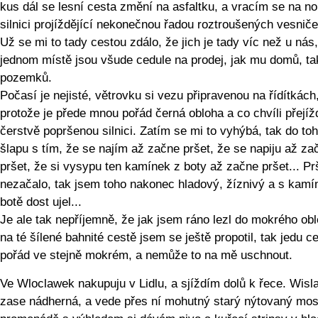
kus dál se lesní cesta změní na asfaltku, a vracím se na n
silnici projíždějící nekonečnou řadou roztroušených vesniče
Už se mi to tady cestou zdálo, že jich je tady víc než u nás,
jednom místě jsou všude cedule na prodej, jak mu domů, ta
pozemků.
Počasí je nejisté, větrovku si vezu připravenou na řídítkách
protože je přede mnou pořád černá obloha a co chvíli přejí
čerstvě popršenou silnici. Zatím se mi to vyhýbá, tak do to
šlapu s tím, že se najím až začne pršet, že se napiju až za
pršet, že si vysypu ten kamínek z boty až začne pršet... Pr
nezačalo, tak jsem toho nakonec hladový, žíznivý a s kam
botě dost ujel...
Je ale tak nepříjemně, že jak jsem ráno lezl do mokrého obl
na té šílené bahnité cestě jsem se ještě propotil, tak jedu c
pořád ve stejně mokrém, a nemůže to na mě uschnout.
Ve Wloclawek nakupuju v Lidlu, a sjíždím dolů k řece. Wisla
zase nádherná, a vede přes ní mohutný starý nýtovaný mos