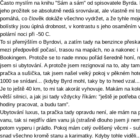
Často myslím na knihu "Sám a sám" od spisovatele Byrda. 
jeho prožitek se absolutně nedá srovnávat, ale vlastně mi t
pomáhá, co člověk dokáže všechno vydržet, a že tyhle moj
bolístky jsou úplná drobnost, v kontrastu s jeho osaměním 
polární noci při -50 C.
To si přemýšlím o Byrdovi, a zatím tady na benzince přeska
mezi předpovědí počasí, trasou na mapách, no a nakonec i
Bookingem. Protože se to nade mnou pořád šeredně honí, n
jsem si ubytování. A protože jsem rezignoval na to, aby tam
pračka a sušička, tak jsem našel velký pokoj v pěkném hot
1000 se snídaní... (kdyby Byrd mohl, taky by to hned vzal... 
Je to ještě 40 km, to mi tak akorát vyhovuje. Makám na kol
větší silnici, a jak jsi tady vždycky říkám: "ještě je potřeba 
hodiny pracovat, a budu tam".
Ubytování luxus, ta pračka tady opravdu není, ale mám na p
vanu, tak si nejdřív dám vanu já (strašně dlouho jsem ji nem
potom vyperu i prádlo. Pokoj mám celý ověšený věcmi - su
snad všechno kromě stanu a karimatky. Kdyby tohle viděli..