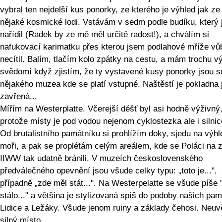
vybral ten nejdelší kus ponorky, ze kterého je výhled jak ze
nějaké kosmické lodi. Vstávám v sedm podle budíku, který 
nařídil (Radek by ze mě měl určitě radost!), a chválím si
nafukovací karimatku přes kterou jsem podlahové mříže vů
necítil. Balím, tlačím kolo zpátky na cestu, a mám trochu v
svědomí když zjistím, že ty vystavené kusy ponorky jsou s
nějakého muzea kde se platí vstupné. Naštěstí je pokladna 
zavřená...
Mířím na Westerplatte. Včerejší déšť byl asi hodně výživný
protože místy je pod vodou nejenom cyklostezka ale i silnic
Od brutalistního památníku si prohlížím doky, sjedu na výhl
moři, a pak se proplétám celým areálem, kde se Poláci na 
IIWW tak udatně bránili. V muzeích československého
předválečného opevnění jsou všude celky typu: „toto je...",
případně „zde měl stát...". Na Westerpelatte se všude píše 
stálo..." a většina je stylizovaná spíš do podoby našich pa
Lidice a Ležáky. Všude jenom ruiny a základy čehosi. Neuvě
silný místo.