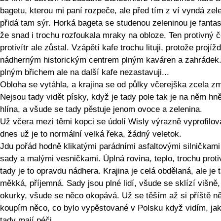
bagetu, kterou mi paní rozpeče, ale před tím z ví vyndá zel
přidá tam sýr. Horká bageta se studenou zeleninou je fantas
že snad i trochu rozfoukala mraky na obloze. Ten protivný 
protivítr ale zůstal. Vzápětí kafe trochu lituji, protože projíž
nádherným historickým centrem plným kaváren a zahrádek
plným břichem ale na další kafe nezastavuji...
Obloha se vytáhla, a krajina se od půlky včerejška zcela zm
Nejsou tady vidět písky, když je tady pole tak je na něm hn
hlína, a všude se tady pěstuje jenom ovoce a zelenina.
Už včera mezi těmi kopci se údolí Wisly výrazně vyprofilov
dnes už je to normální velká řeka, žádný veletok.
Jdu pořád hodně klikatými parádními asfaltovými silničkam
sady a malými vesničkami. Úplná rovina, teplo, trochu protiv
tady je to opravdu nádhera. Krajina je celá obdělaná, ale je 
měkká, příjemná. Sady jsou plné lidí, všude se sklízí višně,
okurky, všude se něco okopává. Už se těším až si příště n
koupím něco, co bylo vypěstované v Polsku když vidím, jak
tady mají péči.