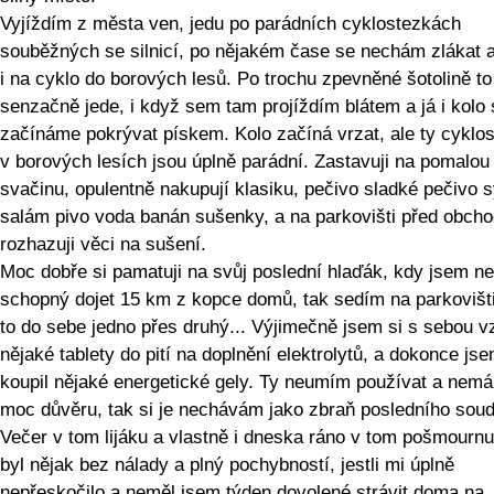
Vyjíždím z města ven, jedu po parádních cyklostezkách
souběžných se silnicí, po nějakém čase se nechám zlákat a
i na cyklo do borových lesů. Po trochu zpevněné šotolině to
senzačně jede, i když sem tam projíždím blátem a já i kolo 
začínáme pokrývat pískem. Kolo začíná vrzat, ale ty cyklo
v borových lesích jsou úplně parádní. Zastavuji na pomalou
svačinu, opulentně nakupují klasiku, pečivo sladké pečivo s
salám pivo voda banán sušenky, a na parkovišti před obch
rozhazuji věci na sušení.
Moc dobře si pamatuji na svůj poslední hlaďák, kdy jsem ne
schopný dojet 15 km z kopce domů, tak sedím na parkovišt
to do sebe jedno přes druhý... Výjimečně jsem si s sebou vz
nějaké tablety do pití na doplnění elektrolytů, a dokonce jse
koupil nějaké energetické gely. Ty neumím používat a nem
moc důvěru, tak si je nechávám jako zbraň posledního soud
Večer v tom lijáku a vlastně i dneska ráno v tom pošmourn
byl nějak bez nálady a plný pochybností, jestli mi úplně
nepřeskočilo a neměl jsem týden dovolené strávit doma na