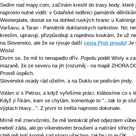
Sedím nad mapy.com, začínám kreslit do trasy body, které 
naprosto nutné vidět: v Gdaňské loděnici památník dělníků
Westerplate, dostat se na dohled ruských hranic u Kaliningr
Varšavu, a Taran - Pamätník duklianskych tankistov. Nic ne
kreslím, upravuji, přizpůsobuji a najednou koukám, že už n
na Slovensko, ale že se rýsuje další
cesta Proti proudu
! Je 
Wisla!
Divím se, že mě to nenapadlo dřív. Pojedu podél Wisly a za
mazaně, že ze severu na jih (rozuměj - na mapě ZHORA D
Prostě úspěch.
Slovenské osady rád oželím, a na Duklu se podívám jindy.
Volám si s Petrou, a když vyřešíme práci, klábosíme co s l
Když jí říkám, kam se chytám, komentuje to "...tak to je slu
výplach hlavy...". Z první to trefila naprosto dokonale.
Mírně mě znervóznilo, že mě tentokrát před odjezdem vůbe
nebolí záda, ale po víkendovém broušení a natírání střechy
chtě mě bolí kromě zad skoro všechno, takže i to je OK... :-