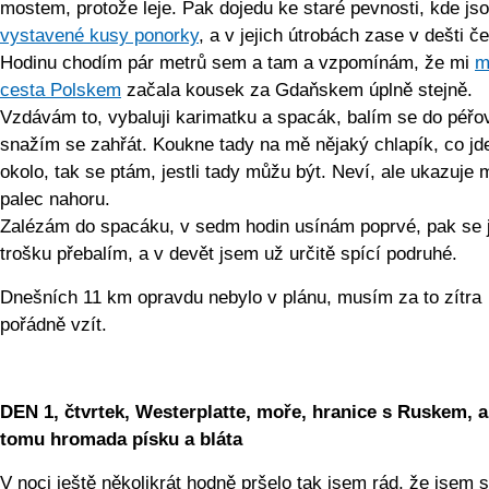
mostem, protože leje. Pak dojedu ke staré pevnosti, kde js
vystavené kusy ponorky
, a v jejich útrobách zase v dešti 
Hodinu chodím pár metrů sem a tam a vzpomínám, že mi
m
cesta Polskem
začala kousek za Gdaňskem úplně stejně.
Vzdávám to, vybaluji karimatku a spacák, balím se do péřo
snažím se zahřát. Koukne tady na mě nějaký chlapík, co jd
okolo, tak se ptám, jestli tady můžu být. Neví, ale ukazuje 
palec nahoru.
Zalézám do spacáku, v sedm hodin usínám poprvé, pak se 
trošku přebalím, a v devět jsem už určitě spící podruhé.
Dnešních 11 km opravdu nebylo v plánu, musím za to zítra
pořádně vzít.
DEN 1, čtvrtek,
Westerplatte, moře, hranice s Ruskem, a
tomu hromada písku a bláta
V noci ještě několikrát hodně pršelo tak jsem rád, že jsem s