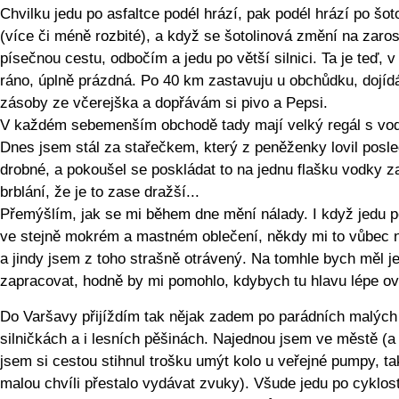
Chvilku jedu po asfaltce podél hrází, pak podél hrází po šot
(více či méně rozbité), a když se šotolinová změní na zaros
písečnou cestu, odbočím a jedu po větší silnici. Ta je teď, v
ráno, úplně prázdná. Po 40 km zastavuju u obchůdku, dojí
zásoby ze včerejška a dopřávám si pivo a Pepsi.
V každém sebemenším obchodě tady mají velký regál s vo
Dnes jsem stál za stařečkem, který z peněženky lovil posle
drobné, a pokoušel se poskládat to na jednu flašku vodky z
brblání, že je to zase dražší...
Přemýšlím, jak se mi během dne mění nálady. I když jedu 
ve stejně mokrém a mastném oblečení, někdy mi to vůbec 
a jindy jsem z toho strašně otrávený. Na tomhle bych měl j
zapracovat, hodně by mi pomohlo, kdybych tu hlavu lépe ov
Do Varšavy přijíždím tak nějak zadem po parádních malých
silničkách a i lesních pěšinách. Najednou jsem ve městě (a 
jsem si cestou stihnul trošku umýt kolo u veřejné pumpy, ta
malou chvíli přestalo vydávat zvuky). Všude jedu po cyklos