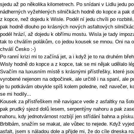
sjedu až po několika kilometrech. Po snídani v Lidlu jedu po
nádherných vyžehlených silničkách hodně do kopce a pak 
z kopce, než dojedu k Wisle. Podél ní jedu chvíli po rozbité,
pak hodně dlouho po krásných nových asfaltových silničká
podél hrází, až dojedu k obřímu mostu. Wisla je tady impoz
tak to chválím polákům, co jedou kousek se mnou. Oni na o
chválí Česko :-)
Po ranní krizi mi to začíná jet, a i když je to na druhém bře
Wisly hodně do kopce a z kopce, tak se mi nějak udělalo lé
Svačím na luxusním místě s krásnými přístřešky, které jso
vyrobené nejenom na odpočinek, ale určitě i na spaní, ale p
je tu potkávám obvykle spíš kolem poledne, než navečer, k
se mi hodily...
Kousek za přístřeškem mě navigace vede z asfaltky na šoto
pak prudký sjezd dolů lesem, serpentýny nahoru a pak zase
nahoru, kdy jednotvárnost rozbíjí jen střídání bahna a písku
Brblbám, snažím se makat, ale vůbec to nejede. Když vyje
asfalt, jsem s náladou dole a přijde mi, že do cíle dneska r