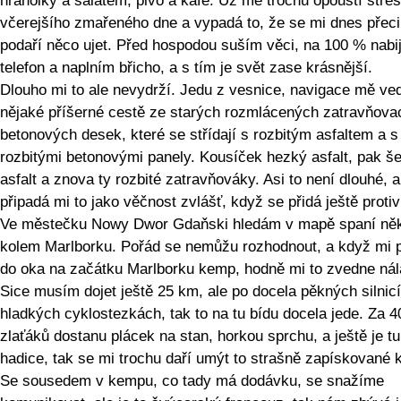
hranolky a salátem, pivo a kafe. Už mě trochu opouští stre
včerejšího zmařeného dne a vypadá to, že se mi dnes přec
podaří něco ujet. Před hospodou suším věci, na 100 % nabi
telefon a naplním břicho, a s tím je svět zase krásnější.
Dlouho mi to ale nevydrží. Jedu z vesnice, navigace mě ve
nějaké příšerné cestě ze starých rozmlácených zatravňova
betonových desek, které se střídají s rozbitým asfaltem a s
rozbitými betonovými panely. Kousíček hezký asfalt, pak š
asfalt a znova ty rozbité zatravňováky. Asi to není dlouhé, a
připadá mi to jako věčnost zvlášť, když se přidá ještě protiví
Ve městečku Nowy Dwor Gdaňski hledám v mapě spaní ně
kolem Marlborku. Pořád se nemůžu rozhodnout, a když mi 
do oka na začátku Marlborku kemp, hodně mi to zvedne nál
Sice musím dojet ještě 25 km, ale po docela pěkných silnic
hladkých cyklostezkách, tak to na tu bídu docela jede. Za 4
zlaťáků dostanu plácek na stan, horkou sprchu, a ještě je tu
hadice, tak se mi trochu daří umýt to strašně zapískované k
Se sousedem v kempu, co tady má dodávku, se snažíme