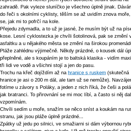
zahradě. Pak vyleze sluníčko je všechno úplně jinak. Dává
do řeči s okolními cyklisty, těším se až uvidím znova moře,
se, jak mi to pofrčí na kole.
Přejedu zdymadla, a to už je jasné, že musím být už na pí
kose. Lesní cyklostezka je chvíli šotolinová, pak se změní 
asfaltku a u nějakého města se změní na širokou promenád
Pláže zahlédnu výjimečně. Někdy prázdné, o kousek dál úp
přeplněné, ale s koupáním je to baltská klasika - vidím ma
tři lidi ve vodě a všichni stojí a jen do pasu.
Trochu na křeč dojíždím až na
hranice s ruskem
(skutečná
hranice je asi o 200 m dál, ale tam už se nemůže). Navzáj
fotíme u závory s Poláky, a jeden z nich říká, že češi a polá
jak bratranci. To přirovnání se mi moc líbí, a často si něj da
vzpomínám.
Chvíli sedím u moře, snažím se něco sníst a koukám na ru
stranu, jak jsou pláže úplně prázdné...
Zpátky už jedu po silnici, ve smažiarni si dám výbornou ryb