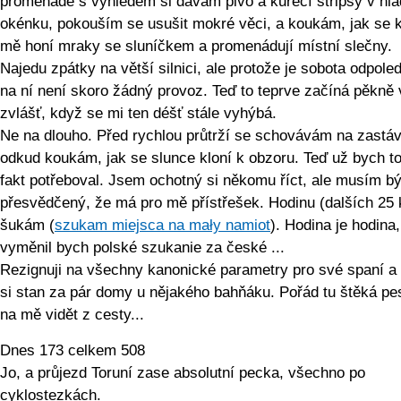
promenádě s výhledem si dávám pivo a kuřecí stripsy v hl
okénku, pokouším se usušit mokré věci, a koukám, jak se 
mě honí mraky se sluníčkem a promenádují místní slečny.
Najedu zpátky na větší silnici, ale protože je sobota odpole
na ní není skoro žádný provoz. Teď to teprve začíná pěkně v
zvlášť, když se mi ten déšť stále vyhýbá.
Ne na dlouho. Před rychlou průtrží se schovávám na zastá
odkud koukám, jak se slunce kloní k obzoru. Teď už bych t
fakt potřeboval. Jsem ochotný si někomu říct, ale musím bý
přesvědčený, že má pro mě přístřešek. Hodinu (dalších 25
šukám (
szukam miejsca na mały namiot
). Hodina je hodina,
vyměnil bych polské szukanie za české ...
Rezignuji na všechny kanonické parametry pro své spaní a
si stan za pár domy u nějakého bahňáku. Pořád tu štěká pes
na mě vidět z cesty...
Dnes 173 celkem 508
Jo, a průjezd Toruní zase absolutní pecka, všechno po
cyklostezkách.