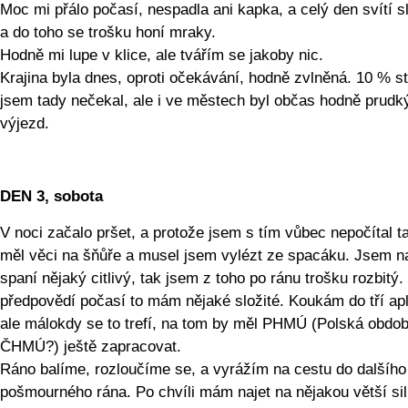
Moc mi přálo počasí, nespadla ani kapka, a celý den svítí s
a do toho se trošku honí mraky.
Hodně mi lupe v klice, ale tvářím se jakoby nic.
Krajina byla dnes, oproti očekávání, hodně zvlněná. 10 % s
jsem tady nečekal, ale i ve městech byl občas hodně prudk
výjezd.
DEN 3, sobota
V noci začalo pršet, a protože jsem s tím vůbec nepočítal t
měl věci na šňůře a musel jsem vylézt ze spacáku. Jsem n
spaní nějaký citlivý, tak jsem z toho po ránu trošku rozbitý.
předpovědí počasí to mám nějaké složité. Koukám do tří apl
ale málokdy se to trefí, na tom by měl PHMÚ (Polská obdo
ČHMÚ?) ještě zapracovat.
Ráno balíme, rozloučíme se, a vyrážím na cestu do dalšího
pošmourného rána. Po chvíli mám najet na nějakou větší siln