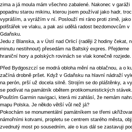
zima a já moula mám všechno zabalené. Nakonec v garáži
popadnu starou mikinu, kterou jsem používal jako hadr, troc
vypráším, a vyrážím v ní. Poslouží mi ráno proti zimě, jako
polštářek ve vlaku, a pak asi udělá radost bezdomovcům v
Gdaňsku.
Jedu z Blanska, a v Ústí nad Orlicí (raději 2 hodiny čekat, 
minutu nestihnout) přesedám na Baltský expres. Přejdeme
hraniční hory a polských rovinách se vlak konečně rozjede.
Před Bydgoszczí se modrá obloha mění na oblačnou, a o ku
začíná drobně pršet. Když v Gdaňsku na hlavní nádraží vy
na perón, prší už docela silně. Strojím se do pláštěnky, a v
se podívat na památník obětem protikomunistických stávek
Pouštím Garmin navigaci, která mi zahlásí, že nemám nah
mapu Polska. Je někdo větší vůl než já?
Pokochám se monumentální památníkem se třemi ukřižova
námořními kotvami, propletu se centrem starého města, ob
zvednutý most po sousedním, ale o kus dál se zastavuji po