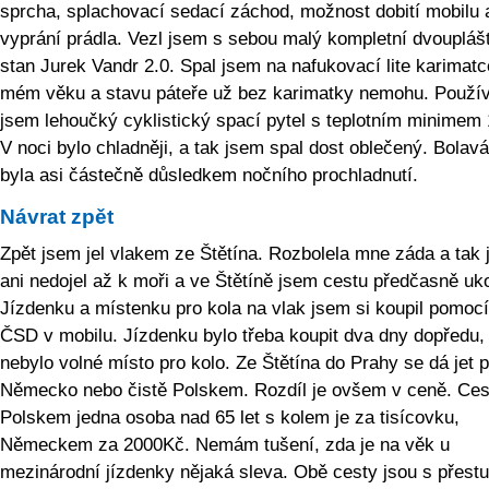
sprcha, splachovací sedací záchod, možnost dobití mobilu 
vyprání prádla. Vezl jsem s sebou malý kompletní dvoupláš
stan Jurek Vandr 2.0. Spal jsem na nafukovací lite karimatc
mém věku a stavu páteře už bez karimatky nemohu. Použív
jsem lehoučký cyklistický spací pytel s teplotním minimem
V noci bylo chladněji, a tak jsem spal dost oblečený. Bolav
byla asi částečně důsledkem nočního prochladnutí.
Návrat zpět
Zpět jsem jel vlakem ze Štětína. Rozbolela mne záda a tak
ani nedojel až k moři a ve Štětíně jsem cestu předčasně uko
Jízdenku a místenku pro kola na vlak jsem si koupil pomoc
ČSD v mobilu. Jízdenku bylo třeba koupit dva dny dopředu, 
nebylo volné místo pro kolo. Ze Štětína do Prahy se dá jet 
Německo nebo čistě Polskem. Rozdíl je ovšem v ceně. Ces
Polskem jedna osoba nad 65 let s kolem je za tisícovku,
Německem za 2000Kč. Nemám tušení, zda je na věk u
mezinárodní jízdenky nějaká sleva. Obě cesty jsou s přest