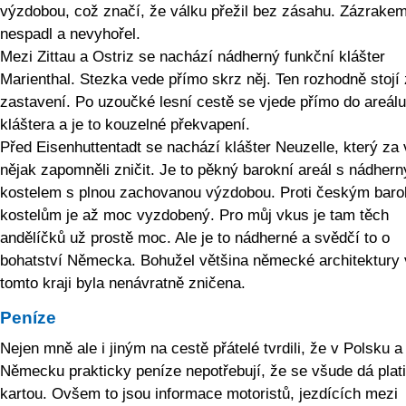
výzdobou, což značí, že válku přežil bez zásahu. Zázrake
nespadl a nevyhořel.
Mezi Zittau a Ostriz se nachází nádherný funkční klášter
Marienthal. Stezka vede přímo skrz něj. Ten rozhodně stojí
zastavení. Po uzoučké lesní cestě se vjede přímo do areálu
kláštera a je to kouzelné překvapení.
Před Eisenhuttentadt se nachází klášter Neuzelle, který za 
nějak zapomněli zničit. Je to pěkný barokní areál s nádher
kostelem s plnou zachovanou výzdobou. Proti českým bar
kostelům je až moc vyzdobený. Pro můj vkus je tam těch
andělíčků už prostě moc. Ale je to nádherné a svědčí to o
bohatství Německa. Bohužel většina německé architektury 
tomto kraji byla nenávratně zničena.
Peníze
Nejen mně ale i jiným na cestě přátelé tvrdili, že v Polsku a
Německu prakticky peníze nepotřebují, že se všude dá plati
kartou. Ovšem to jsou informace motoristů, jezdících mezi