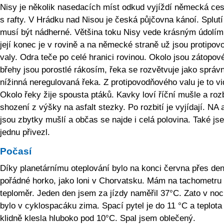
Nisy je několik nasedacích míst odkud vyjíždí německá ce
s rafty. V Hrádku nad Nisou je česká půjčovna kánoí. Splutí
musí být nádherné. Většina toku Nisy vede krásným údolím
její konec je v rovině a na německé straně už jsou protipo
valy. Odra teče po celé hranici rovinou. Okolo jsou zátopové
břehy jsou porostlé rákosím, řeka se rozvětvuje jako správ
nížinná neregulovaná řeka. Z protipovodňového valu je to vi
Okolo řeky žije spousta ptáků. Kavky loví říční mušle a rozbí
shození z výšky na asfalt stezky. Po rozbití je vyjídají. NA 
jsou zbytky mušlí a občas se najde i celá polovina. Také js
jednu přivezl.
Počasí
Díky planetárnímu oteplování bylo na konci června přes de
pořádné horko, jako loni v Chorvatsku. Mám na tachometru
teploměr. Jeden den jsem za jízdy naměřil 37°C. Zato v noc
bylo v cyklospacáku zima. Spací pytel je do 11 °C a teplota
klidně klesla hluboko pod 10°C. Spal jsem oblečený.