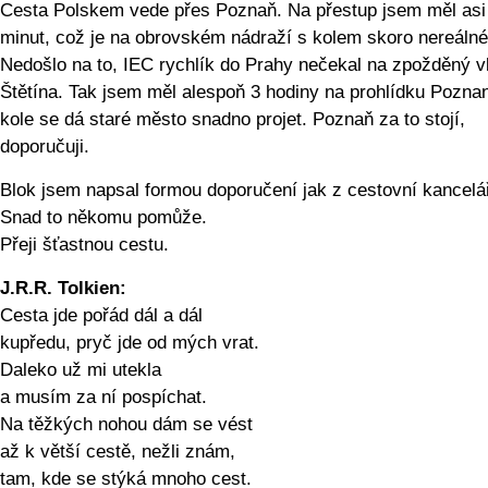
Cesta Polskem vede přes Poznaň. Na přestup jsem měl asi
minut, což je na obrovském nádraží s kolem skoro nereálné
Nedošlo na to, IEC rychlík do Prahy nečekal na zpožděný v
Štětína. Tak jsem měl alespoň 3 hodiny na prohlídku Pozna
kole se dá staré město snadno projet. Poznaň za to stojí,
doporučuji.
Blok jsem napsal formou doporučení jak z cestovní kancelá
Snad to někomu pomůže.
Přeji šťastnou cestu.
J.R.R. Tolkien:
Cesta jde pořád dál a dál
kupředu, pryč jde od mých vrat.
Daleko už mi utekla
a musím za ní pospíchat.
Na těžkých nohou dám se vést
až k větší cestě, nežli znám,
tam, kde se stýká mnoho cest.