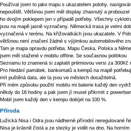
Používal jsem to jako mapu s ukazatelem polohy, navigová
nepouštěl. Většinou jsem měl display zhasnutý a probouzel
ho dvojím poklepem jen v případě potřeby. Všechny cyklotr
jsou na mapě jasně vyznačeny. Německá trasa je velmi dob
vyznačená v terénu. Na křižovatkách jsou ukazatele. V Pol
většinou není značení žádné s výjimkou automobilového zn
Tam je mapa opravdu potřeba. Mapu Česka, Polska a Něm
jsem měl stažené v mobilu offline. Se současnou politikou
Seznamu to znamená si zaplatit prémiovou versi za 300Kč 
Pro hledání památek, bankomatů a kempů na mapě potřebuj
mít puštěná data, ale ta jsou ve městech dosažitelná.
Při mém způsobu použití mobilu mi baterie každý den vydrž
někdy do 16 hodiny a pak jsem jí musel přikrmit z powerban
Mobil jsem každý den v kempu dobíjel na 100 %.
Příroda
Lužická Nisa i Odra jsou nádherné přírodní neregulované ře
Nisa je krásně čistá a ze stezky je vidět na dno. Na horním