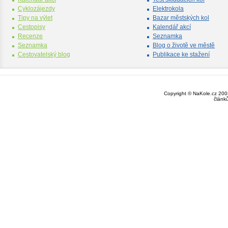
Cyklozájezdy
Elektrokola
Tipy na výlet
Bazar městských kol
Cestopisy
Kalendář akcí
Recenze
Seznamka
Seznamka
Blog o životě ve městě
Cestovatelský blog
Publikace ke stažení
Copyright © NaKole.cz 2003
článk