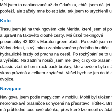
Měl jsem to naplánované až do Gdaňsku, chtěl jsem dál jet
pobřeží, ale začaly mne bolet záda, tak jsem to urychleně u
Kolo
Trasu jsem jel na trekingovém kole Merida, které jsem si po
a upravil na takovéto dlouhé cesty. Má úzké trekingové
pneumatiky 42-622 s Maraton green plášti. Po cestě jsem 
žádný defekt, s výjimkou zablokovaného předního brzdiče
hydraulické brzdy od prachu na cestě. Po rozhýbání se to u
a vyřešilo. Na zadním nosiči jsem měl dvojici cyklo-brašen 
classic včetně horní rack pack brašny, která ovšem byla st
skoro prázdná a celkem zbytečná. Vešel bych se jen do té d
dvojice.
Navigace
Navigoval jsem podle mapy.com v mobilu. Mobil byl uložen 
nepromokavé brašničce uchycené na představci řídítek. Br
má průhledné touchové okénko, přes které lze mobil ovládat