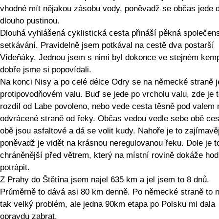
vhodné mít nějakou zásobu vody, poněvadž se občas jede 
dlouho pustinou.
Dlouhá vyhlášená cyklistická cesta přináší pěkná společen
setkávání. Pravidelně jsem potkával na cestě dva postarší
Vídeňáky. Jednou jsem s nimi byl dokonce ve stejném kem
dobře jsme si popovídali.
Na konci Nisy a po celé délce Odry se na německé straně j
protipovodňovém valu. Buď se jede po vrcholu valu, zde je 
rozdíl od Labe povoleno, nebo vede cesta těsně pod valem 
odvrácené straně od řeky. Občas vedou vedle sebe obě ces
obě jsou asfaltové a dá se volit kudy. Nahoře je to zajímavěj
poněvadž je vidět na krásnou neregulovanou řeku. Dole je t
chráněnější před větrem, který na místní rovině dokáže ho
potrápit.
Z Prahy do Štětína jsem najel 635 km a jel jsem to 8 dnů.
Průměrně to dává asi 80 km denně. Po německé straně to n
tak velký problém, ale jedna 90km etapa po Polsku mi dala
opravdu zabrat.