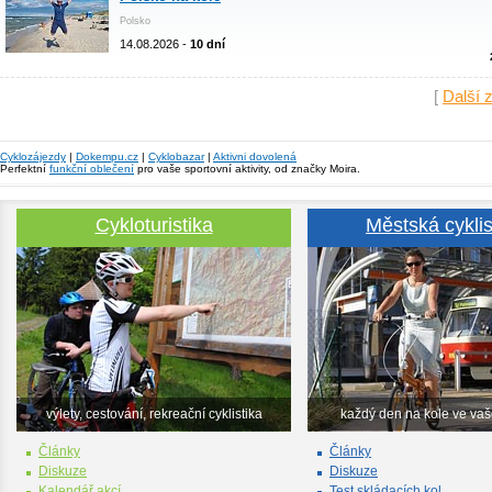
Polsko
14.08.2026 -
10 dní
[
Další 
Cyklozájezdy
|
Dokempu.cz
|
Cyklobazar
|
Aktivni dovolená
Perfektní
funkční oblečení
pro vaše sportovní aktivity, od značky Moira.
Cykloturistika
Městská cyklis
výlety, cestování, rekreační cyklistika
každý den na kole ve va
Články
Články
Diskuze
Diskuze
Kalendář akcí
Test skládacích kol