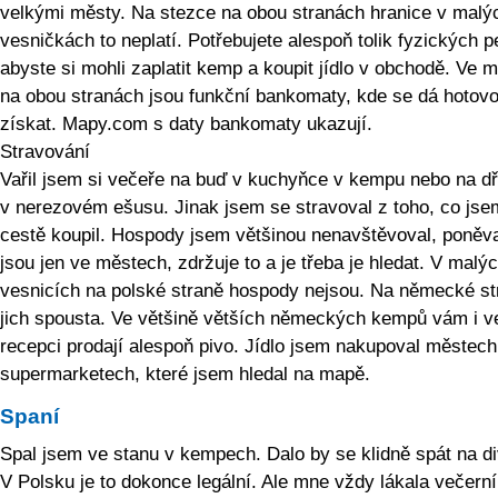
velkými městy. Na stezce na obou stranách hranice v malý
vesničkách to neplatí. Potřebujete alespoň tolik fyzických p
abyste si mohli zaplatit kemp a koupit jídlo v obchodě. Ve 
na obou stranách jsou funkční bankomaty, kde se dá hotovo
získat. Mapy.com s daty bankomaty ukazují.
Stravování
Vařil jsem si večeře na buď v kuchyňce v kempu nebo na dř
v nerezovém ešusu. Jinak jsem se stravoval z toho, co jse
cestě koupil. Hospody jsem většinou nenavštěvoval, poněv
jsou jen ve městech, zdržuje to a je třeba je hledat. V malý
vesnicích na polské straně hospody nejsou. Na německé st
jich spousta. Ve většině větších německých kempů vám i v
recepci prodají alespoň pivo. Jídlo jsem nakupoval městech
supermarketech, které jsem hledal na mapě.
Spaní
Spal jsem ve stanu v kempech. Dalo by se klidně spát na d
V Polsku je to dokonce legální. Ale mne vždy lákala večerní