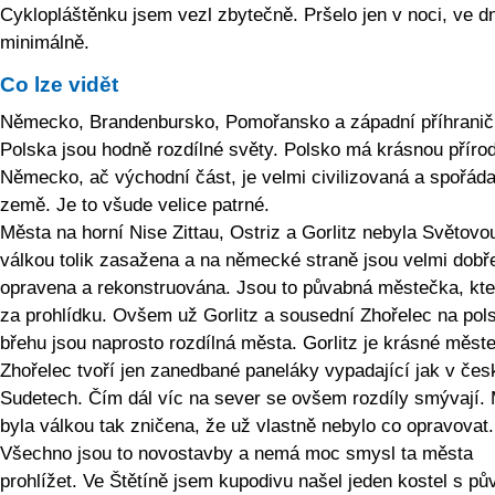
Cyklopláštěnku jsem vezl zbytečně. Pršelo jen v noci, ve d
minimálně.
Co lze vidět
Německo, Brandenbursko, Pomořansko a západní příhranič
Polska jsou hodně rozdílné světy. Polsko má krásnou příro
Německo, ač východní část, je velmi civilizovaná a spořád
země. Je to všude velice patrné.
Města na horní Nise Zittau, Ostriz a Gorlitz nebyla Světovo
válkou tolik zasažena a na německé straně jsou velmi dobř
opravena a rekonstruována. Jsou to půvabná městečka, kter
za prohlídku. Ovšem už Gorlitz a sousední Zhořelec na po
břehu jsou naprosto rozdílná města. Gorlitz je krásné měst
Zhořelec tvoří jen zanedbané paneláky vypadající jak v če
Sudetech. Čím dál víc na sever se ovšem rozdíly smývají.
byla válkou tak zničena, že už vlastně nebylo co opravovat.
Všechno jsou to novostavby a nemá moc smysl ta města
prohlížet. Ve Štětíně jsem kupodivu našel jeden kostel s pů