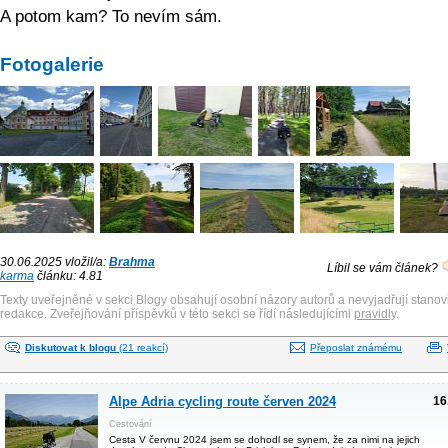
A potom kam? To nevím sám.
Fotogalerie
30.06.2025 vložil/a:
Brahma
Líbil se vám článek?
karma
článku: 4.81
Texty uveřejněné v sekci Blogy obsahují osobní názory autorů a nevyjadřují stanov
redakce. Zveřejňování příspěvků v této sekci se řídí následujícími
pravidly
.
Diskutovat k blogu
(21 reakcí)
Přeposlat známému
Alpe Adria cycling route červen 2024
16
Cestování
Cesta V červnu 2024 jsem se dohodl se synem, že za nimi na jejich