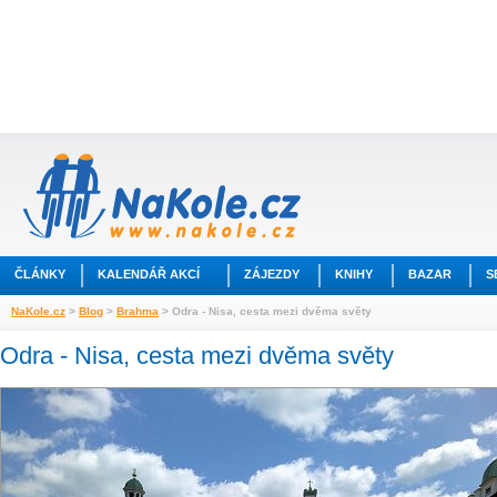
ČLÁNKY
KALENDÁŘ AKCÍ
ZÁJEZDY
KNIHY
BAZAR
S
NaKole.cz
>
Blog
>
Brahma
> Odra - Nisa, cesta mezi dvěma světy
Odra - Nisa, cesta mezi dvěma světy