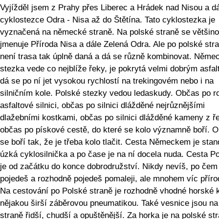
Vyjížděl jsem z Prahy přes Liberec a Hrádek nad Nisou a d
cyklostezce Odra - Nisa až do Štětína. Tato cyklostezka je
vyznačená na německé straně. Na polské straně se většin
jmenuje Příroda Nisa a dále Zelená Odra. Ale po polské str
není trasa tak úplně daná a dá se různě kombinovat. Něme
stezka vede co nejblíže řeky, je pokrytá velmi dobrým asfa
dá se po ní jet vysokou rychlostí na trekingovém nebo i na
silničním kole. Polské stezky vedou ledaskudy. Občas po r
asfaltové silnici, občas po silnici dlážděné nejrůznějšími
dlažebními kostkami, občas po silnici dlážděné kameny z ř
občas po pískové cestě, do které se kolo významně boří. 
se boří tak, že je třeba kolo tlačit. Cesta Německem je stan
úzká cyklosilnička a po čase je na ní docela nuda. Cesta 
je od začátku do konce dobrodružství. Nikdy nevíš, po čem
pojedeš a rozhodně pojedeš pomaleji, ale mnohem víc příro
Na cestování po Polské straně je rozhodně vhodné horské k
nějakou širší záběrovou pneumatikou. Také vesnice jsou na
straně řidší, chudší a opuštěnější. Za horka je na polské st