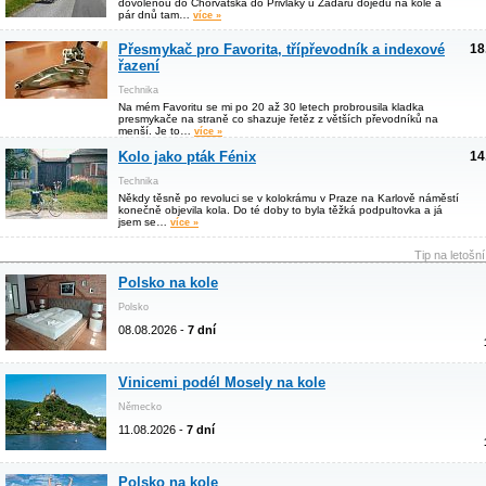
dovolenou do Chorvatska do Privlaky u Zadaru dojedu na kole a
pár dnů tam…
více »
Přesmykač pro Favorita, třípřevodník a indexové
18
řazení
Technika
Na mém Favoritu se mi po 20 až 30 letech probrousila kladka
presmykače na straně co shazuje řetěz z větších převodníků na
menší. Je to…
více »
Kolo jako pták Fénix
14
Technika
Někdy těsně po revoluci se v kolokrámu v Praze na Karlově náměstí
konečně objevila kola. Do té doby to byla těžká podpultovka a já
jsem se…
více »
Tip na letošn
Polsko na kole
Polsko
08.08.2026 -
7 dní
Vinicemi podél Mosely na kole
Německo
11.08.2026 -
7 dní
Polsko na kole