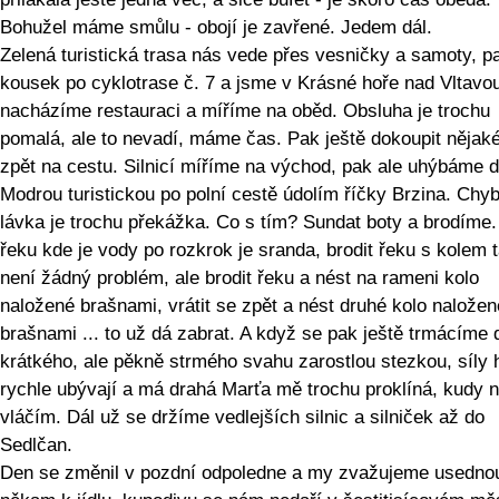
Bohužel máme smůlu - obojí je zavřené. Jedem dál.
Zelená turistická trasa nás vede přes vesničky a samoty, p
kousek po cyklotrase č. 7 a jsme v Krásné hoře nad Vltavo
nacházíme restauraci a míříme na oběd. Obsluha je trochu
pomalá, ale to nevadí, máme čas. Pak ještě dokoupit nějaké 
zpět na cestu. Silnicí míříme na východ, pak ale uhýbáme d
Modrou turistickou po polní cestě údolím říčky Brzina. Chyb
lávka je trochu překážka. Co s tím? Sundat boty a brodíme.
řeku kde je vody po rozkrok je sranda, brodit řeku s kolem 
není žádný problém, ale brodit řeku a nést na rameni kolo
naložené brašnami, vrátit se zpět a nést druhé kolo naložen
brašnami ... to už dá zabrat. A když se pak ještě trmácíme 
krátkého, ale pěkně strmého svahu zarostlou stezkou, síly
rychle ubývají a má drahá Marťa mě trochu proklíná, kudy n
vláčím. Dál už se držíme vedlejších silnic a silniček až do
Sedlčan.
Den se změnil v pozdní odpoledne a my zvažujeme usedno