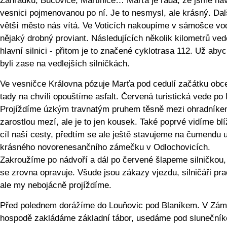
Zahrádku, Bučovice, Martinice… Marťa je ráda, že jsme navš
vesnici pojmenovanou po ní. Je to nesmysl, ale krásný. Dal
větší město nás vítá. Ve Voticích nakoupíme v sámošce vo
nějaký drobný proviant. Následujících několik kilometrů ved
hlavní silnici - přitom je to značené cyklotrasa 112. Už ab
byli zase na vedlejších silničkách.
Ve vesničce Královna pózuje Marťa pod cedulí začátku obce
tady na chvíli opouštíme asfalt. Červená turistická vede po 
Projíždíme úzkým travnatým pruhem těsně mezi ohradníke
zarostlou mezí, ale je to jen kousek. Také poprvé vidíme blí
cíl naší cesty, předtím se ale ještě stavujeme na čumendu 
krásného novorenesančního zámečku v Odlochovicích.
Zakroužíme po nádvoří a dál po červené šlapeme silničkou,
se zrovna opravuje. Všude jsou zákazy vjezdu, silničáři pra
ale my nebojácně projíždíme.
Před polednem dorážíme do Louňovic pod Blaníkem. V Zá
hospodě zakládáme základní tábor, usedáme pod sluneční