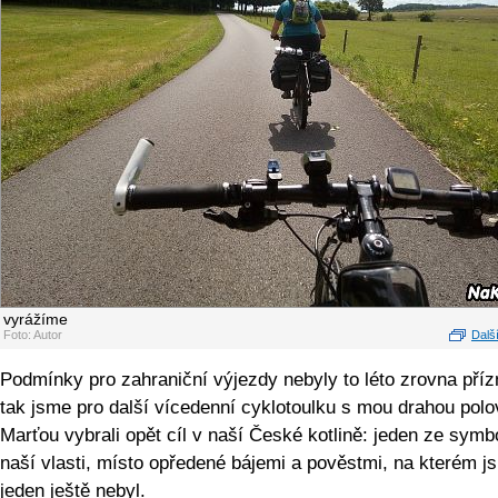
vyrážíme
Foto: Autor
Další
Podmínky pro zahraniční výjezdy nebyly to léto zrovna příz
tak jsme pro další vícedenní cyklotoulku s mou drahou polo
Marťou vybrali opět cíl v naší České kotlině: jeden ze symb
naší vlasti, místo opředené bájemi a pověstmi, na kterém j
jeden ještě nebyl.