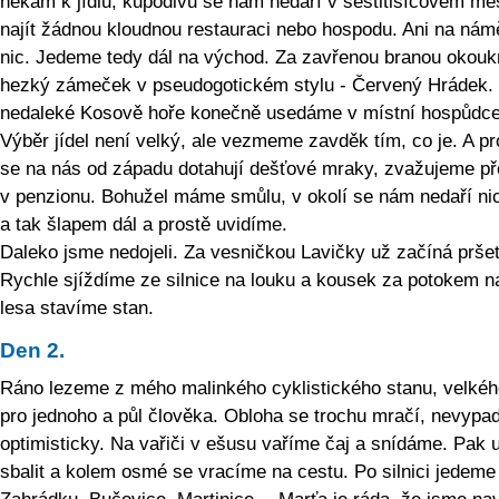
někam k jídlu, kupodivu se nám nedaří v šestitisícovém mě
najít žádnou kloudnou restauraci nebo hospodu. Ani na nám
nic. Jedeme tedy dál na východ. Za zavřenou branou okou
hezký zámeček v pseudogotickém stylu - Červený Hrádek.
nedaleké Kosově hoře konečně usedáme v místní hospůdce
Výběr jídel není velký, ale vezmeme zavděk tím, co je. A p
se na nás od západu dotahují dešťové mraky, zvažujeme př
v penzionu. Bohužel máme smůlu, v okolí se nám nedaří nic 
a tak šlapem dál a prostě uvidíme.
Daleko jsme nedojeli. Za vesničkou Lavičky už začíná pršet
Rychle sjíždíme ze silnice na louku a kousek za potokem na
lesa stavíme stan.
Den 2.
Ráno lezeme z mého malinkého cyklistického stanu, velkéh
pro jednoho a půl člověka. Obloha se trochu mračí, nevyp
optimisticky. Na vařiči v ešusu vaříme čaj a snídáme. Pak 
sbalit a kolem osmé se vracíme na cestu. Po silnici jedeme