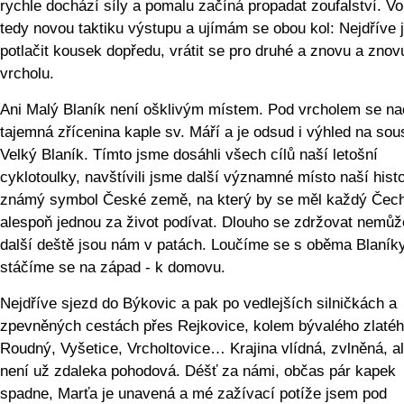
rychle dochází síly a pomalu začíná propadat zoufalství. Vo
tedy novou taktiku výstupu a ujímám se obou kol: Nejdříve 
potlačit kousek dopředu, vrátit se pro druhé a znovu a znov
vrcholu.
Ani Malý Blaník není ošklivým místem. Pod vrcholem se na
tajemná zřícenina kaple sv. Máří a je odsud i výhled na sou
Velký Blaník. Tímto jsme dosáhli všech cílů naší letošní
cyklotoulky, navštívili jsme další významné místo naší histo
známý symbol České země, na který by se měl každý Čec
alespoň jednou za život podívat. Dlouho se zdržovat nemů
další deště jsou nám v patách. Loučíme se s oběma Blaník
stáčíme se na západ - k domovu.
Nejdříve sjezd do Býkovic a pak po vedlejších silničkách a
zpevněných cestách přes Rejkovice, kolem bývalého zlatéh
Roudný, Vyšetice, Vrcholtovice… Krajina vlídná, zvlněná, al
není už zdaleka pohodová. Déšť za námi, občas pár kapek
spadne, Marťa je unavená a mé zažívací potíže jsem pod