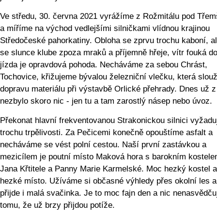
Ve středu, 30. června 2021 vyrážíme z Rožmitálu pod Tře
a míříme na východ vedlejšími silničkami vlídnou krajinou
Středočeské pahorkatiny. Obloha se zprvu trochu kaboní, a
se slunce klube zpoza mraků a příjemně hřeje, vítr fouká d
jízda je opravdová pohoda. Necháváme za sebou Chrást,
Tochovice, křižujeme bývalou železniční vlečku, která slouž
dopravu materiálu při výstavbě Orlické přehrady. Dnes už z
nezbylo skoro nic - jen tu a tam zarostlý násep nebo úvoz.
Překonat hlavní frekventovanou Strakonickou silnici vyžadu
trochu trpělivosti. Za Pečicemi konečně opouštíme asfalt a
necháváme se vést polní cestou. Naší první zastávkou a
mezicílem je poutní místo Maková hora s barokním kostele
Jana Křtitele a Panny Marie Karmelské. Moc hezký kostel 
hezké místo. Užíváme si občasné výhledy přes okolní les 
přijde i malá svačinka. Je to moc fajn den a nic nenasvědču
tomu, že už brzy přijdou potíže.