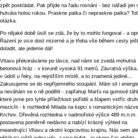
zpět poskládat. Pak přijde na řadu rovnání - bez nářadí jen 
hulváta holou rukou. Praskne patka či nepraskne patka? Toť
otázka.
Po nějaké době úsilí se zdá, že by to mohlo fungovat - a op
Řazení je sice dost mizerné a je třeba vše během cesty ješ
doladit, ale jedeme dál!
Vltavu překonáváme po lávce, nad námi se zvedá mohutná
betonová hráz - v koruně vysoká 91 metrů. Závratná výška
v údolí u řeky, na nejnižším místě, a to znamená jediné...
Zakusujeme se do nepříjemného stoupání. Mám sil i energie
a neváhám se o ně podělit - zapřahuji Marťu na gumové táhl
které jsme pro tyhle příležitosti pořídili a šlapem vstříc dr
mezicíli - k rozhledně Milada na kopci s romantickým názv
Krchov. Dřevěná rozhledna v nadmořské výšce 489 m.n.m. 
postavena poměrně nedávno a nabízí krásný výhled na
meandrující Vltavu a okolní kopcovitou krajinu. Nás sem al
přilákala ještě jedna věc, a sice bufet - je skoro čas oběda.