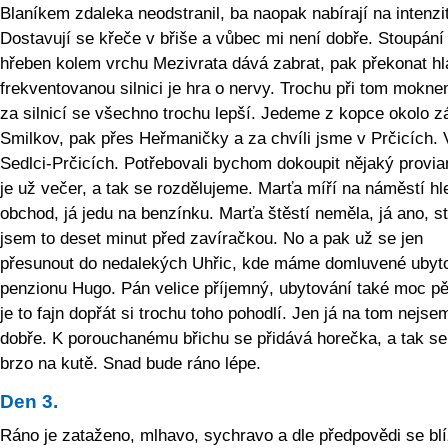
Blaníkem zdaleka neodstranil, ba naopak nabírají na intenzi
Dostavují se křeče v břiše a vůbec mi není dobře. Stoupání
hřeben kolem vrchu Mezivrata dává zabrat, pak překonat hl
frekventovanou silnici je hra o nervy. Trochu při tom mokne
za silnicí se všechno trochu lepší. Jedeme z kopce okolo 
Smilkov, pak přes Heřmaničky a za chvíli jsme v Prčicích. 
Sedlci-Prčicích. Potřebovali bychom dokoupit nějaký provian
je už večer, a tak se rozdělujeme. Marťa míří na náměstí hl
obchod, já jedu na benzínku. Marťa štěstí neměla, já ano, st
jsem to deset minut před zavíračkou. No a pak už se jen
přesunout do nedalekých Uhřic, kde máme domluvené ubyt
penzionu Hugo. Pán velice příjemný, ubytování také moc p
je to fajn dopřát si trochu toho pohodlí. Jen já na tom nejs
dobře. K porouchanému břichu se přidává horečka, a tak se
brzo na kutě. Snad bude ráno lépe.
Den 3.
Ráno je zataženo, mlhavo, sychravo a dle předpovědi se blí