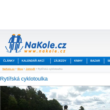
ČLÁNKY
KALENDÁŘ AKCÍ
ZÁJEZDY
KNIHY
BAZAR
S
NaKole.cz
>
Blog
>
JohnyB
> Rytířská cyklotoulka
Rytířská cyklotoulka