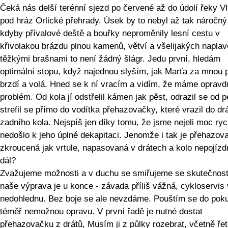
Čeká nás delší terénní sjezd po červené až do údolí řeky Vl
pod hráz Orlické přehrady. Úsek by to nebyl až tak náročný
kdyby přívalové deště a bouřky neproměnily lesní cestu v
křivolakou brázdu plnou kamenů, větví a všelijakých naplav
těžkými brašnami to není žádný šlágr. Jedu první, hledám
optimální stopu, když najednou slyším, jak Marťa za mnou 
brzdí a volá. Hned se k ní vracím a vidím, že máme opravd
problém. Od kola jí odstřelil kámen jak pěst, odrazil se od p
strefil se přímo do vodítka přehazovačky, které vrazil do dr
zadního kola. Nejspíš jen díky tomu, že jsme nejeli moc ryc
nedošlo k jeho úplné dekapitaci. Jenomže i tak je přehazov
zkroucená jak vrtule, napasovaná v drátech a kolo nepojízd
dál?
Zvažujeme možnosti a v duchu se smiřujeme se skutečnost
naše výprava je u konce - závada příliš vážná, cykloservis 
nedohlednu. Bez boje se ale nevzdáme. Pouštím se do pok
téměř nemožnou opravu. V první řadě je nutné dostat
přehazovačku z drátů, Musím ji z půlky rozebrat, včetně řet