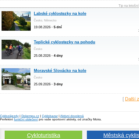
Tip na letošn
Labské cyklostezky na kole
Česko, Německo
19.08.2026 -
5 dní
Teplické cyklostezky na pohodu
Česko
25.08.2026 -
4 dny
Moravské Slovácko na kole
Česko
25.09.2026 -
3 dny
[
Další 
Cyklozájezdy
|
Dokempu.cz
|
Cyklobazar
|
Aktivni dovolená
Perfektní
funkční oblečení
pro vaše sportovní aktivity, od značky Moira.
Cykloturistika
Městská cyklis