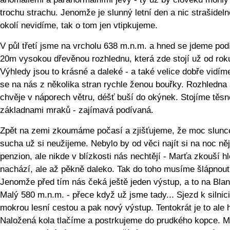
trochu strachu. Jenomže je slunný letní den a nic strašidel
okolí nevidíme, tak o tom jen vtipkujeme.
V půl třetí jsme na vrcholu 638 m.n.m. a hned se jdeme pod
20m vysokou dřevěnou rozhlednu, která zde stojí už od rok
Výhledy jsou to krásné a daleké - a také velice dobře vidíme
se na nás z několika stran rychle ženou bouřky. Rozhledna
chvěje v náporech větru, déšť buší do okýnek. Stojíme těs
základnami mraků - zajímavá podívaná.
Zpět na zemi zkoumáme počasí a zjišťujeme, že moc slunc
sucha už si neužijeme. Nebylo by od věci najít si na noc ně
penzion, ale nikde v blízkosti nás nechtějí - Marťa zkouší hl
nachází, ale až pěkně daleko. Tak do toho musíme šlápnout
Jenomže před tím nás čeká ještě jeden výstup, a to na Blan
Malý 580 m.n.m. - přece když už jsme tady... Sjezd k silnici
mokrou lesní cestou a pak nový výstup. Tentokrát je to ale h
Naložená kola tlačíme a postrkujeme do prudkého kopce. M