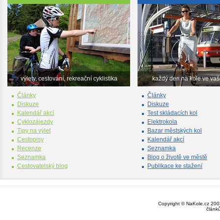
výlety, cestování, rekreační cyklistika
každý den na kole ve va
Články
Články
Diskuze
Diskuze
Kalendář akcí
Test skládacích kol
Cyklozájezdy
Elektrokola
Tipy na výlet
Bazar městských kol
Cestopisy
Kalendář akcí
Recenze
Seznamka
Seznamka
Blog o životě ve městě
Cestovatelský blog
Publikace ke stažení
Copyright © NaKole.cz 2003
článk