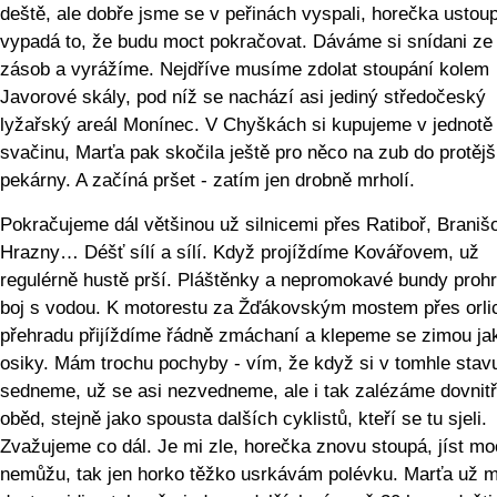
deště, ale dobře jsme se v peřinách vyspali, horečka ustoup
vypadá to, že budu moct pokračovat. Dáváme si snídani ze
zásob a vyrážíme. Nejdříve musíme zdolat stoupání kolem
Javorové skály, pod níž se nachází asi jediný středočeský
lyžařský areál Monínec. V Chyškách si kupujeme v jednotě
svačinu, Marťa pak skočila ještě pro něco na zub do protějš
pekárny. A začíná pršet - zatím jen drobně mrholí.
Pokračujeme dál většinou už silnicemi přes Ratiboř, Braniš
Hrazny… Déšť sílí a sílí. Když projíždíme Kovářovem, už
regulérně hustě prší. Pláštěnky a nepromokavé bundy prohr
boj s vodou. K motorestu za Žďákovským mostem přes orli
přehradu přijíždíme řádně zmáchaní a klepeme se zimou ja
osiky. Mám trochu pochyby - vím, že když si v tomhle stav
sedneme, už se asi nezvedneme, ale i tak zalézáme dovnitř
oběd, stejně jako spousta dalších cyklistů, kteří se tu sjeli.
Zvažujeme co dál. Je mi zle, horečka znovu stoupá, jíst mo
nemůžu, tak jen horko těžko usrkávám polévku. Marťa už m