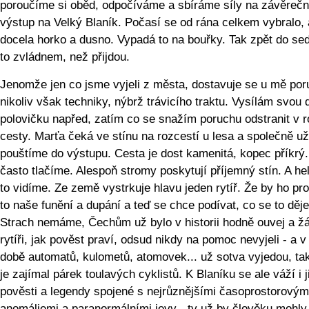
poroučíme si oběd, odpočíváme a sbíráme síly na závěreč
výstup na Velký Blaník. Počasí se od rána celkem vybralo, 
docela horko a dusno. Vypadá to na bouřky. Tak zpět do sed
to zvládnem, než přijdou.
Jenomže jen co jsme vyjeli z města, dostavuje se u mě por
nikoliv však techniky, nýbrž trávicího traktu. Vysílám svou
polovičku napřed, zatím co se snažím poruchu odstranit v r
cesty. Marťa čeká ve stínu na rozcestí u lesa a společně u
pouštíme do výstupu. Cesta je dost kamenitá, kopec příkrý
často tlačíme. Alespoň stromy poskytují příjemný stín. A he
to vidíme. Ze země vystrkuje hlavu jeden rytíř. Že by ho pro
to naše funění a dupání a teď se chce podívat, co se to děj
Strach nemáme, Čechům už bylo v historii hodně ouvej a ž
rytíři, jak pověst praví, odsud nikdy na pomoc nevyjeli - a v
době automatů, kulometů, atomovek... už sotva vyjedou, ta
je zajímal párek toulavých cyklistů. K Blaníku se ale váží i j
pověsti a legendy spojené s nejrůznějšími časoprostorovým
anomáliemi a paranormálními jevy - ty už by člověku mohly