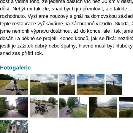
dost a vidina toho, že jedeme dalších víc než 30 km v dešti, 
děsí. Nebýt mi tak zle, snad bych ji i přemluvil, ale takhle…
rozhodnuto. Vysíláme nouzový signál na domovskou základ
teple restaurace vyčkáváme na záchranné vozidlo. Škoda, 
jsme nemohli výpravu dotáhnout až do konce, ale i tak jsme
dosáhli a pěkně se projeli. Konec konců, jak se říká: nezále
jestli je zážitek dobrý nebo špatný, hlavně musí být hluboký
snad zas příští rok.
Fotogalerie