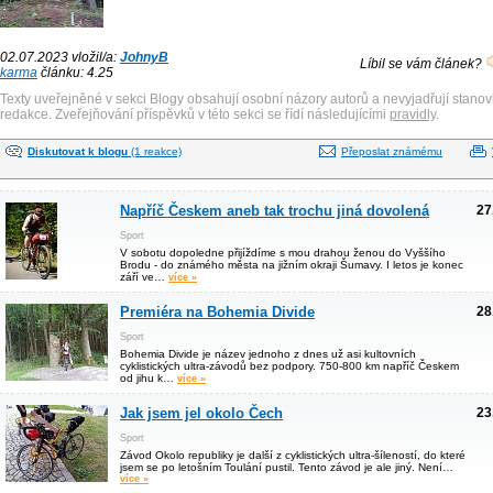
02.07.2023 vložil/a:
JohnyB
Líbil se vám článek?
karma
článku: 4.25
Texty uveřejněné v sekci Blogy obsahují osobní názory autorů a nevyjadřují stanov
redakce. Zveřejňování příspěvků v této sekci se řídí následujícími
pravidly
.
Diskutovat k blogu
(1 reakce)
Přeposlat známému
Napříč Českem aneb tak trochu jiná dovolená
27
Sport
V sobotu dopoledne přijíždíme s mou drahou ženou do Vyššího
Brodu - do známého města na jižním okraji Šumavy. I letos je konec
září ve…
více »
Premiéra na Bohemia Divide
28
Sport
Bohemia Divide je název jednoho z dnes už asi kultovních
cyklistických ultra-závodů bez podpory. 750-800 km napříč Českem
od jihu k…
více »
Jak jsem jel okolo Čech
23
Sport
Závod Okolo republiky je další z cyklistických ultra-šíleností, do které
jsem se po letošním Toulání pustil. Tento závod je ale jiný. Není…
více »