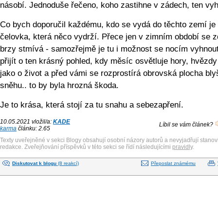
násobí. Jednoduše řečeno, koho zastihne v zádech, ten vyh
Co bych doporučil každému, kdo se vydá do těchto zemí je
čelovka, která něco vydrží. Přece jen v zimním období se 
brzy stmívá - samozřejmě je tu i možnost se nocím vyhnout
přijít o ten krásný pohled, kdy měsíc osvětluje hory, hvězdy 
jako o život a před vámi se rozprostírá obrovská plocha bly
sněhu.. to by byla hrozná škoda.
Je to krása, která stojí za tu snahu a sebezapření.
10.05.2021 vložil/a:
KADE
Líbil se vám článek?
karma
článku: 2.65
Texty uveřejněné v sekci Blogy obsahují osobní názory autorů a nevyjadřují stanov
redakce. Zveřejňování příspěvků v této sekci se řídí následujícími
pravidly
.
Diskutovat k blogu
(8 reakcí)
Přeposlat známému