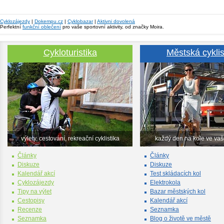
Cyklozájezdy
|
Dokempu.cz
|
Cyklobazar
|
Aktivni dovolená
Perfektní
funkční oblečení
pro vaše sportovní aktivity, od značky Moira.
Cykloturistika
Městská cyklis
výlety, cestování, rekreační cyklistika
každý den na kole ve va
Články
Články
Diskuze
Diskuze
Kalendář akcí
Test skládacích kol
Cyklozájezdy
Elektrokola
Tipy na výlet
Bazar městských kol
Cestopisy
Kalendář akcí
Recenze
Seznamka
Seznamka
Blog o životě ve městě