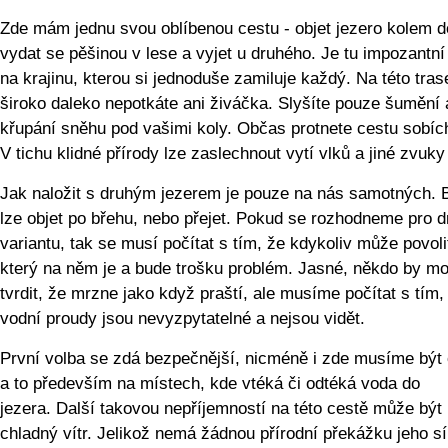
Zde mám jednu svou oblíbenou cestu - objet jezero kolem d
vydat se pěšinou v lese a vyjet u druhého. Je tu impozantní
na krajinu, kterou si jednoduše zamiluje každý. Na této tras
široko daleko nepotkáte ani živáčka. Slyšíte pouze šumění 
křupání sněhu pod vašimi koly. Občas protnete cestu sobíc
V tichu klidné přírody lze zaslechnout vytí vlků a jiné zvuky 
Jak naložit s druhým jezerem je pouze na nás samotných. 
lze objet po břehu, nebo přejet. Pokud se rozhodneme pro 
variantu, tak se musí počítat s tím, že kdykoliv může povolit
který na něm je a bude trošku problém. Jasné, někdo by mo
tvrdit, že mrzne jako když praští, ale musíme počítat s tím,
vodní proudy jsou nevyzpytatelné a nejsou vidět.
První volba se zdá bezpečnější, nicméně i zde musíme být 
a to především na místech, kde vtéká či odtéká voda do
jezera. Další takovou nepříjemností na této cestě může být
chladný vítr. Jelikož nemá žádnou přírodní překážku jeho sí