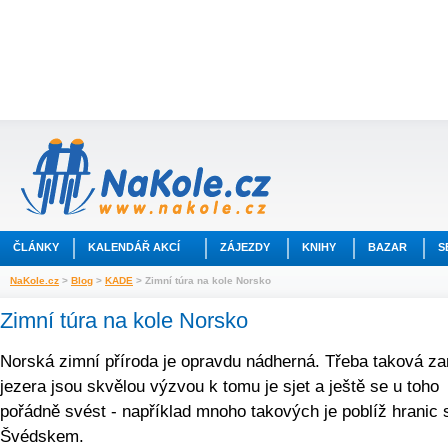
ČLÁNKY
KALENDÁŘ AKCÍ
ZÁJEZDY
KNIHY
BAZAR
S
NaKole.cz
>
Blog
>
KADE
> Zimní túra na kole Norsko
Zimní túra na kole Norsko
Norská zimní příroda je opravdu nádherná. Třeba taková z
jezera jsou skvělou výzvou k tomu je sjet a ještě se u toho
pořádně svést - například mnoho takových je poblíž hranic 
Švédskem.