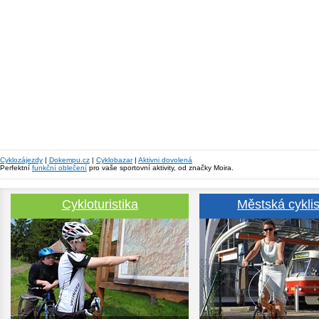
Cyklozájezdy
|
Dokempu.cz
|
Cyklobazar
|
Aktivni dovolená
Perfektní
funkční oblečení
pro vaše sportovní aktivity, od značky Moira.
Cykloturistika
Městská cyklis