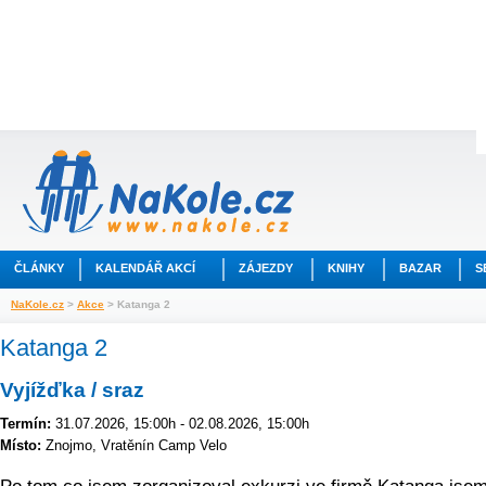
ČLÁNKY
KALENDÁŘ AKCÍ
ZÁJEZDY
KNIHY
BAZAR
S
NaKole.cz
>
Akce
> Katanga 2
Katanga 2
Vyjížďka / sraz
Termín:
31.07.2026, 15:00h - 02.08.2026, 15:00h
Místo:
Znojmo, Vratěnín Camp Velo