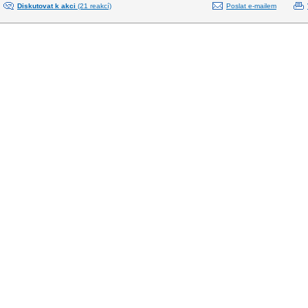
Diskutovat k akci
(21 reakcí)
Poslat e-mailem