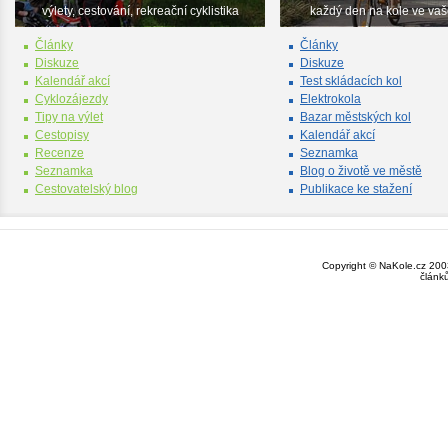
výlety, cestování, rekreační cyklistika
každý den na kole ve va
Články
Články
Diskuze
Diskuze
Kalendář akcí
Test skládacích kol
Cyklozájezdy
Elektrokola
Tipy na výlet
Bazar městských kol
Cestopisy
Kalendář akcí
Recenze
Seznamka
Seznamka
Blog o životě ve městě
Cestovatelský blog
Publikace ke stažení
Copyright © NaKole.cz 2003
článk