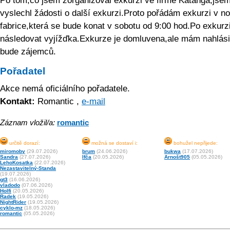
Po tom,co jsem zorganizoval exkurzi ve firmě Katanga,jse
vyslechl žádosti o další exkurzi.Proto pořádám exkurzi v n
fabrice,která se bude konat v sobotu od 9:00 hod.Po exkurz
následovat vyjížďka.Exkurze je domluvena,ale mám nahlásit
bude zájemců.
Pořadatel
Akce nemá oficiálního pořadatele.
Kontakt:
Romantic ,
e-mail
Záznam vložil/a:
romantic
určitě dorazí:
možná se dostaví i:
bohužel nepřijede:
miromoby
(29.07.2026)
brum
(24.06.2026)
bukwa
(17.07.2026)
Sandra
(27.07.2026)
Ifča
(20.05.2026)
Arnošt905
(05.05.2026)
LehoKosatka
(22.07.2026)
Nezastavitelný-Standa
(19.07.2026)
gt3
(16.06.2026)
vladodo
(07.06.2026)
Holfi
(20.05.2026)
Radek
(19.05.2026)
NightRider
(19.05.2026)
cyklo-mz
(18.05.2026)
romantic
(05.05.2026)