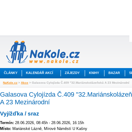
ČLÁNKY
KALENDÁŘ AKCÍ
ZÁJEZDY
KNIHY
BAZAR
S
NaKole.cz
>
Akce
> Galasova Cylojízda Č.409 "32.Mariánskolázeňská A 23 Mezinárodní
Galasova Cylojízda Č.409 "32.Mariánskoláze
A 23 Mezinárodní
Vyjížďka / sraz
Termín:
28.06.2026, 08:45h - 28.06.2026, 16:15h
Místo:
Mariánské Lázně, Mírové Námĕstí U Kašny