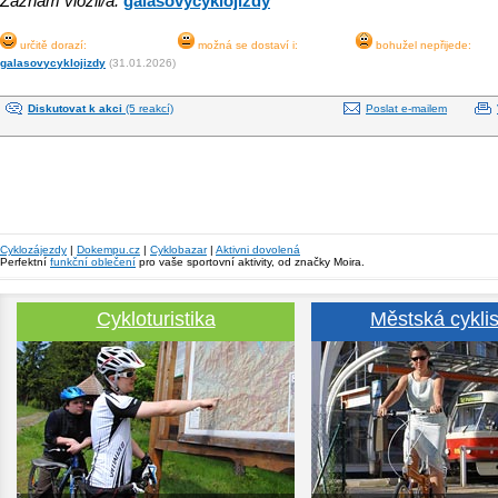
Záznam vložil/a:
galasovycyklojizdy
určitě dorazí:
možná se dostaví i:
bohužel nepřijede:
galasovycyklojizdy
(31.01.2026)
Diskutovat k akci
(5 reakcí)
Poslat e-mailem
Cyklozájezdy
|
Dokempu.cz
|
Cyklobazar
|
Aktivni dovolená
Perfektní
funkční oblečení
pro vaše sportovní aktivity, od značky Moira.
Cykloturistika
Městská cyklis