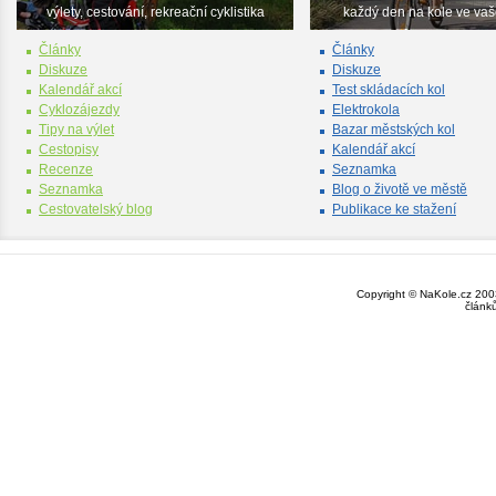
výlety, cestování, rekreační cyklistika
každý den na kole ve va
Články
Články
Diskuze
Diskuze
Kalendář akcí
Test skládacích kol
Cyklozájezdy
Elektrokola
Tipy na výlet
Bazar městských kol
Cestopisy
Kalendář akcí
Recenze
Seznamka
Seznamka
Blog o životě ve městě
Cestovatelský blog
Publikace ke stažení
Copyright © NaKole.cz 2003
článk