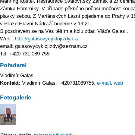
Mähring Kostel, Restaurace Svatovítský Zámek a Zřícenina
Zámku Hamrníky. V případe pěkného počasi možnost koup
plavky sebou. Z Mariánských Lázní pojedeme do Prahy v 1
v Praze Hlavní Nádraží budeme v 19:21 .
S pozdravem se na Vás těším a kolu zdar, Vláďa Galas .
Web :
http://galasovycyklojizdy.cz/
email:
galasovycyklojizdy@seznam.cz
Tel. +420 731 089 755
Pořadatel
Vladimír Galas
Kontakt:
Vladimír Galas, +420731089755,
e-mail
,
web
Fotogalerie