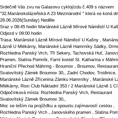
Srdečně Vás zvu na Galasovu cyklojízdu č.409 s názvem
"32.Mariánskolázeňská A 23 Mezinárodní " která se koná d
28.06.2026(Sunday) Neděle
Sraz v 08:45 hodin Mariánské Lázně Mírové Náměstí U Ka
Odjezd v 09:00 hodin
Trasa: Mariánské Lázně Mírové Náměstí U Kašny , Marián
Lázně U Mlékárny, Mariánské Lázně Hamrníky Sádky, Drmo
Rozhledna Panský Vrch, Tři Sekery, Tachovská Huť, Janov
Pramen, Slatina Pomník, Farní kostel St. Katharina v Mähri
Hraniční Přechod Mähring - Broumov , Broumov, Restauran
Svatovítský Zámek Broumov 30,, Zadní Chodov, Trstěnice,
Mariánské Lázně Zřícenina Zámku Hamrníky , Mariánské L
Mlékárny, Roxi Club Nákladní 353 / 2 Mariánské Lázně 1 Cí
Odpočinková místa: Rozhledna Panský Vrch, Restaurant
Svatovítský Zámek Broumov 30,,
Moc se teším na projížďku a spoustu zajímavostí cestou ,
Rozhledna Panský Vrch , Janovského pramen , Slatina Pom