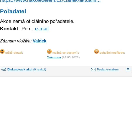
https://www.nakoledetem.cz/clanek/aktualni...
Pořadatel
Akce nemá oficiálního pořadatele.
Kontakt:
Petr ,
e-mail
Záznam vložil/a:
Valdek
určitě dorazí:
možná se dostaví i:
bohužel nepřijede:
Yokozuna
(24.05.2021)
Diskutovat k akci
(0 reakcí)
Poslat e-mailem