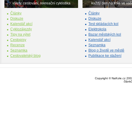
výlety, cestování, rekreační cyklistika
každý den na kole ve va
Články
Články
Diskuze
Diskuze
Kalendář akcí
Test skládacích kol
Cyklozájezdy
Elektrokola
Tipy na výlet
Bazar městských kol
Cestopisy
Kalendář akcí
Recenze
Seznamka
Seznamka
Blog o životě ve městě
Cestovatelský blog
Publikace ke stažení
Copyright © NaKole.cz 2003
článk