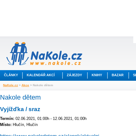
ČLÁNKY
KALENDÁŘ AKCÍ
ZÁJEZDY
KNIHY
BAZAR
S
NaKole.cz
>
Akce
> Nakole dětem
Nakole dětem
Vyjížďka / sraz
Termín:
02.06.2021, 01:00h - 12.06.2021, 01:00h
Místo:
Hlučín, Hlučín