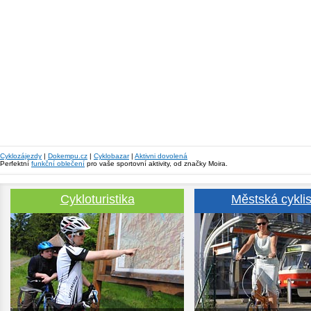
Cyklozájezdy
|
Dokempu.cz
|
Cyklobazar
|
Aktivni dovolená
Perfektní
funkční oblečení
pro vaše sportovní aktivity, od značky Moira.
Cykloturistika
Městská cyklis