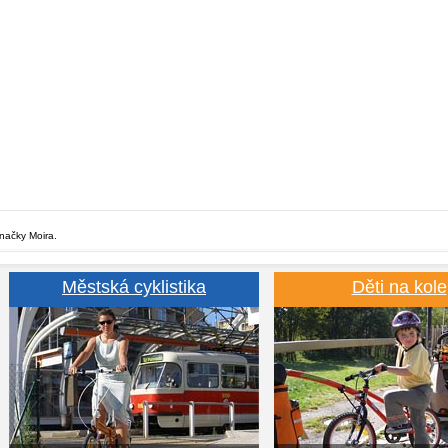
značky Moira.
Městská cyklistika
Děti na kole