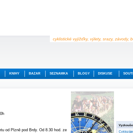
cyklistické vyjížďky, výlety, srazy, závody,
KNIHY
BAZAR
SEZNAMKA
BLOGY
DISKUSE
SOUT
00h
Vyzkoušej
etu od Plzně pod Brdy. Od 8.30 hod. ze
Cyklozáj