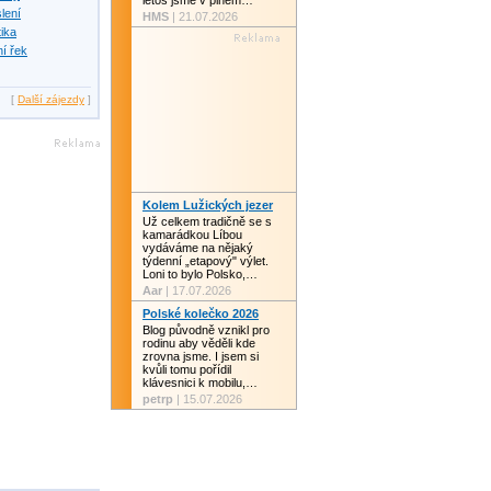
letos jsme v plném…
slení
HMS
| 21.07.2026
tika
í řek
[
Další zájezdy
]
Kolem Lužických jezer
Už celkem tradičně se s
kamarádkou Líbou
vydáváme na nějaký
týdenní „etapový" výlet.
Loni to bylo Polsko,…
Aar
| 17.07.2026
Polské kolečko 2026
Blog původně vznikl pro
rodinu aby věděli kde
zrovna jsme. I jsem si
kvůli tomu pořídil
klávesnici k mobilu,…
petrp
| 15.07.2026