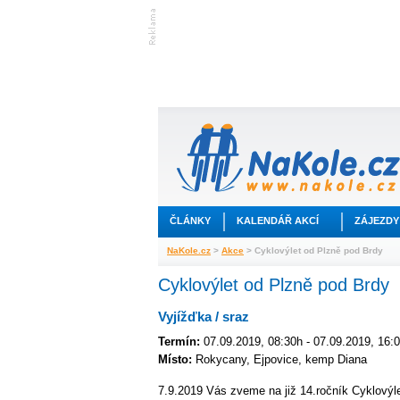
ČLÁNKY
KALENDÁŘ AKCÍ
ZÁJEZDY
NaKole.cz
>
Akce
> Cyklovýlet od Plzně pod Brdy
Cyklovýlet od Plzně pod Brdy
Vyjížďka / sraz
Termín:
07.09.2019, 08:30h - 07.09.2019, 16:
Místo:
Rokycany, Ejpovice, kemp Diana
7.9.2019 Vás zveme na již 14.ročník Cyklovýl