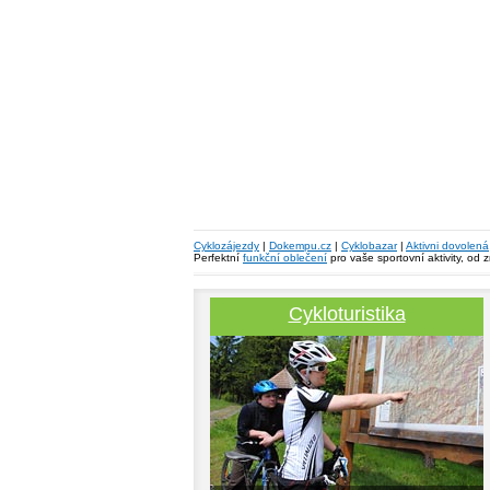
Cyklozájezdy
|
Dokempu.cz
|
Cyklobazar
|
Aktivni dovolená
Perfektní
funkční oblečení
pro vaše sportovní aktivity, od 
Cykloturistika