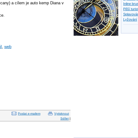
ycany) a cílem je auto kemp Diana v
Inline bru
Pěší turis
Splavován
ce.
Lyžování
il
,
web
Poslat e-mailem
Vytisknout
Sdílet
|