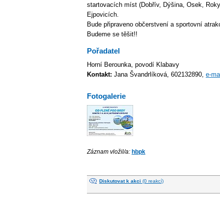
startovacích míst (Dobřív, Dýšina, Osek, Rok
Ejpovicích.
Bude připraveno občerstvení a sportovní atrak
Budeme se těšit!!
Pořadatel
Horní Berounka, povodí Klabavy
Kontakt:
Jana Švandrlíková, 602132890,
e-ma
Fotogalerie
Záznam vložil/a:
hbpk
Diskutovat k akci
(0 reakcí)