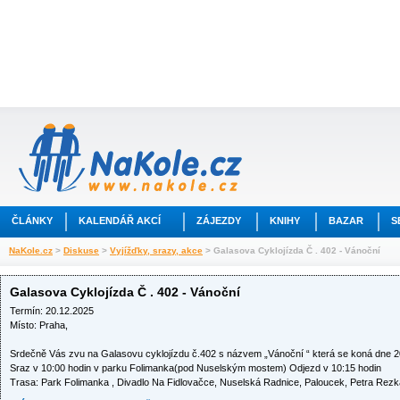
ČLÁNKY
KALENDÁŘ AKCÍ
ZÁJEZDY
KNIHY
BAZAR
S
NaKole.cz
>
Diskuse
>
Vyjížďky, srazy, akce
> Galasova Cyklojízda Č . 402 - Vánoční
Galasova Cyklojízda Č . 402 - Vánoční
Termín: 20.12.2025
Místo: Praha,
Srdečně Vás zvu na Galasovu cyklojízdu č.402 s názvem „Vánoční “ která se koná dne 2
Sraz v 10:00 hodin v parku Folimanka(pod Nuselským mostem) Odjezd v 10:15 hodin
Trasa: Park Folimanka , Divadlo Na Fidlovačce, Nuselská Radnice, Paloucek, Petra Rezk