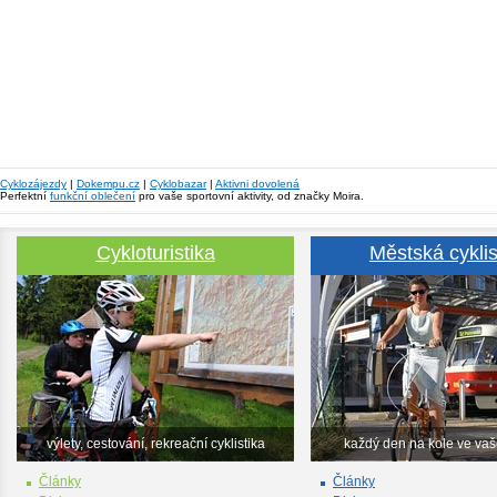
Cyklozájezdy
|
Dokempu.cz
|
Cyklobazar
|
Aktivni dovolená
Perfektní
funkční oblečení
pro vaše sportovní aktivity, od značky Moira.
Cykloturistika
Městská cyklis
výlety, cestování, rekreační cyklistika
každý den na kole ve va
Články
Články