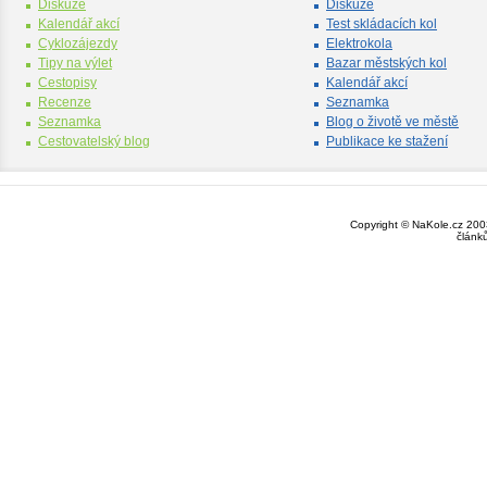
Diskuze
Diskuze
Kalendář akcí
Test skládacích kol
Cyklozájezdy
Elektrokola
Tipy na výlet
Bazar městských kol
Cestopisy
Kalendář akcí
Recenze
Seznamka
Seznamka
Blog o životě ve městě
Cestovatelský blog
Publikace ke stažení
Copyright © NaKole.cz 2003
článk