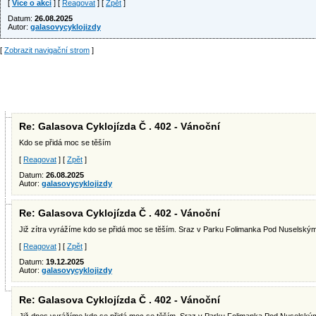
[
Více o akci
] [
Reagovat
] [
Zpět
]
Datum:
26.08.2025
Autor:
galasovycyklojizdy
[
Zobrazit navigační strom
]
Re: Galasova Cyklojízda Č . 402 - Vánoční
Kdo se přidá moc se těším
[
Reagovat
] [
Zpět
]
Datum:
26.08.2025
Autor:
galasovycyklojizdy
Re: Galasova Cyklojízda Č . 402 - Vánoční
Již zítra vyrážíme kdo se přidá moc se tĕším. Sraz v Parku Folimanka Pod Nuselským
[
Reagovat
] [
Zpět
]
Datum:
19.12.2025
Autor:
galasovycyklojizdy
Re: Galasova Cyklojízda Č . 402 - Vánoční