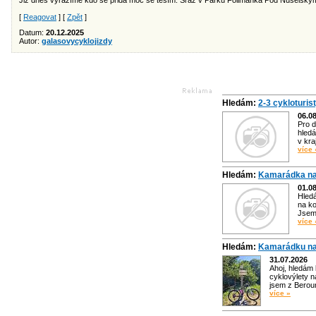
Již dnes vyrážíme kdo se přidá moc se těším. Sraz v Parku Folimanka Pod Nuselský
[
Reagovat
] [
Zpět
]
Datum:
20.12.2025
Autor:
galasovycyklojizdy
Hledám:
2-3 cykloturis
06.0
Pro d
hledá
v kra
více 
Hledám:
Kamarádka na
01.0
Hled
na ko
Jsem 
více 
Hledám:
Kamarádku na
31.07.2026
Ahoj, hledám
cyklovýlety n
jsem z Bero
více »