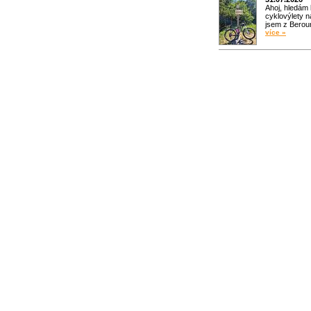
Ahoj, hledám
cyklovýlety n
jsem z Bero
více »