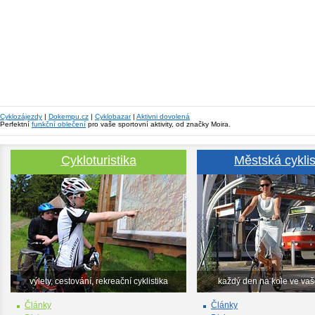
Cyklozájezdy
|
Dokempu.cz
|
Cyklobazar
|
Aktivni dovolená
Perfektní
funkční oblečení
pro vaše sportovní aktivity, od značky Moira.
Cykloturistika
Městská cyklis
výlety, cestování, rekreační cyklistika
každý den na kole ve va
Články
Články