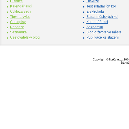
Diskuze
Diskuze
Kalendář akcí
Test skládacích kol
Cyklozájezdy
Elektrokola
Tipy na výlet
Bazar městských kol
Cestopisy
Kalendář akcí
Recenze
Seznamka
Seznamka
Blog o životě ve městě
Cestovatelský blog
Publikace ke stažení
Copyright © NaKole.cz 2003
článk