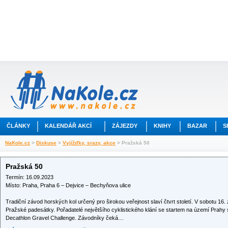
ČLÁNKY
KALENDÁŘ AKCÍ
ZÁJEZDY
KNIHY
BAZAR
S
NaKole.cz
>
Diskuse
>
Vyjížďky, srazy, akce
> Pražská 50
Pražská 50
Termín: 16.09.2023
Místo: Praha, Praha 6 – Dejvice – Bechyňova ulice
Tradiční závod horských kol určený pro širokou veřejnost slaví čtvrt století. V sobotu 16. 
Pražské padesátky. Pořadatelé největšího cyklistického klání se startem na území Prahy si
Decathlon Gravel Challenge. Závodníky čeká…