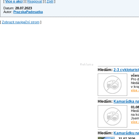
[
Více o akci
] [
Reagovat
] [
Zpět
]
Datum:
28.07.2023
Autor:
PrazskaPadesatka
[
Zobrazit navigační strom
]
Hledám:
2-3 cykloturis
včer
Pro d
hledá
v kra
více 
Hledám:
Kamarádka na
01.0
Hled
na ko
Jsem 
více 
Hledám:
Kamarádku na
31.07.2026