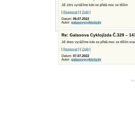
Již zítrs vyrážíme kdo se přidá moc se těším
[
Reagovat
] [
Zpět
]
Datum:
06.07.2022
Autor:
galasovycyklojizdy
Re: Galasova Cyklojízda Č.329 – 14
Již dnes vyrážíme kdo se přidá moc se těším sr
[
Reagovat
] [
Zpět
]
Datum:
07.07.2022
Autor:
galasovycyklojizdy