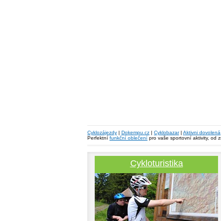
Cyklozájezdy
|
Dokempu.cz
|
Cyklobazar
|
Aktivni dovolená
Perfektní
funkční oblečení
pro vaše sportovní aktivity, od 
Cykloturistika