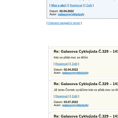
[
Více o akci
] [
Reagovat
] [
Zpět
]
Datum:
02.04.2022
Autor:
galasovycyklojizdy
[
Zobrazit navigační strom
]
Re: Galasova Cyklojízda Č.329 – 14
Kdo se přidá moc se těším
[
Reagovat
] [
Zpět
]
Datum:
02.04.2022
Autor:
galasovycyklojizdy
Re: Galasova Cyklojízda Č.329 – 14
Již tento Čtvrtek vyrážíme kdo se přidá moc se t
[
Reagovat
] [
Zpět
]
Datum:
03.07.2022
Autor:
galasovycyklojizdy
Re: Galasova Cyklojízda Č.329 – 14