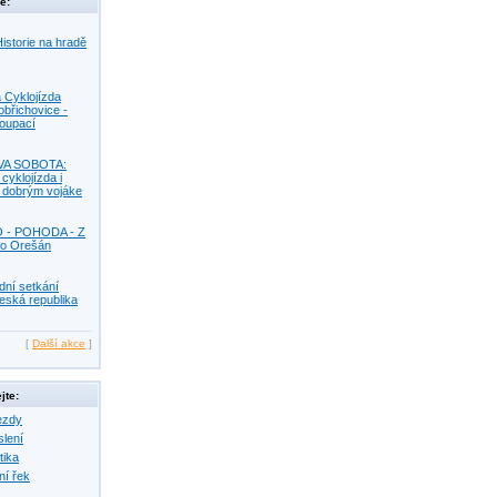
e:
istorie na hradě
 Cyklojízda
obřichovice -
Koupací
VA SOBOTA:
 cyklojízda i
s dobrým vojáke
O - POHODA - Z
o Orešán
dní setkání
eská republika
[
Další akce
]
jte:
ezdy
slení
tika
ní řek