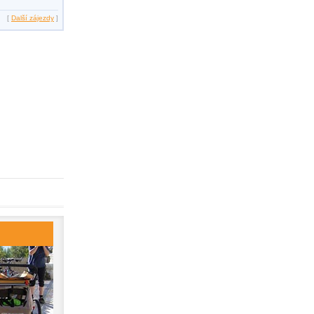
[
Další zájezdy
]