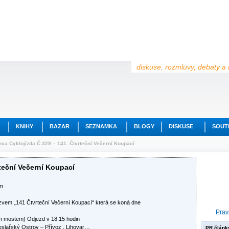
diskuse, rozmluvy, debaty a 
KNIHY
BAZAR
SEZNAMKA
BLOGY
DISKUSE
SOUT
va Cyklojízda Č.329 – 141. Čtvrteční Večerní Koupací
teční Večerní Koupací
em
vem „141 Čtvrteční Večerní Koupací“ která se koná dne
Prav
m mostem) Odjezd v 18:15 hodin
eslařský Ostrov – Přívoz , Lihovar…
PR článk