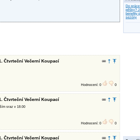
Do práce
pěšky? J
benefity p
sezóny
1. Čtvrteční Večerní Koupací
Hodnocení: 0
0
1. Čtvrteční Večerní Koupací
ěším sraz v 18.00
Hodnocení: 0
0
1. Čtvrteční Večerní Koupací