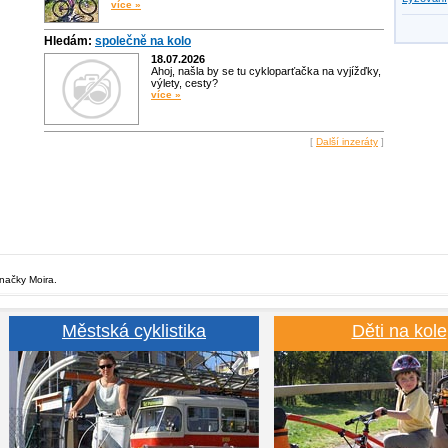
více »
Hledám:
společně na kolo
18.07.2026
Ahoj, našla by se tu cykloparťačka na vyjížďky,
výlety, cesty?
více »
[
Další inzeráty
]
značky Moira.
Městská cyklistika
Děti na kole