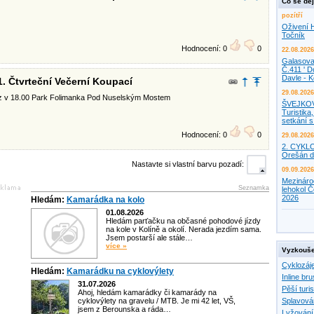
Co se děj
pozítří
Oživení H
Točník
Hodnocení: 0
0
22.08.2026
Galasova
Č.411 ' D
Davle - 
1. Čtvrteční Večerní Koupací
29.08.2026
az v 18.00 Park Folimanka Pod Nuselským Mostem
ŠVEJKO
Turistika,
setkání 
Hodnocení: 0
0
29.08.2026
2. CYKL
Orešán d
Nastavte si vlastní barvu pozadí:
09.09.2026
Mezináro
Seznamka
lehokol Č
2026
Hledám:
Kamarádka na kolo
01.08.2026
Hledám parťačku na občasné pohodové jízdy
na kole v Kolíně a okolí. Nerada jezdím sama.
Jsem postarší ale stále…
více »
Vyzkouše
Cyklozáj
Hledám:
Kamarádku na cyklovýlety
Inline bru
31.07.2026
Pěší turis
Ahoj, hledám kamarádky či kamarády na
cyklovýlety na gravelu / MTB. Je mi 42 let, VŠ,
Splavová
jsem z Berounska a ráda…
Lyžování