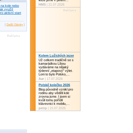
letos jsme v plném…
HMS
| 21.07.2026
 na kole nebo
ak využít
ro aktivní start
[
Další články
]
Kolem Lužických jezer
Už celkem tradičně se s
kamarádkou Líbou
vydáváme na nějaký
týdenní „etapový" výlet.
Loni to bylo Polsko,…
Aar
| 17.07.2026
Polské kolečko 2026
Blog původně vznikl pro
rodinu aby věděli kde
zrovna jsme. I jsem si
kvůli tomu pořídil
klávesnici k mobilu,…
petrp
| 15.07.2026