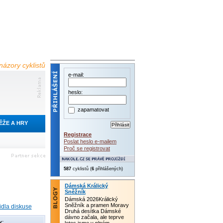
názory cyklistů
e-mail:
heslo:
zapamatovat
ĚŽE A HRY
Registrace
Poslat heslo e-mailem
Proč se registrovat
587
cyklistů (
6
přihlášených)
Dámská Králický
Sněžník
Dámská 2026Králický
Sněžník a pramen Moravy
idla diskuse
Druhá desítka Dámské
dávno začala, ale teprve
y: