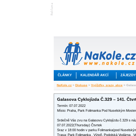
ČLÁNKY
KALENDÁŘ AKCÍ
ZÁJEZDY
NaKole.cz
>
Diskuse
>
Vyjížďky, srazy, akce
> Galaso
Galasova Cyklojízda Č.329 – 141. Čtvr
Termín: 07.07.2022
Místo: Praha, Park Folimanka Pod Nuselským Most
Srdečně Vás zvu na Galasovu Cyklojízdu č.329 s náz
07.07.2022(Thursday) Čtvrtek
Sraz v 18:00 hodin v parku Folimanka(pod Nuselský
Trasa: Park Folimanka , Výtoň, Podolská Vodárna , V