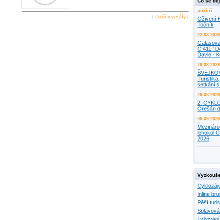
Co se děj
pozítří
[
Další inzeráty
]
Oživení H
Točník
22.08.2026
Galasova
Č.411 ' D
Davle - 
29.08.2026
ŠVEJKO
Turistika,
setkání 
29.08.2026
2. CYKL
Orešán d
09.09.2026
Mezináro
lehokol Č
2026
Vyzkouše
Cyklozáj
Inline bru
Pěší turis
Splavová
Lyžování