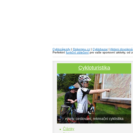
Cyklozájezdy
|
Dokempu.cz
|
Cyklobazar
|
Aktivni dovolená
Perfektní
funkční oblečení
pro vaše sportovní aktivity, od 
Cykloturistika
výlety, cestování, rekreační cyklistika
Články