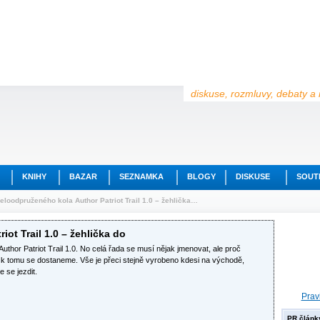
diskuse, rozmluvy, debaty a 
KNIHY
BAZAR
SEZNAMKA
BLOGY
DISKUSE
SOUT
eloodpruženého kola Author Patriot Trail 1.0 – žehlička…
ot Trail 1.0 – žehlička do
thor Patriot Trail 1.0. No celá řada se musí nějak jmenovat, ale proč
le k tomu se dostaneme. Vše je přeci stejně vyrobeno kdesi na východě,
 se jezdit.
Prav
PR článk