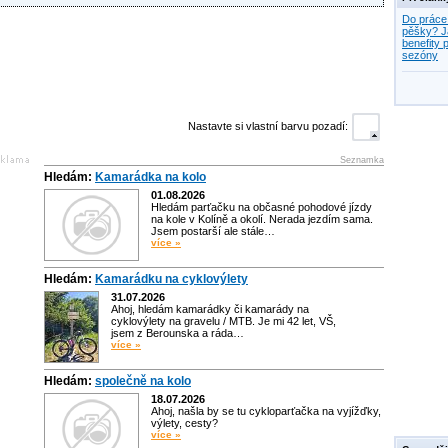
Do práce
pěšky? J
benefity p
sezóny
Nastavte si vlastní barvu pozadí:
Seznamka
Hledám:
Kamarádka na kolo
01.08.2026
Hledám parťačku na občasné pohodové jízdy
na kole v Kolíně a okolí. Nerada jezdím sama.
Jsem postarší ale stále…
více »
Hledám:
Kamarádku na cyklovýlety
31.07.2026
Ahoj, hledám kamarádky či kamarády na
cyklovýlety na gravelu / MTB. Je mi 42 let, VŠ,
jsem z Berounska a ráda…
více »
Hledám:
společně na kolo
18.07.2026
Ahoj, našla by se tu cykloparťačka na vyjížďky,
výlety, cesty?
více »