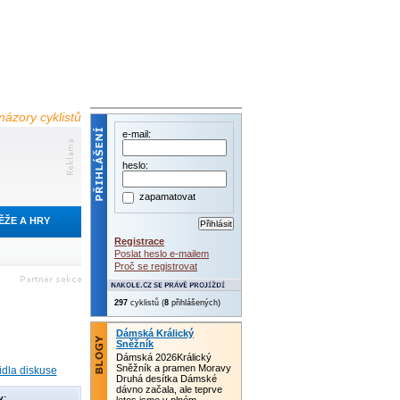
názory cyklistů
e-mail:
heslo:
zapamatovat
ĚŽE A HRY
Registrace
Poslat heslo e-mailem
Proč se registrovat
297
cyklistů (
8
přihlášených)
Dámská Králický
Sněžník
Dámská 2026Králický
Sněžník a pramen Moravy
idla diskuse
Druhá desítka Dámské
dávno začala, ale teprve
y: