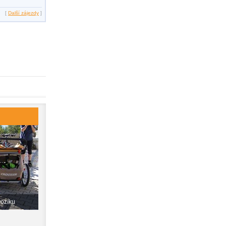
[
Další zájezdy
]
vozíku