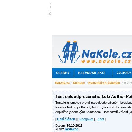
ČLÁNKY
KALENDÁŘ AKCÍ
ZÁJEZDY
NaKole.cz
>
Diskuse
>
Komentáře k článkům
> Test c
Test celoodpruženého kola Author Patri
Tentokrát jsme se projeli na celoodpruženém kousku Au
Patriot? Pokud již Patriot, tak s vyššími ambicemi, a
doplněno japonským Shimanem. Dost slovíčkaření, jde
[
Celý článek
] [
Reagovat
] [
Zpět
]
Datum:
19.10.2015
Autor:
Redakce