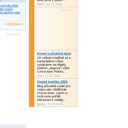
letos jsme v plném…
HMS
| 21.07.2026
 na kole nebo
ak využít
ro aktivní start
[
Další články
]
Kolem Lužických jezer
Už celkem tradičně se s
kamarádkou Líbou
vydáváme na nějaký
týdenní „etapový" výlet.
Loni to bylo Polsko,…
Aar
| 17.07.2026
Polské kolečko 2026
Blog původně vznikl pro
rodinu aby věděli kde
zrovna jsme. I jsem si
kvůli tomu pořídil
klávesnici k mobilu,…
petrp
| 15.07.2026