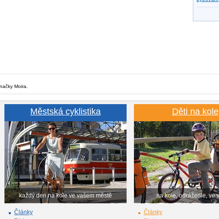
značky Moira.
Městská cyklistika
Děti na kole
každý den na kole ve vašem městě
na kole, odrážedle, ve 
Články
Články