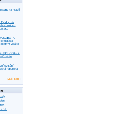
e:
istorie na hradě
 Cyklojízda
obřichovice -
Koupací
VA SOBOTA:
 cyklojízda i
s dobrým vojáke
O - POHODA - Z
o Orešán
dní setkání
eská republika
[
Další akce
]
jte:
ezdy
slení
tika
ní řek