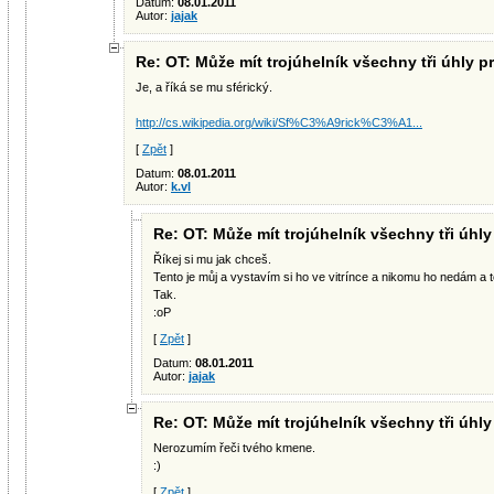
Datum:
08.01.2011
Autor:
jajak
Re: OT: Může mít trojúhelník všechny tři úhly p
Je, a říká se mu sférický.
http://cs.wikipedia.org/wiki/Sf%C3%A9rick%C3%A1...
[
Zpět
]
Datum:
08.01.2011
Autor:
k.vl
Re: OT: Může mít trojúhelník všechny tři úhl
Říkej si mu jak chceš.
Tento je můj a vystavím si ho ve vitrínce a nikomu ho nedám a
Tak.
:oP
[
Zpět
]
Datum:
08.01.2011
Autor:
jajak
Re: OT: Může mít trojúhelník všechny tři úhl
Nerozumím řeči tvého kmene.
:)
[
Zpět
]