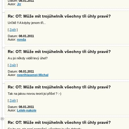
Datum:
08.01.2011
Autor:
Jrr
Re: OT: Může mít trojúhelník všechny tři úhly pravé?
Určitě !! A kdyby jenom tři...
[
Zpět
]
Datum:
08.01.2011
Autor:
ronda
Re: OT: Může mít trojúhelník všechny tři úhly pravé?
A u jsi někdy viděl levý úhel?
[
Zpět
]
Datum:
08.01.2011
Autor:
neprihlasenej-Michal
Re: OT: Může mít trojúhelník všechny tři úhly pravé?
Tak na jakou novou teorii jsi přišel ? :-)
[
Zpět
]
Datum:
08.01.2011
Autor:
Lelek-nakole
Re: OT: Může mít trojúhelník všechny tři úhly pravé?