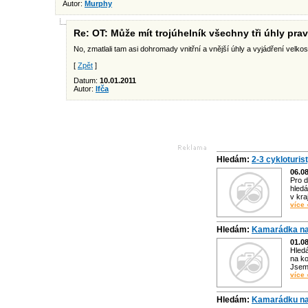
Autor:
Murphy
Re: OT: Může mít trojúhelník všechny tři úhly pra
No, zmatlali tam asi dohromady vnitřní a vnější úhly a vyjádření velkos
[
Zpět
]
Datum:
10.01.2011
Autor:
Ifča
Hledám:
2-3 cykloturis
06.0
Pro d
hledá
v kra
více 
Hledám:
Kamarádka na
01.0
Hled
na ko
Jsem 
více 
Hledám:
Kamarádku na