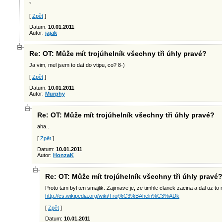
°
[
Zpět
]
Datum:
10.01.2011
Autor:
jajak
Re: OT: Může mít trojúhelník všechny tři úhly pravé?
Ja vim, mel jsem to dat do vtipu, co? 8-)
[
Zpět
]
Datum:
10.01.2011
Autor:
Murphy
Re: OT: Může mít trojúhelník všechny tři úhly pravé?
aha..
[
Zpět
]
Datum:
10.01.2011
Autor:
HonzaK
Re: OT: Může mít trojúhelník všechny tři úhly pravé
Proto tam byl ten smajlik. Zajimave je, ze timhle clanek zacina a dal uz to 
http://cs.wikipedia.org/wiki/Troj%C3%BAheln%C3%ADk
[
Zpět
]
Datum:
10.01.2011