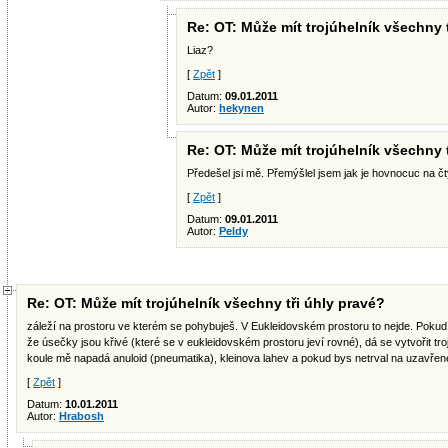
Re: OT: Může mít trojúhelník všechny 
Liaz?
[
Zpět
]
Datum:
09.01.2011
Autor:
hekynen
Re: OT: Může mít trojúhelník všechny 
Předešel jsi mě. Přemýšlel jsem jak je hovnocuc na čty
[
Zpět
]
Datum:
09.01.2011
Autor:
Peldy
Re: OT: Může mít trojúhelník všechny tři úhly pravé?
záleží na prostoru ve kterém se pohybuješ. V Eukleidovském prostoru to nejde. Pokud s
že úsečky jsou křivé (které se v eukleidovském prostoru jeví rovné), dá se vytvořit tr
koule mě napadá anuloid (pneumatika), kleinova lahev a pokud bys netrval na uzavřené
[
Zpět
]
Datum:
10.01.2011
Autor:
Hrabosh