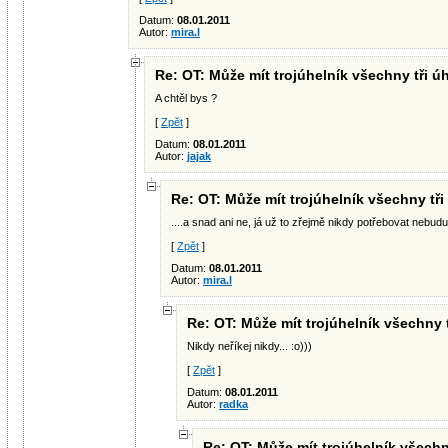
Datum:
08.01.2011
Autor:
mira.l
Re: OT: Může mít trojúhelník všechny tři ú
A chtěl bys ?
[
Zpět
]
Datum:
08.01.2011
Autor:
jajak
Re: OT: Může mít trojúhelník všechny tři
....a snad ani ne, já už to zřejmě nikdy potřebovat nebudu
[
Zpět
]
Datum:
08.01.2011
Autor:
mira.l
Re: OT: Může mít trojúhelník všechny 
Nikdy neříkej nikdy... :o)))
[
Zpět
]
Datum:
08.01.2011
Autor:
radka
Re: OT: Může mít trojúhelník všechn