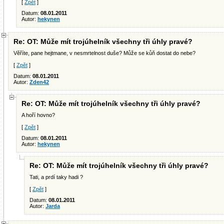
[
Zpět
]
Datum:
08.01.2011
Autor:
hekynen
Re: OT: Může mít trojúhelník všechny tři úhly pravé?
Věříte, pane hejtmane, v nesmrtelnost duše? Může se kůň dostat do nebe?
[
Zpět
]
Datum:
08.01.2011
Autor:
Zden42
Re: OT: Může mít trojúhelník všechny tři úhly pravé?
A hoří hovno?
[
Zpět
]
Datum:
08.01.2011
Autor:
hekynen
Re: OT: Může mít trojúhelník všechny tři úhly pravé?
Tati, a prdí taky hadi ?
[
Zpět
]
Datum:
08.01.2011
Autor:
Jarda