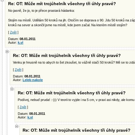
Re: OT: Může mít trojúhelník všechny tři úhly pravé?
No jasně, že jo, to je přece prastará hádanka:
Stojím na místě. Udělám 50 kroků na jih. Otočím se doprava o 90. Jdu 50 kroků na zá
kroků na sever a skončil jsme na místě, kde jsem začal. Na kterém místě stojím?
[
Zpět
]
Datum:
08.01.2011
Autor:
k.vl
Re: OT: Může mít trojúhelník všechny tři úhly pravé?
Venku je hnusně na to abych to šel zkoušet, to vážně stačí 50 kroků? Mě se to zdá 
[
Zpět
]
Datum:
08.01.2011
Autor:
Lelek-nakole
Re: OT: Může mít trojúhelník všechny tři úhly pravé?
Podívej, nebuď pruda! :-))) V teorii to vyjde i na 5 cm, v praxi asi nikdy, ale komu 
[
Zpět
]
Datum:
08.01.2011
Autor:
k.vl
Re: OT: Může mít trojúhelník všechny tři úhly pravé?