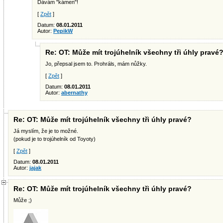
Dávám "kámen"!
[
Zpět
]
Datum:
08.01.2011
Autor:
PepikW
Re: OT: Může mít trojúhelník všechny tři úhly pravé
Jo, přepsal jsem to. Prohráls, mám nůžky.
[
Zpět
]
Datum:
08.01.2011
Autor:
abernathy
Re: OT: Může mít trojúhelník všechny tři úhly pravé?
Já myslím, že je to možné.
(pokud je to trojúhelník od Toyoty)
[
Zpět
]
Datum:
08.01.2011
Autor:
jajak
Re: OT: Může mít trojúhelník všechny tři úhly pravé?
Může ;)