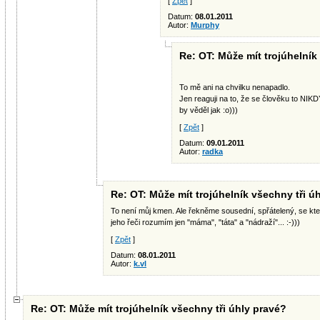
[
Zpět
]
Datum:
08.01.2011
Autor:
Murphy
Re: OT: Může mít trojúhelník
To mě ani na chvilku nenapadlo.
Jen reaguji na to, že se člověku to NI
by věděl jak :o)))
[
Zpět
]
Datum:
09.01.2011
Autor:
radka
Re: OT: Může mít trojúhelník všechny tři ú
To není můj kmen. Ale řekněme sousední, spřátelený, se kte
jeho řeči rozumím jen "máma", "táta" a "nádraží"... :-)))
[
Zpět
]
Datum:
08.01.2011
Autor:
k.vl
Re: OT: Může mít trojúhelník všechny tři úhly pravé?