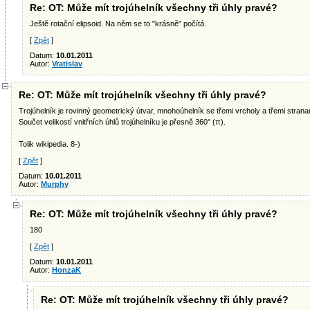
Re: OT: Může mít trojúhelník všechny tři úhly pravé?
Ještě rotační elipsoid. Na něm se to "krásně" počítá.
[
Zpět
]
Datum:
10.01.2011
Autor:
Vratislav
Re: OT: Může mít trojúhelník všechny tři úhly pravé?
Trojúhelník je rovinný geometrický útvar, mnohoúhelník se třemi vrcholy a třemi strana
Součet velikostí vnitřních úhlů trojúhelníku je přesně 360° (π).
Tolik wikipedia. 8-)
[
Zpět
]
Datum:
10.01.2011
Autor:
Murphy
Re: OT: Může mít trojúhelník všechny tři úhly pravé?
180
[
Zpět
]
Datum:
10.01.2011
Autor:
HonzaK
Re: OT: Může mít trojúhelník všechny tři úhly pravé?