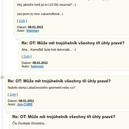
Hej, jaktože mně jsi to (13:39) neuznal? ;-)
(asi jsem to moc zakamufloval...)
[
Zpět
]
Datum:
08.01.2011
Autor:
Vratislav
Re: OT: Může mít trojúhelník všechny tři úhly pravé?
Aha... Kamufláž byla holt dokonalá... :-)
[
Zpět
]
Datum:
08.01.2011
Autor:
hekynen
Re: OT: Může mít trojúhelník všechny tři úhly pravé?
Našels doma Lobačevského geometrii nebo co?
[
Zpět
]
Datum:
08.01.2011
Autor:
Joe-CUBE
Re: OT: Může mít trojúhelník všechny tři úhly pravé?
Čtu životopis Einsteina...