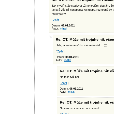
Tak myslím, že studovat už nehodlám, doufám, ž
taková věc už nenapadla. A i kdyby, rozhodně by to
matematiky.
[
Zpět
]
Datum:
08.01.2011
Autor:
mira.l
Re: OT: Může mít trojúhelník všec
Hele, já za to nemůžu, mě se to stalo :o)))
[
Zpět
]
Datum:
08.01.2011
Autor:
radka
Re: OT: Může mít trojúhelník v
No to je tvůj boj:)
[
Zpět
]
Datum:
08.01.2011
Autor:
mira.l
Re: OT: Může mít trojúhelník v
Nesnaz se v nas vzbudit soucit!