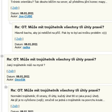
Trénink orienťáku? Tak dlouho běžím na sever, až přeběhnu jižní konec mapy...
[
Zpět
]
Datum:
08.01.2011
Autor:
Joe-CUBE
Re: OT: Může mít trojúhelník všechny tři úhly pravé?
Hlavně bacha, aby jsi neběžel na příč. Pak by to byl asi trošku problém :o)))
[
Zpět
]
Datum:
08.01.2011
Autor:
radka
Re: OT: Může mít trojúhelník všechny tři úhly pravé?
Jaký trojúhelník máš na mysli ?
[
Zpět
]
Datum:
08.01.2011
Autor:
újezďák
Re: OT: Může mít trojúhelník všechny tři úhly pravé?
Normální trojúhelník; tři strany, tři úhly, každý úhel 90 st (aka pravý úhel).
Ale již je to vyřešeno (vejš); stručně se jedná o trojúhelník na povrchu koule...
[
Zpět
]
Datum:
08.01.2011