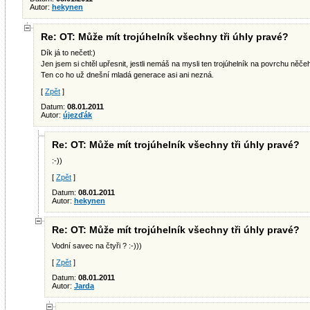
Autor:
hekynen
Re: OT: Může mít trojúhelník všechny tři úhly pravé?
Dík já to nečetl:)
Jen jsem si chtěl upřesnit, jestli nemáš na mysli ten trojúhelník na povrchu něče
Ten co ho už dnešní mladá generace asi ani nezná.
[
Zpět
]
Datum:
08.01.2011
Autor:
újezďák
Re: OT: Může mít trojúhelník všechny tři úhly pravé?
:-))
[
Zpět
]
Datum:
08.01.2011
Autor:
hekynen
Re: OT: Může mít trojúhelník všechny tři úhly pravé?
Vodní savec na čtyři ? :-)))
[
Zpět
]
Datum:
08.01.2011
Autor:
Jarda