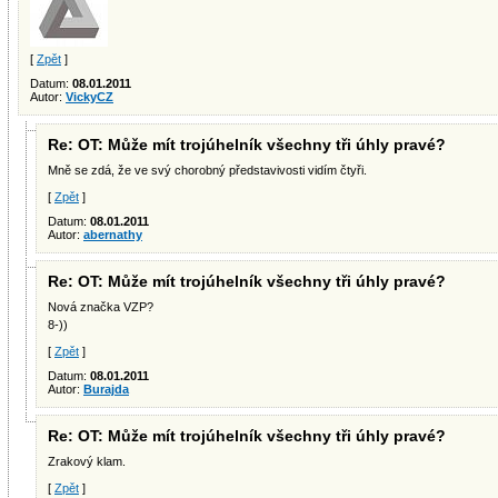
[
Zpět
]
Datum:
08.01.2011
Autor:
VickyCZ
Re: OT: Může mít trojúhelník všechny tři úhly pravé?
Mně se zdá, že ve svý chorobný představivosti vidím čtyři.
[
Zpět
]
Datum:
08.01.2011
Autor:
abernathy
Re: OT: Může mít trojúhelník všechny tři úhly pravé?
Nová značka VZP?
8-))
[
Zpět
]
Datum:
08.01.2011
Autor:
Burajda
Re: OT: Může mít trojúhelník všechny tři úhly pravé?
Zrakový klam.
[
Zpět
]