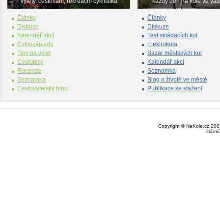
výlety, cestování, rekreační cyklistika
každý den na kole ve va
Články
Články
Diskuze
Diskuze
Kalendář akcí
Test skládacích kol
Cyklozájezdy
Elektrokola
Tipy na výlet
Bazar městských kol
Cestopisy
Kalendář akcí
Recenze
Seznamka
Seznamka
Blog o životě ve městě
Cestovatelský blog
Publikace ke stažení
Copyright © NaKole.cz 2003
článk