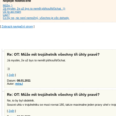
Nejlépe hodnocené
Může ;)
Já myslim, že už bys to neměl pít/kouřit/čichat. :))
Už to asi mám
Liaz?
Co by ne, nic není nemožný, všechno je věc dohody.
[
Zobrazit navigační strom
]
Re: OT: Může mít trojúhelník všechny tři úhly pravé?
Já myslim, že už bys to neměl pít/kouřit/čichat.
:))
[
Zpět
]
Datum:
08.01.2011
Autor:
mira.l
Re: OT: Může mít trojúhelník všechny tři úhly pravé?
Ne, to by byl obdelnik.
Soucet uhlu v trojuhelniku se musi rovnat 180, takze maximalne jeden pravy uhel v troj
[
Zpět
]