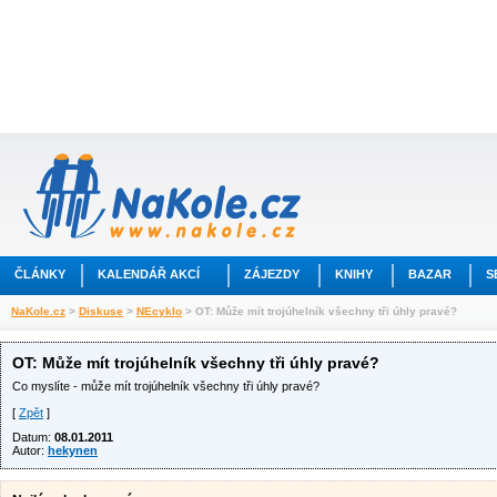
ČLÁNKY
KALENDÁŘ AKCÍ
ZÁJEZDY
KNIHY
BAZAR
S
NaKole.cz
>
Diskuse
>
NEcyklo
> OT: Může mít trojúhelník všechny tři úhly pravé?
OT: Může mít trojúhelník všechny tři úhly pravé?
Co myslíte - může mít trojúhelník všechny tři úhly pravé?
[
Zpět
]
Datum:
08.01.2011
Autor:
hekynen