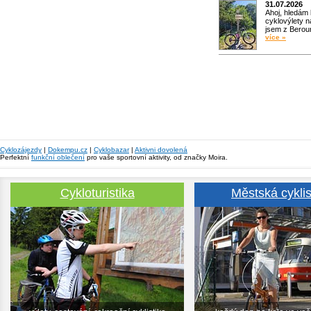
31.07.2026
Ahoj, hledám
cyklovýlety n
jsem z Bero
více »
Cyklozájezdy
|
Dokempu.cz
|
Cyklobazar
|
Aktivni dovolená
Perfektní
funkční oblečení
pro vaše sportovní aktivity, od značky Moira.
Cykloturistika
Městská cyklis