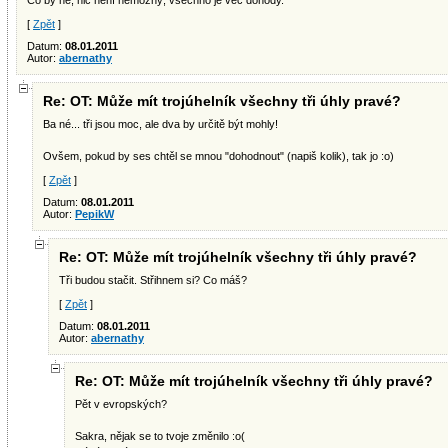
Co by ne, nic není nemožný, všechno je věc dohody.
[
Zpět
]
Datum:
08.01.2011
Autor:
abernathy
Re: OT: Může mít trojúhelník všechny tři úhly pravé?
Ba né... tři jsou moc, ale dva by určitě být mohly!
Ovšem, pokud by ses chtěl se mnou "dohodnout" (napiš kolik), tak jo :o)
[
Zpět
]
Datum:
08.01.2011
Autor:
PepikW
Re: OT: Může mít trojúhelník všechny tři úhly pravé?
Tři budou stačit. Střihnem si? Co máš?
[
Zpět
]
Datum:
08.01.2011
Autor:
abernathy
Re: OT: Může mít trojúhelník všechny tři úhly pravé?
Pět v evropských?
Sakra, nějak se to tvoje změnilo :o(