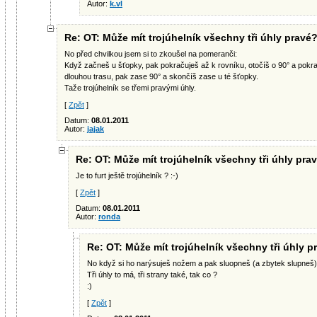
Autor:
k.vl
Re: OT: Může mít trojúhelník všechny tři úhly pravé
No před chvilkou jsem si to zkoušel na pomeranči:
Když začneš u šťopky, pak pokračuješ až k rovníku, otočíš o 90° a pokr
dlouhou trasu, pak zase 90° a skončíš zase u té šťopky.
Taže trojúhelník se třemi pravými úhly.
[
Zpět
]
Datum:
08.01.2011
Autor:
jajak
Re: OT: Může mít trojúhelník všechny tři úhly pra
Je to furt ještě trojúhelník ? :-)
[
Zpět
]
Datum:
08.01.2011
Autor:
ronda
Re: OT: Může mít trojúhelník všechny tři úhly p
No když si ho narýsuješ nožem a pak sluopneš (a zbytek slupneš).
Tři úhly to má, tři strany také, tak co ?
:)
[
Zpět
]