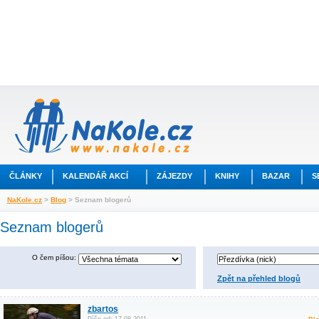
ČLÁNKY
KALENDÁŘ AKCÍ
ZÁJEZDY
KNIHY
BAZAR
S
NaKole.cz
>
Blog
> Seznam blogerů
Seznam blogerů
O čem píšou:
Zpět na přehled blogů
zbartos