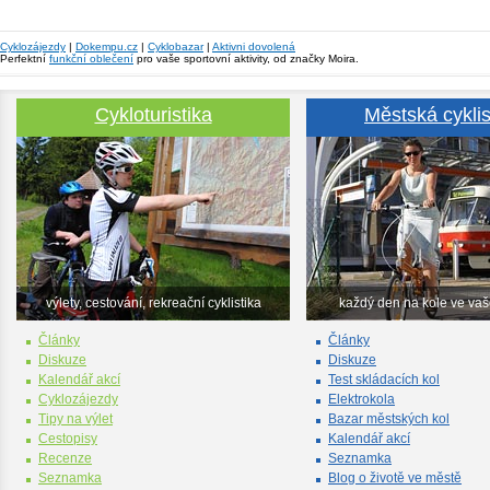
Cyklozájezdy
|
Dokempu.cz
|
Cyklobazar
|
Aktivni dovolená
Perfektní
funkční oblečení
pro vaše sportovní aktivity, od značky Moira.
Cykloturistika
Městská cyklis
výlety, cestování, rekreační cyklistika
každý den na kole ve va
Články
Články
Diskuze
Diskuze
Kalendář akcí
Test skládacích kol
Cyklozájezdy
Elektrokola
Tipy na výlet
Bazar městských kol
Cestopisy
Kalendář akcí
Recenze
Seznamka
Seznamka
Blog o životě ve městě