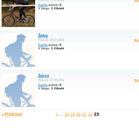
Píše od: 17.08.2011
Blo
Karma
autora:
0
V blogu:
1 článek
Želva
Píše od: 30.07.2012
Blo
Karma
autora:
0
V blogu:
1 článek
Zucco
Píše od: 07.05.2011
Blo
Karma
autora:
0
V blogu:
1 článek
23
« Předchozí
1
18
19
20
21
22
…