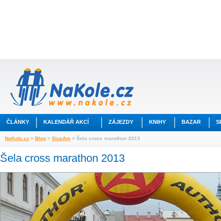
ČLÁNKY
KALENDÁŘ AKCÍ
ZÁJEZDY
KNIHY
BAZAR
S
NaKole.cz
>
Blog
>
SiuxAm
> Šela cross marathon 2013
Šela cross marathon 2013