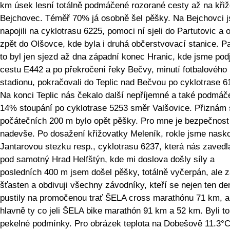
km úsek lesní totálně podmáčené rozorané cesty až na kři
Bejchovec. Téměř 70% já osobně šel pěšky. Na Bejchovci 
napojili na cyklotrasu 6225, pomoci ní sjeli do Partutovic a 
zpět do Olšovce, kde byla i druhá občerstvovací stanice. P
to byl jen sjezd až dna západní konec Hranic, kde jsme podj
cestu E442 a po překročení řeky Bečvy, minutí fotbalového
stadionu, pokračovali do Teplic nad Bečvou po cyklotrase 6
Na konci Teplic nás čekalo další nepříjemné a také podmáč
14% stoupání po cyklotrase 5253 směr Valšovice. Přiznám 
počátečních 200 m bylo opět pěšky. Pro mne je bezpečnost
nadevše. Po dosažení křižovatky Meleník, rokle jsme nasko
Jantarovou stezku resp., cyklotrasu 6237, která nás zavedl
pod samotný Hrad Helfštýn, kde mi doslova došly síly a
posledních 400 m jsem došel pěšky, totálně vyčerpán, ale z
šťasten a obdivuji všechny závodníky, kteří se nejen ten de
pustily na promočenou trať ŠELA cross marathónu 71 km, a
hlavně ty co jeli ŠELA bike marathón 91 km a 52 km. Byli to
pekelné podmínky. Pro obrázek teplota na Dobešově 11.3°C