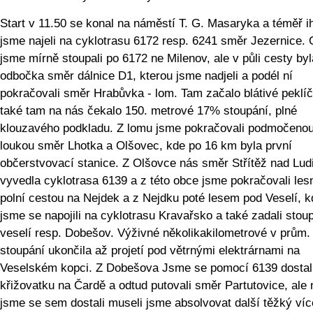
Start v 11.50 se konal na náměstí T. G. Masaryka a téměř i
jsme najeli na cyklotrasu 6172 resp. 6241 směr Jezernice.
jsme mírně stoupali po 6172 ne Milenov, ale v půli cesty byl
odbočka směr dálnice D1, kterou jsme nadjeli a podél ní
pokračovali směr Hrabůvka - lom. Tam začalo blátivé peklí
také tam na nás čekalo 150. metrové 17% stoupání, plné
klouzavého podkladu. Z lomu jsme pokračovali podmočeno
loukou směr Lhotka a Olšovec, kde po 16 km byla první
občerstvovací stanice. Z Olšovce nás směr Střítěž nad Lud
vyvedla cyklotrasa 6139 a z této obce jsme pokračovali les
polní cestou na Nejdek a z Nejdku poté lesem pod Veselí, k
jsme se napojili na cyklotrasu Kravařsko a také zadali stou
veselí resp. Dobešov. Výživné několikakilometrové v prům
stoupání ukončila až projetí pod větrnými elektrárnami na
Veselském kopci. Z Dobešova Jsme se pomocí 6139 dostal
křižovatku na Čardě a odtud putovali směr Partutovice, ale
jsme se sem dostali museli jsme absolvovat další těžký víc