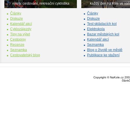
výlety, cestování, rekreační cyklistika
každý den na kole ve va
Články
Články
Diskuze
Diskuze
Kalendář akcí
Test skládacích kol
Cyklozájezdy
Elektrokola
Tipy na výlet
Bazar městských kol
Cestopisy
Kalendář akcí
Recenze
Seznamka
Seznamka
Blog o životě ve městě
Cestovatelský blog
Publikace ke stažení
Copyright © NaKole.cz 2003
článk