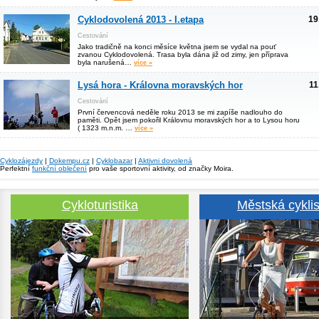
Cyklodovolená 2013 - I.etapa
19
Cestování
Jako tradičně na konci měsíce května jsem se vydal na pouť
zvanou Cyklodovolená. Trasa byla dána již od zimy, jen příprava
byla narušená…
více »
Lysá hora - Královna moravských hor
11
Cestování
První červencová neděle roku 2013 se mi zapíše nadlouho do
paměti. Opět jsem pokořil Královnu moravských hor a to Lysou horu
( 1323 m.n.m. …
více »
Cyklozájezdy
|
Dokempu.cz
|
Cyklobazar
|
Aktivni dovolená
Perfektní
funkční oblečení
pro vaše sportovní aktivity, od značky Moira.
Cykloturistika
Městská cyklis