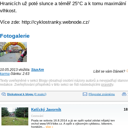
Hranicích už poté slunce a téměř 25°C a k tomu maximální
vlhkost.
Více zde: http://cyklostranky.webnode.cz/
Fotogalerie
10.05.2013 vložil/a:
SiuxAm
Líbil se vám článek?
karma
článku: 2.63
Texty uveřejněné v sekci Blogy obsahují osobní názory autorů a nevyjadřují stanov
redakce. Zveřejňování příspěvků v této sekci se řídí následujícími
pravidly
.
Diskutovat k blogu
(0 reakcí)
Přeposlat známému
Kelčcký Javorník
18
Cestování
Psala se sobota 16.8.2014 a já se opět vydal zdolat nějaký ten
vrchol www.VKV-bike.cz. A opět s výborným cyklistou, bikerem,
horským…
více »