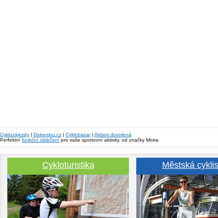
Cyklozájezdy
|
Dokempu.cz
|
Cyklobazar
|
Aktivni dovolená
Perfektní
funkční oblečení
pro vaše sportovní aktivity, od značky Moira.
Cykloturistika
Městská cyklis