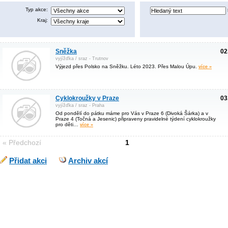
Typ akce:
Kraj:
Sněžka
02
vyjížďka / sraz - Trutnov
Výjezd přes Polsko na Sněžku. Léto 2023. Přes Malou Úpu.
více »
Cyklokroužky v Praze
03
vyjížďka / sraz - Praha
Od pondělí do pátku máme pro Vás v Praze 6 (Divoká Šárka) a v
Praze 4 (Točná a Jesenic) připraveny pravidelné týdení cyklokroužky
pro děti…
více »
« Předchozí
1
Přidat akci
Archiv akcí