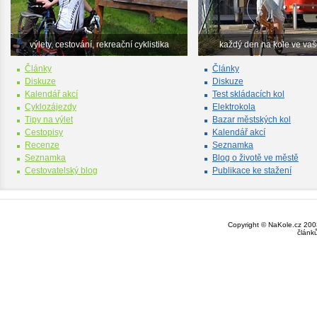
výlety, cestování, rekreační cyklistika
každý den na kole ve va
Články
Články
Diskuze
Diskuze
Kalendář akcí
Test skládacích kol
Cyklozájezdy
Elektrokola
Tipy na výlet
Bazar městských kol
Cestopisy
Kalendář akcí
Recenze
Seznamka
Seznamka
Blog o životě ve městě
Cestovatelský blog
Publikace ke stažení
Copyright © NaKole.cz 2003
článk