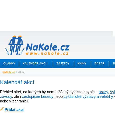
ČLÁNKY
KALENDÁŘ AKCÍ
ZÁJEZDY
KNIHY
BAZAR
S
NaKole.cz
> Akce
Kalendář akcí
Přehled akcí, na kterých by neměl žádný cyklista chybět –
srazy
,
vy
závody
, ale i
cestopisné besedy
nebo
cyklistické výstavy a veletrhy
nebo v zahraničí.
Přidat akci