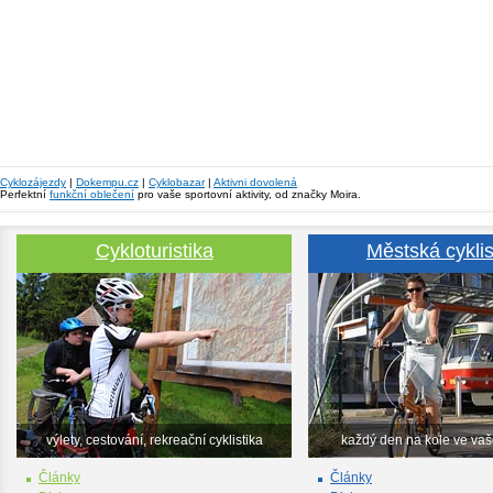
Cyklozájezdy
|
Dokempu.cz
|
Cyklobazar
|
Aktivni dovolená
Perfektní
funkční oblečení
pro vaše sportovní aktivity, od značky Moira.
Cykloturistika
Městská cyklis
výlety, cestování, rekreační cyklistika
každý den na kole ve va
Články
Články