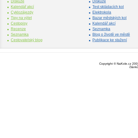
Diskuze
Diskuze
Kalendář akcí
Test skládacích kol
Cyklozájezdy
Elektrokola
Tipy na výlet
Bazar městských kol
Cestopisy
Kalendář akcí
Recenze
Seznamka
Seznamka
Blog o životě ve městě
Cestovatelský blog
Publikace ke stažení
Copyright © NaKole.cz 2003
článk