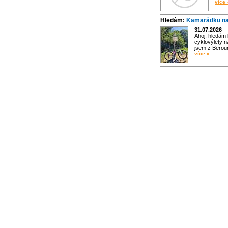
více 
Hledám:
Kamarádku na
31.07.2026
Ahoj, hledám
cyklovýlety n
jsem z Bero
více »