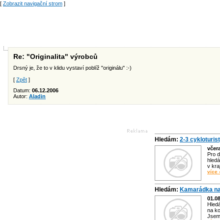
[
Zobrazit navigační strom
]
Re: "Originalita" výrobců
Drsný je, že to v klidu vystaví poblíž "originálu" :-)
[
Zpět
]
Datum:
06.12.2006
Autor:
Aladin
Hledám:
2-3 cykloturis
včer
Pro d
hledá
v kra
více 
Hledám:
Kamarádka na
01.0
Hled
na ko
Jsem 