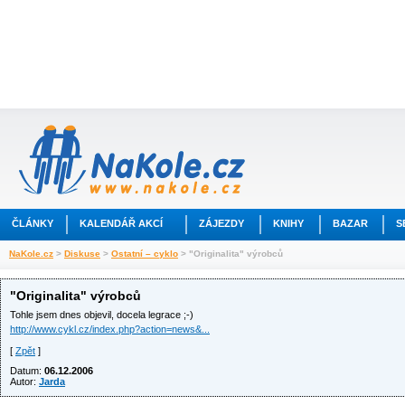
ČLÁNKY
KALENDÁŘ AKCÍ
ZÁJEZDY
KNIHY
BAZAR
S
NaKole.cz
>
Diskuse
>
Ostatní – cyklo
> "Originalita" výrobců
"Originalita" výrobců
Tohle jsem dnes objevil, docela legrace ;-)
http://www.cykl.cz/index.php?action=news&...
[
Zpět
]
Datum:
06.12.2006
Autor:
Jarda