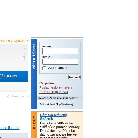
názory cyklistů
e-mail:
heslo:
zapamatovat
ĚŽE A HRY
Registrace
Poslat heslo e-mailem
Proč se registrovat
241
cyklistů (
1
přihlášený)
Dámská Králický
Sněžník
Dámská 2026Králický
Sněžník a pramen Moravy
idla diskuse
Druhá desítka Dámské
dávno začala, ale teprve
y: