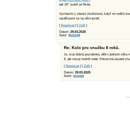
tak 26" uvádí od 9ti let.
Vycházím z vlastní zkušenosti, když mi rodiče koup
styděl jsem se na něm jezdit.
[
Reagovat
] [
Zpět
]
Datum:
29.03.2025
Autor:
Rob144
Re: Kolo pro vnučku 8 roků.
Jo, to je dobrá poznámka, děti v jednom věku ma
8, ale ona je hodně malá. Pokud má tazatel vnuč
[
Reagovat
] [
Zpět
]
Datum:
29.03.2025
Autor:
xtonda