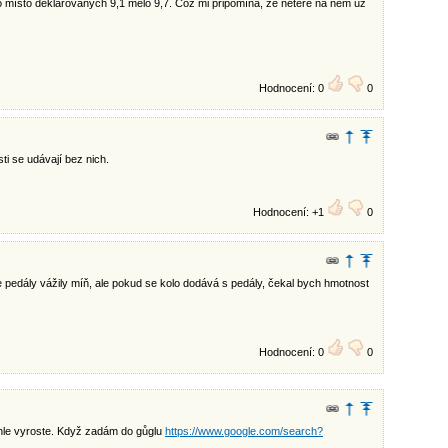
olo místo deklarovaných 9,1 mělo 9,7. Což mi připomíná, že neteře na něm už
Hodnocení: 0
0
i se udávají bez nich.
Hodnocení: +1
0
že pedály vážily míň, ale pokud se kolo dodává s pedály, čekal bych hmotnost
Hodnocení: 0
0
chle vyroste. Když zadám do gůglu
https://www.google.com/search?