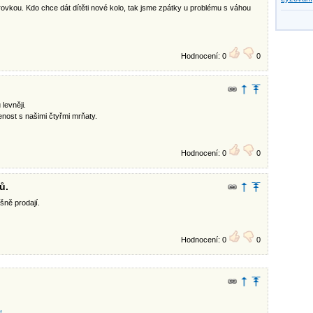
ovkou. Kdo chce dát dítěti nové kolo, tak jsme zpátky u problému s váhou
Hodnocení: 0
0
levněji.
nost s našimi čtyřmi mrňaty.
Hodnocení: 0
0
ů.
ušně prodají.
Hodnocení: 0
0
.