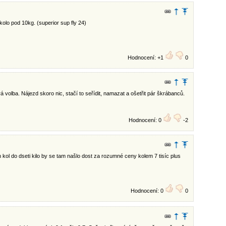
kolo pod 10kg. (superior sup fly 24)
Hodnocení: +1
0
 volba. Nájezd skoro nic, stačí to seřídit, namazat a ošetřit pár škrábanců.
Hodnocení: 0
-2
kol do dseti kilo by se tam našlo dost za rozumné ceny kolem 7 tisíc plus
Hodnocení: 0
0