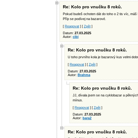
Re: Kolo pro vnučku 8 roků.
Pokud budeš ochoten dát do toho o 2 tis víc, máš 
Příp se podívej na bazarové.
[
Reagovat
] [
Zpět
]
Datum:
27.03.2025
Autor:
cibi
Re: Kolo pro vnučku 8 roků.
U toho prvního kola je bazarový kus velmi dobrá
[
Reagovat
] [
Zpět
]
Datum:
27.03.2025
Autor:
Brahma
Re: Kolo pro vnučku 8 roků.
JJ, dívala jsem se na cyklobazar a pěkných 
mínus.
[
Reagovat
] [
Zpět
]
Datum:
27.03.2025
Autor:
bara2
Re: Kolo pro vnučku 8 roků.