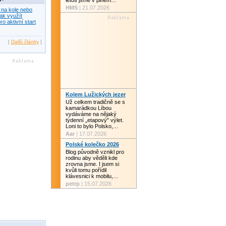
letos jsme v plném…
HMS
| 21.07.2026
 na kole nebo
ak využít
ro aktivní start
[
Další články
]
Kolem Lužických jezer
Už celkem tradičně se s
kamarádkou Líbou
vydáváme na nějaký
týdenní „etapový" výlet.
Loni to bylo Polsko,…
Aar
| 17.07.2026
Polské kolečko 2026
Blog původně vznikl pro
rodinu aby věděli kde
zrovna jsme. I jsem si
kvůli tomu pořídil
klávesnici k mobilu,…
petrp
| 15.07.2026