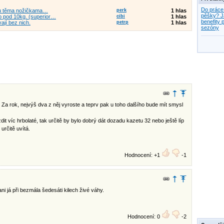
Do práce
ůžou těma nožičkama…
perk
1 hlas
pěšky? J
lo pod 10kg. (superior…
cibi
1 hlas
benefity p
ají bez nich.
petrp
1 hlas
sezóny
. Za rok, nejvýš dva z něj vyroste a teprv pak u toho dalšího bude mít smysl
t víc hrbolaté, tak určitě by bylo dobrý dát dozadu kazetu 32 nebo ještě líp
určitě uvítá.
Hodnocení: +1
-1
i já při bezmála šedesáti kilech živé váhy.
Hodnocení: 0
-2