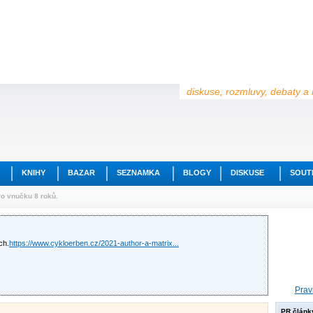
diskuse, rozmluvy, debaty a 
KNIHY
BAZAR
SEZNAMKA
BLOGY
DISKUSE
SOUT
ro vnučku 8 roků.
ch.
https://www.cykloerben.cz/2021-author-a-matrix...
Prav
PR článk