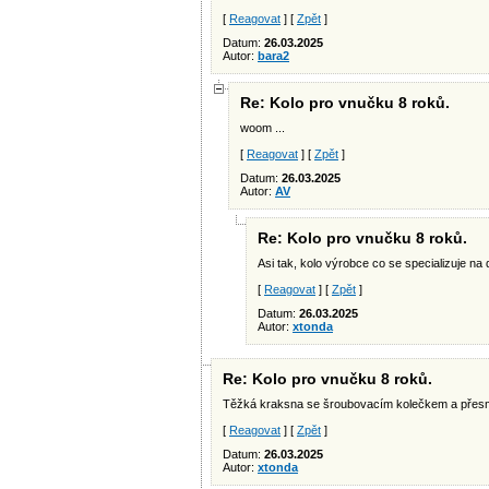
[
Reagovat
] [
Zpět
]
Datum:
26.03.2025
Autor:
bara2
Re: Kolo pro vnučku 8 roků.
woom ...
[
Reagovat
] [
Zpět
]
Datum:
26.03.2025
Autor:
AV
Re: Kolo pro vnučku 8 roků.
Asi tak, kolo výrobce co se specializuje na d
[
Reagovat
] [
Zpět
]
Datum:
26.03.2025
Autor:
xtonda
Re: Kolo pro vnučku 8 roků.
Těžká kraksna se šroubovacím kolečkem a přes
[
Reagovat
] [
Zpět
]
Datum:
26.03.2025
Autor:
xtonda