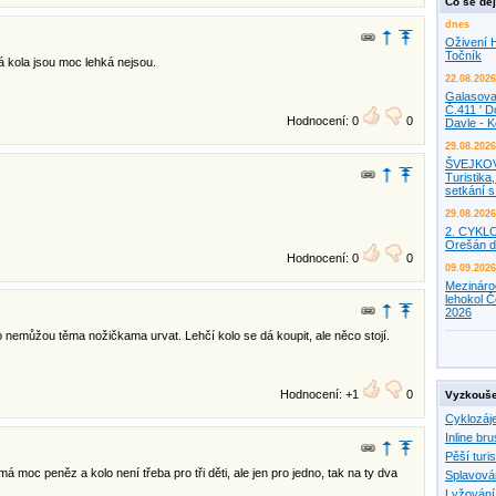
Co se děj
dnes
Oživení H
Točník
á kola jsou moc lehká nejsou.
22.08.2026
Galasova
Č.411 ' D
Hodnocení: 0
0
Davle - 
29.08.2026
ŠVEJKO
Turistika,
setkání 
29.08.2026
2. CYKL
Orešán d
Hodnocení: 0
0
09.09.2026
Mezináro
lehokol Č
2026
 to nemůžou těma nožičkama urvat. Lehčí kolo se dá koupit, ale něco stojí.
Hodnocení: +1
0
Vyzkouše
Cyklozáj
Inline bru
Pěší turis
á moc peněz a kolo není třeba pro tři děti, ale jen pro jedno, tak na ty dva
Splavová
Lyžování