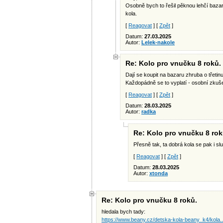
Osobně bych to řešil pěknou lehčí bazar
kola.
[
Reagovat
] [
Zpět
]
Datum:
27.03.2025
Autor:
Lelek-nakole
Re: Kolo pro vnučku 8 roků.
Dají se koupit na bazaru zhruba o třetinu 
Každopádně se to vyplatí - osobní zkuše
[
Reagovat
] [
Zpět
]
Datum:
28.03.2025
Autor:
radka
Re: Kolo pro vnučku 8 rok
Přesně tak, ta dobrá kola se pak i sl
[
Reagovat
] [
Zpět
]
Datum:
28.03.2025
Autor:
xtonda
Re: Kolo pro vnučku 8 roků.
hledala bych tady:
https://www.beany.cz/detska-kola-beany_k4/kola..