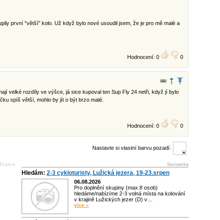
ily první "větší" kolo. Už když bylo nové usoudil jsem, že je pro mě malé a
Hodnocení: 0
0
jí velké rozdíly ve výšce, já sice kupoval ten Sup Fly 24 netři, když jí bylo
ku spíš větší, mohlo by jít o být brzo malé.
Hodnocení: 0
0
Nastavte si vlastní barvu pozadí:
Seznamka
Hledám:
2-3 cykloturisty, Lužická jezera, 19-23.srpen
06.08.2026
Pro doplnění skupiny (max.8 osob)
hledáme/nabízíme 2-3 volná místa na kolování
v krajině Lužických jezer (D) v…
více »