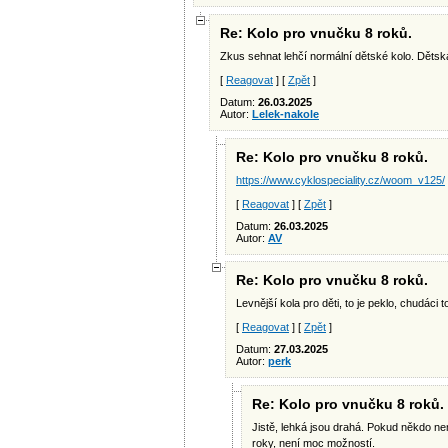
Re: Kolo pro vnučku 8 roků.
Zkus sehnat lehčí normální dětské kolo. Dětsk
[
Reagovat
] [
Zpět
]
Datum:
26.03.2025
Autor:
Lelek-nakole
Re: Kolo pro vnučku 8 roků.
https://www.cyklospeciality.cz/woom_v125/
[
Reagovat
] [
Zpět
]
Datum:
26.03.2025
Autor:
AV
Re: Kolo pro vnučku 8 roků.
Levnější kola pro děti, to je peklo, chudáci
[
Reagovat
] [
Zpět
]
Datum:
27.03.2025
Autor:
perk
Re: Kolo pro vnučku 8 roků.
Jistě, lehká jsou drahá. Pokud někdo nem
roky, není moc možností.