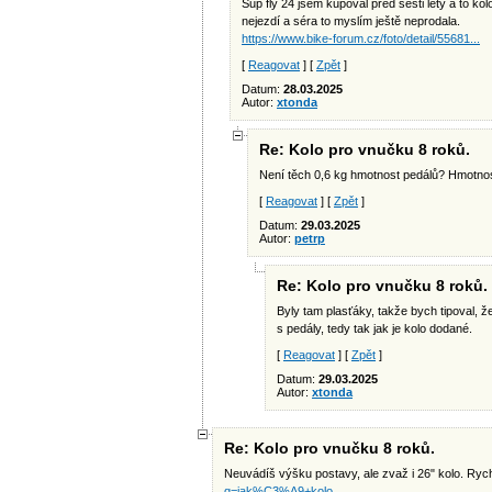
Sup fly 24 jsem kupoval před šesti lety a to k
nejezdí a séra to myslím ještě neprodala.
https://www.bike-forum.cz/foto/detail/55681...
[
Reagovat
] [
Zpět
]
Datum:
28.03.2025
Autor:
xtonda
Re: Kolo pro vnučku 8 roků.
Není těch 0,6 kg hmotnost pedálů? Hmotnost
[
Reagovat
] [
Zpět
]
Datum:
29.03.2025
Autor:
petrp
Re: Kolo pro vnučku 8 roků.
Byly tam plasťáky, takže bych tipoval, 
s pedály, tedy tak jak je kolo dodané.
[
Reagovat
] [
Zpět
]
Datum:
29.03.2025
Autor:
xtonda
Re: Kolo pro vnučku 8 roků.
Neuvádíš výšku postavy, ale zvaž i 26" kolo. Ry
q=jak%C3%A9+kolo...