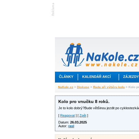
ČLÁNKY
KALENDÁŘ AKCÍ
ZÁJEZDY
NaKole.cz
>
Diskuse
>
Rada při výběru kola
> Kolo p
Kolo pro vnučku 8 roků.
Je to kolo dobrý?Bude většinou jezdit po cyklostezká
[
Reagovat
] [
Zpět
]
Datum:
26.03.2025
Autor:
rasl