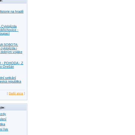
e:
istorie na hradě
 Cyklojízda
obřichovice -
Koupací
VA SOBOTA:
 cyklojízda i
s dobrým vojáke
O - POHODA - Z
o Orešán
dní setkání
eská republika
[
Další akce
]
jte:
ezdy
slení
tika
ní řek