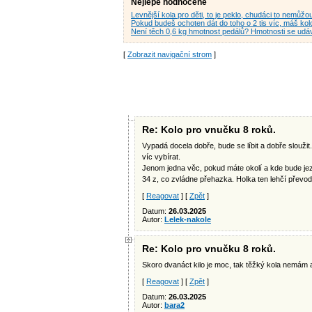
Nejlépe hodnocené
Levnější kola pro děti, to je peklo, chudáci to nem
Pokud budeš ochoten dát do toho o 2 tis víc, máš ko
Není těch 0,6 kg hmotnost pedálů? Hmotnosti se udáv
[
Zobrazit navigační strom
]
Re: Kolo pro vnučku 8 roků.
Vypadá docela dobře, bude se líbit a dobře sloužit
víc vybírat.
Jenom jedna věc, pokud máte okolí a kde bude jezdi
34 z, co zvládne přehazka. Holka ten lehčí převod 
[
Reagovat
] [
Zpět
]
Datum:
26.03.2025
Autor:
Lelek-nakole
Re: Kolo pro vnučku 8 roků.
Skoro dvanáct kilo je moc, tak těžký kola nemám an
[
Reagovat
] [
Zpět
]
Datum:
26.03.2025
Autor:
bara2