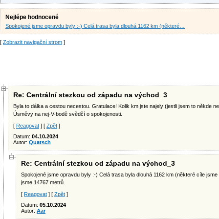
Nejlépe hodnocené
Spokojené jsme opravdu byly :-) Celá trasa byla dlouhá 1162 km (některé…
[
Zobrazit navigační strom
]
Re: Centrální stezkou od západu na východ_3
Byla to dálka a cestou necestou. Gratulace! Kolik km jste najely (jestli jsem to někde n
Úsměvy na nej-V-bodě svědčí o spokojenosti.
[
Reagovat
] [
Zpět
]
Datum:
04.10.2024
Autor:
Quatsch
Re: Centrální stezkou od západu na východ_3
Spokojené jsme opravdu byly :-) Celá trasa byla dlouhá 1162 km (některé cíle jsme 
jsme 14767 metrů.
[
Reagovat
] [
Zpět
]
Datum:
05.10.2024
Autor:
Aar