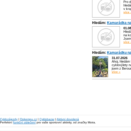
Pro d
hledá
v kra
více 
Hledám:
Kamarádka na
01.0
Hled
na ko
Jsem 
více 
Hledám:
Kamarádku na
31.07.2026
Ahoj, hledám
cyklovýlety n
jsem z Bero
více »
Cyklozájezdy
|
Dokempu.cz
|
Cyklobazar
|
Aktivni dovolená
Perfektní
funkční oblečení
pro vaše sportovní aktivity, od značky Moira.