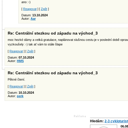
ano :-)
[
Reagovat
] [
Zpět
]
Datum:
13.10.2024
Autor:
Aar
Re: Centrální stezkou od západu na východ_3
moc hezké dámy a velká gratulace, naplánovat slušnou cestu je v poslední době opravd
vyzkoušely :-) tak ať vám to stále šlape
[
Reagovat
] [
Zpět
]
Datum:
07.10.2024
Autor:
HMS
Re: Centrální stezkou od západu na východ_3
Pěkné čtení.
[
Reagovat
] [
Zpět
]
Datum:
10.10.2024
Autor:
perk
Hledám:
2-3 cykloturis
06.0