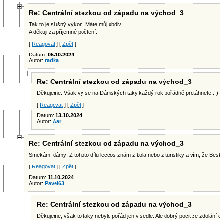
Re: Centrální stezkou od západu na východ_3
Tak to je slušný výkon. Máte můj obdiv.
A děkuji za příjemné počtení.
[
Reagovat
] [
Zpět
]
Datum:
05.10.2024
Autor:
radka
Re: Centrální stezkou od západu na východ_3
Děkujeme. Však vy se na Dámských taky každý rok pořádně protáhnete :-)
[
Reagovat
] [
Zpět
]
Datum:
13.10.2024
Autor:
Aar
Re: Centrální stezkou od západu na východ_3
Smekám, dámy! Z tohoto dílu leccos znám z kola nebo z turistiky a vím, že Be
[
Reagovat
] [
Zpět
]
Datum:
11.10.2024
Autor:
Pavel63
Re: Centrální stezkou od západu na východ_3
Děkujeme, však to taky nebylo pořád jen v sedle. Ale dobrý pocit ze zdolání