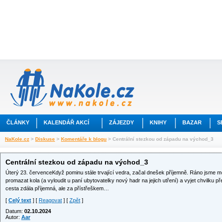
ČLÁNKY
KALENDÁŘ AKCÍ
ZÁJEZDY
KNIHY
BAZAR
S
NaKole.cz
>
Diskuse
>
Komentáře k blogu
> Centrální stezkou od západu na východ_3
Centrální stezkou od západu na východ_3
Úterý 23. červenceKdyž pominu stále trvající vedra, začal dnešek příjemně. Ráno jsme mě
promazat kola (a vyloudit u paní ubytovatelky nový hadr na jejich utření) a vyjet chvilku 
cesta zdála příjemná, ale za přístřeškem…
[
Celý text
] [
Reagovat
] [
Zpět
]
Datum:
02.10.2024
Autor:
Aar