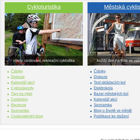
Cykloturistika
Městská cyklis
výlety, cestování, rekreační cyklistika
každý den na kole ve va
Články
Články
Diskuze
Diskuze
Kalendář akcí
Test skládacích kol
Cyklozájezdy
Elektrokola
Tipy na výlet
Bazar městských kol
Cestopisy
Kalendář akcí
Recenze
Seznamka
Seznamka
Blog o životě ve městě
Cestovatelský blog
Publikace ke stažení