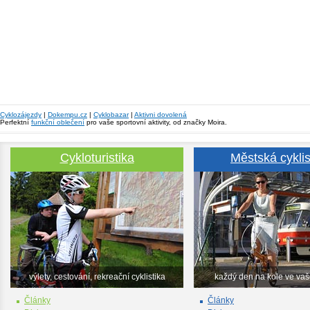
Cyklozájezdy
|
Dokempu.cz
|
Cyklobazar
|
Aktivni dovolená
Perfektní
funkční oblečení
pro vaše sportovní aktivity, od značky Moira.
Cykloturistika
Městská cyklis
výlety, cestování, rekreační cyklistika
každý den na kole ve va
Články
Články