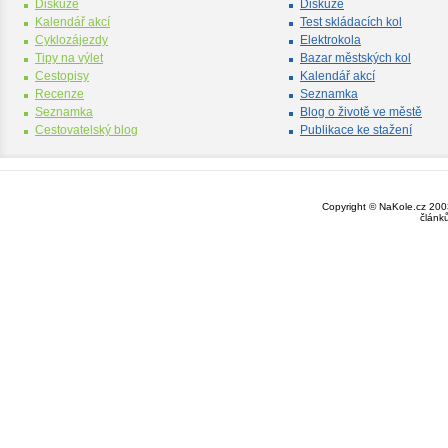
Diskuze
Diskuze
Kalendář akcí
Test skládacích kol
Cyklozájezdy
Elektrokola
Tipy na výlet
Bazar městských kol
Cestopisy
Kalendář akcí
Recenze
Seznamka
Seznamka
Blog o životě ve městě
Cestovatelský blog
Publikace ke stažení
Copyright © NaKole.cz 2003
článk