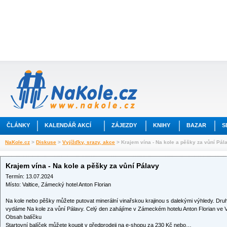
ČLÁNKY
KALENDÁŘ AKCÍ
ZÁJEZDY
KNIHY
BAZAR
S
NaKole.cz
>
Diskuse
>
Vyjížďky, srazy, akce
> Krajem vína - Na kole a pěšky za vůní Pál
Krajem vína - Na kole a pěšky za vůní Pálavy
Termín: 13.07.2024
Místo: Valtice, Zámecký hotel Anton Florian
Na kole nebo pěšky můžete putovat minerální vinařskou krajinou s dalekými výhledy. Dr
vydáme Na kole za vůní Pálavy. Celý den zahájíme v Zámeckém hotelu Anton Florian ve Va
Obsah balíčku
Startovní balíček můžete koupit v předprodeji na e-shopu za 230 Kč nebo…