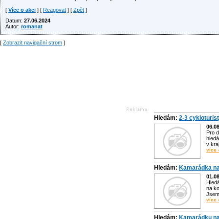
[
Více o akci
] [
Reagovat
] [
Zpět
]
Datum:
27.06.2024
Autor:
romanat
[
Zobrazit navigační strom
]
Hledám:
2-3 cykloturis
06.0
Pro d
hledá
v kra
více 
Hledám:
Kamarádka na
01.0
Hled
na ko
Jsem 
více 
Hledám:
Kamarádku na