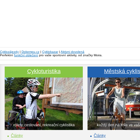
Cyklozájezdy
|
Dokempu.cz
|
Cyklobazar
|
Aktivni dovolená
Perfektní
funkční oblečení
pro vaše sportovní aktivity, od značky Moira.
Cykloturistika
Městská cyklis
výlety, cestování, rekreační cyklistika
každý den na kole ve va
Články
Články