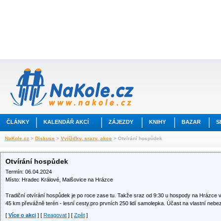
ČLÁNKY
KALENDÁŘ AKCÍ
ZÁJEZDY
KNIHY
BAZAR
S
NaKole.cz
>
Diskuse
>
Vyjížďky, srazy, akce
> Otvírání hospůdek
Otvírání hospůdek
Termín: 06.04.2024
Místo: Hradec Králové, Malšovice na Hrázce
Tradiční otvírání hospůdek je po roce zase tu. Takže sraz od 9:30 u hospody na Hrázce v
45 km převážně terén - lesní cesty.pro prvních 250 lidí samolepka. Účast na vlastní nebe
[
Více o akci
] [
Reagovat
] [
Zpět
]