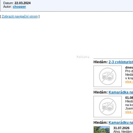
Datum:
22.03.2024
Autor:
chopper
[
Zobrazit navigační strom
]
Hledám:
2-3 cykloturis
dnes
Pro d
hledá
v kra
více 
Hledám:
Kamarádka na
01.0
Hled
na ko
Jsem 
více 
Hledám:
Kamarádku na
31.07.2026
Ahoj, hledám