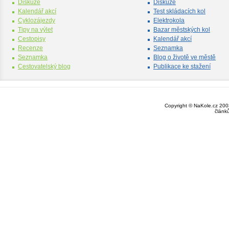
Diskuze
Diskuze
Kalendář akcí
Test skládacích kol
Cyklozájezdy
Elektrokola
Tipy na výlet
Bazar městských kol
Cestopisy
Kalendář akcí
Recenze
Seznamka
Seznamka
Blog o životě ve městě
Cestovatelský blog
Publikace ke stažení
Copyright © NaKole.cz 2003
článk