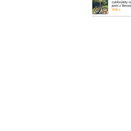
cyklovýlety n
jsem z Bero
více »