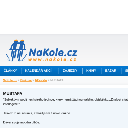
ČLÁNKY
KALENDÁŘ AKCÍ
ZÁJEZDY
KNIHY
BAZAR
S
NaKole.cz
>
Diskuse
>
NEcyklo
> MUSTAFA
MUSTAFA
"Subjektivní pocit nechytrého jedince, který nemá žádnou validitu, objektivitu...Znalost cit
interlegere."
Jelikož to asi neumíš, založil jsem ti nové vlákno.
Dávej svoje moudra blbče.