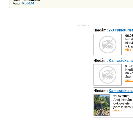
Autor:
Rob144
Hledám:
2-3 cykloturis
06.0
Pro d
hledá
v kra
více 
Hledám:
Kamarádka na
01.0
Hled
na ko
Jsem 
více 
Hledám:
Kamarádku na
31.07.2026
Ahoj, hledám
cyklovýlety n
jsem z Bero
více »