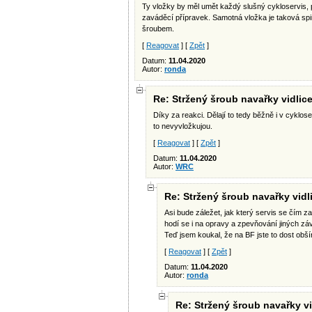
Ty vložky by měl umět každý slušný cykloservis, p
zaváděcí přípravek. Samotná vložka je taková spirá
šroubem.
[
Reagovat
] [
Zpět
]
Datum:
11.04.2020
Autor:
ronda
Re: Stržený šroub navařky vidlic
Díky za reakci. Dělají to tedy běžně i v cyklos
to nevyvložkujou.
[
Reagovat
] [
Zpět
]
Datum:
11.04.2020
Autor:
WRC
Re: Stržený šroub navařky vidl
Asi bude záležet, jak který servis se čím za
hodí se i na opravy a zpevňování jiných záv
Teď jsem koukal, že na BF jste to dost obší
[
Reagovat
] [
Zpět
]
Datum:
11.04.2020
Autor:
ronda
Re: Stržený šroub navařky vi