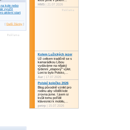
letos jsme v plném…
HMS
| 21.07.2026
 na kole nebo
ak využít
ro aktivní start
[
Další články
]
Kolem Lužických jezer
Už celkem tradičně se s
kamarádkou Líbou
vydáváme na nějaký
týdenní „etapový" výlet.
Loni to bylo Polsko,…
Aar
| 17.07.2026
Polské kolečko 2026
Blog původně vznikl pro
rodinu aby věděli kde
zrovna jsme. I jsem si
kvůli tomu pořídil
klávesnici k mobilu,…
petrp
| 15.07.2026