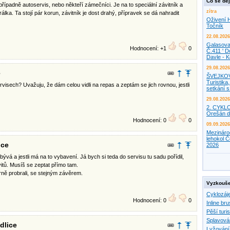
Co se děj
řípadně autoservis, nebo někteří zámečníci. Je na to speciální závitník a
zítra
lka. Ta stojí pár korun, závitník je dost drahý, přípravek se dá nahradit
Oživení H
Točník
22.08.2026
Galasova
Hodnocení: +1
0
Č.411 ' D
Davle - 
29.08.2026
e
ŠVEJKO
Turistika,
ervisech? Uvažuju, že dám celou vidli na repas a zeptám se jich rovnou, jestli
setkání 
29.08.2026
2. CYKL
Orešán d
Hodnocení: 0
0
09.09.2026
Mezináro
lehokol Č
ice
2026
bývá a jestli má na to vybavení. Já bych si teda do servisu tu sadu pořídil,
itů. Musíš se zeptat přímo tam.
rně probrali, se stejným závěrem.
Vyzkouše
Cyklozáj
Hodnocení: 0
0
Inline bru
Pěší turis
Splavová
dlice
Lyžování