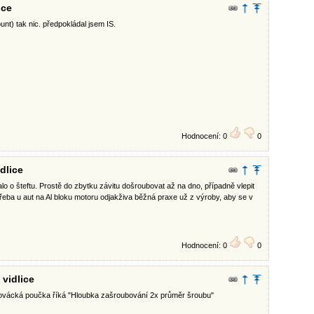
ice
nt) tak nic. předpokládal jsem IS.
Hodnocení: 0
0
dlice
lo o šteftu. Prostě do zbytku závitu došroubovat až na dno, případně vlepit
 Třeba u aut na Al bloku motoru odjakživa běžná praxe už z výroby, aby se v
Hodnocení: 0
0
 vidlice
slovácká poučka říká "Hloubka zašroubování 2x průměr šroubu"