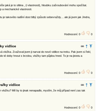
še jaká je to slitina , (i vlastnosti), hloubku zašroubování mohu spočítat.
typ a mechanické vlastnosti.
u je takovéto radění dost blbý způsob sebevraždy.... ale já jsem jak Jindra,
Hodnocení: 0
0
ky vidlice
álová vložka. Zvažoval jsem ji narvat do nové vidlice na treku. Pak jsem si řekl,
o té doby hnout s brzdou, vložky tam půjdou hned. To je na jistotu a
Hodnocení: 0
0
ařky vidlice
m vložku? Mě by to jinak nenapadlo, myslím, že můj případ není zas tak
Hodnocení: 0
0