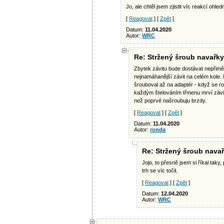
Jo, ale chtěl jsem zjistit víc reakcí ohle
[
Reagovat
] [
Zpět
]
Datum:
11.04.2020
Autor:
WRC
Re: Stržený šroub navařky
Zbytek závitu bude dostávat nepřiměře
nejnamáhanější závit na celém kole. N
šrouboval až na adaptér - když se rozv
každým štelováním třmenu mrví závit 
než poprvé našroubuju brzdy.
[
Reagovat
] [
Zpět
]
Datum:
11.04.2020
Autor:
ronda
Re: Stržený šroub navař
Jojo, to přesně jsem si říkal taky,
trh se víc točil.
[
Reagovat
] [
Zpět
]
Datum:
12.04.2020
Autor:
WRC