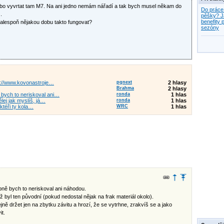
nebo vyvrtat tam M7. Na ani jedno nemám nářadí a tak bych musel někam do
Do práce
.
pěšky? J
benefity p
a alespoň nějakou dobu takto fungovat?
sezóny
ps://www.kovonastroje…
pgnext
2 hlasy
Brahma
2 hlasy
 bych to neriskoval ani…
ronda
1 hlas
lej jak myslíš, já…
ronda
1 hlas
uktéři ty kola…
WRC
1 hlas
ně bych to neriskoval ani náhodou.
ž byl ten původní (pokud nedostal nějak na frak materiál okolo).
ně držet jen na zbytku závitu a hrozí, že se vytrhne, zrakvíš se a jako
it.