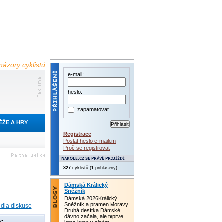
názory cyklistů
e-mail:
heslo:
zapamatovat
ĚŽE A HRY
Registrace
Poslat heslo e-mailem
Proč se registrovat
329
cyklistů (
1
přihlášený)
Dámská Králický
Sněžník
Dámská 2026Králický
Sněžník a pramen Moravy
idla diskuse
Druhá desítka Dámské
dávno začala, ale teprve
y: