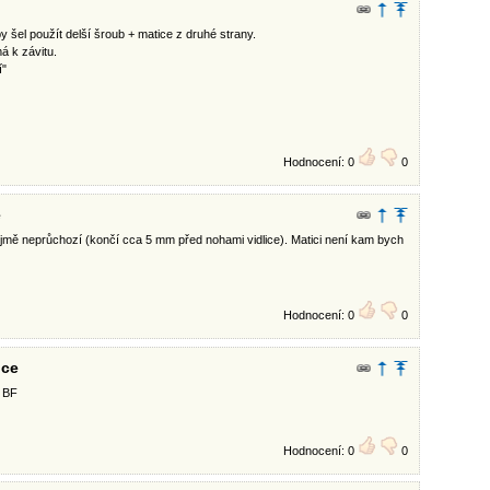
šel použít delší šroub + matice z druhé strany.
á k závitu.
í"
Hodnocení: 0
0
e
jmě neprůchozí (končí cca 5 mm před nohami vidlice). Matici není kam bych
Hodnocení: 0
0
ice
a BF
Hodnocení: 0
0