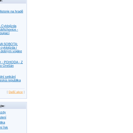
e:
istorie na hradě
 Cyklojízda
obřichovice -
Koupací
VA SOBOTA:
 cyklojízda i
s dobrým vojáke
O - POHODA - Z
o Orešán
dní setkání
eská republika
[
Další akce
]
jte:
ezdy
slení
tika
ní řek