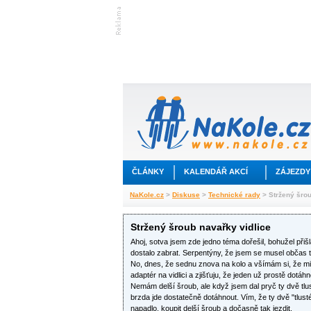
ČLÁNKY
KALENDÁŘ AKCÍ
ZÁJEZDY
NaKole.cz
>
Diskuse
>
Technické rady
> Stržený šrou
Stržený šroub navařky vidlice
Ahoj, sotva jsem zde jedno téma dořešil, bohužel přiš
dostalo zabrat. Serpentýny, že jsem se musel občas to
No, dnes, že sednu znova na kolo a všímám si, že mi 
adaptér na vidlici a zjišťuju, že jeden už prostě dotáhn
Nemám delší šroub, ale když jsem dal pryč ty dvě tl
brzda jde dostatečně dotáhnout. Vím, že ty dvě "tlus
napadlo, koupit delší šroub a dočasně tak jezdit.