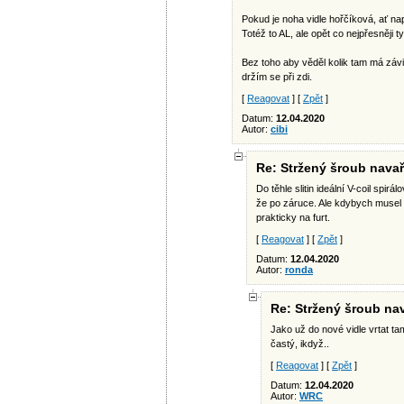
Pokud je noha vidle hořčíková, ať napí
Totéž to AL, ale opět co nejpřesněji 
Bez toho aby věděl kolik tam má závit
držím se při zdi.
[
Reagovat
] [
Zpět
]
Datum:
12.04.2020
Autor:
cibi
Re: Stržený šroub navař
Do těhle slitin ideální V-coil spir
že po záruce. Ale kdybych musel d
prakticky na furt.
[
Reagovat
] [
Zpět
]
Datum:
12.04.2020
Autor:
ronda
Re: Stržený šroub nav
Jako už do nové vidle vrtat ta
častý, ikdyž..
[
Reagovat
] [
Zpět
]
Datum:
12.04.2020
Autor:
WRC