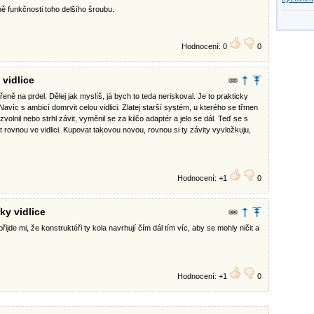
dně funkčnosti toho delšího šroubu.
Hodnocení: 0
0
 vidlice
ně na prdel. Dělej jak myslíš, já bych to teda neriskoval. Je to prakticky
avíc s ambicí domrvit celou vidlici. Zlatej starší systém, u kterého se třmen
olnil nebo strhl závit, vyměnil se za kilčo adaptér a jelo se dál. Teď se s
rovnou ve vidlici. Kupovat takovou novou, rovnou si ty závity vyvložkuju,
Hodnocení: +1
0
ky vidlice
 přijde mi, že konstruktéři ty kola navrhují čím dál tím víc, aby se mohly ničit a
Hodnocení: +1
0