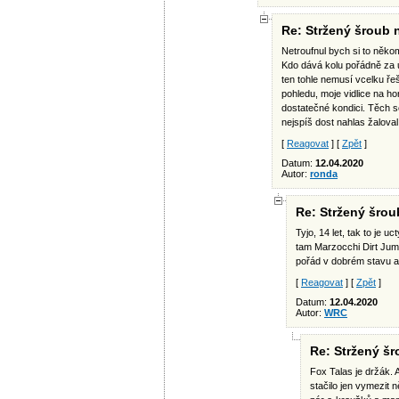
Re: Stržený šroub n
Netroufnul bych si to někom
Kdo dává kolu pořádně za u
ten tohle nemusí vcelku řeš
pohledu, moje vidlice na ho
dostatečné kondici. Těch s
nejspíš dost nahlas žaloval.
[
Reagovat
] [
Zpět
]
Datum:
12.04.2020
Autor:
ronda
Re: Stržený šrou
Tyjo, 14 let, tak to je 
tam Marzocchi Dirt Jumpe
pořád v dobrém stavu a 
[
Reagovat
] [
Zpět
]
Datum:
12.04.2020
Autor:
WRC
Re: Stržený šr
Fox Talas je držák. 
stačilo jen vymezit n