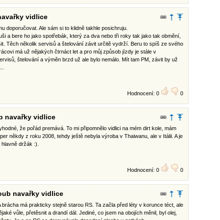
avařky vidlice
u doporučovat. Ale sám si to klidně takhle posichruju.
ši a bere ho jako spotřebák, který za dva nebo tři roky tak jako tak obmění,
it. Těch několik servisů a štelování závit určitě vydrží. Beru to spíš ze svého
rácovi má už nějakých čtrnáct let a pro můj způsob jízdy je stále v
ervisů, štelování a výměn brzd už ale bylo nemálo. Mít tam PM, závit by už
..
Hodnocení: 0
0
b navařky vidlice
uctyhodné, že pořád premává. To mi připomnělo vidlici na mém dirt kole, mám
r někdy z roku 2008, tehdy ještě nebyla výroba v Thaiwanu, ale v Itálii. A je
hlavně držák :).
Hodnocení: 0
0
oub navařky vidlice
A brácha má prakticky stejně starou RS. Ta začla před léty v korunce téct, ale
ějaké vůle, přetěsnit a drandí dál. Jediné, co jsem na obojích měnil, byl olej,