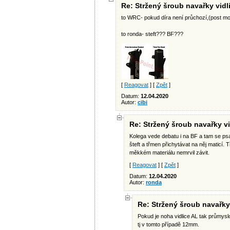
Re: Stržený šroub navařky vidl
to WRC- pokud díra není průchozí,(post mou
to ronda- steft??? BF???
[
Reagovat
] [
Zpět
]
Datum:
12.04.2020
Autor:
cibi
Re: Stržený šroub navařky vi
Kolega vede debatu i na BF a tam se psa
šteft a třmen přichytávat na něj maticí.
měkkém materiálu nemrvil závit.
[
Reagovat
] [
Zpět
]
Datum:
12.04.2020
Autor:
ronda
Re: Stržený šroub navařky
Pokud je noha vidlice AL tak průmy
tj v tomto případě 12mm.