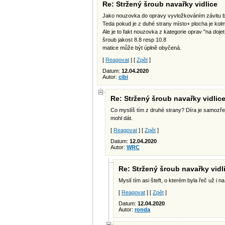
Re: Stržený šroub navařky vidlice
Jako nouzovka do opravy vyvložkováním závitu by 
Teda pokud je z duhé strany místo+ plocha je kolm
Ale je to fakt nouzovka z kategorie oprav "na dojet
šroub jakost 8.8 resp 10.8
matice může být úplně obyčená.
[
Reagovat
] [
Zpět
]
Datum:
12.04.2020
Autor:
cibi
Re: Stržený šroub navařky vidlic
Co myslíš tím z druhé strany? Díra je samozře
mohl dát.
[
Reagovat
] [
Zpět
]
Datum:
12.04.2020
Autor:
WRC
Re: Stržený šroub navařky vidl
Myslí tím asi šteft, o kterém byla řeč už i n
[
Reagovat
] [
Zpět
]
Datum:
12.04.2020
Autor:
ronda