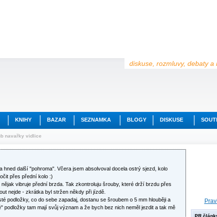
diskuse, rozmluvy, debaty a 
KNIHY
BAZAR
SEZNAMKA
BLOGY
DISKUSE
SOUT
b navařky vidlice
la hned další "pohroma". Včera jsem absolvoval docela ostrý sjezd, kolo
čit přes přední kolo :)
nějak vibruje přední brzda. Tak zkontroluju šrouby, které drží brzdu přes
out nejde - zkrátka byl stržen někdy při jízdě.
usté podložky, co do sebe zapadaj, dostanu se šroubem o 5 mm hlouběji a
Prav
té" podložky tam mají svůj význam a že bych bez nich neměl jezdit a tak mě
PR článk