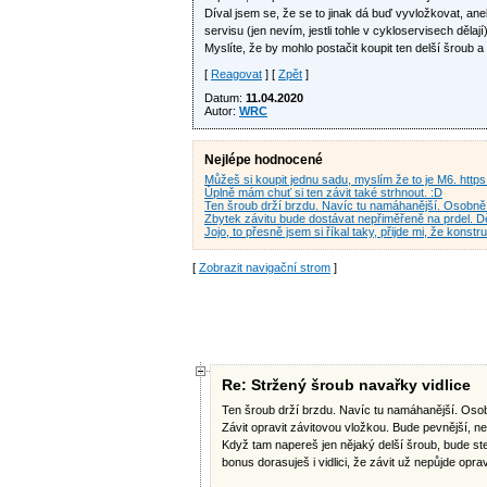
Díval jsem se, že se to jinak dá buď vyvložkovat, a
servisu (jen nevím, jestli tohle v cykloservisech dělají)
Myslíte, že by mohlo postačit koupit ten delší šroub 
[
Reagovat
] [
Zpět
]
Datum:
11.04.2020
Autor:
WRC
Nejlépe hodnocené
Můžeš si koupit jednu sadu, myslím že to je M6. htt
Ǔplně mám chuť si ten závit také strhnout. :D
Ten šroub drží brzdu. Navíc tu namáhanější. Osobně
Zbytek závitu bude dostávat nepřiměřeně na prdel. Dě
Jojo, to přesně jsem si říkal taky, přijde mi, že konstr
[
Zobrazit navigační strom
]
Re: Stržený šroub navařky vidlice
Ten šroub drží brzdu. Navíc tu namáhanější. Osob
Závit opravit závitovou vložkou. Bude pevnější, ne
Když tam napereš jen nějaký delší šroub, bude stej
bonus dorasuješ i vidlici, že závit už nepůjde oprav