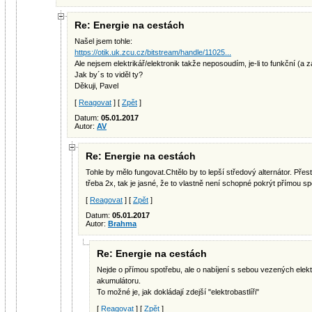
Re: Energie na cestách
Našel jsem tohle:
https://otik.uk.zcu.cz/bitstream/handle/11025...
Ale nejsem elektrikář/elektronik takže neposoudím, je-li to funkční (a z
Jak by´s to viděl ty?
Děkuji, Pavel
[
Reagovat
] [
Zpět
]
Datum:
05.01.2017
Autor:
AV
Re: Energie na cestách
Tohle by mělo fungovat.Chtělo by to lepší středový alternátor. Přes
třeba 2x, tak je jasné, že to vlastně není schopné pokrýt přímou sp
[
Reagovat
] [
Zpět
]
Datum:
05.01.2017
Autor:
Brahma
Re: Energie na cestách
Nejde o přímou spotřebu, ale o nabíjení s sebou vezených elektr
akumulátoru.
To možné je, jak dokládají zdejší "elektrobastlíři"
[
Reagovat
] [
Zpět
]