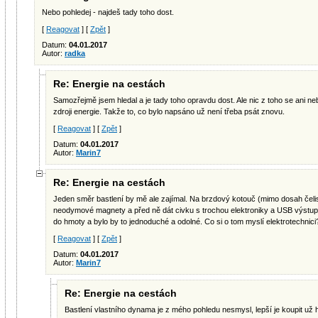
Nebo pohledej - najdeš tady toho dost.
[
Reagovat
] [
Zpět
]
Datum:
04.01.2017
Autor:
radka
Re: Energie na cestách
Samozřejmě jsem hledal a je tady toho opravdu dost. Ale nic z toho se ani 
zdroji energie. Takže to, co bylo napsáno už není třeba psát znovu.
[
Reagovat
] [
Zpět
]
Datum:
04.01.2017
Autor:
Marin7
Re: Energie na cestách
Jeden směr bastlení by mě ale zajímal. Na brzdový kotouč (mimo dosah čelisti
neodymové magnety a před ně dát civku s trochou elektroniky a USB výstupe
do hmoty a bylo by to jednoduché a odolné. Co si o tom myslí elektrotechnici
[
Reagovat
] [
Zpět
]
Datum:
04.01.2017
Autor:
Marin7
Re: Energie na cestách
Bastlení vlastního dynama je z mého pohledu nesmysl, lepší je koupit už 