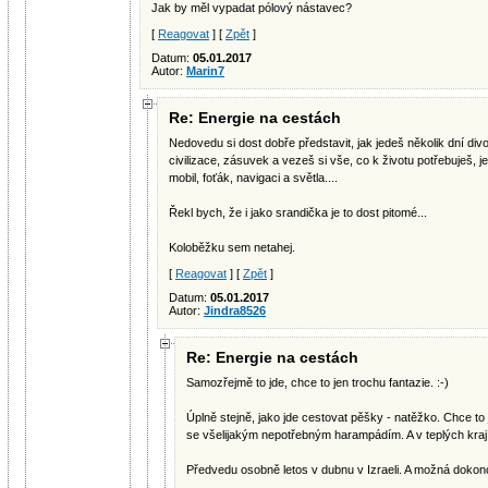
Jak by měl vypadat pólový nástavec?
[
Reagovat
] [
Zpět
]
Datum:
05.01.2017
Autor:
Marin7
Re: Energie na cestách
Nedovedu si dost dobře představit, jak jedeš několik dní di
civilizace, zásuvek a vezeš si vše, co k životu potřebuješ, j
mobil, foťák, navigaci a světla....
Řekl bych, že i jako srandička je to dost pitomé...
Koloběžku sem netahej.
[
Reagovat
] [
Zpět
]
Datum:
05.01.2017
Autor:
Jindra8526
Re: Energie na cestách
Samozřejmě to jde, chce to jen trochu fantazie. :-)
Úplně stejně, jako jde cestovat pěšky - natěžko. Chce to
se všelijakým nepotřebným harampádím. A v teplých kraj
Předvedu osobně letos v dubnu v Izraeli. A možná dokonc