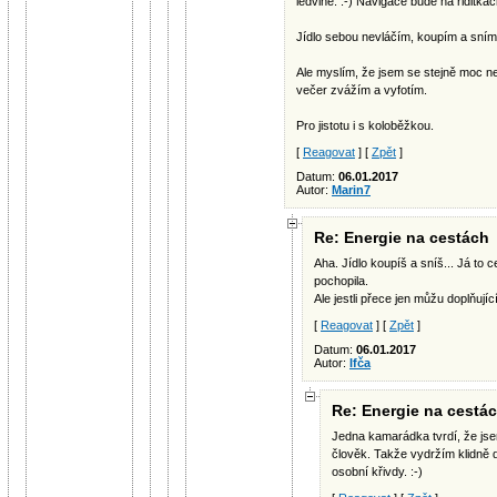
ledvině. :-) Navigace bude na řiditká
Jídlo sebou nevláčím, koupím a sním
Ale myslím, že jsem se stejně moc nes
večer zvážím a vyfotím.
Pro jistotu i s koloběžkou.
[
Reagovat
] [
Zpět
]
Datum:
06.01.2017
Autor:
Marin7
Re: Energie na cestách
Aha. Jídlo koupíš a sníš... Já to 
pochopila.
Ale jestli přece jen můžu doplňujíc
[
Reagovat
] [
Zpět
]
Datum:
06.01.2017
Autor:
Ifča
Re: Energie na cestá
Jedna kamarádka tvrdí, že js
člověk. Takže vydržím klidně de
osobní křivdy. :-)