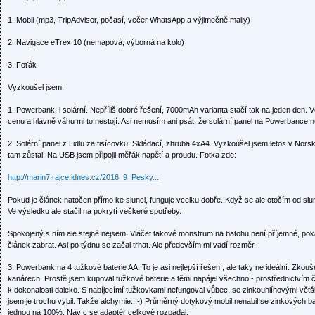
1. Mobil (mp3, TripAdvisor, počasí, večer WhatsApp a výjimečně maily)
2. Navigace eTrex 10 (nemapová, výborná na kolo)
3. Foťák
Vyzkoušel jsem:
1. Powerbank, i solární. Nepříliš dobré řešení, 7000mAh varianta stačí tak na jeden den. V
cenu a hlavně váhu mi to nestojí. Asi nemusím ani psát, že solární panel na Powerbance n
2. Solární panel z Lidlu za tisícovku. Skládací, zhruba 4xA4. Vyzkoušel jsem letos v Nors
tam zůstal. Na USB jsem připojil měřák napětí a proudu. Fotka zde:
http://marin7.rajce.idnes.cz/2016_9_Pesky...
Pokud je článek natočen přímo ke slunci, funguje vcelku dobře. Když se ale otočím od slu
Ve výsledku ale stačil na pokrytí veškeré spotřeby.
Spokojený s ním ale stejně nejsem. Vláčet takové monstrum na batohu není příjemné, p
článek zabrat. Asi po týdnu se začal trhat. Ale především mi vadí rozměr.
3. Powerbank na 4 tužkové baterie AA. To je asi nejlepší řešení, ale taky ne ideální. Zkou
kanárech. Prostě jsem kupoval tužkové baterie a těmi napájel všechno - prostřednictvím
k dokonalosti daleko. S nabíjecímí tužkovkami nefungoval vůbec, se zinkouhlíhovými větši
jsem je trochu vybil. Takže alchymie. :-) Průměrný dotykový mobil nenabil se zinkových bat
jednou na 100%. Navíc se adaptér celkově rozpadal.