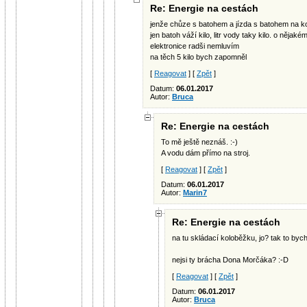
Re: Energie na cestách
jenže chůze s batohem a jízda s batohem na kol
jen batoh váží kilo, litr vody taky kilo. o nějak
elektronice radši nemluvím
na těch 5 kilo bych zapomněl
[
Reagovat
] [
Zpět
]
Datum:
06.01.2017
Autor:
Bruca
Re: Energie na cestách
To mě ještě neznáš. :-)
A vodu dám přímo na stroj.
[
Reagovat
] [
Zpět
]
Datum:
06.01.2017
Autor:
Marin7
Re: Energie na cestách
na tu skládací koloběžku, jo? tak to bych
nejsi ty brácha Dona Morčáka? :-D
[
Reagovat
] [
Zpět
]
Datum:
06.01.2017
Autor:
Bruca