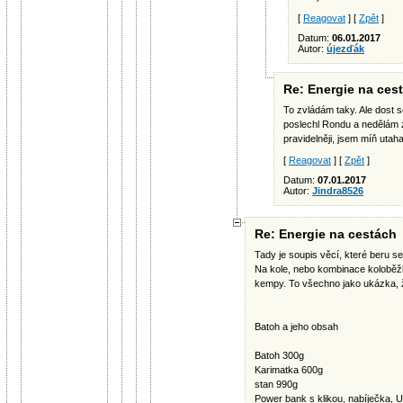
[
Reagovat
] [
Zpět
]
Datum:
06.01.2017
Autor:
újezďák
Re: Energie na ces
To zvládám taky. Ale dost 
poslechl Rondu a nedělám z
pravidelněji, jsem míň utah
[
Reagovat
] [
Zpět
]
Datum:
07.01.2017
Autor:
Jindra8526
Re: Energie na cestách
Tady je soupis věcí, které beru s
Na kole, nebo kombinace koloběž
kempy. To všechno jako ukázka, že
Batoh a jeho obsah
Batoh 300g
Karimatka 600g
stan 990g
Power bank s klikou, nabíječka, 