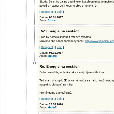
Škoda, že jsi ho dal na zadní kolo. Na předním by to mohlo bý
povolí a magnet se ti kousne před trmenem :D
[
Reagovat
] [
Zpět
]
Datum:
06.01.2017
Autor:
Bruca
Re: Energie na cestách
Proč by nemělo jít použít ráfkové dynamo?
Mluvíme oba o tom samém dynamu:
http://www.velogical-e
[
Reagovat
] [
Zpět
]
Datum:
06.01.2017
Autor:
snilard
Re: Energie na cestách
Doba pokročila, technika taky a můj zájem stále trvá.
Teď mám přístup k 3D tiskárně, takže se nabízí možnost, v
naopak s cívkami) na míru.
Kromě gumy samozřejmě. :-)
[
Reagovat
] [
Zpět
]
Datum:
23.05.2020
Autor:
Marin7