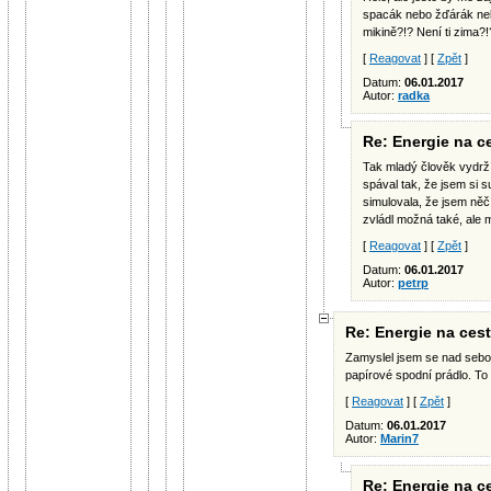
spacák nebo žďárák nebo
mikině?!? Není ti zima?!
[
Reagovat
] [
Zpět
]
Datum:
06.01.2017
Autor:
radka
Re: Energie na c
Tak mladý člověk vydrží
spával tak, že jsem si s
simulovala, že jsem něč
zvládl možná také, ale 
[
Reagovat
] [
Zpět
]
Datum:
06.01.2017
Autor:
petrp
Re: Energie na ces
Zamyslel jsem se nad sebou a
papírové spodní prádlo. To 
[
Reagovat
] [
Zpět
]
Datum:
06.01.2017
Autor:
Marin7
Re: Energie na c