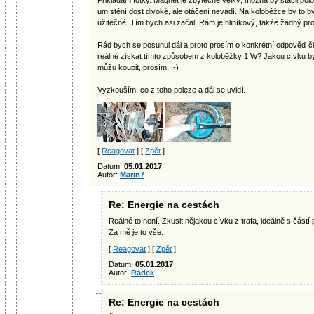
Přikládám fotky. Magnet je zbytečně velký, možná by stačil pol
umístění dost divoké, ale otáčení nevadí. Na koloběžce by to b
užitečné. Tím bych asi začal. Rám je hliníkový, takže žádný pr
Rád bych se posunul dál a proto prosím o konkrétní odpověď čl
reálné získat tímto způsobem z koloběžky 1 W? Jakou cívku b
můžu koupit, prosím. :-)
Vyzkouším, co z toho poleze a dál se uvidí.
[
Reagovat
] [
Zpět
]
Datum:
05.01.2017
Autor:
Marin7
Re: Energie na cestách
Reálné to není. Zkusit nějakou cívku z trafa, ideálně s částí
Za mě je to vše.
[
Reagovat
] [
Zpět
]
Datum:
05.01.2017
Autor:
Radek
Re: Energie na cestách