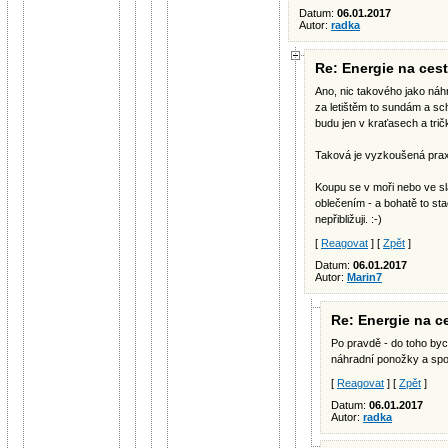
Datum:
06.01.2017
Autor:
radka
Re: Energie na ces
Ano, nic takového jako náh
za letištěm to sundám a sc
budu jen v kraťasech a trič
Taková je vyzkoušená pra
Koupu se v moři nebo ve s
oblečením - a bohatě to s
nepřibližuji. :-)
[
Reagovat
] [
Zpět
]
Datum:
06.01.2017
Autor:
Marin7
Re: Energie na c
Po pravdě - do toho by
náhradní ponožky a spod
[
Reagovat
] [
Zpět
]
Datum:
06.01.2017
Autor:
radka