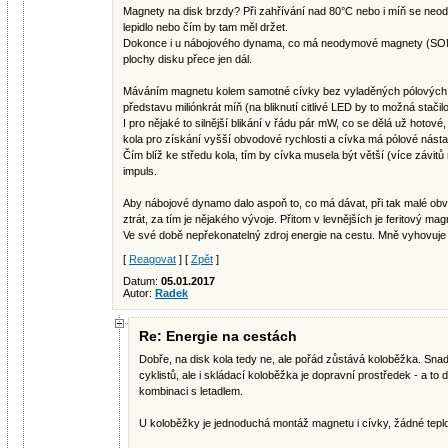
Magnety na disk brzdy? Při zahřívání nad 80°C nebo i míň se neod
lepidlo nebo čím by tam měl držet.
Dokonce i u nábojového dynama, co má neodymové magnety (SON), 
plochy disku přece jen dál.
Máváním magnetu kolem samotné cívky bez vyladěných pólových n
představu miliónkrát míň (na bliknutí citlivé LED by to možná stačilo
I pro nějaké to silnější blikání v řádu pár mW, co se dělá už hotov
kola pro získání vyšší obvodové rychlosti a cívka má pólové nást
Čím blíž ke středu kola, tím by cívka musela být větší (více závitů 
impuls.
Aby nábojové dynamo dalo aspoň to, co má dávat, při tak malé ob
ztrát, za tím je nějakého vývoje. Přitom v levnějších je feritový mag
Ve své době nepřekonatelný zdroj energie na cestu. Mně vyhovuje 
[
Reagovat
] [
Zpět
]
Datum:
05.01.2017
Autor:
Radek
Re: Energie na cestách
Dobře, na disk kola tedy ne, ale pořád zůstává koloběžka. Snad
cyklistů, ale i skládací koloběžka je dopravní prostředek - a t
kombinaci s letadlem.
U koloběžky je jednoduchá montáž magnetu i cívky, žádné tepl