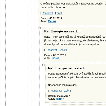
O reálné použitelnosti elektrických zásuvek na cestách v
zase trochu ubrat. :-)
[
Reagovat
] [
Zpět
]
Datum:
06.01.2017
Autor:
Marin7
Re: Energie na cestách
dotaz - kolik toho máš na té koloběžce naježděné na
já na své jezdím s batohem taky, ale představa, že v
dnem, by mě docela děsila. to je pro záda peklo
[
Reagovat
] [
Zpět
]
Datum:
06.01.2017
Autor:
Bruca
Re: Energie na cestách
Pouze jednodenní akce, pravá zatěžkávací zkoušk
nebude, počítám s pěti. Pokud nevezmu ani stan, t
Nachozeno mám ale dost.
[
Reagovat
] [
Zpět
]
Datum:
06.01.2017
Autor:
Marin7