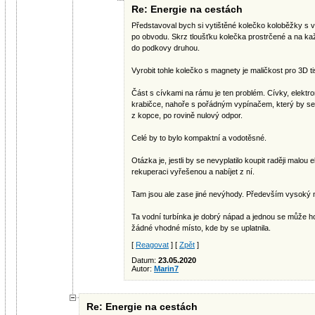
Re: Energie na cestách
Představoval bych si vytištěné kolečko koloběžky s
po obvodu. Skrz tloušťku kolečka prostrčené a na ka
do podkovy druhou.
Vyrobit tohle kolečko s magnety je maličkost pro 3D t
Část s cívkami na rámu je ten problém. Cívky, elektro
krabičce, nahoře s pořádným vypínačem, který by se 
z kopce, po rovině nulový odpor.
Celé by to bylo kompaktní a vodotěsné.
Otázka je, jestli by se nevyplatilo koupit raději malou
rekuperaci vyřešenou a nabíjet z ní.
Tam jsou ale zase jiné nevýhody. Především vysoký ná
Ta vodní turbínka je dobrý nápad a jednou se může ho
žádné vhodné místo, kde by se uplatnila.
[
Reagovat
] [
Zpět
]
Datum:
23.05.2020
Autor:
Marin7
Re: Energie na cestách