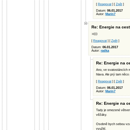
[
Reagovat
] [
Zpět
]
Datum:
06.01.2017
Autor:
Marin7
Re: Energie na ces
:o)))
[
Reagovat
] [
Zpět
]
Datum:
06.01.2017
Autor:
radka
Re: Energie na c
Ano, ve svatostáncích 
hlava. Ale prý tam něco 
[
Reagovat
] [
Zpět
]
Datum:
06.01.2017
Autor:
Marin7
Re: Energie na c
Tady je omezené větven
věžáky.
Osobně bych sebou vzal
využití.