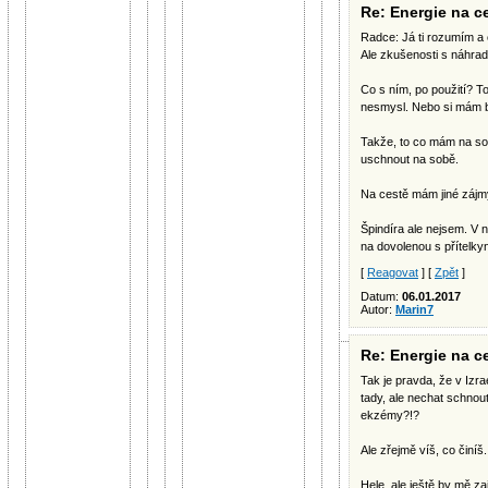
Re: Energie na c
Radce: Já ti rozumím a 
Ale zkušenosti s náhra
Co s ním, po použití? T
nesmysl. Nebo si mám b
Takže, to co mám na s
uschnout na sobě.
Na cestě mám jiné zájmy,
Špindíra ale nejsem. V 
na dovolenou s přítelkyní
[
Reagovat
] [
Zpět
]
Datum:
06.01.2017
Autor:
Marin7
Re: Energie na c
Tak je pravda, že v Izra
tady, ale nechat schnout
ekzémy?!?
Ale zřejmě víš, co činíš.
Hele, ale ještě by mě za