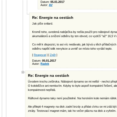
Datum:
05.01.2017
Autor:
AV
Re: Energie na cestách
Jak píše snilard.
Kromě toho, uvedená nabíječka by nešla použít pro nábojové dyna
akumulátorů a snížení odběru by ten obvod, co vydrží "až" 16,5 V 
Co měl k dispozici, to asi víc nedávalo, jak bývá u těch přítlačný
odběru napětí tolik nevyleze a uvnitř se místo toho vyrábí teplo.
[
Reagovat
] [
Zpět
]
Datum:
05.01.2017
Autor:
Radek
Re: Energie na cestách
Úvodem trochu zeširoka. Nábojové dynamo se mi nelíbí - nechci přeplé
O koloběžce ani nemluvím. Kdyby to bylo aspoň kompaktní řešení, ale 
kompaktnosti nepřidá.
Ráfkové dynamo taky není použitelné. Na horském kole nemám ráfek
Ale přilepit 4 magnety na disk zadní brzdy a přidat cívku se mi zdá 
ztráty. Testovací magnet mám, tak ho večer plácnu na disk a vyfotím.