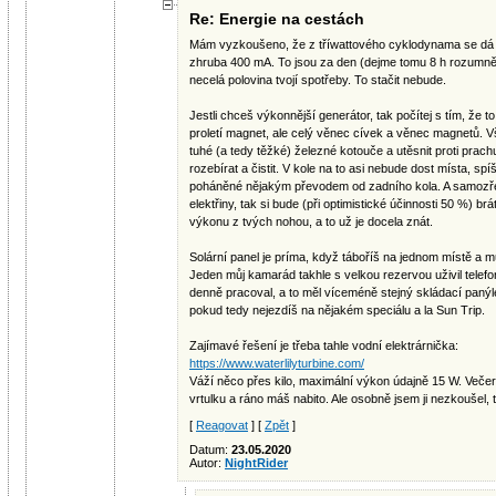
Re: Energie na cestách
Mám vyzkoušeno, že z tříwattového cyklodynama se dá p
zhruba 400 mA. To jsou za den (dejme tomu 8 h rozumně 
necelá polovina tvojí spotřeby. To stačit nebude.
Jestli chceš výkonnější generátor, tak počítej s tím, že 
proletí magnet, ale celý věnec cívek a věnec magnetů. V
tuhé (a tedy těžké) železné kotouče a utěsnit proti prac
rozebírat a čistit. V kole na to asi nebude dost místa, sp
poháněné nějakým převodem od zadního kola. A samozřejm
elektřiny, tak si bude (při optimistické účinnosti 50 %) 
výkonu z tvých nohou, a to už je docela znát.
Solární panel je príma, když táboříš na jednom místě a 
Jeden můj kamarád takhle s velkou rezervou uživil telefo
denně pracoval, a to měl víceméně stejný skládací panýl
pokud tedy nejezdíš na nějakém speciálu a la Sun Trip.
Zajímavé řešení je třeba tahle vodní elektrárnička:
https://www.waterlilyturbine.com/
Váží něco přes kilo, maximální výkon údajně 15 W. Veče
vrtulku a ráno máš nabito. Ale osobně jsem ji nezkoušel, 
[
Reagovat
] [
Zpět
]
Datum:
23.05.2020
Autor:
NightRider