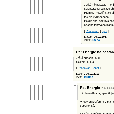
Ještě mě napadlo - není
kolena/ramena/hlavu při
Ptám se, netuším, ale v
tak nic výjimečného.
Pokud ano, pak bys na 
něčeho takového plánuj
[
Reagovat
] [
Zpět
]
Datum:
06.01.2017
Autor:
radka
Re: Energie na cestá
Ještě spacák 650g
Celkem 4040g
[
Reagovat
] [
Zpět
]
Datum:
06.01.2017
Autor:
Marin7
Re: Energie na ces
Já hlava děravá, spacák js
V teplých krajích mi zima ne
supertenký.
Člověk by měl být trochu ot