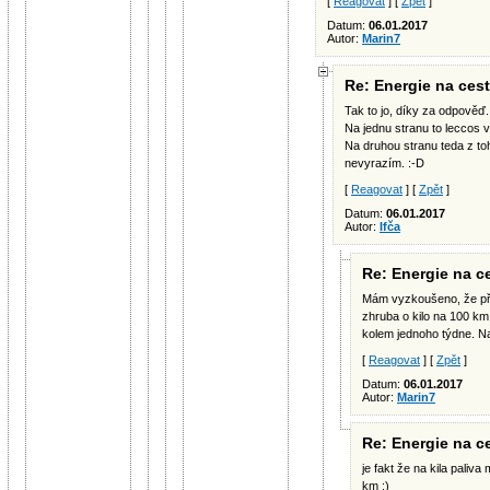
[
Reagovat
] [
Zpět
]
Datum:
06.01.2017
Autor:
Marin7
Re: Energie na ces
Tak to jo, díky za odpověď.
Na jednu stranu to leccos vy
Na druhou stranu teda z to
nevyrazím. :-D
[
Reagovat
] [
Zpět
]
Datum:
06.01.2017
Autor:
Ifča
Re: Energie na c
Mám vyzkoušeno, že při
zhruba o kilo na 100 km 
kolem jednoho týdne. Na
[
Reagovat
] [
Zpět
]
Datum:
06.01.2017
Autor:
Marin7
Re: Energie na c
je fakt že na kila paliva
km :)