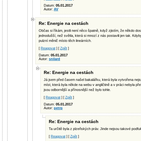
Datum:
05.01.2017
Autor:
AV
Re: Energie na cestách
Občas si říkám, jestli není něco špatně, když zjistím, že někdo dost
jednodušší, než světla, která si mnozí z nás postavili jen tak. Kdy
pulzní měnič místo těch lineárních.
[
Reagovat
] [
Zpět
]
Datum:
05.01.2017
Autor:
snilard
Re: Energie na cestách
Já jsem před časem našel bakalářku, která byla vytvořena nejs
míst, která byla někde na webu v angličtině a v práci nebyla 
jsou odbornější a přínosnější než bylo tohle.
[
Reagovat
] [
Zpět
]
Datum:
05.01.2017
Autor:
petrp
Re: Energie na cestách
Ta určitě byla z plzeňských práv. Jinde nejsou takové podfuk
[
Reagovat
] [
Zpět
]