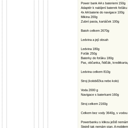
Power bank AA s bateriemi 150g
Adaptér k nabíjení baterek foťáku
4x AA baterie do navigace 100g
Mikina 200g
Zubní pasta, kartáček 100g
Batoh celkem 2670g
Ledvina a její obsah
Ledvina 180g
Foťák 250g
Baterky do foťáku 180g
Pas, občanka, řidičák, kreditkart
Ledvina celkem 810g
Stroj (koloběžka nebo kolo)
Voda 2000 g
Navigace s baterkami 160g
Stroj celkem 2160g
Celkem bez vody 3640g, s vodou
Powerbanku s klikou ještě nemám, 
Stejně tak nemám stan. A mobilem 