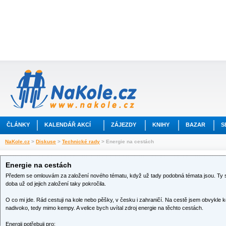
ČLÁNKY
KALENDÁŘ AKCÍ
ZÁJEZDY
KNIHY
BAZAR
S
NaKole.cz
>
Diskuse
>
Technické rady
> Energie na cestách
Energie na cestách
Předem se omlouvám za založení nového tématu, když už tady podobná témata jsou. Ty st
doba už od jejich založení taky pokročila.
O co mi jde. Rád cestuji na kole nebo pěšky, v česku i zahraničí. Na cestě jsem obvykle
nadivoko, tedy mimo kempy. A velice bych uvítal zdroj energie na těchto cestách.
Energii potřebuji pro: