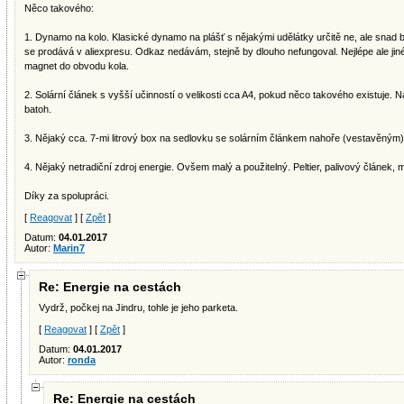
Něco takového:
1. Dynamo na kolo. Klasické dynamo na plášť s nějakými udělátky určitě ne, ale snad
se prodává v aliexpresu. Odkaz nedávám, stejně by dlouho nefungoval. Nejlépe ale jin
magnet do obvodu kola.
2. Solární článek s vyšší učinností o velikosti cca A4, pokud něco takového existuje.
batoh.
3. Nějaký cca. 7-mi litrový box na sedlovku se solárním článkem nahoře (vestavěným)
4. Nějaký netradiční zdroj energie. Ovšem malý a použitelný. Peltier, palivový článek, mik
Díky za spolupráci.
[
Reagovat
] [
Zpět
]
Datum:
04.01.2017
Autor:
Marin7
Re: Energie na cestách
Vydrž, počkej na Jindru, tohle je jeho parketa.
[
Reagovat
] [
Zpět
]
Datum:
04.01.2017
Autor:
ronda
Re: Energie na cestách