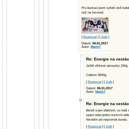
Pro ilustraci jsem vyfotil i dvě k
než na červené.
[
Reagovat
] [
Zpět
]
Datum:
06.01.2017
Autor:
Marin7
Re: Energie na cestá
Ještě vlhčené ubrousky 200g
Celkem 3840g
[
Reagovat
] [
Zpět
]
Datum:
06.01.2017
Autor:
Marin7
Re: Energie na cestá
Bereš si jen oblečení, co máš 
spaní nebo jedno rezervní obl
Nevidím ani nepromok bundu.
[
Reagovat
] [
Zpět
]