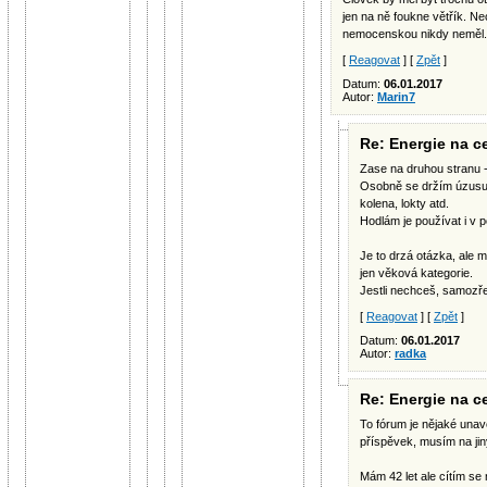
jen na ně foukne větřík. Nec
nemocenskou nikdy neměl.
[
Reagovat
] [
Zpět
]
Datum:
06.01.2017
Autor:
Marin7
Re: Energie na c
Zase na druhou stranu 
Osobně se držím úzusu
kolena, lokty atd.
Hodlám je používat i v p
Je to drzá otázka, ale moh
jen věková kategorie.
Jestli nechceš, samozř
[
Reagovat
] [
Zpět
]
Datum:
06.01.2017
Autor:
radka
Re: Energie na c
To fórum je nějaké una
příspěvek, musím na jin
Mám 42 let ale cítím se n