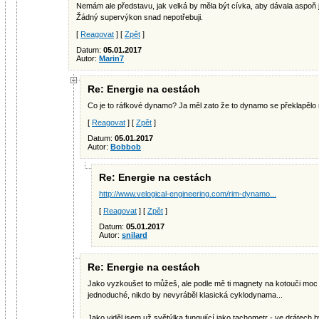
Nemám ale představu, jak velká by měla být cívka, aby dávala aspoň 
Žádný supervýkon snad nepotřebuji.
[
Reagovat
] [
Zpět
]
Datum:
05.01.2017
Autor:
Marin7
Re: Energie na cestách
Co je to ráfkové dynamo? Ja měl zato že to dynamo se překlapělo 
[
Reagovat
] [
Zpět
]
Datum:
05.01.2017
Autor:
Bobbob
Re: Energie na cestách
http://www.velogical-engineering.com/rim-dynamo...
[
Reagovat
] [
Zpět
]
Datum:
05.01.2017
Autor:
snilard
Re: Energie na cestách
Jako vyzkoušet to můžeš, ale podle mě ti magnety na kotouči moc 
jednoduché, nikdo by nevyráběl klasická cyklodynama...
Jako viděl jsem už světýlka fungující jako tachometr - ve drátech