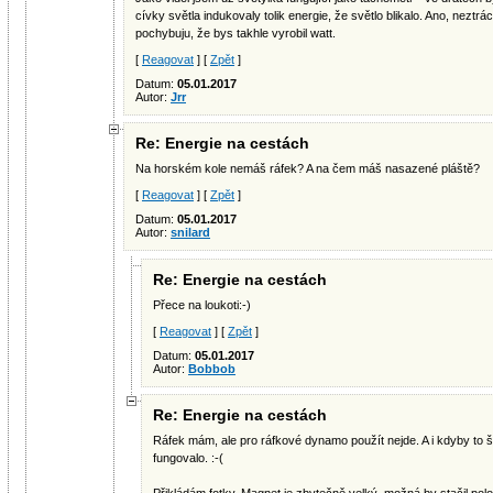
cívky světla indukovaly tolik energie, že světlo blikalo. Ano, neztrá
pochybuju, že bys takhle vyrobil watt.
[
Reagovat
] [
Zpět
]
Datum:
05.01.2017
Autor:
Jrr
Re: Energie na cestách
Na horském kole nemáš ráfek? A na čem máš nasazené pláště?
[
Reagovat
] [
Zpět
]
Datum:
05.01.2017
Autor:
snilard
Re: Energie na cestách
Přece na loukoti:-)
[
Reagovat
] [
Zpět
]
Datum:
05.01.2017
Autor:
Bobbob
Re: Energie na cestách
Ráfek mám, ale pro ráfkové dynamo použít nejde. A i kdyby to šlo
fungovalo. :-(