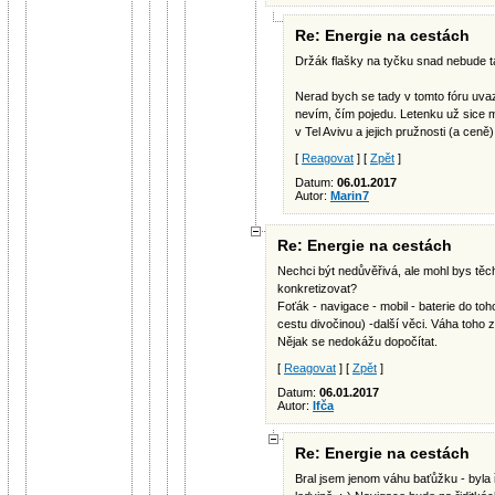
Re: Energie na cestách
Držák flašky na tyčku snad nebude ta
Nerad bych se tady v tomto fóru uva
nevím, čím pojedu. Letenku už sice 
v Tel Avivu a jejich pružnosti (a ceně)
[
Reagovat
] [
Zpět
]
Datum:
06.01.2017
Autor:
Marin7
Re: Energie na cestách
Nechci být nedůvěřivá, ale mohl bys těch 
konkretizovat?
Foťák - navigace - mobil - baterie do toh
cestu divočinou) -další věci. Váha toho z
Nějak se nedokážu dopočítat.
[
Reagovat
] [
Zpět
]
Datum:
06.01.2017
Autor:
Ifča
Re: Energie na cestách
Bral jsem jenom váhu baťůžku - byla 