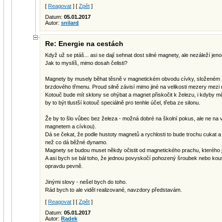
[
Reagovat
] [
Zpět
]
Datum:
05.01.2017
Autor:
snilard
Re: Energie na cestách
Když už se ptáš... asi se dají sehnat dost silné magnety, ale nezáleží jen
Jak to myslíš, mimo dosah čelisti?
Magnety by musely běhat těsně v magnetickém obvodu cívky, složeném
brzdového třmenu. Proud silně závisí mimo jiné na velikosti mezery mez
Kotouč bude mít sklony se ohýbat a magnet přiskočit k železu, i kdyby m
by to být tlustší kotouč speciálně pro tenhle účel, třeba ze silonu.
Že by to šlo vůbec bez železa - možná dobré na školní pokus, ale ne na 
magnetem a cívkou).
Dá se čekat, že podle hustoty magnetů a rychlosti to bude trochu cukat a
než co dá běžné dynamo.
Magnety se budou muset někdy očistit od magnetického prachu, kterého je
A asi bych se bál toho, že jednou povyskočí pohozený šroubek nebo ko
opravdu pevně.
Jinými slovy - nešel bych do toho.
Rád bych to ale viděl realizované, navzdory představám.
[
Reagovat
] [
Zpět
]
Datum:
05.01.2017
Autor:
Radek