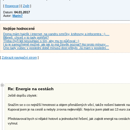
[
Reagovat
] [
Zpět
]
Datum:
04.01.2017
Autor:
Marin7
Nejlépe hodnocené
Doma mám hajzlík i internet, na vandru smrčky, knihovny a infocentra :-).…
Blbneš, chceš v to tady pohřbít?
Třeba čtyři lidi nesouhlasí s tím, aby mu to půjčoval :-)
I to je samozřejmě možné, ale jak to má člověk poznat? Asi proto mínusy…
Ono tady vůbec v poslední době mínusů dost přibylo. Já mám v poslední…
[
Zobrazit navigační strom
]
Re: Energie na cestách
Ještě dopíšu zbytek:
Snažím se o co nejnižší hmotnost a objem přenášených věcí, takže nošení baterek na
Kupoval jsem je na cestě a nebyly zrovna nejlevnější. Nejvíce jsem platil asi 13 euro za 
Představoval bych si nějaké hotové a jednoduché řešení, jak zajistit energii na cestách 
vyhnul.