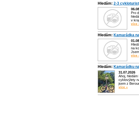
Hledám:
2-3 cykloturis
06.0
Pro d
hledá
v kra
více 
Hledám:
Kamarádka na
01.0
Hled
na ko
Jsem 
více 
Hledám:
Kamarádku na
31.07.2026
Ahoj, hledám
cyklovýlety n
jsem z Bero
více »