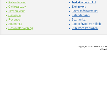
Kalendář akcí
Test skládacích kol
Cyklozájezdy
Elektrokola
Tipy na výlet
Bazar městských kol
Cestopisy
Kalendář akcí
Recenze
Seznamka
Seznamka
Blog o životě ve městě
Cestovatelský blog
Publikace ke stažení
Copyright © NaKole.cz 2003
článk