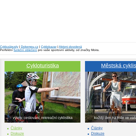
Cyklozájezdy
|
Dokempu.cz
|
Cyklobazar
|
Aktivni dovolená
Perfektní
funkční oblečení
pro vaše sportovní aktivity, od značky Moira.
Cykloturistika
Městská cyklis
výlety, cestování, rekreační cyklistika
každý den na kole ve va
Články
Články
Diskuze
Diskuze