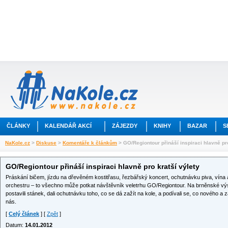
ČLÁNKY
KALENDÁŘ AKCÍ
ZÁJEZDY
KNIHY
BAZAR
S
NaKole.cz
>
Diskuse
>
Komentáře k článkům
> GO/Regiontour přináší inspiraci hlavně pro
GO/Regiontour přináší inspiraci hlavně pro kratší výlety
Práskání bičem, jízdu na dřevěném kostitřasu, řezbářský koncert, ochutnávku piva, vína
orchestru – to všechno může potkat návštěvník veletrhu GO/Regiontour. Na brněnské výsta
postavili stánek, dali ochutnávku toho, co se dá zažít na kole, a podívali se, co nového a
nás.
[
Celý článek
] [
Zpět
]
Datum:
14.01.2012