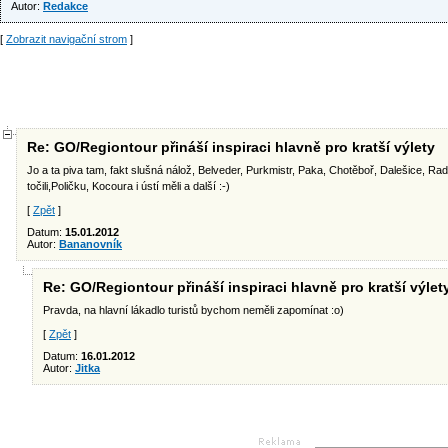
Autor:
Redakce
[
Zobrazit navigační strom
]
Re: GO/Regiontour přináší inspiraci hlavně pro kratší výlety
Jo a ta piva tam, fakt slušná nálož, Belveder, Purkmistr, Paka, Chotěboř, Dalešice, Ra
točili,Poličku, Kocoura i ústí měli a další :-)
[
Zpět
]
Datum:
15.01.2012
Autor:
Bananovník
Re: GO/Regiontour přináší inspiraci hlavně pro kratší výlet
Pravda, na hlavní lákadlo turistů bychom neměli zapomínat :o)
[
Zpět
]
Datum:
16.01.2012
Autor:
Jitka