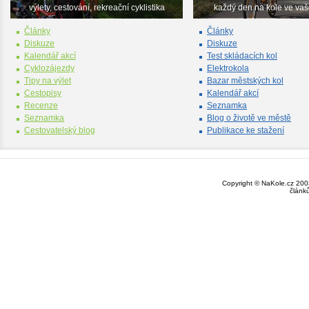
výlety, cestování, rekreační cyklistika
každý den na kole ve va
Články
Články
Diskuze
Diskuze
Kalendář akcí
Test skládacích kol
Cyklozájezdy
Elektrokola
Tipy na výlet
Bazar městských kol
Cestopisy
Kalendář akcí
Recenze
Seznamka
Seznamka
Blog o životě ve městě
Cestovatelský blog
Publikace ke stažení
Copyright © NaKole.cz 2003
článk