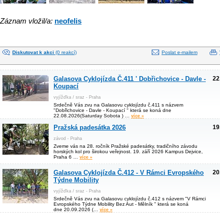
Záznam vložil/a:
neofelis
Diskutovat k akci
(0 reakcí)
Poslat e-mailem
Galasova Cyklojízda Č.411 ' Dobřichovice - Davle -
22
Koupací
vyjížďka / sraz - Praha
Srdečně Vás zvu na Galasovu cyklojízdu č.411 s názvem
"Dobřichovice - Davle - Koupací " která se koná dne
22.08.2026(Saturday Sobota ) …
více »
Pražská padesátka 2026
19
závod - Praha
Zveme vás na 28. ročník Pražské padesátky, tradičního závodu
horských kol pro širokou veřejnost. 19. září 2026 Kampus Dejvice,
Praha 6 …
více »
Galasova Cyklojízda Č.412 - V Rámci Evropského
20
Týdne Mobility
vyjížďka / sraz - Praha
Srdečně Vás zvu na Galasovu cyklojízdu č.412 s názvem "V Rámci
Evropského Týdne Mobility Bez Aut - Mělník " která se koná
dne 20.09.2026 (…
více »