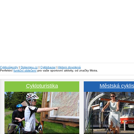
Cyklozájezdy
|
Dokempu.cz
|
Cyklobazar
|
Aktivni dovolená
Perfektní
funkční oblečení
pro vaše sportovní aktivity, od značky Moira.
Cykloturistika
Městská cyklis