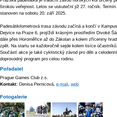
Pražská padesátka je tradiční závod horských kol určený p
širokou veřejnost. Letos se uskuteční již 27. ročník. Termín 
stanoven na sobotu 20. září 2025.
Padesátikilometrová trasa závodu začíná a končí v Kampu
Dejvice na Praze 6, projíždí krásným prostředím Divoké Šá
dále přes Horoměřice až do Zákolan a kolem zříceniny hra
zpět. Na startu se každoročně sejde kolem tisíce účastníků
Součástí akce je také cyklistický závod pro děti a celodenn
doprovodný program pro celou rodinu.
Pořadatel
Prague Games Club z.s.
Kontakt:
Denisa Pernicová,
e-mail
,
web
Fotogalerie