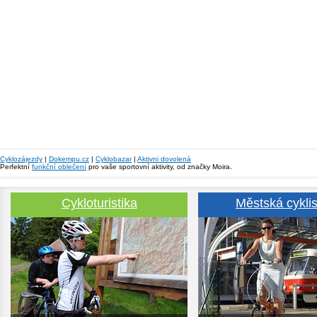
Cyklozájezdy
|
Dokempu.cz
|
Cyklobazar
|
Aktivni dovolená
Perfektní
funkční oblečení
pro vaše sportovní aktivity, od značky Moira.
Cykloturistika
Městská cyklis