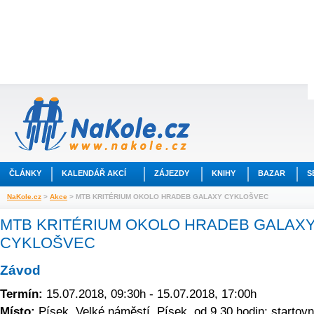
ČLÁNKY
KALENDÁŘ AKCÍ
ZÁJEZDY
KNIHY
BAZAR
S
NaKole.cz
>
Akce
> MTB KRITÉRIUM OKOLO HRADEB GALAXY CYKLOŠVEC
MTB KRITÉRIUM OKOLO HRADEB GALAX
CYKLOŠVEC
Závod
Termín:
15.07.2018, 09:30h - 15.07.2018, 17:00h
Místo:
Písek, Velké náměstí, Písek, od 9,30 hodin; startovn