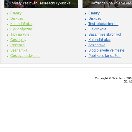
výlety, cestování, rekreační cyklistika
každý den na kole ve va
Články
Články
Diskuze
Diskuze
Kalendář akcí
Test skládacích kol
Cyklozájezdy
Elektrokola
Tipy na výlet
Bazar městských kol
Cestopisy
Kalendář akcí
Recenze
Seznamka
Seznamka
Blog o životě ve městě
Cestovatelský blog
Publikace ke stažení
Copyright © NaKole.cz 2003
článk