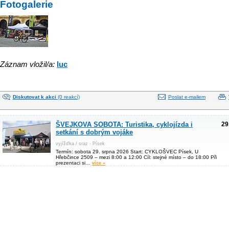
Fotogalerie
Záznam vložil/a:
luc
Diskutovat k akci
(0 reakcí)
Poslat e-mailem
ŠVEJKOVA SOBOTA: Turistika, cyklojízda i
29
setkání s dobrým vojáke
vyjížďka / sraz - Písek
Termín: sobota 29. srpna 2026 Start: CYKLOŠVEC Písek, U
Hřebčince 2509 – mezi 8:00 a 12:00 Cíl: stejné místo – do 18:00 Při
prezentaci si…
více »