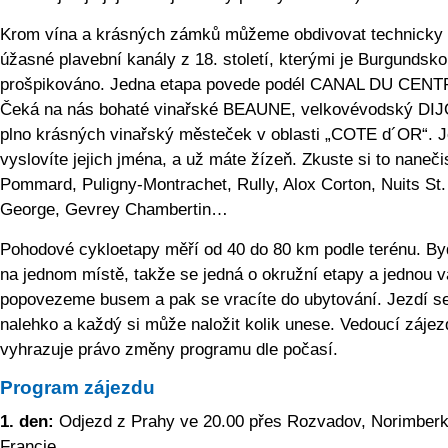
Krom vína a krásných zámků můžeme obdivovat technicky
úžasné plavební kanály z 18. století, kterými je Burgundsko
prošpikováno. Jedna etapa povede podél CANAL DU CENT
Čeká na nás bohaté vinařské BEAUNE, velkovévodský DI
plno krásných vinařský městeček v oblasti „COTE d´OR“. 
vyslovíte jejich jména, a už máte žízeň. Zkuste si to naneči
Pommard, Puligny-Montrachet, Rully, Alox Corton, Nuits St.
George, Gevrey Chambertin…
Pohodové cykloetapy měří od 40 do 80 km podle terénu. By
na jednom místě, takže se jedná o okružní etapy a jednou 
popovezeme busem a pak se vracíte do ubytování. Jezdí se
nalehko a každý si může naložit kolik unese. Vedoucí zájez
vyhrazuje právo změny programu dle počasí.
Program zájezdu
1. den:
Odjezd z Prahy ve 20.00 přes Rozvadov, Norimberk
Francie.