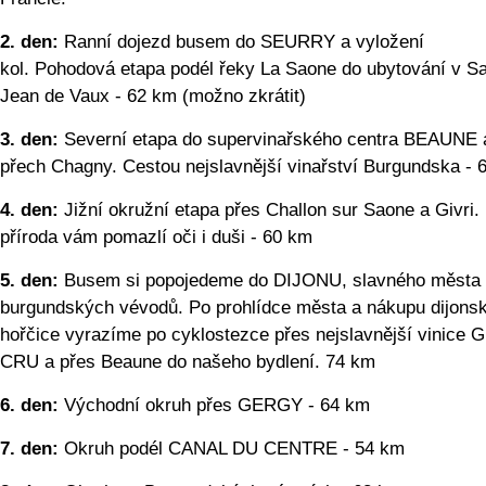
2. den:
Ranní dojezd busem do SEURRY a vyložení
kol. Pohodová etapa podél řeky La Saone do ubytování v Sa
Jean de Vaux - 62 km (možno zkrátit)
3. den:
Severní etapa do supervinařského centra BEAUNE 
přech Chagny. Cestou nejslavnější vinařství Burgundska - 
4. den:
Jižní okružní etapa přes Challon sur Saone a Givri.
příroda vám pomazlí oči i duši - 60 km
5. den:
Busem si popojedeme do DIJONU, slavného města
burgundských vévodů. Po prohlídce města a nákupu dijons
hořčice vyrazíme po cyklostezce přes nejslavnější vinice
CRU a přes Beaune do našeho bydlení. 74 km
6. den:
Východní okruh přes GERGY - 64 km
7. den:
Okruh podél CANAL DU CENTRE - 54 km