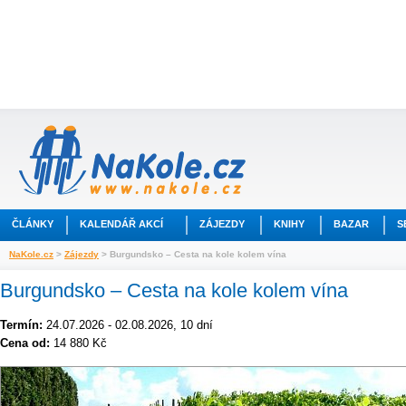
ČLÁNKY
KALENDÁŘ AKCÍ
ZÁJEZDY
KNIHY
BAZAR
S
NaKole.cz
>
Zájezdy
> Burgundsko – Cesta na kole kolem vína
Burgundsko – Cesta na kole kolem vína
Termín:
24.07.2026 - 02.08.2026, 10 dní
Cena od:
14 880 Kč