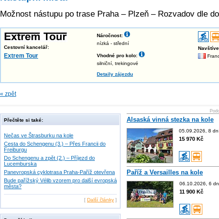
Možnost nástupu po trase Praha – Plzeň – Rozvadov dle do
Náročnost:
nízká - střední
Cestovní kancelář:
Navštív
Extrem Tour
Vhodné pro kolo:
Franc
silniční, trekingové
Detaily zájezdu
« zpět
Podo
Alsaská vinná stezka na kole
Přečtěte si také:
05.09.2026, 8 dn
Nečas ve Štrasburku na kole
15 970 Kč
Cesta do Schengenu (3.) – Přes Francii do
Freiburgu
Do Schengenu a zpět (2.) – Příjezd do
Lucemburska
Paříž a Versailles na kole
Panevropská cyklotrasa Praha-Paříž otevřena
Bude pařížský Vélib vzorem pro další evropská
06.10.2026, 6 dn
města?
11 900 Kč
[
Další články
]