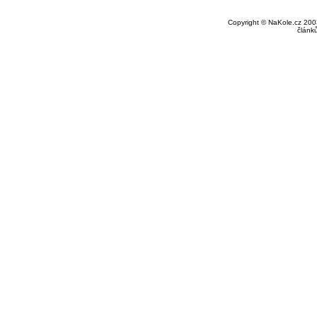
Copyright © NaKole.cz 2003
článk