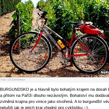
Foto: CK Extremtour
BURGUNDSKO je a hlavně bylo bohatým krajem na dosah 
a přitom na Paříži dlouho nezávislým. Bohatství mu dodáva
zvlněná krajina pro vinice jako stvořená. A to burgundští v
netušili jak je jejich kraj vhodný pro cyklistiku :-).