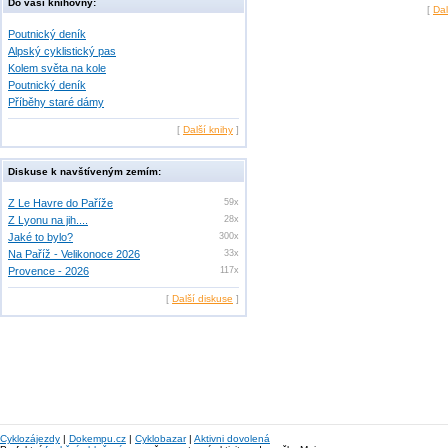
Do vaší knihovny:
[
Dal
Poutnický deník
Alpský cyklistický pas
Kolem světa na kole
Poutnický deník
Příběhy staré dámy
[
Další knihy
]
Diskuse k navštíveným zemím:
Z Le Havre do Paříže
59x
Z Lyonu na jih....
28x
Jaké to bylo?
300x
Na Paříž - Velikonoce 2026
33x
Provence - 2026
117x
[
Další diskuse
]
Cyklozájezdy
|
Dokempu.cz
|
Cyklobazar
|
Aktivni dovolená