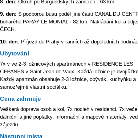
8. den:
Okruh po Burgundských zámcích - 63 km
9. den:
S podporou busu podél jiné části CANAL DU CENT
boharého PARAY LE MONIAL - 82 km. Nakládání kol a odje
ČECH.
10. den:
Příjezd do Prahy v ranních až dopoledních hodinác
Ubytování
7x v ve 2-3 ložnicových apartmánech v RESIDENCE LES
CÉPANES v Saint Jean de Vaux. Každá ložnice je dvojlůžk
Každý apartmán obsahuje 2-3 ložnice, obývák, kuchyňku a
samozřejmě vlastní sociálku.
Cena zahrnuje
Veškerá doprava osob a kol, 7x nocleh v residenci, 7x veče
dálniční a jiné poplatky, informační a mapové materiály, ve
zájezdu.
Nástupní místa