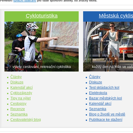
Perfektní
funkční oblečení
pro vaše sportovní aktivity, od značky Moira.
Cykloturistika
Městská cyklis
výlety, cestování, rekreační cyklistika
každý den na kole ve va
Články
Články
Diskuze
Diskuze
Kalendář akcí
Test skládacích kol
Cyklozájezdy
Elektrokola
Tipy na výlet
Bazar městských kol
Cestopisy
Kalendář akcí
Recenze
Seznamka
Seznamka
Blog o životě ve městě
Cestovatelský blog
Publikace ke stažení