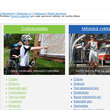
Cyklozájezdy
|
Dokempu.cz
|
Cyklobazar
|
Aktivni dovolená
Perfektní
funkční oblečení
pro vaše sportovní aktivity, od značky Moira.
Cykloturistika
Městská cyklis
výlety, cestování, rekreační cyklistika
každý den na kole ve va
Články
Články
Diskuze
Diskuze
Kalendář akcí
Test skládacích kol
Cyklozájezdy
Elektrokola
Tipy na výlet
Bazar městských kol
Cestopisy
Kalendář akcí
Recenze
Seznamka