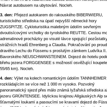
Návrat autobusem na ubytování. Nocleh.
3. den:
Přejezd autokarem do rakouského BIBERWIERU,
turistického střediska na úpatí nejvyšší německé hory
ZUGSPITZE. Cykloturistika malebným údolím sevřeným
dvoutisícovými vrcholky do tyrolského REUTTE. Cestou m
adrenalinové procházky po visuté lávce spojující pozůstatk
strážních hradů Ehrenberg a Claudia. Pokračování po prou
dravého Lechu do Füssenu s proslulým zámkem Ludvíka II.
Bavorského NEUSCHWANSTEINEM. Dojezd do hotelu podé
břehu jezera FORGGENSEE s možností osvěžující koupele
55/65 km). Nocleh.
4. den:
Výlet na kolech romantickým údolím TANNHEIMER
rozkládajícím se více než 1 000 m vysoko. Pozvolný
panoramatický sjezd přes málo známá lyžařská střediska a
jezeru GRÜNTENSEE. Idylickou krajinou Allgäuských Alp s
šťavnatými loukami a pasoucími se kravami dojezd do Füs