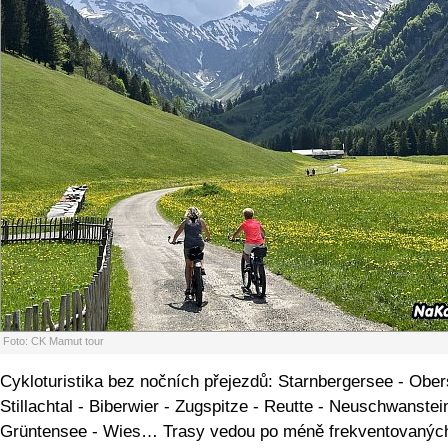
Foto: CK Mamut tour
Cykloturistika bez nočních přejezdů: Starnbergersee - Obers
Stillachtal - Biberwier - Zugspitze - Reutte - Neuschwanstei
Grüntensee - Wies… Trasy vedou po méně frekventovanýc