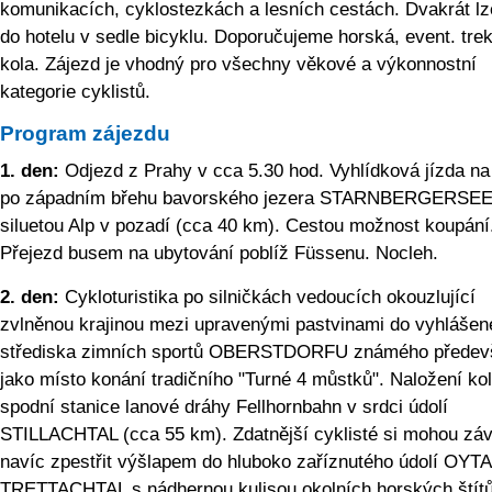
komunikacích, cyklostezkách a lesních cestách. Dvakrát lz
do hotelu v sedle bicyklu. Doporučujeme horská, event. tre
kola. Zájezd je vhodný pro všechny věkové a výkonnostní
kategorie cyklistů.
Program zájezdu
1. den:
Odjezd z Prahy v cca 5.30 hod. Vyhlídková jízda na
po západním břehu bavorského jezera STARNBERGERSEE
siluetou Alp v pozadí (cca 40 km). Cestou možnost koupání
Přejezd busem na ubytování poblíž Füssenu. Nocleh.
2. den:
Cykloturistika po silničkách vedoucích okouzlující
zvlněnou krajinou mezi upravenými pastvinami do vyhlášen
střediska zimních sportů OBERSTDORFU známého předev
jako místo konání tradičního "Turné 4 můstků". Naložení kol
spodní stanice lanové dráhy Fellhornbahn v srdci údolí
STILLACHTAL (cca 55 km). Zdatnější cyklisté si mohou záv
navíc zpestřit výšlapem do hluboko zaříznutého údolí OYTA
TRETTACHTAL s nádhernou kulisou okolních horských štítů