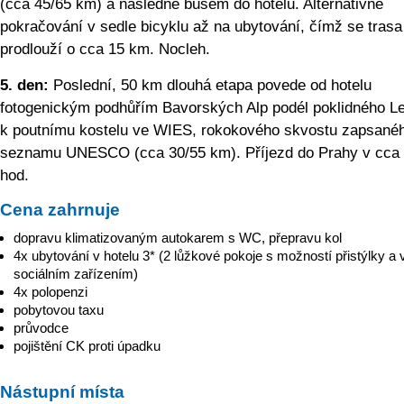
(cca 45/65 km) a následně busem do hotelu. Alternativně
pokračování v sedle bicyklu až na ubytování, čímž se trasa
prodlouží o cca 15 km. Nocleh.
5. den:
Poslední, 50 km dlouhá etapa povede od hotelu
fotogenickým podhůřím Bavorských Alp podél poklidného L
k poutnímu kostelu ve WIES, rokokového skvostu zapsané
seznamu UNESCO (cca 30/55 km). Příjezd do Prahy v cca 
hod.
Cena zahrnuje
dopravu klimatizovaným autokarem s WC, přepravu kol
4x ubytování v hotelu 3* (2 lůžkové pokoje s možností přistýlky a 
sociálním zařízením)
4x polopenzi
pobytovou taxu
průvodce
pojištění CK proti úpadku
Nástupní místa