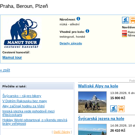
Praha, Beroun, Plzeň
Náročnost:
nízká - střední
Navštív
Vhodné pro kolo:
Rako
Něme
trekingové, horské
Detaily zájezdu
Cestovní kancelář:
Mamut tour
« zpět
Podo
Walliské Alpy na kole
Přečtěte si také:
13.08.2026, 6 dn
Švýcarsko – ráj pro bikery
15 800 Kč
V Dolním Rakousku bez mapy
Alpy začínají hodinu za Vídní
Innská stezka vede pohodově mezi
třítisícovkami
Švýcarská jezera na kole
Holiday World odstartoval, o víkendu otevírá
brány veřejnosti
14.08.2026, 10 d
26 410 Kč
[
Další články
]