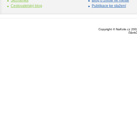
Seznamka
Blog o životě ve městě
Cestovatelský blog
Publikace ke stažení
Copyright © NaKole.cz 2003
článk