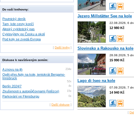
Do vaší knihovny:
Jezero Millstätter See na kole
Poutnický deník
22.08.2026, 6 dn
Tam, kde cesty končí
12 980 Kč
Alpský cyklistický pas
Cyklovýlety po Česku a okolí
Pod koly se zvedá Evropa
[
Další knihy
]
Slovinsko a Rakousko na kole
28.08.2026, 5 dn
Diskuse k navštíveným zemím:
15 990 Kč
A znovu na jih
234x
Opět přes Aply na kole, tentokrát Bergamo-
Innsbruck
Lago di Iseo na kole
52x
Berlín 2024/7
4x
07.09.2026, 7 dn
Zkušenosti s autopůjčovnami (řetězce)
15x
14 940 Kč
Parkování ve Flensburgu
0x
[
Další diskuse
]
[
Dal