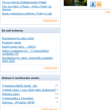
Tip na výlet do Hrabalovského Polabí
Tipy na výlety v Praze – Výlet z Prahy za
Jizerou
[
Dal
Nová cyklostezka směřuje z Prahy k Labi
[
Další články
]
Do vaší knihovny:
Rozhlednovým rájem 2019
Poutnický deník
Každý kopec bere … DECH
Rájem rozhlednovým – 77 nejnovějších
rozhleden ČR
Rozhlednovým rájem, nejnovější rozhledny
2013-2015
[
Další knihy
]
Diskuse k navštíveným zemím:
Cylostezka Baťův kanál - info
15x
Cyklisté vítání v roce 2026-Vaše zkušenosti?
1x
Připojení kárky
16x
Cykloturistika s Favoritem.
66x
Olomouc - Rýmařov (MTB)
1x
[
Další diskuse
]