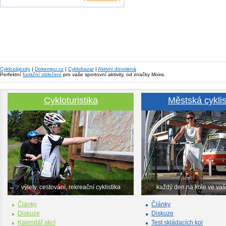
Cyklozájezdy
|
Dokempu.cz
|
Cyklobazar
|
Aktivni dovolená
Perfektní
funkční oblečení
pro vaše sportovní aktivity, od značky Moira.
Cykloturistika
Městská cyklis
výlety, cestování, rekreační cyklistika
každý den na kole ve va
Články
Články
Diskuze
Diskuze
Kalendář akcí
Test skládacích kol