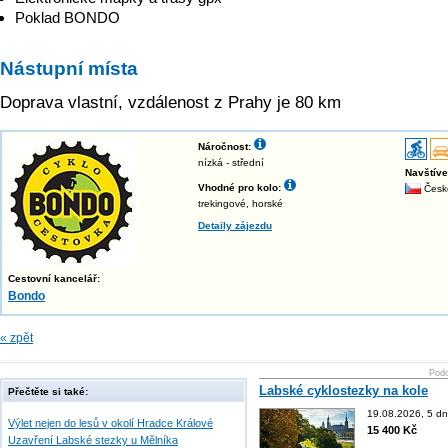
Poklad BONDO
Nástupní místa
Doprava vlastní, vzdálenost z Prahy je 80 km
Náročnost:
nízká - střední
Navštív
Vhodné pro kolo:
Česk
trekingové, horské
Detaily zájezdu
Cestovní kancelář:
Bondo
« zpět
Podo
Labské cyklostezky na kole
Přečtěte si také:
19.08.2026, 5 dn
Výlet nejen do lesů v okolí Hradce Králové
15 400 Kč
Uzavření Labské stezky u Mělníka