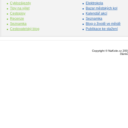
Cyklozájezdy
Elektrokola
Tipy na výlet
Bazar městských kol
Cestopisy
Kalendář akcí
Recenze
Seznamka
Seznamka
Blog o životě ve městě
Cestovatelský blog
Publikace ke stažení
Copyright © NaKole.cz 2003
článk