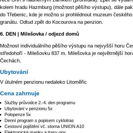
kolem hradu Hazmburg (možnost pěšího výstupu), dále pak
do Třebenic, kde je možno si prohlédnout muzeum českého
granátu. Odtud zpět do Kocourova na penzion.
6. DEN | Milešovka / odjezd domů
Možnost individuálního pěšího výstupu na nejvyšší horu Č
středohoří - Milešovku 837 m. Milešovka je největrnější hor
Čechách.
Ubytování
V útulném penzionu nedaleko Litoměřic
Cena zahrnuje
Služby průvodce 2.-4. den programu
Ubytování v penzionu 5x
Polopenze 5x
Denní program s popisem cyklotras
Cestovní pojištění vč. storna UNION A10
Elektronické mapky a trasy gpx