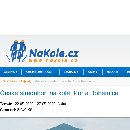
ČLÁNKY
KALENDÁŘ AKCÍ
ZÁJEZDY
KNIHY
BAZAR
S
NaKole.cz
>
Zájezdy
> České středohoří na kole: Porta Bohemica
České středohoří na kole: Porta Bohemica
Termín:
22.05.2026 - 27.05.2026, 6 dní
Cena od:
8 940 Kč