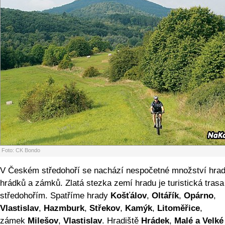
Foto: CK Bondo
V Českém středohoří se nachází nespočetné množství hrad
hrádků a zámků. Zlatá stezka zemí hradu je turistická trasa
středohořím. Spatříme hrady
Košťálov
,
Oltářík
,
Opárno
,
Vlastislav
,
Hazmburk
,
Střekov
,
Kamýk
,
Litoměřice
,
zámek
Milešov
,
Vlastislav
. Hradiště
Hrádek
,
Malé a Velké