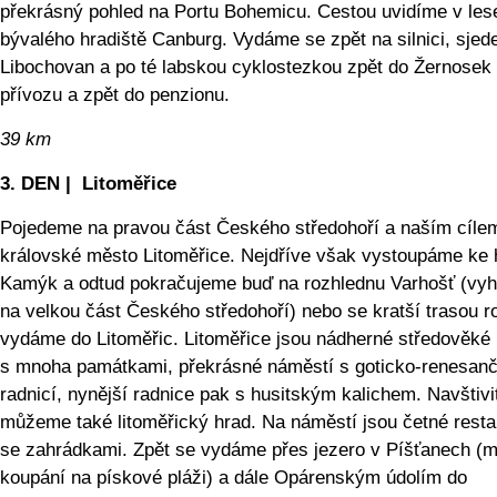
překrásný pohled na Portu Bohemicu. Cestou uvidíme v les
bývalého hradiště Canburg. Vydáme se zpět na silnici, sje
Libochovan a po té labskou cyklostezkou zpět do Žernosek
přívozu a zpět do penzionu.
39 km
3. DEN | Litoměřice
Pojedeme na pravou část Českého středohoří a naším cíle
královské město Litoměřice. Nejdříve však vystoupáme ke 
Kamýk a odtud pokračujeme buď na rozhlednu Varhošť (vyh
na velkou část Českého středohoří) nebo se kratší trasou 
vydáme do Litoměřic. Litoměřice jsou nádherné středověké
s mnoha památkami, překrásné náměstí s goticko-renesanč
radnicí, nynější radnice pak s husitským kalichem. Navštivi
můžeme také litoměřický hrad. Na náměstí jsou četné rest
se zahrádkami. Zpět se vydáme přes jezero v Píšťanech (
koupání na pískové pláži) a dále Opárenským údolím do