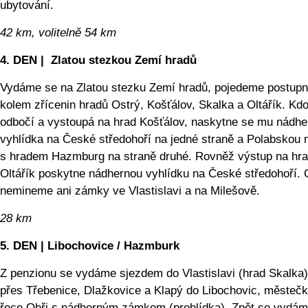
ubytování.
42 km, volitelně 54 km
4. DEN | Zlatou stezkou Zemí hradů
Vydáme se na Zlatou stezku Zemí hradů, pojedeme postup
kolem zřícenin hradů Ostrý, Košťálov, Skalka a Oltářík. Kdo
odbočí a vystoupá na hrad Košťálov, naskytne se mu nádhe
vyhlídka na České středohoří na jedné straně a Polabskou 
s hradem Hazmburg na straně druhé. Rovněž výstup na hr
Oltářík poskytne nádhernou vyhlídku na České středohoří. 
nemineme ani zámky ve Vlastislavi a na Milešově.
28 km
5. DEN | Libochovice / Hazmburk
Z penzionu se vydáme sjezdem do Vlastislavi (hrad Skalka)
přes Třebenice, Dlažkovice a Klapý do Libochovic, městeč
řece Ohři s nádherným zámkem (prohlídka). Zpět se vydá