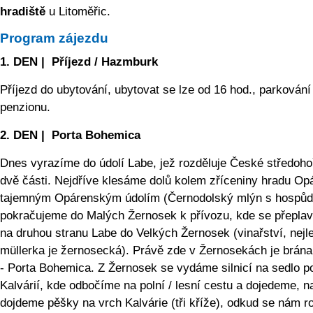
hradiště
u Litoměřic.
Program zájezdu
1. DEN | Příjezd / Hazmburk
Příjezd do ubytování, ubytovat se lze od 16 hod., parkování
penzionu.
2. DEN | Porta Bohemica
Dnes vyrazíme do údolí Labe, jež rozděluje České středoho
dvě části. Nejdříve klesáme dolů kolem zříceniny hradu Op
tajemným Opárenským údolím (Černodolský mlýn s hospůd
pokračujeme do Malých Žernosek k přívozu, kde se přepla
na druhou stranu Labe do Velkých Žernosek (vinařství, nejl
müllerka je žernosecká). Právě zde v Žernosekách je brán
- Porta Bohemica. Z Žernosek se vydáme silnicí na sedlo p
Kalvárií, kde odbočíme na polní / lesní cestu a dojedeme, n
dojdeme pěšky na vrch Kalvárie (tři kříže), odkud se nám r